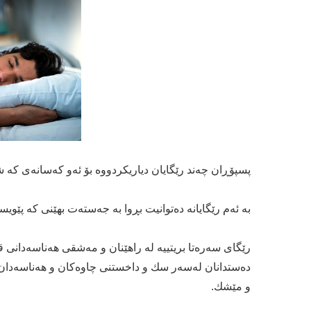
پسپۆڕان چەند رێگایان دیاریكردووە بۆ ئەو كەسانەی كە ش
بە ئەم رێگایانە دەتوانیت بڕوا بە جەستەت بهێنی كە پێویس
رێگای سەرەتا بریتییە لە راهێنان و مەشقی هەناسەدانی 
دەستدانان لەسەر سك و داخستنی چاوەكان و هەناسەدان ل
و مێشك.