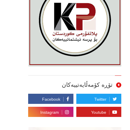
تۆڕە کۆمەڵایەتییەکان