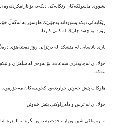
پشووی ماسولكەكان رێگایەكی دیكەیە بۆ ئارامكردنەوەی
رێگایەكی دیكە پشوودانە بەجۆرێك هاوسۆز بە لەگەڵ خۆت
رۆژدا بۆ چەند جارێك لە كاتی كاردا.
باری نائاسایی لە مێشكدا لە درێژایی رۆژ دەبێتەهۆی درە
خۆلادان لەچاودێری سەعات، بۆ ئەوەی لە شڵەژان و تێك
مەكە.
هاوكات پێش خەوتن خواردنەوە كحولییەكان مەخۆرەوە.
خۆلادان لە ترس و دڵەڕاوكێی پێش خەوتن.
لە رووناكی شین وریابە، خۆت بە دوور بگرە لە ئامێرە شا