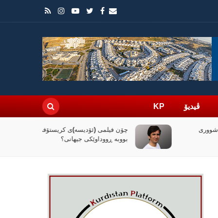
ڤیدیۆ
KP
چۆن فیلمی (ئۆدیسە)ی کریستۆفەر نۆلان
بووبە ڕووداوێکی جیهانی؟