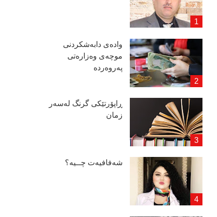
وادەی دابەشكردنی
موچەی وەزارەتی
پەروەردە
ڕاپۆرتێكی گرنگ لەسەر
زمان
شەفافیەت چــیە؟