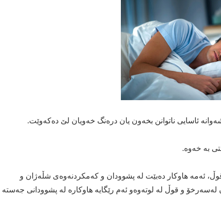
ەوانە ئاسایی ناتوانن بخەون یان درەنگ خەویان لێ دەكەوێت.
تی بە خەوە.
قوڵ، ئەمە هاوكار دەبێت لە پشوودان و كەمكردنەوەی شڵەژان و
ەسەرخۆ و قوڵ لە لوتەوە‌و ئەم رێگایە هاوكارە لە پشوودانی جەستە