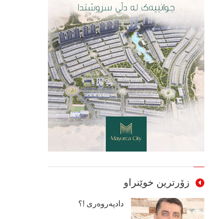
زۆرترین خوێنراو
دادپەروەری !؟