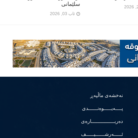
سلێمانی
ئاب 03, 2026
نەخشەی ماڵپەڕ
پــــەیـــــوەنــــــدی
دەربـــــــــــــــارەی
ئـــــەرشــــــیـــــف