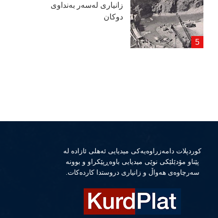
زانیاری لەسەر بەنداوی
دوكان
كوردپلات دامەزراوەیەكی میدیایی ئەهلی ئازادە لە
پێناو مۆدێلێكی نوێی میدیایی باوەڕپێكراو و بوونە
سەرچاوەی هەواڵ و زانیاری دروستدا كاردەكات.