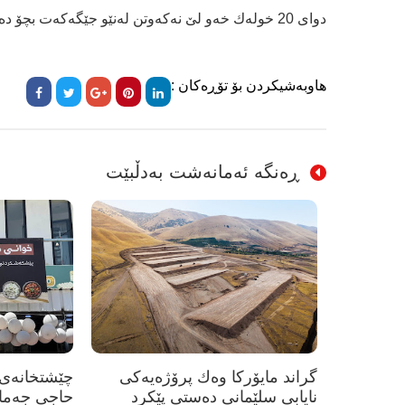
دوای 20 خولەك خەو لێ نەكەوتن لەنێو جێگەكەت بچۆ دەرەوە یان بچۆ بۆ ژوورێكی دیكە.
هاوبەشیکردن بۆ تۆڕەکان :
ڕەنگە ئەمانەشت بەدڵبێت
گراند مایۆرکا وەك پرۆژەیەکی
چێشتخانەی 
نایابی سلێمانی دەستی پێکرد
حاجی جەمال"