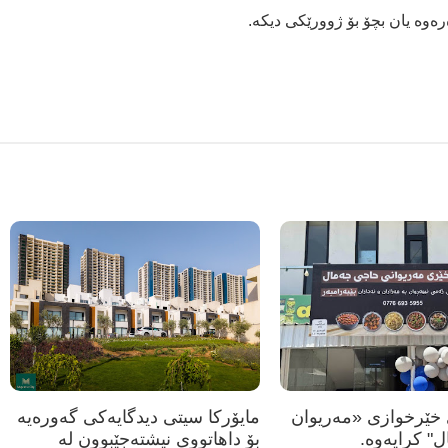
خێرخوازی «مەریوان
مایۆرکا سیتی دیدگایەکی گەورەیە
 كرایه‌وه‌.
بۆ داهاتووی نیشتەجێبوون لە