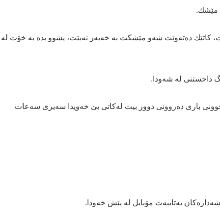
 مێشك.
، كاتێك دەتەوێت شەو مێشكت بە خەبەر نەبێت، پشوو بدە بە خۆت لە
نگ داخستنی لە شەودا.
چوونی باری دەروونی دوور بیت لەكاتی بێ خەویدا سەیری سەعات
شەدارەكان بەتایبەت مۆبایل لە پێش خەودا.