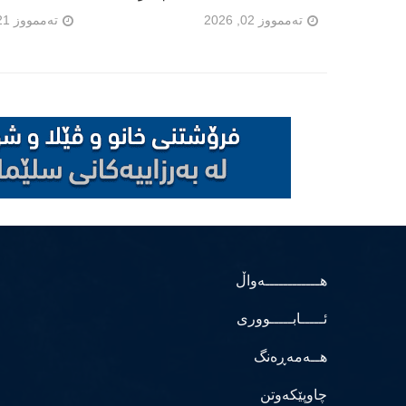
تەممووز 02, 2026
تەممووز 21, 2026
هــــــــــــەواڵ
ئـــــابـــــووری
هــەمەڕەنگ
چاوپێکەوتن