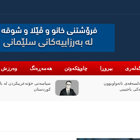
ەلەری
بیروڕا
چاوپێکەوتن
هەمەڕەنگ
وەرزش
واوبوون
سیاسەتی خۆتەعریبکردن لە باشووری
کوردستان