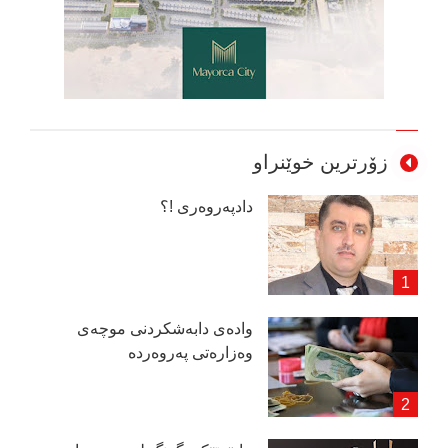
زۆرترین خوێنراو
دادپەروەری !؟
وادەی دابەشكردنی موچەی
وەزارەتی پەروەردە