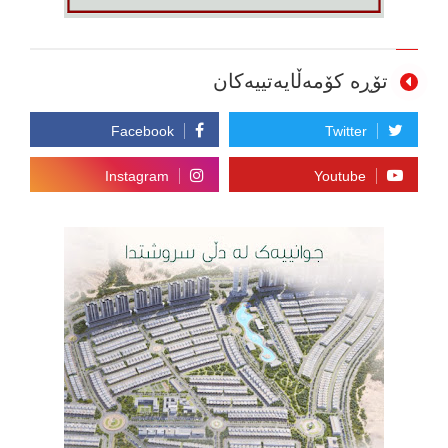
تۆڕە کۆمەڵایەتییەکان