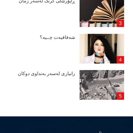
ڕاپۆرتێكی گرنگ لەسەر زمان
شەفافیەت چــیە؟
زانیاری لەسەر بەنداوی دوكان