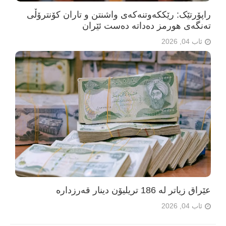
راپۆرتێک: رێککەوتنەکەی واشنتن و تاران کۆنترۆڵی
تەنگەی هورمز دەداتە دەست ئێران
ئاب 04, 2026
عێراق زیاتر لە 186 تریلیۆن دینار قەرزدارە
ئاب 04, 2026