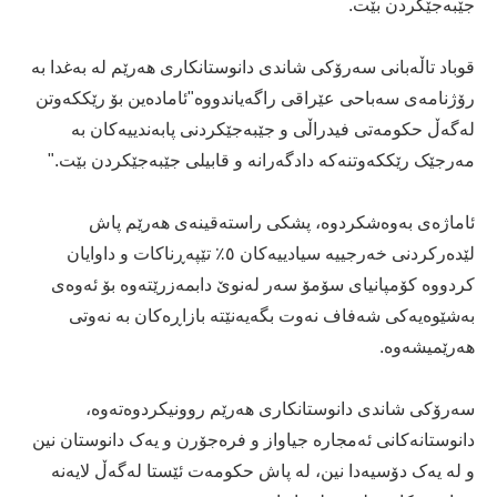
جێبەجێكردن بێت.
قوباد تاڵەبانی سەرۆكی شاندی دانوستانكاری هەرێم لە بەغدا بە
رۆژنامەی سەباحی عێراقی راگەیاندووە"ئامادەین بۆ رێككەوتن
لەگەڵ حكومەتی فیدراڵی و جێبەجێكردنی پابەندییەكان بە
مەرجێک رێككەوتنەكە دادگەرانە و قابیلی جێبەجێكردن بێت."
ئاماژەى بەوەشکردوە، پشكی راستەقینەی هەرێم پاش
لێدەركردنی خەرجییە سیادییەكان ٥٪ تێپەڕناكات و داوایان
كردووە كۆمپانیای سۆمۆ سەر لەنوێ دابمەزرێتەوە بۆ ئەوەی
بەشێوەیەكی شەفاف نەوت بگەیەنێتە بازاڕەكان بە نەوتی
هەرێمیشەوە.
سەرۆکى شاندی دانوستانکاری هەرێم روونیکردوەتەوە،
دانوستانەكانی ئەمجارە جیاواز و فرەجۆرن و یەک دانوستان نین
و لە یەک دۆسیەدا نین، لە پاش حكومەت ئێستا لەگەڵ لایەنە