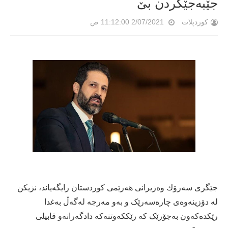
جێبەجێکردن بێ
کوردپلات
2/07/2021 11:12:00 ص
جێگری سەرۆك وەزیرانی هەرێمی كوردستان رایگەیاند، نزیكن
لە دۆزینەوەی چارەسەرێک و بەو مەرجە لەگەڵ بەغدا
رێکدەکەون بەجۆرێک کە رێککەوتنەکە دادگەرانەو قابیلی