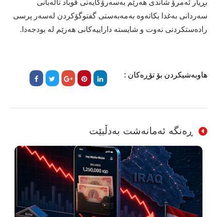
بڕیار ئەمرۆ شاندی هەرێم بەسەرۆکایەتى قوباد تاڵەبانى
سەردانى بەغدا بکاتەوە بەمەبەستى گفتوگۆکردن لەسەر پرسى
رادەستکردنى نەوت و شایستە داراییەکانى هەرێم لە بودجەدا.
هاوبەشیکردن بۆ تۆڕەکان :
ڕەنگە ئەمانەشت بەدڵبێت