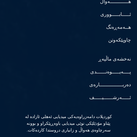
هــــــــــــەواڵ
ئـــــابـــــووری
هــەمەڕەنگ
چاوپێکەوتن
نەخشەی ماڵپەڕ
پــــەیـــــوەنــــــدی
دەربـــــــــــــــارەی
ئـــــەرشــــــیـــــف
كوردپلات دامەزراوەیەكی میدیایی ئەهلی ئازادە لە
پێناو مۆدێلێكی نوێی میدیایی باوەڕپێكراو و بوونە
سەرچاوەی هەواڵ و زانیاری دروستدا كاردەكات.