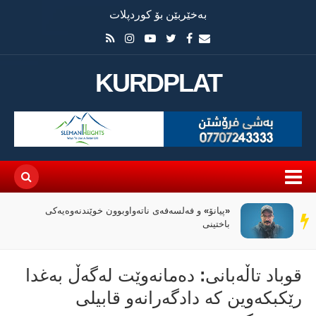
بەخێربێن بۆ کوردپلات
KURDPLAT
«پیانۆ» و فەلسەفەی ناتەواوبوون خوێندنەوەیەکی
سەر
باختینی
دێڕ
قوباد تاڵەبانى: دەمانەوێت لەگەڵ بەغدا
رێکبکەوین کە دادگەرانەو قابیلی