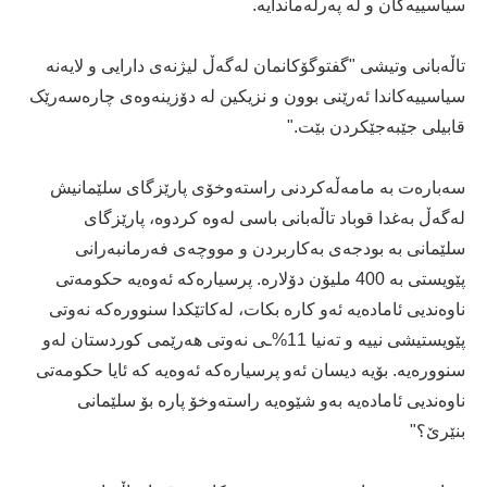
سیاسییەكان و لە پەرلەماندایە.
تاڵەبانى وتیشی "گفتوگۆكانمان لەگەڵ لیژنەی دارایی و لایەنە
سیاسییەکاندا ئەرێنی بوون و نزیكین لە دۆزینەوەی چارەسەرێک
قابیلی جێبەجێكردن بێت."
سەبارەت بە مامەڵەکردنى راستەوخۆی پارێزگاى سلێمانیش
لەگەڵ بەغدا قوباد تاڵەبانى باسى لەوە کردوە، پارێزگای
سلێمانی بە بودجەی بەکاربردن و مووچەی فەرمانبەرانی
پێویستی بە 400 ملیۆن دۆلارە. پرسیارەکە ئەوەیە حکومەتی
ناوەندیی ئامادەیە ئەو کارە بکات، لەکاتێکدا سنوورەکە نەوتی
پێویستیشی نییە و تەنیا 11%ـی نەوتی هەرێمی کوردستان لەو
سنوورەیە. بۆیە دیسان ئەو پرسیارەکە ئەوەیە کە ئایا حکومەتی
ناوەندیی ئامادەیە بەو شێوەیە راستەوخۆ پارە بۆ سلێمانی
بنێرێ؟"