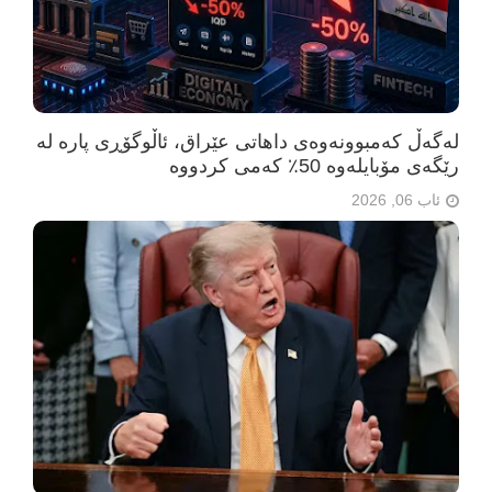
لەگەڵ کەمبوونەوەی داهاتی عێراق، ئاڵوگۆڕی پارە لە
رێگەی مۆبایلەوە 50٪ کەمی کردووە
ئاب 06, 2026