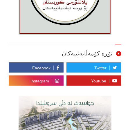
تۆڕە کۆمەڵایەتییەکان