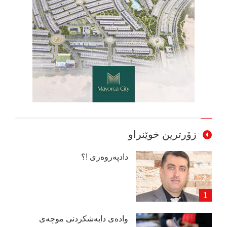
زۆرترین خوێنراو
دادپەروەری !؟
وادەی دابەشكردنی موچەی