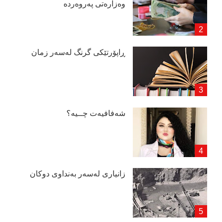
وەزارەتی پەروەردە
ڕاپۆرتێكی گرنگ لەسەر زمان
شەفافیەت چــیە؟
زانیاری لەسەر بەنداوی دوكان