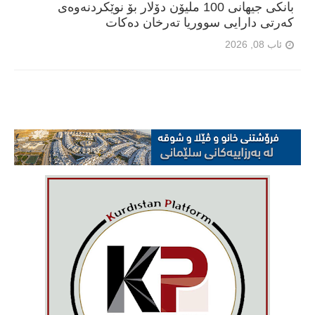
بانکی جیهانی 100 ملیۆن دۆلار بۆ نوێکردنەوەی
کەرتی دارایی سووریا تەرخان دەکات
ئاب 08, 2026