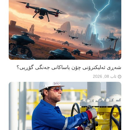
شەڕی ئەلیکترۆنی چۆن یاساکانی جەنگی گۆڕیی؟
ئاب 08, 2026