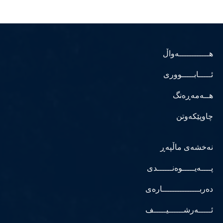
هــــــــــــەواڵ
ئـــــابـــــووری
هــەمەڕەنگ
چاوپێکەوتن
نەخشەی ماڵپەڕ
پــــەیـــــوەنــــــدی
دەربـــــــــــــــارەی
ئـــــەرشــــــیـــــف