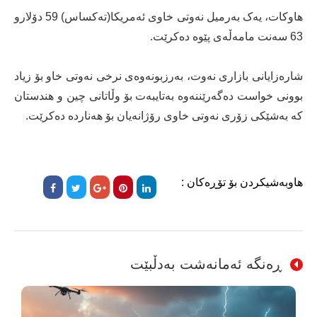
هاوکات، یه‌ک به‌رمیل نه‌وتى خاوى ئه‌مریکا(ته‌کساس) 59 دۆلارو
63 سه‌نت مامه‌ڵه‌ى پێوه‌ ده‌کرێت.
شاره‌زایانى بازارى نه‌وت، به‌رزبونه‌وه‌ى نرخى نه‌وتى خاو بۆ زیاد
بوونى خواست ده‌گه‌رێننه‌وه‌ به‌تایبه‌ت بۆ وڵاتانى چین و هندستان
که‌ به‌شێکى زۆرى نه‌وتى خاوى رۆژانه‌یان بۆ هه‌نارده‌ ده‌کرێت.
هاوبەشیکردن بۆ تۆڕەکان :
ڕەنگە ئەمانەشت بەدڵبێت