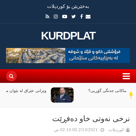
بەخێربێن بۆ کوردپلات
KURDPLAT
وێرانی عێراق لە نێوان ملیاران و ئاگردا
سەر
دێڕ
نرخى نه‌وتى خاو ده‌فڕێت
کوردپلات
2/13/2021 02:14:00 ص