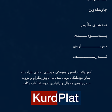
چاوپێکەوتن
نەخشەی ماڵپەڕ
پــــەیـــــوەنــــــدی
دەربـــــــــــــــارەی
ئـــــەرشــــــیـــــف
كوردپلات دامەزراوەیەكی میدیایی ئەهلی ئازادە لە
پێناو مۆدێلێكی نوێی میدیایی باوەڕپێكراو و بوونە
سەرچاوەی هەواڵ و زانیاری دروستدا كاردەكات.