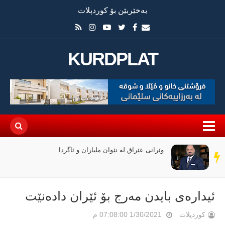
بەخێربێن بۆ کوردپلات
KURDPLAT
وێرانی عێراق لە نێوان ملیاران و ئاگردا
سەر
دێڕ
ئیداره‌ى بایدن مه‌رج بۆ ئێران داده‌نێت
کوردپلات
1/30/2021 07:08:00 م