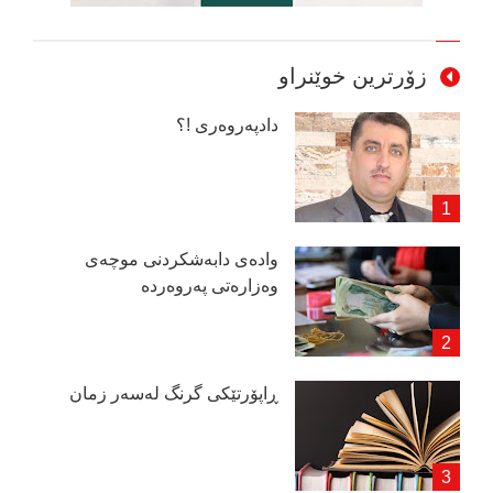
زۆرترین خوێنراو
دادپەروەری !؟
وادەی دابەشكردنی موچەی
وەزارەتی پەروەردە
ڕاپۆرتێكی گرنگ لەسەر زمان