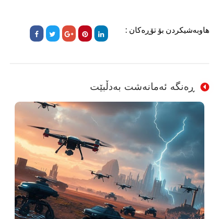
هاوبەشیکردن بۆ تۆڕەکان :
ڕەنگە ئەمانەشت بەدڵبێت