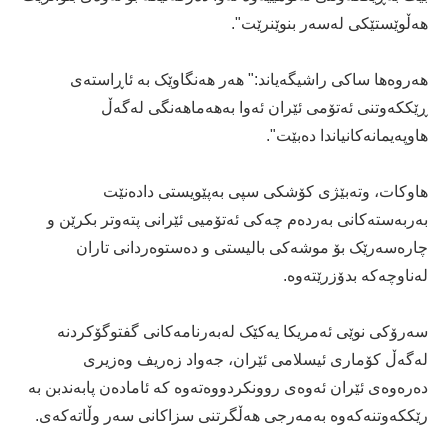
هه‌ڵوێستێکی له‌سه‌ر بنوێنرێت".
هه‌روه‌ها ساکی راشیگه‌یاند:" هه‌ر هه‌نگاوێک به‌ ئاڕاسته‌ى
ڕێککه‌وتنی ئه‌تۆمی ئێران ئه‌وا به‌هه‌ماهه‌نگی له‌گه‌ڵ
هاوپه‌یمانه‌کانیاندا ده‌بێت".
هاوکات، وته‌بێژی کۆشکی سپی به‌پێویستى داده‌نێت
به‌ربه‌سته‌کانی به‌رده‌م چه‌کی ئه‌تۆمیی ئێرانى پته‌وتر بکرێن و
چاره‌سه‌رێک بۆ موشه‌کی بالیستی و ده‌ستوه‌ردانی تاران
له‌ناوچه‌که‌ بدۆزرێته‌وه‌.
سه‌رۆکى نوێى ئه‌مریکا یه‌کێک له‌به‌رنامه‌کانی گفتوگۆکردنه‌
له‌گه‌ڵ کۆماری ئیسلامی ئێران، جه‌واد زه‌ریف وه‌زیرى
ده‌ره‌وه‌ى ئێران ئه‌وه‌ى روونکردووه‌ته‌وه‌ که‌ ئاماده‌ن پابه‌ندبن به‌
رێککه‌وتنه‌که‌وه‌ به‌مه‌رجى هه‌ڵگرتنى سزاکانى سه‌ر وڵاته‌که‌ى.