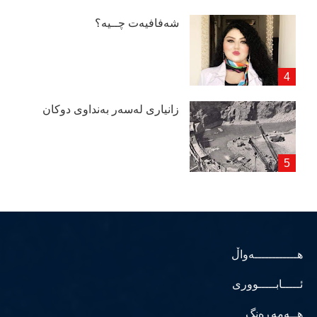
شەفافیەت چــیە؟
زانیاری لەسەر بەنداوی دوكان
هــــــــــــەواڵ
ئـــــابـــــووری
هــەمەڕەنگ