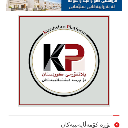
تۆڕە کۆمەڵایەتییەکان