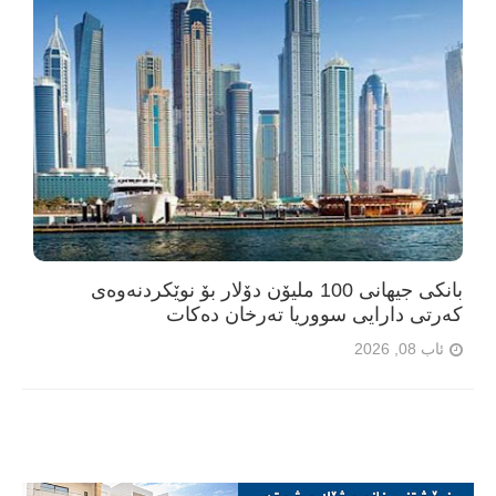
بانکی جیهانی 100 ملیۆن دۆلار بۆ نوێکردنەوەی
کەرتی دارایی سووریا تەرخان دەکات
ئاب 08, 2026