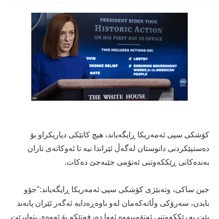
کۆشکی سپى ئه‌مه‌ریکا ڕایگه‌یاند، هیچ کاتێکى دیاریکراو بۆ
ده‌ستپێکردنی دانوستان له‌گه‌ڵ ئێراندا نیه‌ تا ئه‌وکاته‌ى تاران
به‌نده‌کانی ڕێککه‌وتنی ئه‌تۆمی جێبه‌جێ ده‌کات.
جین ساکی، وته‌بێژی کۆشکی سپی ئه‌مه‌ریکا ڕایگه‌یاند:"جۆو
بایدن، سه‌رۆکی وڵاته‌که‌مان له‌و باوه‌ڕه‌دایه‌ ئه‌گه‌ر ئێران پابه‌ند
بێت به‌ڕێککه‌وتنی ئه‌تۆمییه‌وه‌ ئه‌وا ده‌رفه‌تێکه‌ بۆ ئه‌وه‌ی بتوانرێت