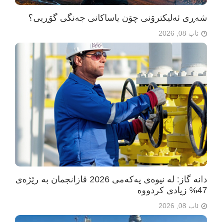
شەڕی ئەلیکترۆنی چۆن یاساکانی جەنگی گۆڕیی؟
ئاب 08, 2026
دانە گاز: لە نیوەی یەکەمی 2026 قازانجمان بە رێژەی
47% زیادی کردووە
ئاب 08, 2026