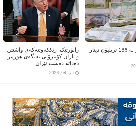
عێراق زیاتر لە 186 تریلیۆن دینار
راپۆرتێک: رێککەوتنەکەی واشنتن
و تاران کۆنترۆڵی تەنگەی هورمز
دەداتە دەست ئێران
ئاب 04, 2026