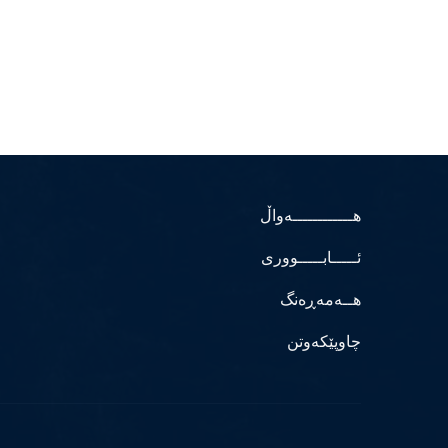
هــــــــــــەواڵ
ئـــــابـــــووری
هــەمەڕەنگ
چاوپێکەوتن