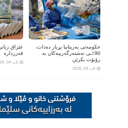
حکومەتی بەریتانیا بڕیار دەدات،
90٪ـی نەشتەرگەرییەکان بە
قەرزدارە
رۆبۆت بکرێن
ئاب 04, 2026
ئاب 04, 2026