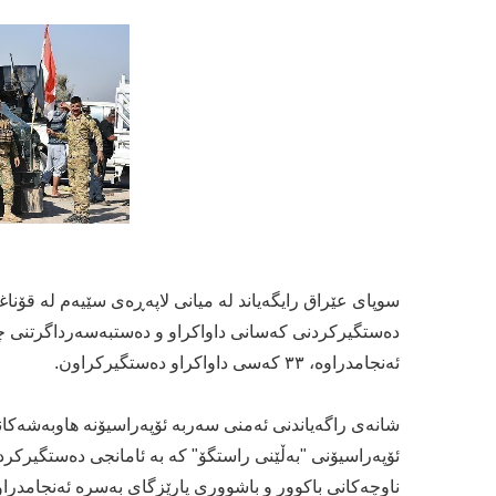
سوپای عێراق رایگەیاند لە میانی لاپەڕەی سێیەم لە قۆناغ
دەستگیرکردنی کەسانی داواکراو و دەستبەسەرداگرتنی چ
ئەنجامدراوە، ٣٣ کەسی داواکراو دەستگیرکراون.
شانەی راگەیاندنی ئەمنی سەربە ئۆپەراسیۆنە ھاوبەشەکان
ئۆپەراسیۆنی "بەڵێنی راستگۆ" کە بە ئامانجی دەستگیرک
ناوچەکانی باکوور و باشووری پارێزگای بەسرە ئەنجامدراوە