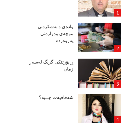
وادەی دابەشكردنی
موچەی وەزارەتی
پەروەردە
ڕاپۆرتێكی گرنگ لەسەر
زمان
شەفافیەت چــیە؟