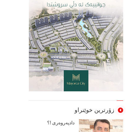
زۆرترین خوێنراو
دادپەروەری !؟