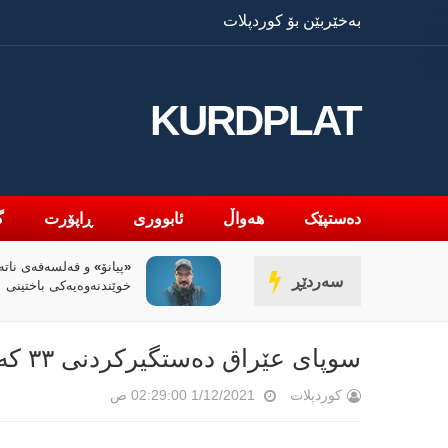
بەخێربێن بۆ کوردپلات
KURDPLAT
دەستپێک
هەواڵ
ئابووری
ڕاپۆرت
گ
یانۆ» و فەلسەفەی ناتەواوبوون
سیاسەتی خۆتەعریبکر
سەردێڕ
ێندنەوەیەکی باختینی
کوردستان
سوپای عێراق دەستگیرکردنی ٣٣ کەسی داواکراوی لە بەسرە راگەیاند
کوردپلات
1/12/2021 02:29:00 ص