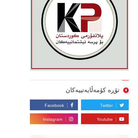
تۆڕە کۆمەڵایەتییەکان