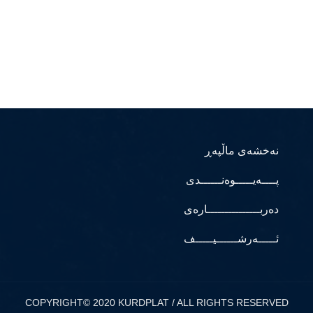
نەخشەی ماڵپەڕ
پــــەیـــــوەنــــــدی
دەربـــــــــــــــارەی
ئـــــەرشــــــیـــــف
COPYRIGHT© 2020 KURDPLAT / ALL RIGHTS RESERVED