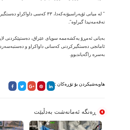
" لە میانی ئۆپەراسیۆنەکەدا، ٣
تەقەمەنیدا گیراوە".
بەیانی ئەمڕۆ یەکشەممە سوپای عێراق، دەستپێکردنی لاپە
ئامانجی دەستگیرکردنی کەسانی داواکراو و دەستبەسەردا
بەسرە راگەیاندبوو.
هاوبەشیکردن بۆ تۆڕەکان :
ڕەنگە ئەمانەشت بەدڵبێت