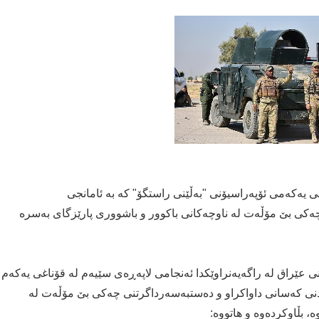
ی یەکەمی ئۆپەراسیۆنی "بەڵێنی راستگۆ" کە بە ئامانجی
ەکی بێ مۆڵەت لە ناوچەکانی باکوور و باشووری پارێزگای بەسرە
ی عێراق لە راگەیەنراوێکدا ئەنجامی لاپەڕەی سێیەم لە قۆناغی یەکەم
ردنی کەسانی داواکراو و دەستبەسەرداگرتنی چەکی بێ مۆڵەت لە
، بڵاوکردەوە و ھاتووە: