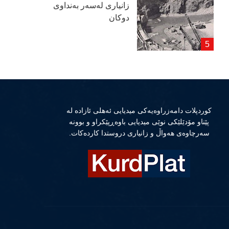
زانیاری لەسەر بەنداوی
دوكان
كوردپلات دامەزراوەیەكی میدیایی ئەهلی ئازادە لە
پێناو مۆدێلێكی نوێی میدیایی باوەڕپێكراو و بوونە
سەرچاوەی هەواڵ و زانیاری دروستدا كاردەكات.