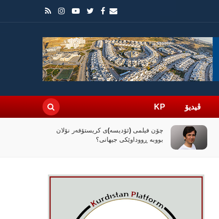
ڤیدیۆ
KP
راپۆرتێک: رێککەوتنەکەی واشنتن و تاران
کۆنترۆڵی تەنگەی هورمز دەداتە دەست
ئێران