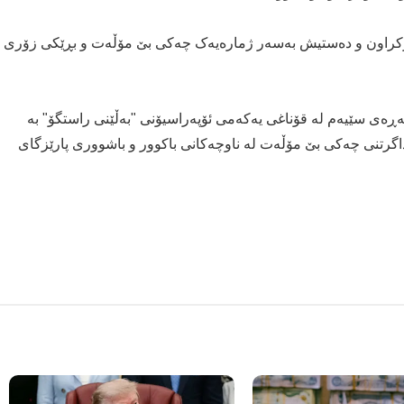
٣ کەسی داواکراو دەستگیرکراون و دەستیش بەسەر ژمارەیەک چەکی بێ مۆڵەت و بڕێکی زۆری
ڕەی سێیەم لە قۆناغی یەکەمی ئۆپەراسیۆنی "بەڵێنی راستگۆ" بە
گرتنی چەکی بێ مۆڵەت لە ناوچەکانی باکوور و باشووری پارێزگای