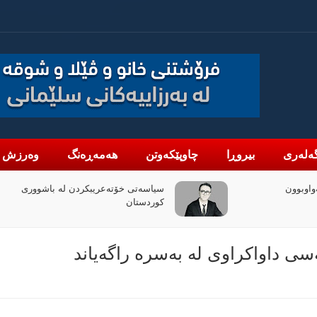
ەلەری
بیروڕا
چاوپێکەوتن
هەمەڕەنگ
وەرزش
دن لە باشووری
چۆن فیلمی (ئۆدیسە)ی کریستۆفەر نۆلان
بووبە ڕووداوێکی جیهانی؟