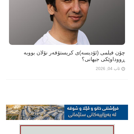
چۆن فیلمی (ئۆدیسە)ی کریستۆفەر نۆلان بووبە
ڕووداوێکی جیهانی؟
ئاب 04, 2026