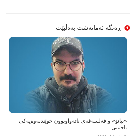
ڕەنگە ئەمانەشت بەدڵبێت
«پیانۆ» و فەلسەفەی ناتەواوبوون خوێندنەوەیەکی
باختینی