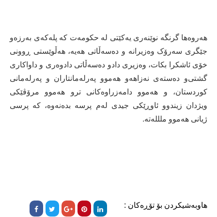
هەروەها گرنگە نوێنەری‌ یەکێتی‌ لە حکومەت کە پلەکەی‌ بەرزەو
جێگری‌ سەرۆک وەزیرانە و دەسەڵاتی هەیە، هەڵوێستی‌ ڕوونی‌
خۆی‌ ئاشکرا بکات، وەزیری‌ دادو دەسەڵاتی‌ دادوەری‌ و داواکاری‌
گشتی‌‌و دەستەی‌ نەزاهەو هەموو پەرلەمانتاران و پەرلەمانی
کوردستان، و هەموو دامەزراوەکانی‌ ترو هەموو مرۆڤێکی
ویژدان زیندوو ئاوڕێکی‌ جیدی‌ لەم پرسە بدەنەوە، کە پرسی‌
ژیانی‌ هەموو ملللەتە.
هاوبەشیکردن بۆ تۆڕەکان :