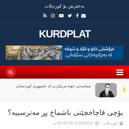
بەخێربێن بۆ کوردپلات
KURDPLAT
سیاسەتی خۆتەعریبکردن لە باشووری کوردستان
سەر
دێڕ
بۆچی قاچاخچێتی‌ باشماخ پڕ مەترسییە؟
کوردپلات
1/23/2021 03:43:00 م