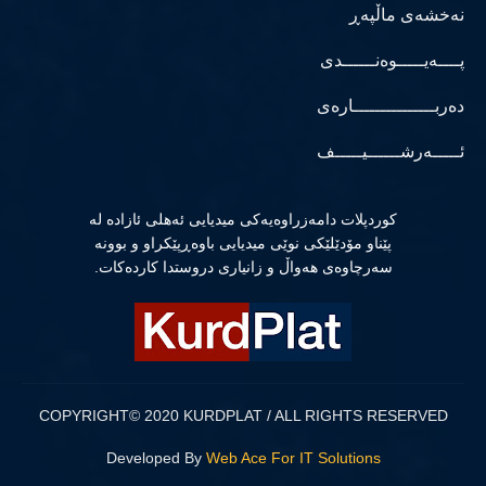
نەخشەی ماڵپەڕ
پــــەیـــــوەنــــــدی
دەربـــــــــــــــارەی
ئـــــەرشــــــیـــــف
كوردپلات دامەزراوەیەكی میدیایی ئەهلی ئازادە لە
پێناو مۆدێلێكی نوێی میدیایی باوەڕپێكراو و بوونە
سەرچاوەی هەواڵ و زانیاری دروستدا كاردەكات.
COPYRIGHT© 2020 KURDPLAT / ALL RIGHTS RESERVED
Developed By
Web Ace For IT Solutions