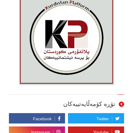
تۆڕە کۆمەڵایەتییەکان