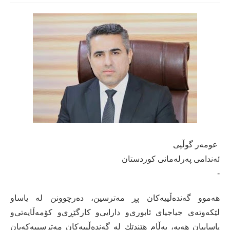
عومەر گوڵپی
ئەندامی پەرلەمانی کوردستان
-
هه‌موو گه‌نده‌ڵییه‌كان پڕ مه‌ترسین، ده‌رچوونن له‌ یاساو
لێكه‌وته‌ی‌ جیاجیای‌ ئابوری‌‌و دارایی‌‌و كارگێڕی‌‌و كۆمه‌ڵایه‌تی‌‌و
یاساییان هه‌یه‌، به‌ڵام هێندێك له‌ گه‌نده‌ڵییه‌كان مه‌ترسییه‌كه‌یان