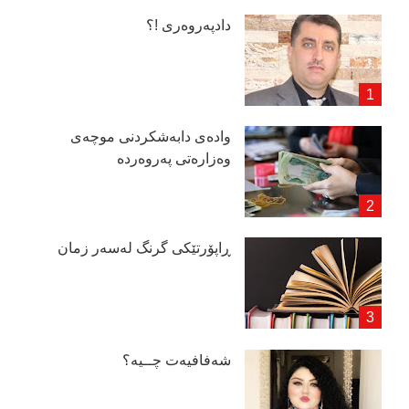
دادپەروەری !؟
وادەی دابەشكردنی موچەی
وەزارەتی پەروەردە
ڕاپۆرتێكی گرنگ لەسەر زمان
شەفافیەت چــیە؟