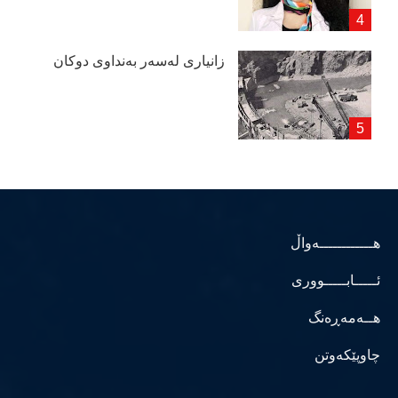
زانیاری لەسەر بەنداوی دوكان
هــــــــــــەواڵ
ئـــــابـــــووری
هــەمەڕەنگ
چاوپێکەوتن