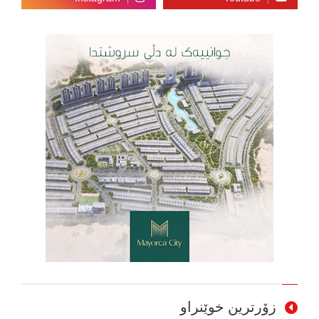
زۆرترین خوێنراو