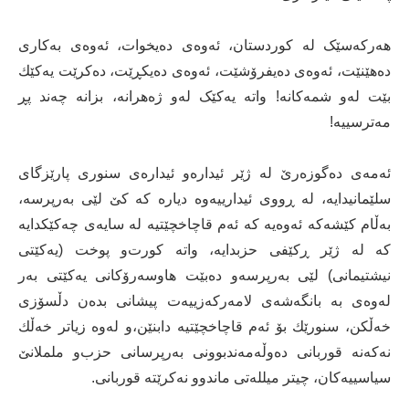
هەرکەسێک لە کوردستان، ئه‌وه‌ی‌ ده‌یخوات، ئه‌وه‌ی‌ به‌كاری‌
ده‌هێنێت، ئه‌وه‌ی‌ ده‌یفرۆشێت، ئه‌وه‌ی‌ ده‌یكڕێت، ده‌كرێت یه‌كێك
بێت له‌و شمه‌كانه‌! واتە یەکێک لەو ژەهرانە، بزانه‌ چه‌ند پڕ
مه‌ترسییه‌!
ئه‌مه‌ی‌ ده‌گوزه‌رێ له‌ ژێر ئیداره‌و ئیداره‌ی‌ سنوری‌ پارێزگای‌
سلێمانیدایه‌، له‌ ڕووی‌ ئیدارییه‌وه‌ دیاره‌ كه‌ كێ لێی‌ به‌رپرسه‌،
به‌ڵام كێشه‌كه‌ ئه‌وه‌یه‌ كه‌ ئه‌م قاچاخچێتیه‌ له‌ سایه‌ی‌ چه‌كێكدایه‌
كه‌ له‌ ژێر ڕكێفی‌ حزبدایه‌، واته‌ كورت‌و پوخت (یه‌كێتی‌
نیشتیمانی) لێی‌ به‌رپرسه‌و ده‌بێت هاوسه‌رۆكانی‌ یه‌كێتی‌ به‌ر
له‌وه‌ی‌ به‌ بانگه‌شه‌ی‌ لامه‌ركه‌زییه‌ت پیشانی‌ بده‌ن دڵسۆزی‌
خه‌ڵكن، سنورێك بۆ ئه‌م قاچاخچێتیه‌ دابنێن،‌و له‌وه‌ زیاتر خه‌ڵك
نه‌كه‌نه‌ قوربانی‌ ده‌وڵه‌مه‌ندبوونی‌ به‌رپرسانی‌ حزب‌و ململانێ
سیاسییه‌كان، چیتر میلله‌تی ماندوو نه‌كرێته‌ قوربانی‌.