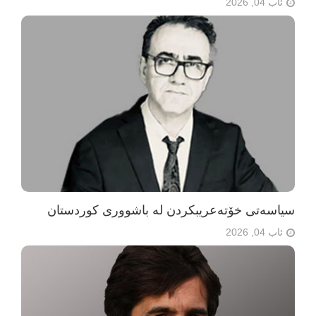
ئاب 04, 2026
سیاسەتی خۆتەعریبکردن لە باشووری کوردستان
ئاب 04, 2026