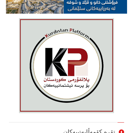
تۆڕە کۆمەڵایەتییەکان