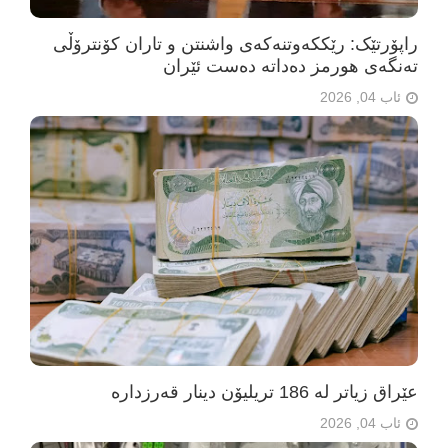
راپۆرتێک: رێککەوتنەکەی واشنتن و تاران کۆنترۆڵی
تەنگەی هورمز دەداتە دەست ئێران
ئاب 04, 2026
عێراق زیاتر لە 186 تریلیۆن دینار قەرزدارە
ئاب 04, 2026