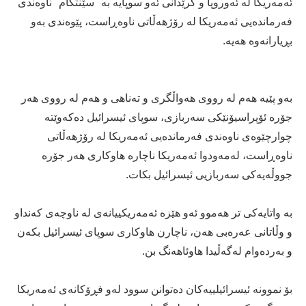
ئەمەریكا لە ئەوروپا و گرێدانی ئەو سوپایە بە "سێنتكام" ناوەندی
فەرماندەیی ئەمەریكا لە رۆژهەڵاتی ناوەڕاست، پێوەندی بەو
بڕیارانەوە هەیە.
بەو پێیە هەم لە رووی هەواڵگری و تەناهی و هەم لە رووی هەر
جۆرە ئۆپراسیۆنێكی سەربازی، سوپای ئیسرائیل دەكەوێتە
چوارچێوەی ناوەندی فەرماندەیی ئەمەریكا لە رۆژهەڵاتی
ناوەڕاست، لەمەودوا ئەمەریكا ناچارە هاوكاری هەر جۆرە
جووڵەیەكی سەربازیی ئیسرائیل بكات.
بە واتایەكی تر هەموو ئەو هێزە ئەمەریكییانەی لە ناوچەی كەنداو
و وڵاتانی عەرەبی هەن، ناچارن هاوكاری سوپای ئیسرائیل بكەن
و بەردەوام لەگەڵیدا هاوئاهەنگ بن.
بۆ نموونە ئیسرائیلییەكان دەتوانن سوود لەو فڕۆكانەی ئەمەریكا