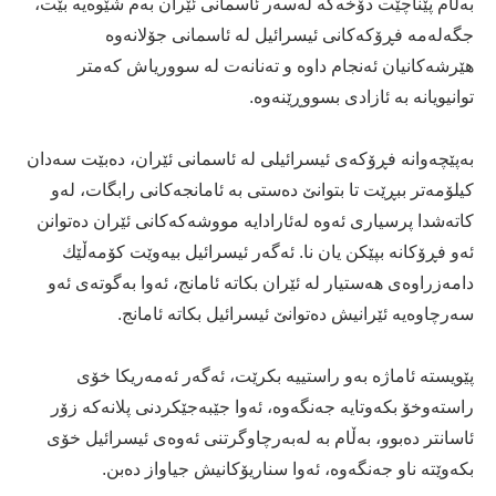
بەڵام پێناچێت دۆخەكە لەسەر ئاسمانی ئێران بەم شێوەیە بێت،
جگەلەمە فڕۆكەكانی ئیسرائیل لە ئاسمانی جۆلانەوە
هێرشەكانیان ئەنجام داوە و تەنانەت لە سووریاش كەمتر
توانیویانە بە ئازادی بسووڕێنەوە.
بەپێچەوانە فڕۆكەی ئیسرائیلی لە ئاسمانی ئێران، دەبێت سەدان
كیلۆمەتر ببڕێت تا بتوانێ دەستی بە ئامانجەكانی رابگات، لەو
كاتەشدا پرسیاری ئەوە لەئارادایە مووشەكەكانی ئێران دەتوانن
ئەو فڕۆكانە بپێكن یان نا. ئەگەر ئیسرائیل بیەوێت كۆمەڵێك
دامەزراوەی هەستیار لە ئێران بكاتە ئامانج، ئەوا بەگوتەی ئەو
سەرچاوەیە ئێرانیش دەتوانێ ئیسرائیل بكاتە ئامانج.
پێویستە ئاماژە بەو راستییە بكرێت، ئەگەر ئەمەریكا خۆی
راستەوخۆ بكەوتایە جەنگەوە، ئەوا جێبەجێكردنی پلانەكە زۆر
ئاسانتر دەبوو، بەڵام بە لەبەرچاوگرتنی ئەوەی ئیسرائیل خۆی
بكەوێتە ناو جەنگەوە، ئەوا سناریۆكانیش جیاواز دەبن.