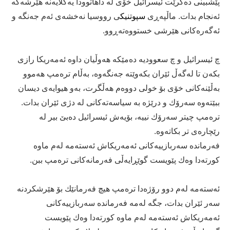
پێشبینی دەكرێت ئیسرائیل خۆی لە داهاتوودا یەكلایەنە هێرشەكە
ئەنجام بدات. ماڵپەڕی
سپوتنیك
ی رووسیا نەخشەی ئەم جەنگە و
ئەگەرەكانی هێرشی خستووەتەڕوو.
چ ئیسرائیل و چ سعوودیە دەمێكە هەوڵیان داوە ئەمەریكا رازی
بكەن تا لەگەڵ ئێران بكەوێتە جەنگەوە، بەڵام ترەمپ هەموو
بەڵێنەكانی خۆی بۆ خولی دووەم هەڵگرت، بەو هیوایەی دیسان
ببێتەوە سەرۆك و درێژە بە سیاسەتەكانی لە دژی ئێران بدات.
ترەمپ چیتر سەرۆك نییە، بۆیەش ئیسرائیل دەبێ بیر لە
رێچارەی تر بكاتەوە.
فەرماندە سەربازییەكانی ئەمەریكاش ئەستەمە لەم ماوە
كورتەدا وەك پێویست گوێڕایەڵی فەرمانەكانی ترەمپ ببن.
ئەستەمە لەم دوو رۆژەدا ترەمپ هیچ فەرمانێك بۆ هێرشكردنە
سەر ئێران بدات، جگە لەمە فەرماندە سەربازییەكانی
ئەمەریكاش ئەستەمە لەم ماوە كورتەدا وەك پێویست