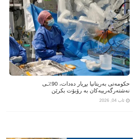
حکومەتی بەریتانیا بڕیار دەدات، 90٪ـی
نەشتەرگەرییەکان بە رۆبۆت بکرێن
ئاب 04, 2026