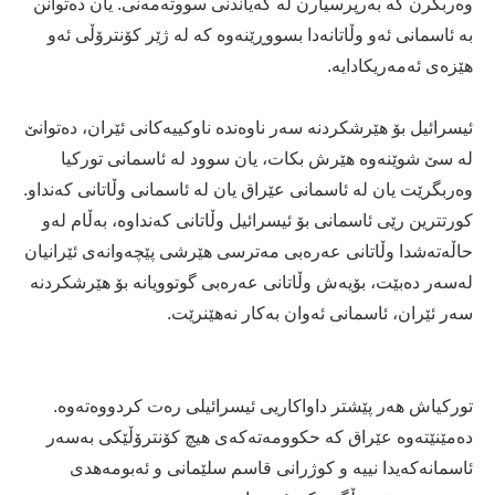
وەربگرن كە بەرپرسیارن لە گەیاندنی سووتەمەنی. یان دەتوانن
بە ئاسمانی ئەو وڵاتانەدا بسووڕێنەوە كە لە ژێر كۆنترۆڵی ئەو
هێزەی ئەمەریكادایە.
ئیسرائیل بۆ هێرشكردنە سەر ناوەندە ناوكییەكانی ئێران، دەتوانێ
لە سێ شوێنەوە هێرش بكات، یان سوود لە ئاسمانی توركیا
وەربگرێت یان لە ئاسمانی عێراق یان لە ئاسمانی وڵاتانی كەنداو.
كورتترین رێی ئاسمانی بۆ ئیسرائیل وڵاتانی كەنداوە، بەڵام لەو
حاڵەتەشدا وڵاتانی عەرەبی مەترسی هێرشی پێچەوانەی ئێرانیان
لەسەر دەبێت، بۆیەش وڵاتانی عەرەبی گوتوویانە بۆ هێرشكردنە
سەر ئێران، ئاسمانی ئەوان بەكار نەهێنرێت.
توركیاش هەر پێشتر داواكاریی ئیسرائیلی رەت كردووەتەوە.
دەمێنێتەوە عێراق كە حكوومەتەكەی هیچ كۆنترۆڵێكی بەسەر
ئاسمانەكەیدا نییە و كوژرانی قاسم سلێمانی و ئەبومەهدی