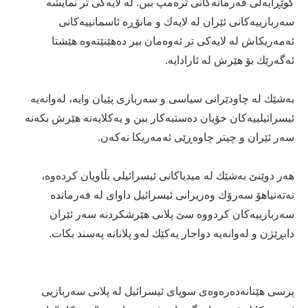
گوێڕایەڵی فەرمانەكانی ترەمپ ببن. لە لایەكی تر نمایشە
سەربازییەكانی ئێران لە لایەك و مانۆڕە ئاسمانییەكانی
ئەمەریكاش لە لایەكی تر ئەوەمان بیر دەهێنێتەوە هێشتا
ئەگەرێك بۆ هێرش لە ئارادایە.
بەشێك لە چاودێرانی سیاسی و سەربازی پێیان وایە، لەوانەیە
ئیسرائیلییەكان خۆیان دەستبەكار ببن و یەكلایەنە هێرش بكەنە
سەر ئێران و چیتر چاوەڕێی ئەمەریكا نەكەن.
هەر دوێنێ بەشێك لە میدیاكانی ئیسرائیلی بڵاویان كردەوە،
نەتەنیاهۆ سەرۆك وەزیرانی ئیسرائیل داوای لە فەرماندە
سەربازییەكان كردووە سێ پلانی هێرشكردنە سەر ئێران
دابڕێژن و لەوانەیە دواجار یەكێك لەو پلانانە پەسند بكات.
پرسی هێنانەدەرەوەی سوپای ئیسرائیل لە پلانی سەربازیی