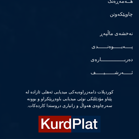
هــەمەڕەنگ
چاوپێکەوتن
نەخشەی ماڵپەڕ
پــــەیـــــوەنــــــدی
دەربـــــــــــــــارەی
ئـــــەرشــــــیـــــف
كوردپلات دامەزراوەیەكی میدیایی ئەهلی ئازادە لە
پێناو مۆدێلێكی نوێی میدیایی باوەڕپێكراو و بوونە
سەرچاوەی هەواڵ و زانیاری دروستدا كاردەكات.