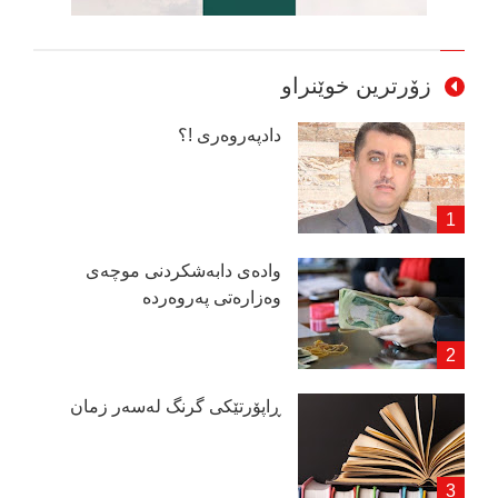
زۆرترین خوێنراو
دادپەروەری !؟
وادەی دابەشكردنی موچەی
وەزارەتی پەروەردە
ڕاپۆرتێكی گرنگ لەسەر زمان