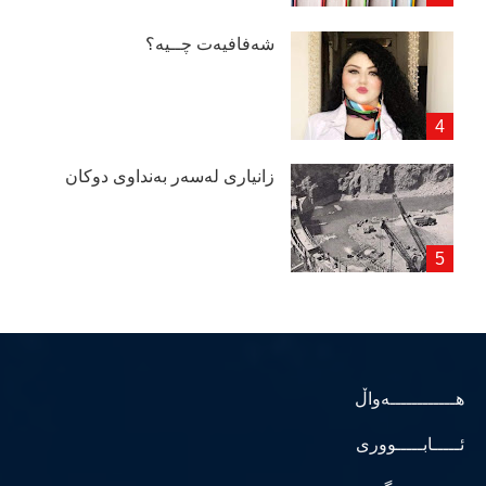
شەفافیەت چــیە؟
زانیاری لەسەر بەنداوی دوكان
هــــــــــــەواڵ
ئـــــابـــــووری