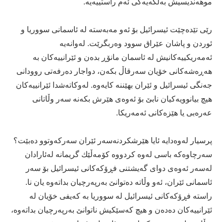
موهەندیسیش بەڵگەیەكی ئەم راستییەیە.
رێی تێدەچێت ئیسرائیل بۆ ئەو مەبەستە لە ئاسمانی سووریا و
ئوردن و پاشان عێراق سوود وەربگرێت. لەوانەیە
ئەمەریكییەكانیش لە ئاسمان مانۆڕ بدەن و ئێرانییەكان بە
هەڕەشەكانی خۆیان سەرقاڵ بكەن، دواجار دەرفەتی روودانی
جەنگی ئیسرائیل و ئێران بهێننە كایەوە. لەوكاتەشدا ئێرانییەكان
هیچ بیانوویەكیان نابێ بۆ ئەوەی هێرش بكەنە سەر وڵاتانی
عەرەبی یا هێزەكانی ئەمەریكا.
پرسیار لەوەدایە ئایا هێرشكردنەسەر ئێران سەركەوتوو دەبێت؟
سەرچاوەكە باسی لەوە كردووە كۆمەڵێك گریمانە لەئارادان
لەسەر ئەوەی دوای گەیشتنی فڕۆكەكانی ئیسرائیل بۆ سەر
ئاسمانی ئێران، ئەو وڵاتە دەتوانێ بەرپەرچیان بداتەوە یان نا.
راستە فڕۆكەكانی ئیسرائیل لە سووریا بە كەیفی خۆیان لە
ئێرانییەكان دەدەن و هیچ كەسێكیش ناتوانێ بەرپەرچیان بداتەوە،