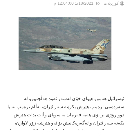
کوردپلات
1/18/2021 12:04:00 م
ئیسرائیل هەموو هیوای خۆی لەسەر ئەوە هەڵچنیبوو لە
سەردەمی ترەمپ هێرش بكرێتە سەر ئێران، بەڵام ترەمپ تەنیا
دوو رۆژی تر بۆی هەیە فەرمان بە سوپای وڵات بدات هێرش
بكەنە سەر ئێران و ئەگەرەكانیش بۆ ئەو هێرشە زۆر لاوازن،