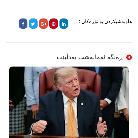
هاوبەشیکردن بۆ تۆڕەکان :
ڕەنگە ئەمانەشت بەدڵبێت