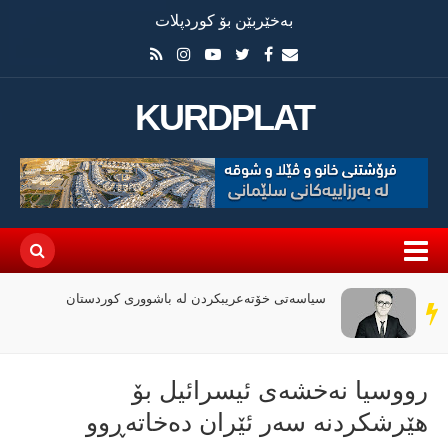
بەخێربێن بۆ کوردپلات
KURDPLAT
سیاسەتی خۆتەعریبکردن لە باشووری کوردستان
سەر
دێڕ
رووسیا نەخشەی ئیسرائیل بۆ
هێرشكردنە سەر ئێران دەخاتەڕوو