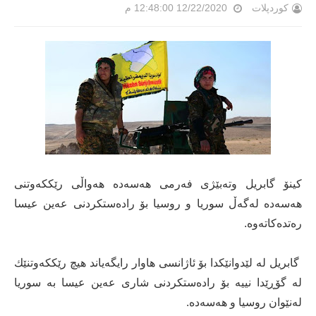
کوردپلات
12/22/2020 12:48:00 م
كینۆ گابریل وتەبێژی فەرمی هەسەدە هەواڵی رێككەوتنی
هەسەدە لەگەڵ سوریا و روسیا بۆ رادەستكردنی عەین عیسا
رەتدەكاتەوە.
گابریل لە لێدوانێكدا بۆ ئاژانسی هاوار رایگەیاند هیچ رێككەوتنێك
لە گۆڕێدا نییە بۆ رادەستكردنی شاری عەین عیسا بە سوریا
لەنێوان روسیا و هەسەدە.