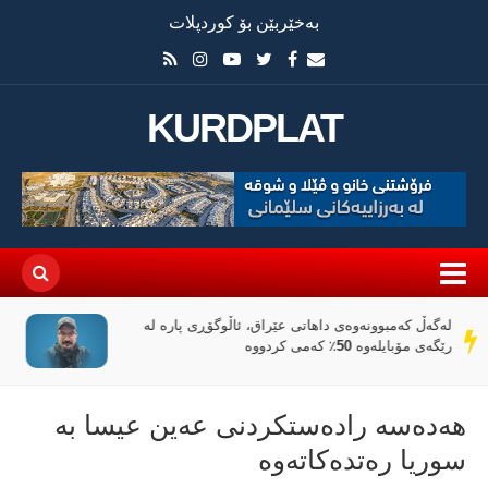
بەخێربێن بۆ کوردپلات
KURDPLAT
«پیانۆ» و فەلسەفەی ناتەواوبوون خوێندنەوەیەکی
سەر
باختینی
دێڕ
هەدەسە رادەستكردنی عەین عیسا بە
سوریا رەتدەكاتەوە