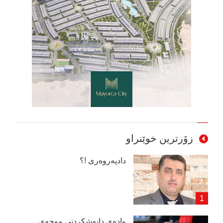
زۆرترین خوێنراو
دادپەروەری !؟
وادەی دابەشكردنی موچەی