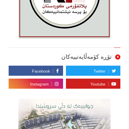
تۆڕە کۆمەڵایەتییەکان