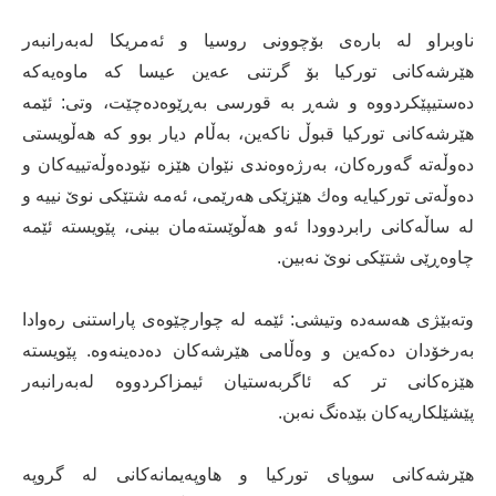
ناوبراو لە بارەی بۆچوونی روسیا و ئەمریكا لەبەرانبەر
هێرشەكانی توركیا بۆ گرتنی عەین عیسا كە ماوەیەكە
دەستیپێكردووە و شەڕ بە قورسی بەڕێوەدەچێت، وتی: ئێمە
هێرشەكانی توركیا قبوڵ ناكەین، بەڵام دیار بوو كە هەڵویستی
دەوڵەتە گەورەكان، بەرژەوەندی نێوان هێزە نێودەوڵەتییەكان و
دەوڵەتی توركیایە وەك هێزێكی هەرێمی، ئەمە شتێكی نوێ نییە و
لە ساڵەكانی رابردوودا ئەو هەڵوێستەمان بینی، پێویستە ئێمە
چاوەڕێی شتێكی نوێ نەبین.
وتەبێژی هەسەدە وتیشی: ئێمە لە چوارچێوەی پاراستنی رەوادا
بەرخۆدان دەكەین و وەڵامی هێرشەكان دەدەینەوە. پێویستە
هێزەكانی تر كە ئاگربەستیان ئیمزاكردووە لەبەرانبەر
پێشێلكاریەكان بێدەنگ نەبن.
هێرشەكانی سوپای توركیا و هاوپەیمانەكانی لە گروپە