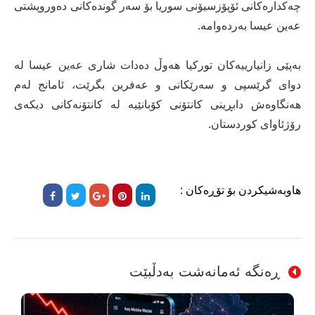
چەكدارەكانی ئۆپۆزسیۆنی سوریا بۆ سەر گوندەكانی دەوروپشتی
عەین عیسا بەردەوامە.
بەپێی زانیارییەكان توركیا هەوڵ دەدات شاری عەین عیسا لە
دوای گرێسپی و سەرێكانی و عەفرین بگرێت، ئامانج لەم
هەنگاوەش دابڕینی كانتۆنی كۆبانێیە لە كانتۆنەكانی دیكەی
رۆژئاوای كوردستان.
هاوبەشیکردن بۆ تۆڕەکان :
ڕەنگە ئەمانەشت بەدڵبێت