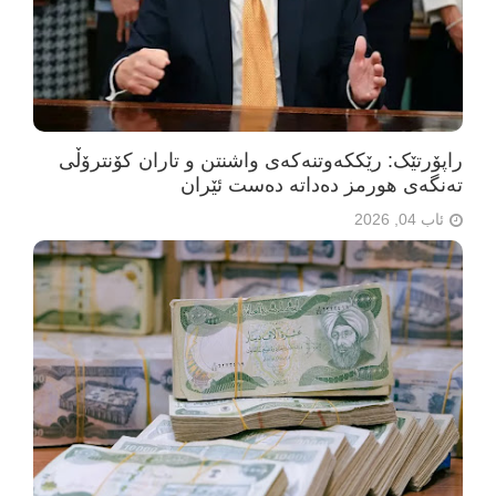
راپۆرتێک: رێککەوتنەکەی واشنتن و تاران کۆنترۆڵی
تەنگەی هورمز دەداتە دەست ئێران
ئاب 04, 2026