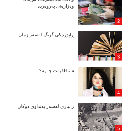
وەزارەتی پەروەردە
ڕاپۆرتێكی گرنگ لەسەر زمان
شەفافیەت چــیە؟
زانیاری لەسەر بەنداوی دوكان