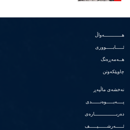
هــــــــــــەواڵ
ئـــــابـــــووری
هــەمەڕەنگ
چاوپێکەوتن
نەخشەی ماڵپەڕ
پــــەیـــــوەنــــــدی
دەربـــــــــــــــارەی
ئـــــەرشــــــیـــــف