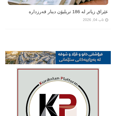
عێراق زیاتر لە 186 تریلیۆن دینار قەرزدارە
ئاب 04, 2026