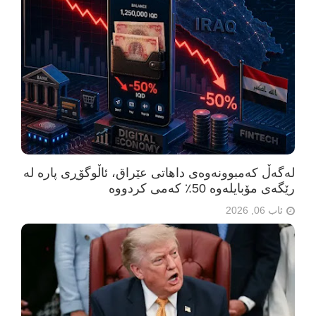
لەگەڵ کەمبوونەوەی داهاتی عێراق، ئاڵوگۆڕی پارە لە
رێگەی مۆبایلەوە 50٪ کەمی کردووە
ئاب 06, 2026