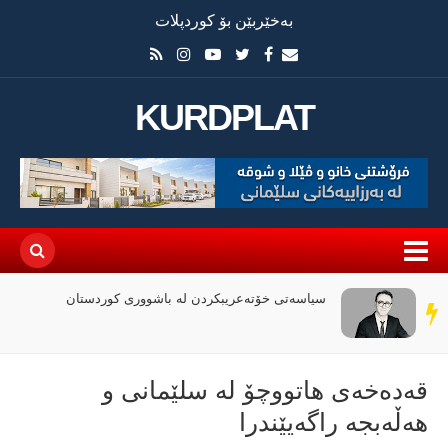
بەخێربێن بۆ کوردپلات
KURDPLAT
سیاسەتی خۆتەعریبکردن لە باشووری کوردستان
سەر
دێڕ
قەدەخەی هاتووچۆ لە سلێمانی و
هەڵەبجە راگەیێندرا