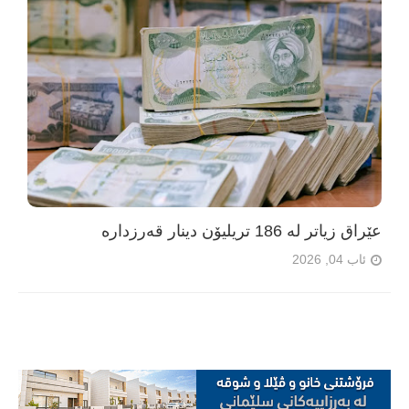
عێراق زیاتر لە 186 تریلیۆن دینار قەرزدارە
ئاب 04, 2026