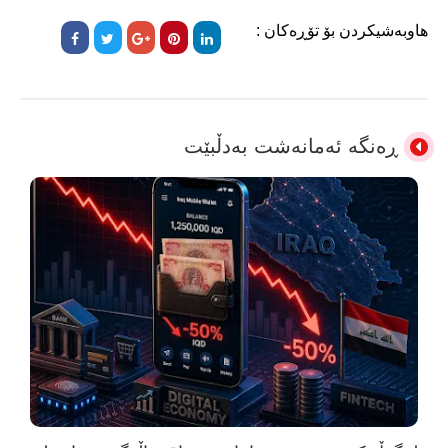
هاوبەشیکردن بۆ تۆڕەکان :
ڕەنگە ئەمانەشت بەدڵبێت