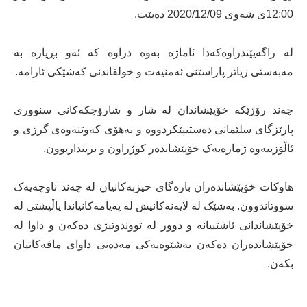
12:00ی شەوی 2020/12/09 دەبێت.
لە راگەیێندراوەکەدا ئاماژە بەوە دراوە کە ئەو بڕیارە بە
مەبەستی زیاتر پاراستنی ئەمنیەت و خولقاندنی کەشێکی ئارامە.
چەند رۆژێکە خۆپێشاندان لە شار و شارۆچکەکانی سنووری
پارێزگای سلێمانی دەستیپێکردووە و بەهۆی کەوتنەوەی گرژی و
ئاڵۆزییەوە ژمارەیەک خۆپێشاندەر کوژراون و برینداربوون.
هاوکات خۆپێشاندەران بارەگای حیزبەکانیان لە چەند ناوچەیەک
سووتاندوون. بەشێک لە لایەنەکانیش لە پەیامەکانیاندا پاڵپشتی لە
خۆپێشاندانی ئاشتییانە و دوور لە تووندوتیژی دەکەن و داوا لە
خۆپێشاندەران دەکەن بەشێوەیەکی مەدەنی داوای مافەکانیان
بکەن.