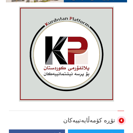
تۆڕە کۆمەڵایەتییەکان