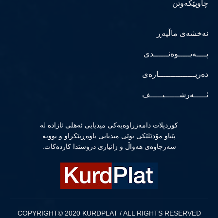
چاوپێکەوتن
نەخشەی ماڵپەڕ
پــــەیـــــوەنــــــدی
دەربـــــــــــــــارەی
ئـــــەرشــــــیـــــف
كوردپلات دامەزراوەیەكی میدیایی ئەهلی ئازادە لە
پێناو مۆدێلێكی نوێی میدیایی باوەڕپێكراو و بوونە
سەرچاوەی هەواڵ و زانیاری دروستدا كاردەكات.
COPYRIGHT© 2020 KURDPLAT / ALL RIGHTS RESERVED