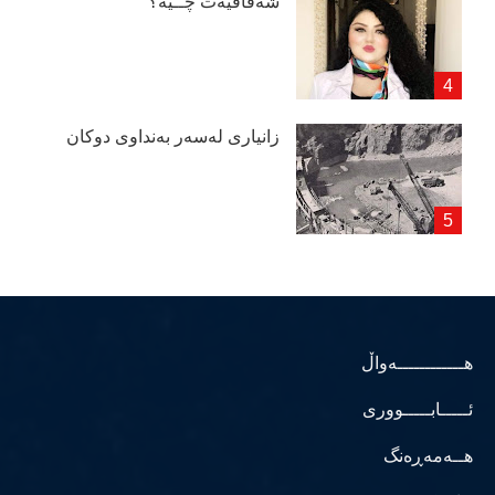
شەفافیەت چــیە؟
زانیاری لەسەر بەنداوی دوكان
هــــــــــــەواڵ
ئـــــابـــــووری
هــەمەڕەنگ