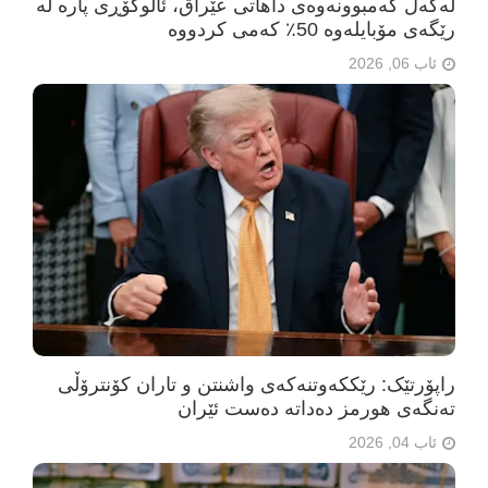
لەگەڵ کەمبوونەوەی داهاتی عێراق، ئاڵوگۆڕی پارە لە
رێگەی مۆبایلەوە 50٪ کەمی کردووە
ئاب 06, 2026
راپۆرتێک: رێککەوتنەکەی واشنتن و تاران کۆنترۆڵی
تەنگەی هورمز دەداتە دەست ئێران
ئاب 04, 2026