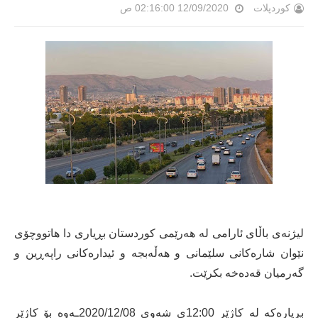
کوردپلات
12/09/2020 02:16:00 ص
لیژنەی باڵای ئارامی لە هەرێمی کوردستان بڕیاری دا هاتووچۆی
نێوان شارەکانی سلێمانی و هەڵەبجە و ئیدارەکانی راپەڕین و
گەرمیان قەدەخە بکرێت.
بڕیارەکە لە کاژێر 12:00ی شەوی 2020/12/08ـەوە بۆ کاژێر