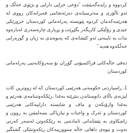
کردووە و رایدەگەیێنێت "دۆخی خراپی دارایی و بژێوی خەڵک و
ئەو ئاڵۆزی و مەترسیانەی دەرئەنجامی قەیرانەکان رووی لە
ھەرێمەکەمان کردوە پێویستە پەرلەمانی کوردستان حزورێکی
جیدی و رۆڵێکی کاریگەر بگێڕێت و بڕیاری چارەسەری لەبارەوە
بدات بە تایبەتی ئەو کێشانەی کە پەیوەندی بە ژیان و گوزەرانی
خەڵکەوە ھەیە."
دەقی خاڵەکانی فراکسیۆنی گۆڕان بۆ سەرۆکایەتیی پەرلەمانی
کوردستان
1. راسپاردنی حکومەتی ھەرێمی کوردستان کە لە زووترین کات
لیژنەی باڵای دانوستاندن بنێرێتە بەغدا ،رێککەوتننامەی ھەرێم و
بەغدا واژۆبکەن و ماف و شایستە داراییەکانی هەرێمی
کوردستان و ئەرک و واجبات و نیازپاکی بسەلمێنن بە روون و
راشکاوی بە پێشاندانی ئامادەیی بە رێککەوتن لەسەر کەرتی
نەوت و نیوەی داھاتی خاڵە سنوورییەکان رێکەوتنێکی گشتگیر