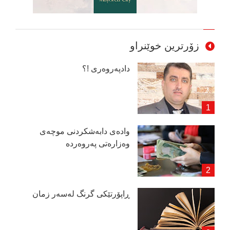
زۆرترین خوێنراو
دادپەروەری !؟
وادەی دابەشكردنی موچەی
وەزارەتی پەروەردە
ڕاپۆرتێكی گرنگ لەسەر زمان