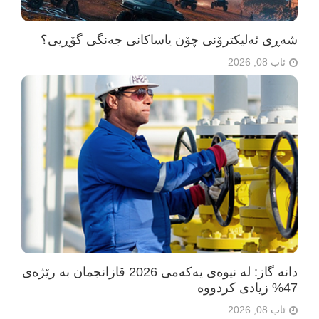
شەڕی ئەلیکترۆنی چۆن یاساکانی جەنگی گۆڕیی؟
ئاب 08, 2026
دانە گاز: لە نیوەی یەکەمی 2026 قازانجمان بە رێژەی
47% زیادی کردووە
ئاب 08, 2026