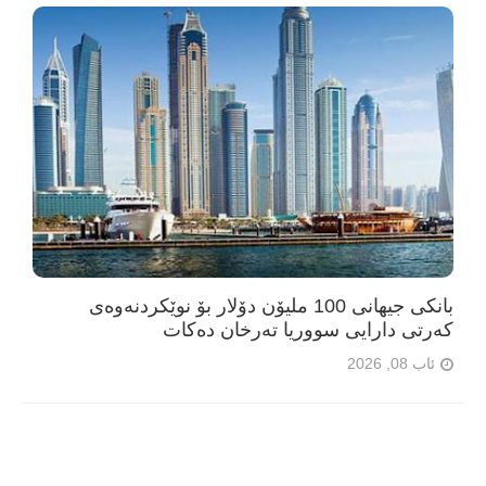
بانکی جیهانی 100 ملیۆن دۆلار بۆ نوێکردنەوەی
کەرتی دارایی سووریا تەرخان دەکات
ئاب 08, 2026