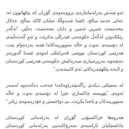
ئەو شەش پەرلەمانتارەی بزووتنەوەی گۆڕان کە پێکهاتوون لە:
عەلی حەمە ساڵح، ئاشنا عەبدوڵڵا، شایان کاکە ساڵح، جەلال
محەممەد، شیرین ئەمین و دابان محەممەد، دەڵێن "ئەگەر
رێککەوتن لەگەڵ حکومەتی فیدراڵی نەکرێت و ئەو گەندەڵیەی
لە دۆسیەی نەوت و خاڵە سنوورییەکاندا ھەیە بەردەوام بێت،
ھەرێمی کوردستان تووشی قەیرانێکی لەوەی ئێستا گەورەتر
دەبێتەوە، بەرپرسیاری سەرەکیش حکومەتی هەرێمی کوردستان
و لایەنە پێکهێنەرەکانی ئەم کابینەیەن."
لە بەشێکی دیکەی راگەیێندراوەکەدا جەخت دەکەنەوە لەسەر
ئەوەی "پێویستە چاکسازی خێرا لە دۆسیەی نەوت و خاڵە
سنوورییەکان و باجدا بکرێت، بێ دواخستن و خۆدزینەوەی زیاتر."
هەروەها فراکسیۆنی گۆڕان لە پەرلەمانی کوردستان
یاداشتێکیان ئاراستەی سەرۆکایەتیی پەرلەمانی کوردستان