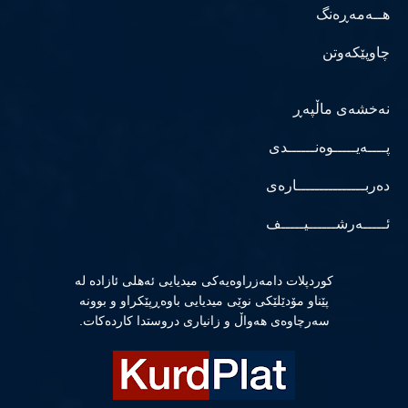
هــەمەڕەنگ
چاوپێکەوتن
نەخشەی ماڵپەڕ
پــــەیـــــوەنــــــدی
دەربـــــــــــــــارەی
ئـــــەرشــــــیـــــف
كوردپلات دامەزراوەیەكی میدیایی ئەهلی ئازادە لە
پێناو مۆدێلێكی نوێی میدیایی باوەڕپێكراو و بوونە
سەرچاوەی هەواڵ و زانیاری دروستدا كاردەكات.