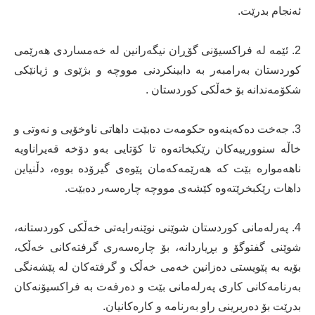
ئەنجام بدرێت.
2. ئێمە لە فراکسیۆنی گۆڕان نیگەرانین لە خەمساردی ھەرێمی
کوردستان بەرامبەر بە دابینکردنی مووچە و بژێوی و ژیانێکی
شکۆمەندانە بۆ خەڵکی کوردستان .
3. جەخت دەکەینەوە حکومەت دەبێت داھاتی ناوخۆیی و نەوتی و
خاڵە سنوورییەکان رێکبخاتەوە تا کۆتایی بەو دۆخە قەیراناویە
ناھەموارە بێت کە ھەرێمەکەمان پێوەی گیرۆدە بووە، دڵنیاین
داھات رێکبخرێتەوە کێشەی مووچە چارەسەر دەبێت.
4. پەرلەمانی کوردستان شوێنی نوێنەرایەتی خەڵکی کوردستانە،
شوێنی گفتوگۆ و بڕیاردانە، بۆ چارەسەری گرفتەکانی خەڵک،
بۆیە بە پێویستی دەزانین خەمی خەڵک و گرفتەکان لە پێشەنگی
بەرنامەکانی کاری پەرلەمانی بێت و دەرفەت بە فراکسیۆنەکان
بدرێت بۆ دەربرینی راو بەرنامە و کارەکانیان.