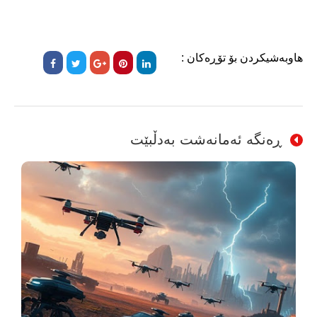
هاوبەشیکردن بۆ تۆڕەکان :
ڕەنگە ئەمانەشت بەدڵبێت