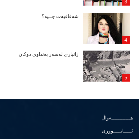
شەفافیەت چــیە؟
زانیاری لەسەر بەنداوی دوكان
هــــــــــــەواڵ
ئـــــابـــــووری