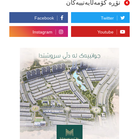
تۆڕە کۆمەڵایەتییەکان