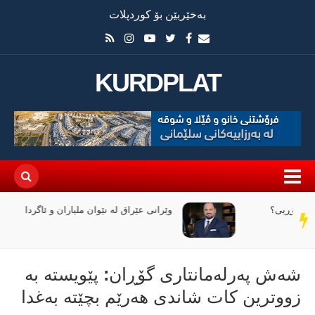
بەخێربێن بۆ کوردپلات
KURDPLAT
وێرانی عێراق لە نێوان ملیاران و ئاگردا
سەر
دێڕ
شەش پەرلەمانتاری گۆڕان: پێویستە بە
زووترین کات شاندی ھەرێم بچێتە بەغدا