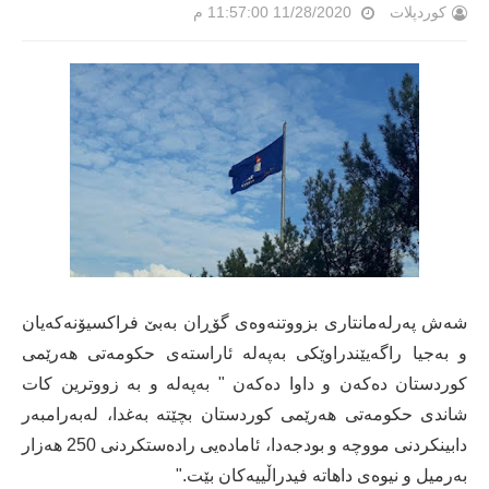
کوردپلات
11/28/2020 11:57:00 م
شەش پەرلەمانتاری بزووتنەوەی گۆڕان بەبێ فراکسیۆنەکەیان
و بەجیا راگەیێندراوێکی بەپەلە ئاراستەی حکومەتی هەرێمی
کوردستان دەکەن و داوا دەکەن " بەپەلە و بە زووترین کات
شاندی حکومەتی ھەرێمی کوردستان بچێتە بەغدا، لەبەرامبەر
دابینکردنی مووچە و بودجەدا، ئامادەیی رادەستکردنی 250 ھەزار
بەرمیل و نیوەی داھاتە فیدراڵییەکان بێت."