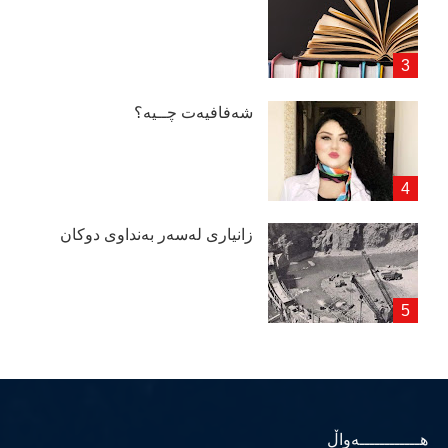
شەفافیەت چــیە؟
زانیاری لەسەر بەنداوی دوكان
هــــــــــــەواڵ