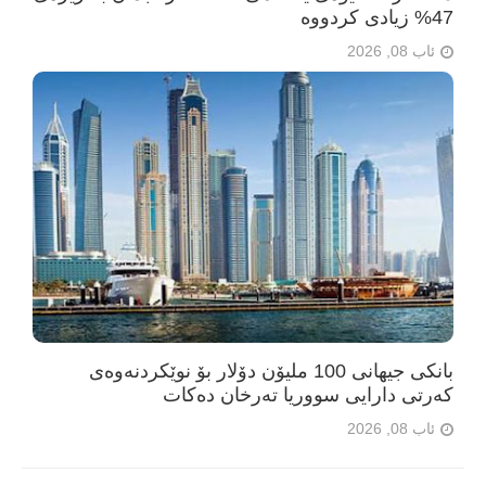
47% زیادی کردووە
ئاب 08, 2026
بانکی جیهانی 100 ملیۆن دۆلار بۆ نوێکردنەوەی
کەرتی دارایی سووریا تەرخان دەکات
ئاب 08, 2026