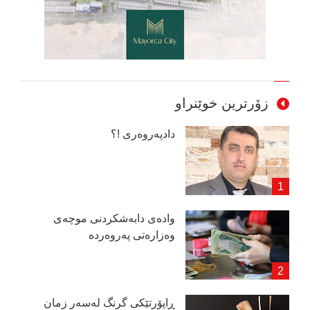
زۆرترین خوێنراو
دادپەروەری !؟
وادەی دابەشكردنی موچەی
وەزارەتی پەروەردە
ڕاپۆرتێكی گرنگ لەسەر زمان