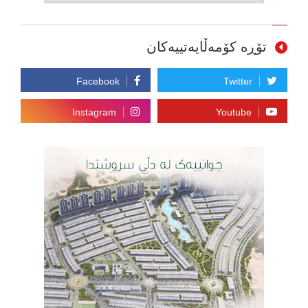
تۆڕە کۆمەڵایەتییەکان