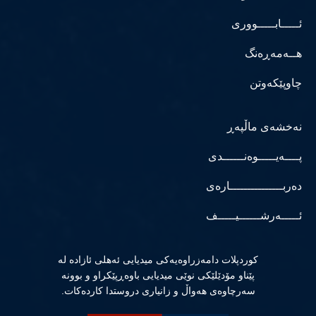
ئـــــابـــــووری
هــەمەڕەنگ
چاوپێکەوتن
نەخشەی ماڵپەڕ
پــــەیـــــوەنــــــدی
دەربـــــــــــــــارەی
ئـــــەرشــــــیـــــف
كوردپلات دامەزراوەیەكی میدیایی ئەهلی ئازادە لە
پێناو مۆدێلێكی نوێی میدیایی باوەڕپێكراو و بوونە
سەرچاوەی هەواڵ و زانیاری دروستدا كاردەكات.