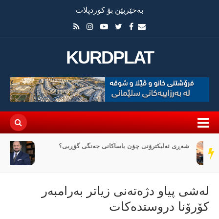
بەخێربێن بۆ کوردپلات
KURDPLAT
وێرانی عێراق لە نێوان ملیاران و ئاگردا
سەر
دێڕ
لەشی پیاو دژەتەنی زیاتر بەرامبەر
كۆرۆنا دروستدەكات