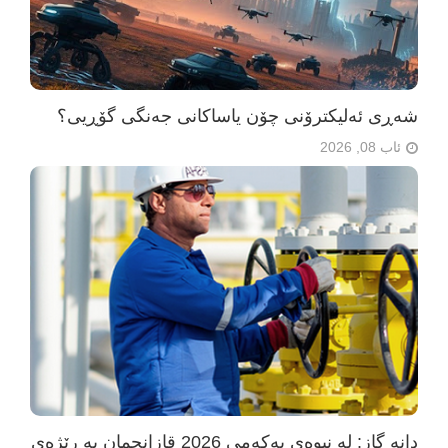
شەڕی ئەلیکترۆنی چۆن یاساکانی جەنگی گۆڕیی؟
ئاب 08, 2026
دانە گاز: لە نیوەی یەکەمی 2026 قازانجمان بە رێژەی