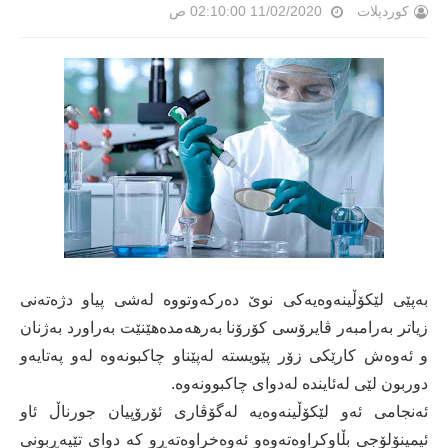
کوردپلات
11/02/2020 02:10:00 ص
بەپێی لێكۆڵینەوەیەكی نوێ دەركەوتووە لەشی پیاو دژەتەنی
زیاتر بەرامبەر ڤایرۆسی كۆرۆنا بەرهەمدەهێنێت بەراورد بەژنان
و ئەوەش كارێكی زۆر پێویستە لەپێناو چاكبونەوە لەو پەتایەو
دوربون لێی لەئایندە لەدوای چاكبوونەوە.
ئەنجامی ئەو لێكۆڵینەوەیە لەگۆڤاری ئۆرۆپیان جورناڵ ئاو
ئیمینۆلۆجی بڵاوكراوەتەوەو ئەوەخراوەتەڕو كه‌ دوای تێپەڕبونی