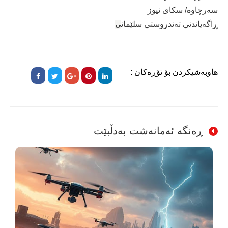
سەرچاوە/ سكای نیوز
ڕاگەیاندنی تەندروستی سلێمان
ی
هاوبەشیکردن بۆ تۆڕەکان :
ڕەنگە ئەمانەشت بەدڵبێت