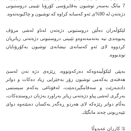
7 مانگ بەسەر توشبون بەڤایرۆسی كۆرۆنا تێبینی دروستبونی
دژەتەن لە 90%ی ئەو كەسانە كراوە كە توشبون و چاكبونەتەوە.
لێكۆڵەران دەڵێن دروستبونی دژەتەن لەناو لەشی مرۆڤ
پەیوەندی نیە بەتەمەنەوەو تێبینی دروستبونی دژەتەنی زیاتریان
كردووە لای ئەو كەسانەی نیشانەی توشبون بەكۆرۆنایان
توندبووە.
بەپێی لێكۆڵینەوەكە دەركەوتووە، ڕێژەی دژە تەن لەسێ
هەفتەی یەكەمی توشبون زۆر بەخێرایی زیاد دەكات و دواتر
دادەبەزێت و سەقامگیردەبێت، لەقۆناغی یەكەم سیستمی
بەرگری لەشی پیاو دژەتەنی زیاتر بەراورد بەژنان دروستدەكات،
بەڵام دواتر رێژەكە لای هەردو ڕەگەز یەكسان دەبێتەوە دوای
تێپەڕبونی چەند مانگێك.
ئا: كارزان عەبدوڵا