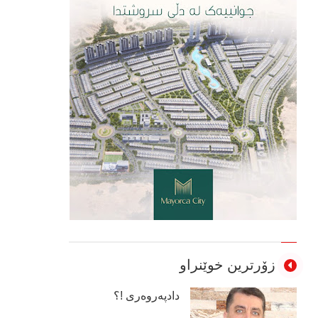
زۆرترین خوێنراو
دادپەروەری !؟