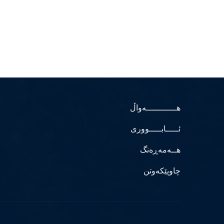
هــــــــــــەواڵ
ئـــــابـــــووری
هــەمەڕەنگ
چاوپێکەوتن