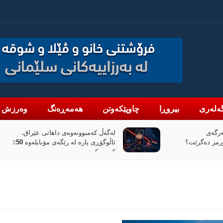
ەلەری
بیروڕا
چاوپێکەوتن
هەمەڕەنگ
وەرزش
اهاتی عێراق،
«پیانۆ» و فەلسەفەی ناتەواوبوون
ئاڵوگۆڕی پارە لە رێگەی مۆبایلەوە 50٪
خوێندنەوەیەکی باختینی