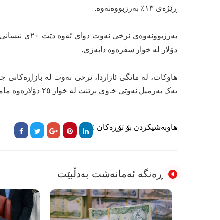
ڕێژەی ١٣٪ بەرزبووەتەوە.
دۆلار لە خوار سفرەوە دابەزی.
یەک بەرمیل نەوتی خاوی برێنت لە خوار ٢٥ دۆلارەوە مامەڵەی پێوەدەکرا.
هاوبەشیکردن بۆ تۆڕەکان :
ڕەنگە ئەمانەشت بەدڵبێت