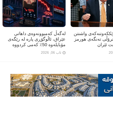
رێککەوتنەکەی واشنتن
لەگەڵ کەمبوونەوەی داهاتی
ترۆڵی تەنگەی هورمز
عێراق، ئاڵوگۆڕی پارە لە رێگەی
ت ئێران
مۆبایلەوە 50٪ کەمی کردووە
ئاب 06, 2026