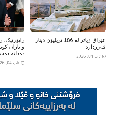
عێراق زیاتر لە 186 تریلیۆن دینار
راپۆرتێک: 
قەرزدارە
و تاران کۆن
دەداتە دەس
ئاب 04, 2026
ئاب 04, 2026