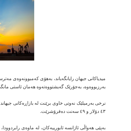
میدیاکانی جیهان رایانگەیاند، بەهۆی کەمبوونەوەی مەت
بەرزبووەوە، بەجۆرێک گەیشتووەتەوە هەمان ئاستی مانگی ئازاری ئە
٤٣ دۆلار و ٤٩ سەنت دەفرۆشرێت.