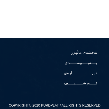
نەخشەی ماڵپەڕ
پــــەیـــــوەنــــــدی
دەربـــــــــــــــارەی
ئـــــەرشــــــیـــــف
COPYRIGHT© 2020 KURDPLAT / ALL RIGHTS RESERVED