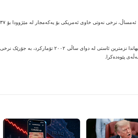
بەرزبوونەوەی نرخی نەوت دوای ئەوە دێت ٢٠ی نيسانی ئەمساڵ، نرخی نەوتی خاوی ئەمريکی بۆ يەکەمجار لە مێژوودا بۆ ٣٧
هاوکات، لە مانگی ئازاردا، نرخی نەوت لە بازاڕەکانی جیهاندا نزمترين ئاستی لە دوای ساڵی ٢٠٠٢ تۆمارکرد، بە جۆرێک نرخی