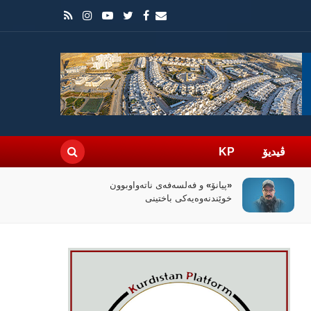
ڤیدیۆ
KP
سیاسەتی خۆتەعریبکردن لە باشووری
کوردستان