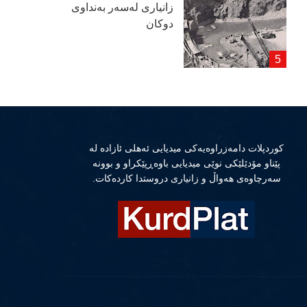
زانیاری لەسەر بەنداوی
دوكان
كوردپلات دامەزراوەیەكی میدیایی ئەهلی ئازادە لە
پێناو مۆدێلێكی نوێی میدیایی باوەڕپێكراو و بوونە
سەرچاوەی هەواڵ و زانیاری دروستدا كاردەكات.