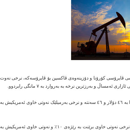
رسی ڤایرۆسی کۆرۆنا و دۆزینەوەی ڤاکسین بۆ ڤایرۆسەکە، نرخی نەوت
مساڵ و بەرزترین نرخە بە بەروارد بە ٧ مانگی رابردوو.
نرخی بەرمیلێک نەوتی خاوی برێنت لە بازاڕەکانی جيهاندا بە ٤٦ دۆلار و ٤٦ سەنتە و نرخى بەرميلێک نەوتی خاوی ئەمريکيش بە
بەپێی هەواڵی ئاژانسە ئابورييەکان، لە ماوەی رابردوودا، نرخی نەوتی خاوی برێنت بە رێژەی ١٠٪ و نەوتی خاوی ئەمريکيش بە