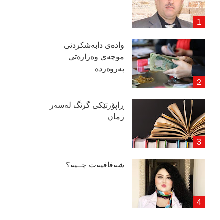
وادەی دابەشكردنی
موچەی وەزارەتی
پەروەردە
ڕاپۆرتێكی گرنگ لەسەر
زمان
شەفافیەت چــیە؟