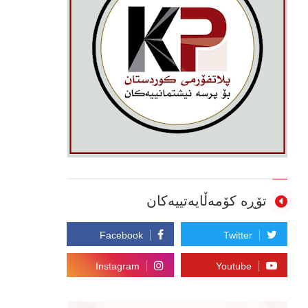
تۆڕە کۆمەڵایەتییەکان