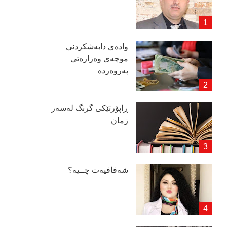
وادەی دابەشكردنی
موچەی وەزارەتی
پەروەردە
ڕاپۆرتێكی گرنگ لەسەر
زمان
شەفافیەت چــیە؟