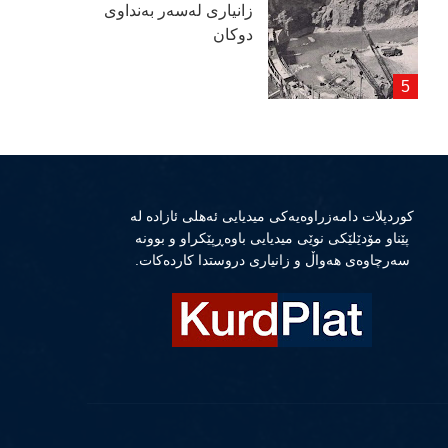
زانیاری لەسەر بەنداوی
دوكان
كوردپلات دامەزراوەیەكی میدیایی ئەهلی ئازادە لە
پێناو مۆدێلێكی نوێی میدیایی باوەڕپێكراو و بوونە
سەرچاوەی هەواڵ و زانیاری دروستدا كاردەكات.