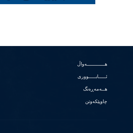
هــــــــــــەواڵ
ئـــــابـــــووری
هــەمەڕەنگ
چاوپێکەوتن