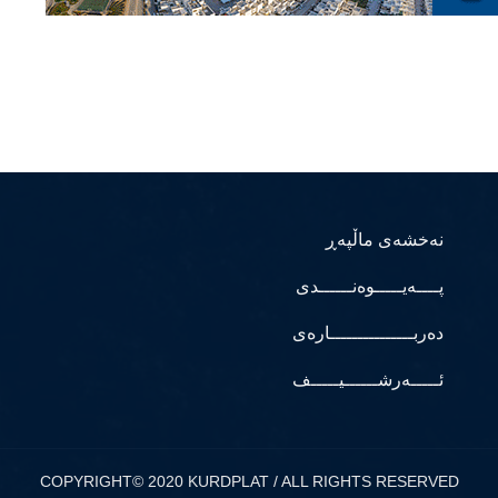
نەخشەی ماڵپەڕ
پــــەیـــــوەنــــــدی
دەربـــــــــــــــارەی
ئـــــەرشــــــیـــــف
COPYRIGHT© 2020 KURDPLAT / ALL RIGHTS RESERVED