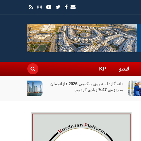
ڤیدیۆ
KP
بانکی جیهانی 100 ملیۆن دۆلار بۆ
نوێکردنەوەی کەرتی دارایی سووریا تەرخان
دەکات