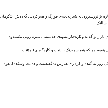
.
ارە بۆ تووشبوون بە شێرپەنجەی قوڕگ و هەوکردنی گەدەش، بێگومان
 ساڵێک.
ئازار بۆ گەدە و ئارەقکردنەوەی جەستە، باشترە رونی بکەیتەوە.
 هەیە، چونکە هیچ سوودێک نابینیت و کاریگەری نامێنێت.
ێکی زۆر بە گەدە و کرداری هەرس دەگەیەنێت و دەمت وشکدەکاتەوە.