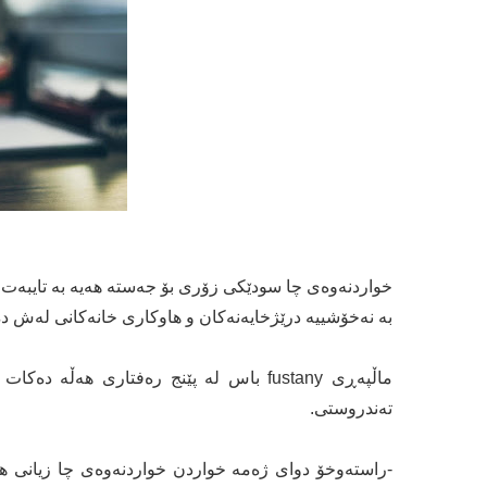
خواردنەوەی چا سودێکی زۆری بۆ جەستە ھەیە بە تایبەت
بە نەخۆشییە درێژخایەنەکان و هاوکاری خانەکانی لەش دە
ماڵپەڕی fustany باس لە پێنج رەفتاری هە
تەندروستی.
-راستەوخۆ دوای ژەمە خواردن خواردنەوەی چا زیانی هەی