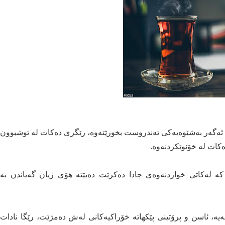
 ئەگەر بەشێوەیەکی تەندروست بخورێتەوە، رێگری دەکات لە توشبوون
کات لە خۆنوێکردنەوە.
ڵە دەکات کە لەکاتی خواردنەوەی چادا دەکرێت دەبێتە ھۆی زیان گەیاندن بە
ە، ئاسن و پرۆتینی پێکهاتە خۆراکیەکانی لەش دەمژێت، رێگا نادات