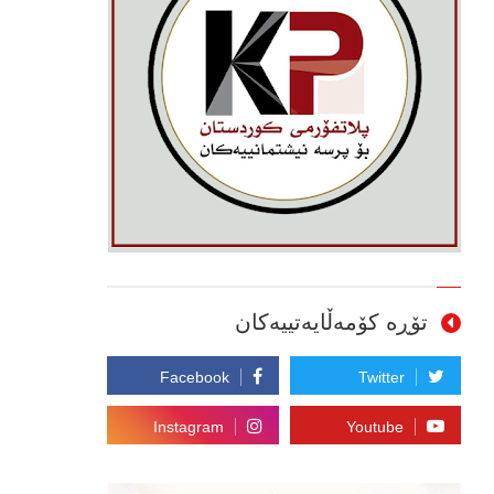
تۆڕە کۆمەڵایەتییەکان