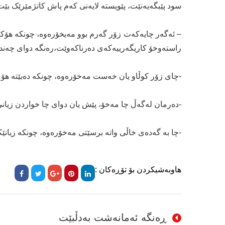
سود پێبگەیەنێت، پێویستە لایەنی کەم پاش کاتژمێرێک بێت
– ئەگەر چایەکەت زۆر گەرم بوو مەیخۆرەوە، چونکە هۆک
راستەوخۆ کاریگەرییەکەی دەرناکەوێت،رەنگە دوای چەند
-چای زۆر کوڵاو یان خەست مەخۆرەوە، چونکە دەبێتە هۆی 
-دەرمان لەگەڵ چا مەخۆ، پێش یان دوای چا خواردن زیانی
-چا بە گەدەی خاڵی واتە برسێتی مەخۆرەوە، چونکە زیان
هاوبەشیکردن بۆ تۆڕەکان :
ڕەنگە ئەمانەشت بەدڵبێت