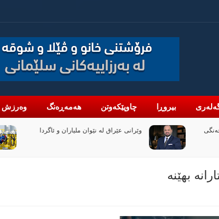
ەلەری
بیروڕا
چاوپێکەوتن
هەمەڕەنگ
وەرزش
یاران و ئاگردا
دانە گاز: لە نیوەی یەکەمی 2026 قازانجمان
بە رێژەی 47% زیادی کردووە
انە بھێنە