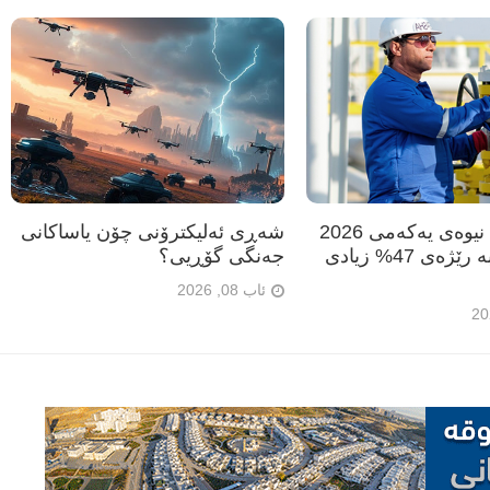
دانە گاز: لە نیوەی یەکەمی 2026
شەڕی ئەلیکترۆنی چۆن یاساکانی
قازانجمان بە رێژەی 47% زیادی
جەنگی گۆڕیی؟
ئاب 08, 2026