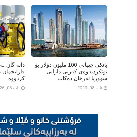
بانکی جیهانی 100 ملیۆن دۆلار بۆ
نوێکردنەوەی کەرتی دارایی
سووریا تەرخان دەکات
کردووە
ئاب 08, 2026
ئاب 08, 2026