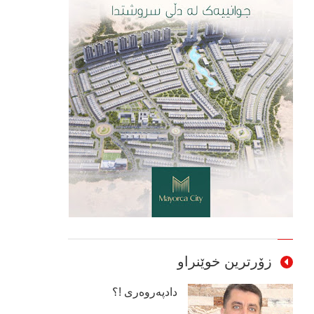
زۆرترین خوێنراو
دادپەروەری !؟