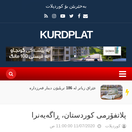
بەخێربێن بۆ کوردپلات
KURDPLAT
عێراق زیاتر لە 186 تریلیۆن دینار قەرزدارە
سەر
دێڕ
پلاتفۆرمی کوردستان، ڕاگەیەنرا
کوردپلات
11/07/2020 11:00:00 ص