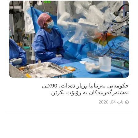
حکومەتی بەریتانیا بڕیار دەدات، 90٪ـی
نەشتەرگەرییەکان بە رۆبۆت بکرێن
ئاب 04, 2026