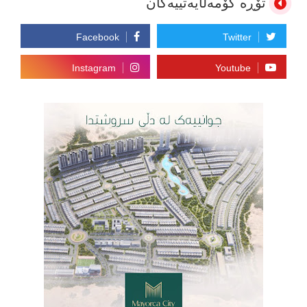
تۆڕە کۆمەڵایەتییەکان