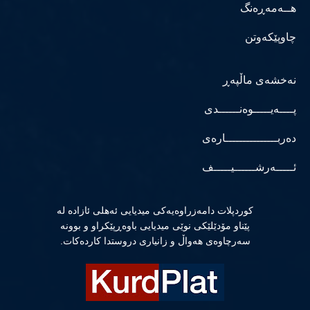
هــەمەڕەنگ
چاوپێکەوتن
نەخشەی ماڵپەڕ
پــــەیـــــوەنــــــدی
دەربـــــــــــــــارەی
ئـــــەرشــــــیـــــف
كوردپلات دامەزراوەیەكی میدیایی ئەهلی ئازادە لە
پێناو مۆدێلێكی نوێی میدیایی باوەڕپێكراو و بوونە
سەرچاوەی هەواڵ و زانیاری دروستدا كاردەكات.