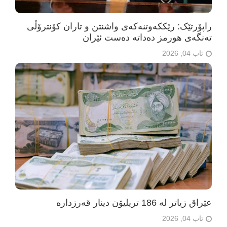
راپۆرتێک: رێککەوتنەکەی واشنتن و تاران کۆنترۆڵی
تەنگەی هورمز دەداتە دەست ئێران
ئاب 04, 2026
عێراق زیاتر لە 186 تریلیۆن دینار قەرزدارە
ئاب 04, 2026