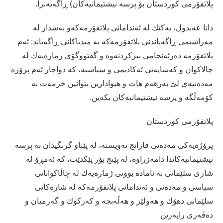
پلاتفۆرمی کوردستان بۆ پرسە نیشتیمانیەکان) ڕاگەیەنرا.
دانا عەبدول، یەکێك لە ئەندامانی پلاتفۆرمەکەو بەشدار لە
مەراسیمی ڕاگەیاندنی پلاتفۆرمەکە بە میدیاکانی ڕاگەیاند: ئەم
پلاتفۆرمە دەرئەنجامی بیرکردنەوە و گفتووگۆی ژمارەیەك لە
چالاکوان و کەسایەتی ئەکادیمی و سیاسیە، کە دواجار ئەم پرۆژە
مەدەنیەی لێ بەرهەم هات و هیوادارین بتوانین خزمەت بە
کۆمەڵگە و پرسە نیشتیمانیەکان بکەین.
پلاتفۆرمی کوردستان
پرۆژەیەکی مەدەنی قازانج نەویستە، لە پێناو گرنگیدان بە پرسە
نیشتیمانیەکاندا دامەزراوە، لە پێنج بۆر پێکدێت، کە ئەمڕۆ لە
شاری سلێمانی بە ئامادە بوونی ژمارەیەك لە چاڵاکوانانی
سیاسی و مەدەنی و ئەندامانی پلاتفۆرمەکە لە شارەکانی
سلێمانی دهۆك و هەولێر و هەڵەبجە و کەرکوك و گەرمیان و
دەڤەری راپەرین