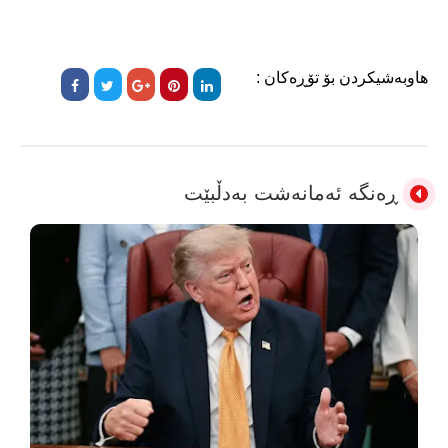
هاوبەشیکردن بۆ تۆڕەکان :
ڕەنگە ئەمانەشت بەدڵبێت