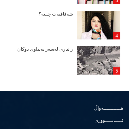
شەفافیەت چــیە؟
زانیاری لەسەر بەنداوی دوكان
هــــــــــــەواڵ
ئـــــابـــــووری