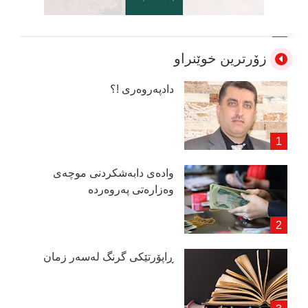
زۆرترین خوێنراو
دادپەروەری !؟
وادەی دابەشكردنی موچەی
وەزارەتی پەروەردە
ڕاپۆرتێكی گرنگ لەسەر زمان