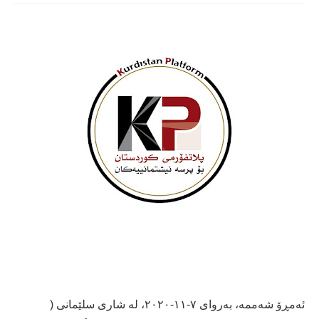
ئەمڕۆ شەممە، بەروای ٧-١١-٢٠٢٠، لە شاری سلێمانی (