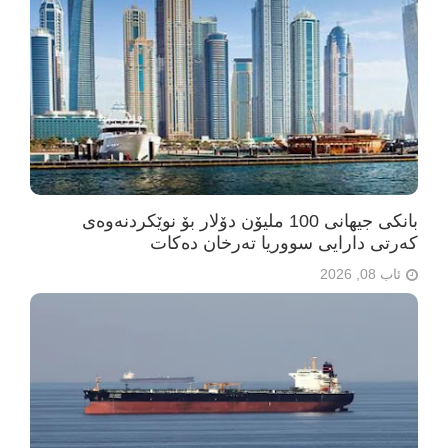
بانکی جیهانی 100 ملیۆن دۆلار بۆ نوێکردنەوەی
کەرتی دارایی سووریا تەرخان دەکات
ئاب 08, 2026