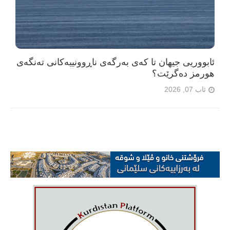
ئابووریی جیهان تا کەی بەرگەی ناڕوونییەکانی تەنگەی
هورمز دەگرێت؟
ئاب 07, 2026