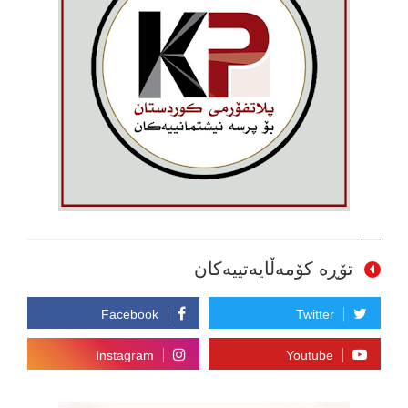
تۆڕە کۆمەڵایەتییەکان