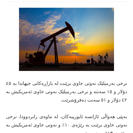
نرخی بەرمیلێک نەوتی خاوی برێنت لە بازاڕەکانی جيهاندا بە ٤٥
دۆلار و ١٥ سەنتە و نرخى بەرميلێک نەوتی خاوی ئەمريکيش بە
٤٢ دۆلار و ٥١ سەنت دەفرۆشرێت.
بەپێی هەواڵی ئاژانسە ئابورييەکان، لە ماوەی رابردوودا، نرخی
نەوتی خاوی برێنت بە رێژەی ١٠٪ و نەوتی خاوی ئەمريکيش بە