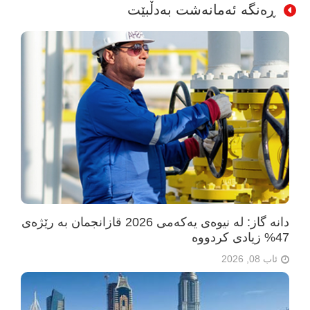
ڕەنگە ئەمانەشت بەدڵبێت
دانە گاز: لە نیوەی یەکەمی 2026 قازانجمان بە رێژەی
47% زیادی کردووە
ئاب 08, 2026