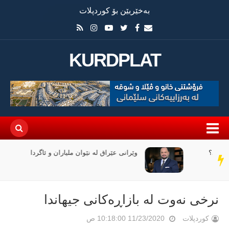
بەخێربێن بۆ کوردپلات
KURDPLAT
وێرانی عێراق لە نێوان ملیاران و ئاگردا
سەر
دێڕ
نرخی نەوت لە بازاڕەکانی جیهاندا
کوردپلات
11/23/2020 10:18:00 ص