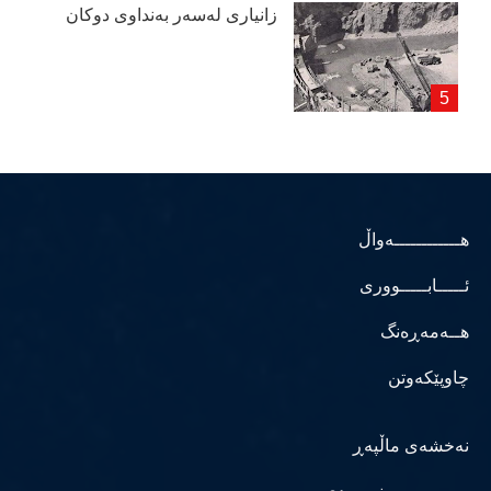
زانیاری لەسەر بەنداوی دوكان
هــــــــــــەواڵ
ئـــــابـــــووری
هــەمەڕەنگ
چاوپێکەوتن
نەخشەی ماڵپەڕ