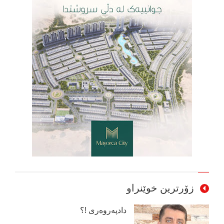
زۆرترین خوێنراو
دادپەروەری !؟