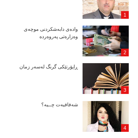
وادەی دابەشكردنی موچەی
وەزارەتی پەروەردە
ڕاپۆرتێكی گرنگ لەسەر زمان
شەفافیەت چــیە؟