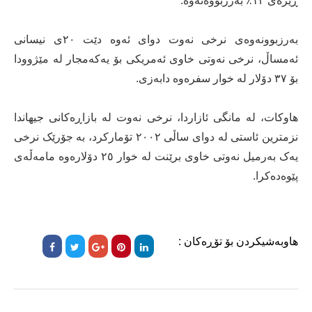
ڕێژەی ١٣٪ بەرزبووەتەوە.
بەرزبوونەوەی نرخی نەوت دوای ئەوە دێت ٢٠ی نيسانی
ئەمساڵ، نرخی نەوتی خاوی ئەمريکی بۆ يەکەمجار لە مێژوودا
بۆ ٣٧ دۆلار لە خوار سفرەوە دابەزی.
هاوکات، لە مانگی ئازاردا، نرخی نەوت لە بازاڕەکانی جیهاندا
نزمترين ئاستی لە دوای ساڵی ٢٠٠٢ تۆمارکرد، بە جۆرێک نرخی
یەک بەرمیل نەوتی خاوی برێنت لە خوار ٢٥ دۆلارەوە مامەڵەی
پێوەدەکرا.
هاوبەشیکردن بۆ تۆڕەکان :