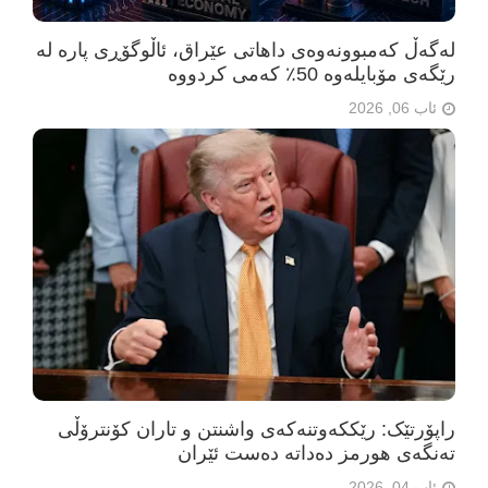
لەگەڵ کەمبوونەوەی داهاتی عێراق، ئاڵوگۆڕی پارە لە
رێگەی مۆبایلەوە 50٪ کەمی کردووە
ئاب 06, 2026
راپۆرتێک: رێککەوتنەکەی واشنتن و تاران کۆنترۆڵی
تەنگەی هورمز دەداتە دەست ئێران
ئاب 04, 2026