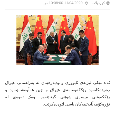
کوردپلات
11/04/2020 10:08:00 ص
ئەندامێکی لیژنەی ئابووری و وەبەرهێنان لە پەرلەمانی عێراق
رەتیدەکاتەوە رێککەوتنامەی عێراق و چین هەڵوەشابێتەوە و
رێککەوتنی میسری شوێنی گرتبێتەوە، وەک ئەوەی لە
تۆڕەکۆمەڵایەتییەکان باسی لێوەدەکرێت.