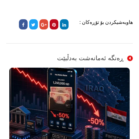
هاوبەشیکردن بۆ تۆڕەکان :
ڕەنگە ئەمانەشت بەدڵبێت