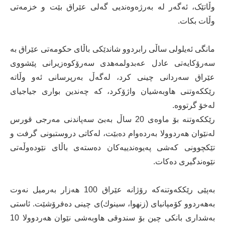
وڵاتێک، ئەگەر لە بەرژەوەندیی گەلی عێراق بێت و خزمەتی
وڵات بکات.
مانگی ئەیلولی ساڵی رابردوو شاندێکی باڵای حکومەتی عێراق بە
سەرۆکایەتی عادل عەبدولمەهدی سەرۆکوەزیرانی پێشووی
عێراق سەردانی چینی کرد، لەگەڵ بەرپرسانی ئەو وڵاتە
رێککەوتنی هاوبەشیان واژۆکرد، کە چەندین بواری جیاجیای
لەخۆ گرتووە.
رێكکه‌وتنه‌ بۆ ماوه‌ی 20 ساڵ به‌بێ سه‌پاندنی مه‌رجی قورس
له‌نێوان هه‌ردوولا به‌رده‌وام ده‌بێت، له‌كاتی دروستبونی گرفت و
تێكچوونی كه‌شی په‌یوه‌ندییه‌كان دەسته‌ی باڵای نێوده‌وڵه‌تی
نێوه‌ندگیری ده‌كات.
بەپێی رێککەوتنەکە رۆژانه‌ عێراق 100 هه‌زار به‌رمیل نه‌وت
به‌هه‌ردوو كۆمپانیای (زنهوا، سینوك)ی چینی ده‌فرۆشێت. ئاستی
به‌شداری بانكی چین بۆ سندوقی هاوبه‌شی نێوان هه‌ردوولا 10