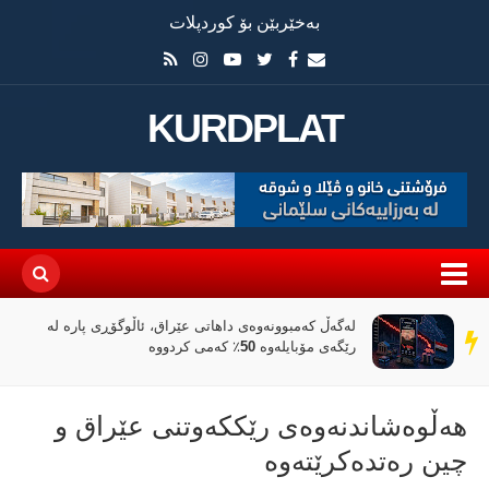
بەخێربێن بۆ کوردپلات
KURDPLAT
لەگەڵ کەمبوونەوەی داهاتی عێراق، ئاڵوگۆڕی پارە لە
سەر
رێگەی مۆبایلەوە 50٪ کەمی کردووە
دێڕ
هەڵوەشاندنەوەی رێککەوتنی عێراق و
چین رەتدەکرێتەوە