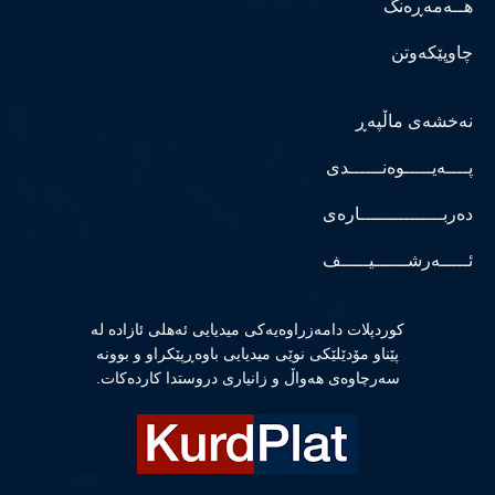
هــەمەڕەنگ
چاوپێکەوتن
نەخشەی ماڵپەڕ
پــــەیـــــوەنــــــدی
دەربـــــــــــــــارەی
ئـــــەرشــــــیـــــف
كوردپلات دامەزراوەیەكی میدیایی ئەهلی ئازادە لە
پێناو مۆدێلێكی نوێی میدیایی باوەڕپێكراو و بوونە
سەرچاوەی هەواڵ و زانیاری دروستدا كاردەكات.