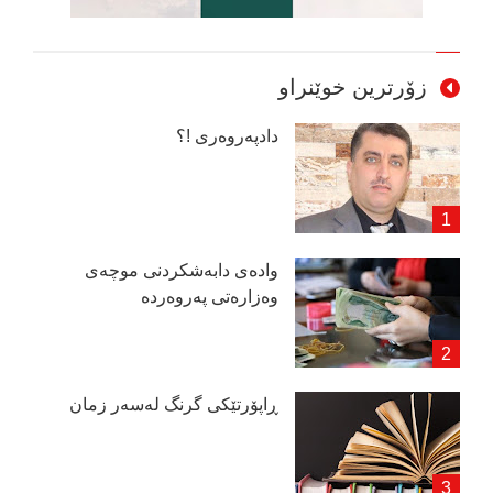
زۆرترین خوێنراو
دادپەروەری !؟
وادەی دابەشكردنی موچەی
وەزارەتی پەروەردە
ڕاپۆرتێكی گرنگ لەسەر زمان