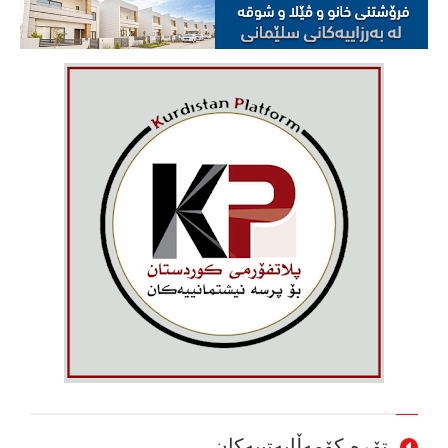
تۆڕە کۆمەڵایەتییەکان