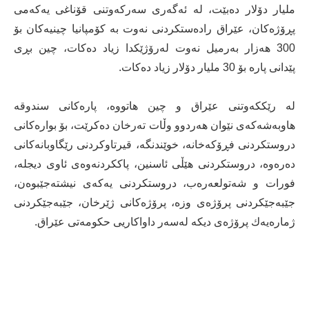
ملیار دۆلار ده‌بێت، له‌ ئەگەری سه‌ركه‌وتنی قۆناغی یه‌كه‌می
پڕۆژه‌كان، عێراق راده‌ستكردنی نه‌وت به‌ كۆمپانیا چینیه‌كان بۆ
300 هه‌زار به‌رمیل نه‌وت له‌رۆژێكدا زیاد ده‌كات، چین بڕی
پێدانی پاره‌ بۆ 30 ملیار دۆلار زیاد ده‌كات.
لە رێککەوتنی عێراق و چین هاتووە، پاره‌كانی سندوقه‌
هاوبه‌شه‌كه‌ی نێوان هه‌ردوو وڵات تەرخان دەکرێت، بۆ ‌بواره‌كانی
دروستكردنی فڕۆكه‌خانه‌، خوێندنگه‌، قیرتاوكردنی رێگاوبانه‌كانی
ده‌ره‌وه‌، دروستكردنی هێڵی ئاسنین، پاكکردنه‌وه‌ی ئاوی دیجله‌،
فورات و شه‌تولعه‌ره‌ب، دروستكردنی یه‌كەی نیشته‌جێبوەن،
جێبه‌جێكردنی پرۆژه‌ی وزه‌، پرۆژه‌كانی ژێرخان، جێبه‌جێكردنی
ژماره‌یه‌ك پرۆژه‌ی دیكه‌ له‌سه‌ر داواكاریی حكومه‌تی عێراق.