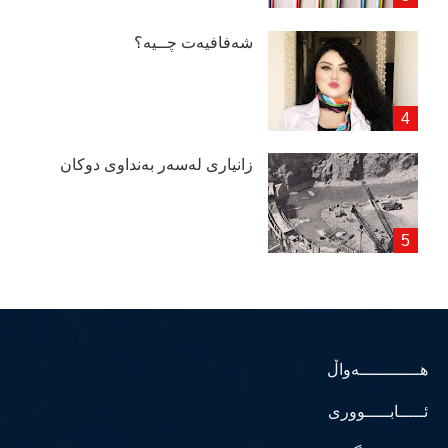
شەفافیەت چــیە؟
زانیاری لەسەر بەنداوی دوكان
هــــــــــــەواڵ
ئـــــابـــــووری