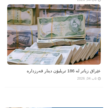
عێراق زیاتر لە 186 تریلیۆن دینار قەرزدارە
ئاب 04, 2026