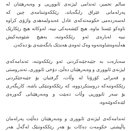
سالم تحمیر، ئەندامی لیژنەی ئابووریی و وەبەرهێنان لە
پەرلەمانی عێراق رایگەیاند، رێککەوتننامەی چین کە
لەسەردەمی حکومەتەکەی عادل عەبدولمەهدی واژۆی کراوە
تاوەکو ئێستا ماوە، هیچ کێشەیەکی نییە، لەوکاتە هیچ رێکارێک
نییە لەبارەی ئەو رێککەوتنە، بەهیچ شێوەیەکیش
هەڵنەوەشاوەتەوە وەک ئەوەی هەندێک بانگەشەی بۆ دەکەن.
سەبارەت بە جێبەجێنەکردنی ئەو رێککەوتنە، ئەندامەکەی
لیژنەی ئابووری و وەبەرهێنان دەڵێ، دۆخی ئابووری، تەندروستی
و قەیرانی کۆرۆنا لە وڵات، گرفتیان بۆ جێبەجێکردنی
رێککەوتنەکە دروستکردووە، کە رێککەوتنێکی باشە، کاریگەری
بۆ سەر ئابووریی وڵات دەبێت و وەبەرهێنانی گەورەی
لێدەکەوێتەوە.
ئەندامەکەی لیژنەی ئابووری و وەبەرهێنان دەڵێت پەرلەمان
پاڵپشتی حکومەت دەکات بۆ هەر رێککەوتنێک لەگەڵ هەر