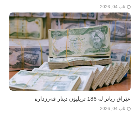
ئاب 04, 2026
عێراق زیاتر لە 186 تریلیۆن دینار قەرزدارە
ئاب 04, 2026