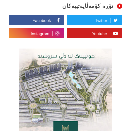
تۆڕە کۆمەڵایەتییەکان