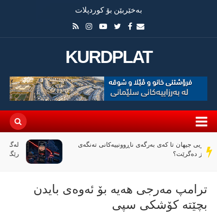
بەخێربێن بۆ کوردپلات
KURDPLAT
لەگەڵ کەمبوونەوەی داهاتی عێراق، ئاڵوگۆڕی پارە لە
سەر
رێگەی مۆبایلەوە 50٪ کەمی کردووە
دێڕ
ترامپ مەرجی هەیە بۆ ئەوەی بایدن
بچێتە کۆشکی سپی