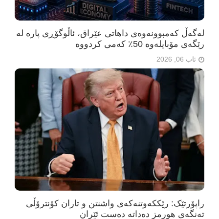
لەگەڵ کەمبوونەوەی داهاتی عێراق، ئاڵوگۆڕی پارە لە
رێگەی مۆبایلەوە 50٪ کەمی کردووە
ئاب 06, 2026
راپۆرتێک: رێککەوتنەکەی واشنتن و تاران کۆنترۆڵی
تەنگەی هورمز دەداتە دەست ئێران