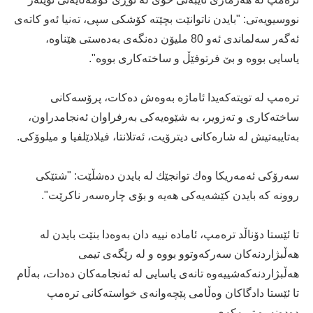
نووسیویه‌تی: "بایدن ناتوانێت بچێته‌ كۆشكی سپی، ته‌نیا ئه‌و كاته‌ی
ئه‌گه‌ر سه‌لماندی ئه‌و 80 ملیۆن ده‌نگه‌ی به‌ده‌ستی هێناوه‌،
یاسایی بووه‌ و بێ فرتوفێڵ و ساخته‌كاری بووه‌".
تره‌مپ له‌ تویته‌كه‌یدا ئاماژه‌ به‌وه‌ش ده‌كات، پرۆسه‌كانی
ساخته‌كاری و ته‌زویر، به‌ شێوه‌یه‌كی به‌رفراوان ئه‌نجامدراون‌،
به‌تایبه‌تیش له‌ شاره‌كانی دیترۆیت، ئه‌تلانتا، فیلادێلفیا و میلوۆكی.
سه‌رۆكی ئه‌مه‌ریكا وه‌ك توانجێك له‌ بایدن ده‌شڵێت: "شتێكی
روونه‌ كه‌ بایدن كێشه‌یه‌كی هه‌یه‌ و بۆی چاره‌سه‌ر ناكرێت".
تا ئێستا دۆناڵد تره‌مپ، ئاماده‌ نییه‌ دان به‌وه‌دا بنێت بایدن له‌
هه‌ڵبژاردنه‌كان سه‌ركه‌وتوو بووه‌ و له‌ رێگه‌ی تیمی
هه‌ڵبژاردنه‌كه‌شییه‌وه‌ تانه‌ی یاسایی له‌ ئه‌نجامه‌كان ده‌دات، به‌ڵام
تا ئێستا دادگاكان وه‌ڵامی پێچه‌وانه‌ی خواسته‌كانی تره‌مپ
ده‌ده‌نه‌وه‌ تیمه‌كه‌ی.