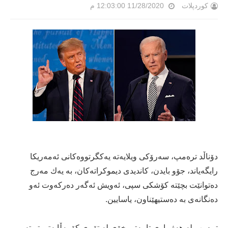
کوردپلات
11/28/2020 12:03:00 م
دۆناڵد تره‌مپ، سه‌رۆكی ویلایه‌ته‌ یه‌كگرتووه‌كانی ئه‌مه‌ریكا
رایگه‌یاند، جۆو بایدن، كاندیدی دیموكراته‌كان، به‌ یه‌ك مه‌رج
ده‌توانێت بچێته‌ كۆشكی سپی، ئه‌ویش ئه‌گه‌ر ده‌ركه‌وت ئه‌و
ده‌نگانه‌ی به‌ ده‌ستیهێناون، یاسایین.
تره‌مپ له‌ هه‌ژماری تایبه‌تی خۆی له‌ تۆڕی كۆمه‌ڵایه‌تی تویته‌ر