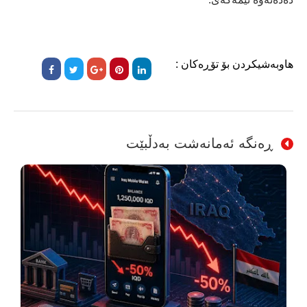
هاوبەشیکردن بۆ تۆڕەکان :
ڕەنگە ئەمانەشت بەدڵبێت