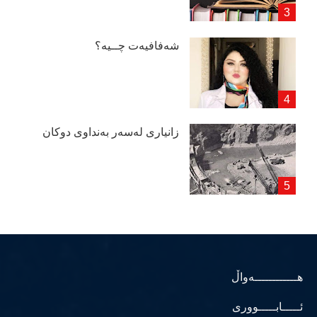
شەفافیەت چــیە؟
زانیاری لەسەر بەنداوی دوكان
هــــــــــــەواڵ
ئـــــابـــــووری