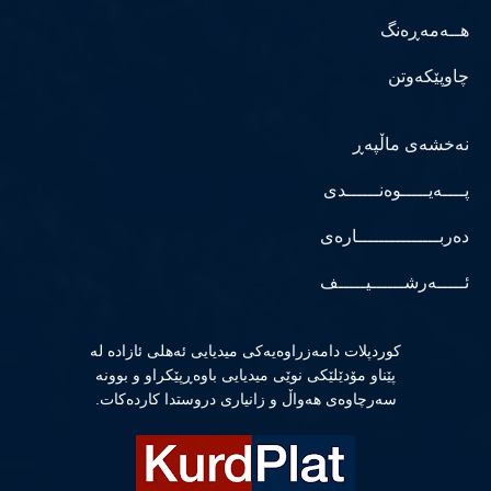
هــەمەڕەنگ
چاوپێکەوتن
نەخشەی ماڵپەڕ
پــــەیـــــوەنــــــدی
دەربـــــــــــــــارەی
ئـــــەرشــــــیـــــف
كوردپلات دامەزراوەیەكی میدیایی ئەهلی ئازادە لە
پێناو مۆدێلێكی نوێی میدیایی باوەڕپێكراو و بوونە
سەرچاوەی هەواڵ و زانیاری دروستدا كاردەكات.