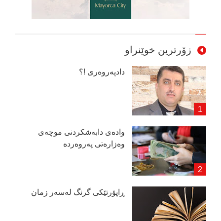
زۆرترین خوێنراو
دادپەروەری !؟
وادەی دابەشكردنی موچەی
وەزارەتی پەروەردە
ڕاپۆرتێكی گرنگ لەسەر زمان