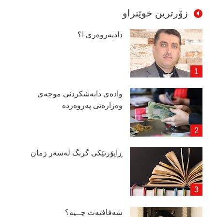
زۆرترین خوێنراو
دادپەروەری !؟
وادەی دابەشكردنی موچەی
وەزارەتی پەروەردە
ڕاپۆرتێكی گرنگ لەسەر زمان
شەفافیەت چــیە؟