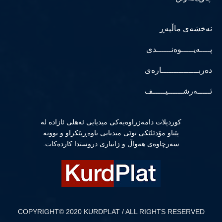
نەخشەی ماڵپەڕ
پــــەیـــــوەنــــــدی
دەربـــــــــــــــارەی
ئـــــەرشــــــیـــــف
كوردپلات دامەزراوەیەكی میدیایی ئەهلی ئازادە لە
پێناو مۆدێلێكی نوێی میدیایی باوەڕپێكراو و بوونە
سەرچاوەی هەواڵ و زانیاری دروستدا كاردەكات.
COPYRIGHT© 2020 KURDPLAT / ALL RIGHTS RESERVED