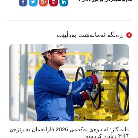
ڕەنگە ئەمانەشت بەدڵبێت
دانە گاز: لە نیوەی یەکەمی 2026 قازانجمان بە رێژەی
47% زیادی کردووە