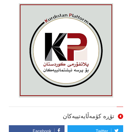
تۆڕە کۆمەڵایەتییەکان