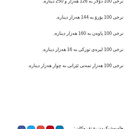
نرخی 100 دۆلار بە 126 ھەزار و 250 دیناره‌.
نرخی 100 یۆرۆ بە 144 هەزار دیناره‌.
نرخی 100 پاوەن بە 160 هەزار دیناره‌.
نرخی 100 لیرەی تورکی بە 16 ھەزار دیناره‌.
نرخی 100 ھەزار تمەنی ئێرانی بە چوار ھەزار دیناره‌.
هاوبەشیکردن بۆ تۆڕەکان :