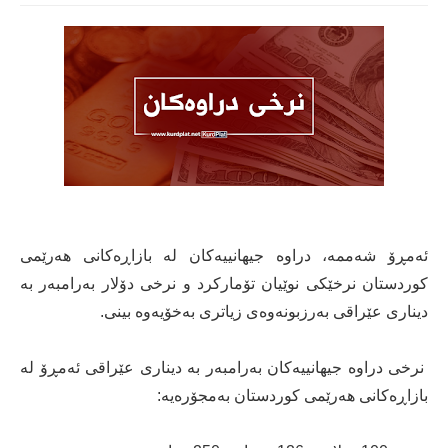
ئه‌مڕۆ شەممە، دراوە جیهانییەكان لە بازاڕەكانی هەرێمی
كوردستان نرخێکی نوێیان تۆمارکرد و نرخی دۆلار بەرامبەر بە
دیناری عێراقی بەرزبونەوەی زیاتری بەخۆیەوە بینی.
نرخی دراوە جیهانییەكان بەرامبەر بە دیناری عێراقی ئەمڕۆ لە
بازاڕەكانی هەرێمی كوردستان بەمجۆرەیە: