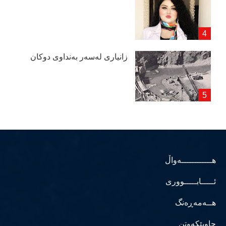
زانیاری لەسەر بەنداوی دوكان
هــــــــــــەواڵ
ئـــــابـــــووری
هــەمەڕەنگ
چاوپێکەوتن