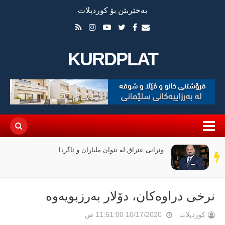
بەخێربێن بۆ کوردپلات
KURDPLAT
وێرانی عێراق لە نێوان ملیاران و ئاگردا
سەر
دێڕ
نرخی دراوەكان، دۆلار بەرزبویەوە
کوردپلات
10/17/2020 11:51:00 ص