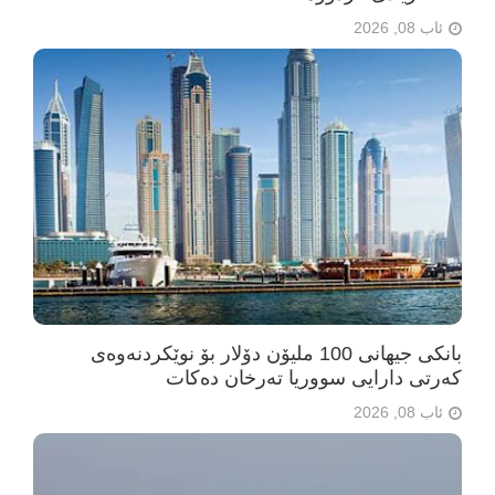
ئاب 08, 2026
بانکی جیهانی 100 ملیۆن دۆلار بۆ نوێکردنەوەی
کەرتی دارایی سووریا تەرخان دەکات
ئاب 08, 2026