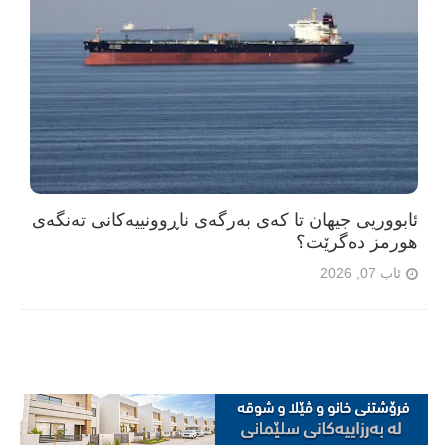
ئابووریی جیهان تا کەی بەرگەی ناڕوونییەکانی تەنگەی
هورمز دەگرێت؟
ئاب 07, 2026