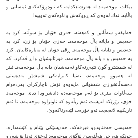
بیکات. موحەمەد لە هەرشتێکدایە، کە ناوەڕۆکەکەی ئینسانی و
باڵایە، نەك لەوەی کە ڕووکەش و ناوەکەی ئەوییە!
خەلیفەو سەڵاتین و کەهەنە، حەزی خۆیان بۆ سوڵتە، کرد بە
حەدیس و دایانە پاڵ موحەمەد. حەزی خۆیان بۆ ژن، کرد بە
حەدیس و دایانە پاڵ موحەمەد. ڕقی خۆیان لە نەیارەکانیان، کرد
بە حەدیس و دایانە پاڵ موحەمەد. قورئانیشیان وا ڕاڤەکرد، کە
لە شمشێرو گون تێپەڕنەکاو ئەمەشیان دایە پاڵ موحەمەد. ئیتر
لە هەموو موحەمەد، تەنیا کابرایەکی شمشێر بەدەستی
دەسەڵاتخوازی شەهوانی مایەوەو تۆش ناچارکرای بەردەوام
سەڵاوات بنێری بۆ ئەم موحەمەدە داتاشراوە! دەی موحەمەد
خۆی، زێڕێکە لەپشت ئەم زبڵەوە کە ناونراوە موحەمەد، تا ئەم
تاریکییە لانەبەیت ئەو خۆرەت لێدەرناکەوێ.
حەدیسی حەفتاودوو فیرقەکە، حەدیسێکی بێتام و کێشەدارە،
چونکە هەرچی هەڵئەسێ لۆگۆی موحەمەد لەخۆی ئەدا بۆ شەڕو