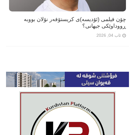
چۆن فیلمی (ئۆدیسە)ی کریستۆفەر نۆلان بووبە
ڕووداوێکی جیهانی؟
ئاب 04, 2026