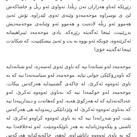
زێڕێکە لەناو هەزاران تەن زبڵدا. تەواوی ئەو زبڵ و خاشاکەش
لێ ی نوسراوە موحەمەدو وێنەی ئەوی لێدراوە. تۆش ئەبێ
هەموو ئەو زبڵە لادەیت و هەموو ئەو وێنانەی موحەمەدیش
بدڕێنیت، ئینجا ئەگەیتە زێڕەکە. یادی موحەمەد ئیبراهیمانە
ئەکرێتەوە، چونکە ئەو بووە بە بت و ئەبێ بیشکێنیت، کە شکاندت
ئینجا ئەگەیتە خۆی!
موحەمەد لەو شتانەدا نیە کە ناوی ئەوی لەسەرە، لەو شتانەدایە
کە ناوەڕۆکێکی جوانی تیایە. موحەمەد لەو سیاسەتەدا نیە کە بە
ناوی ئەوەوە ئەکرێ، لە چاکەی گشتییدایە هەرکەس بیکات.
موحەمەد لەو حوکمەدا نیە کە بەناوی ئەوەوە ئەکرێ، لەو
عەدالەتەدایە کە لە هەرکوێ هەیە. لەو کەهانەت و دیندارییەدا نیە
کە بەناوی ئەوەوە ئەکرێ، لە وێژدانێکی زیندودایە هی هەرکەس
بێت. لەو شەڕانەدا نیە کە بە ناوی ئەوەوە کراوەو ئەکرێ، لە
ئاشتی و پێکەوەژیاندایە بە هەر ناوێکەوەبێت. لەو ئەخلاقەدا نیە
کە بە ناوی ئەوەوە داتاشراوە، لەهەر چاکەیەکدایە هەرکەس