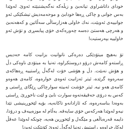
خودای داتاشراوی تیانەبێ و زبڵەکە نەگەیشتبێتە ئەوێ. لەوێدا
بەس جوانی و چاکی ڕەها خودابێ و موحەمەدیش تیشکێکی ئەو
جوانییەی ئەوبێت، نەك خاولی هەزارساڵی سەڵاتین و کەهەنەبێ
و هەرچی هەستێ دەسە چەورەکەی خۆی پیابسڕی و تۆش ئەو
خاولییە بپەرستیت!
تۆ بەهیچ میتۆدێکی دەرەکی ناتوانیت بزانیت کامە حەدیس
ڕاستەو کامەش درۆو دروستکراوە، تەنیا بە میتۆدی ناوەکی دڵ
و هۆش نەبێت. دڵ و هۆشی خۆت لەگەڵ ڕاستییە ڕەهاکەی
سەرەوە گرێدە، ئیتر ئەزانیت ئەوەی خوارەوە، کامەی هەوەو
کامەی هەو نیە. ئیتر خۆشت ئەبیتە سوارچاکی ڕێگای ڕاستی و
کەس بە درۆی حەقیقەتەوە سوارت نابێ و لێت ناخوڕێ. ڕاستی
بەوەدا بناسەرەوە، کە ئازادانەو تاکانەیە، بۆیە لێخوڕینیشی تێدا
نیەو لەوێدا هەرکەس خۆی سایەقە. بەڵام لە موزەییەف و درۆدا،
دایمە قەرەباڵغی و مێگەل و لێخوڕین هەیە، چونکە لەوێدا عەقڵ
لەکارخراوەو ڕاستیش تەنیا لەگەڵ ئەوێ کۆنێکت ئەبێ!