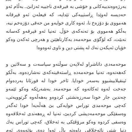
بەرژەوەندییەکانی و خۆشی بە فیرقەی ناجییە ئەزانێ.. بەڵام ئەو
حەدیسە لەوێدا ڕاستییەکی تێدایە، کە فیعلەن ئەو فیرقانە
هەمووی بۆ دۆزەخ نا، ئەوە کاری خوایەو من حەقی دۆزەخم نیە،
بەڵکو هەمووی بۆ تەنەکەی خۆڵ. تەنیا ئەو فیرقەو کەسانە
نەبێت، کە لۆگۆی موحەمەد بەکارناهێنن و هەرچی ئەکەن وەکو
خۆیان ئەیکەن نەك لە پشتی دین و ناوی ئەوەوە!
موحەمەدی داتاشراو لەلایەن سوڵتەو سیاسەت و سەلاتین و
کەهەنەوە، تەنیا موحەمەدە ڕاستەقینەکەی نەشاردەوە، بەڵکو
ئینقیلابیشبوو بەسەر خودایا. ئاخر خودا لە قورئانا بەردەوام
جەخت لەوە ئەکاتەوە کە موحەمەد بەشەرێکە وەکو ئێمەو
چەندین جار خودا سەرزەنشتی کردوەو بەهەڵەوە گرتوویەتی،
کەچی موحەمدی توراس خوایەکی بێ هەڵەیە! خودا ئەگەر
وەسفێکی موحەمەدیشی کردبێ، تەنیا لە ڕەهەندی ئەخلاقەوە
وەسفی کردوە وەکو مرۆڤێکی بە ئەخلاق، کەچی توراس یەك
دنیا شتی نائەخلاقی داوەتە پاڵ ئەو! دەی بۆئەوەی ئەم