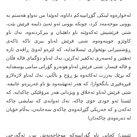
لەخوارەوە لینکی گۆڕانییەکم داناوە، لەوێدا من تەواو هەستم بە
بوونی موحەمەد کرد، چونکە بوونی ئەو ئەبێ دایمە فرێش بێت،
شتی فرێشیش ئەکەوێتە ناو داهێنان و بیرکردنەوە، نەك ناو
کاوێژو جوینەوەوە. شتی فرێش لەناو بیری تاکە تاکەی
ڕۆشنبیرانی نوێخوازی ئیسلامدایە، کە لێرەو لەوێ ڕاڤەی تازە
ئەهێنن و لەسەری تەکفیر ئەکرێن، نەك لەناو دۆگمای قالە فڵان
و قالە فیسار. شتی فرێش لەناو هونەرو گۆرانی سامی یوسفدایە
کە بڕێك بەرزت ئەکاتەوە بۆ ڕۆح و باڵایی، نەك لەناو لاژەلاژو
قیڕەقیڕی بانگخوازا، کە هەر ئەتهێننەوە بۆ ناو غەریزەو عاتیفە.
شتی فرێش لەناو ئەخلاق و ویژدانی هەر مرۆڤێکی چاکدایە، کە
ئێستا ئەو خودی خۆی چاکە، نەك ئەوانەی کە نمایشی چاکە
ئەکەن و کە خەریکی گێڕانەوەی چاکەی سەحابەن، بەڵام خۆیان
لە دەرەوەی چاکەدان!
تێبینی/ کچانی ناو گۆرانییەکە موحاجەبەش نین، ئەگەرچی