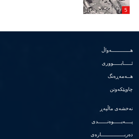
هــــــــــــەواڵ
ئـــــابـــــووری
هــەمەڕەنگ
چاوپێکەوتن
نەخشەی ماڵپەڕ
پــــەیـــــوەنــــــدی
دەربـــــــــــــــارەی