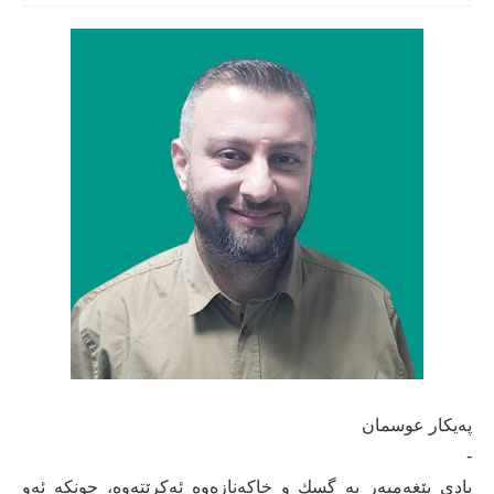
پەیكار عوسمان
-
یادی پێغەمبەر بە گسك و خاکەنازەوە ئەکرێتەوە، چونکە ئەو