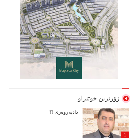
زۆرترین خوێنراو
دادپەروەری !؟