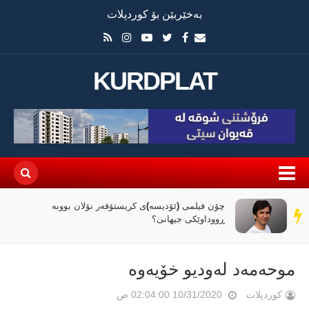
بەخێربێن بۆ کوردپلات
KURDPLAT
چۆن فیلمی (ئۆدیسە)ی کریستۆفەر نۆلان بووبە
سەر
ڕووداوێکی جیهانی؟
دێڕ
موحەمەد لەودیو خۆیەوە
کوردپلات
10/31/2020 02:04:00 ص