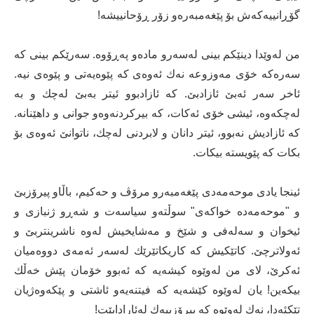
گۆڕانییەکەش بۆ پێغەمبەرەو زۆر ڕۆحانییشە!
من لەوێدا دینێکم بینی لەسەرو مادەو پەڕۆوە. سەرێكم بینی کە
سەرەکە خۆی مەوزوعە نەك ئەوەی کە پێوەیەتی و پێوەی نیە.
ئاخر سەر ئەبێ ئازادبێ. کە ئازادبوو ئیتر بەبێ لەچك و بە
لەچکەوە، ئیشی خۆی ئەکات، کە بیرکردنەوەو جوانی و داهێنانە.
کە ئازادیش نەبوو، ئیتر دانان و لابردنی لەچك، ناتوانێ ئەوەی بۆ
بکات کە پێویستە بیکات.
ئینجا یادی موحەمەدی پێغەمبەرو مرۆڤ و حەکیم، باڵاو پیرۆزبێ
و "موحەمەدە خواکەی" سوڵتەو سیاسەت و شەڕو ژنبازی و
ئیخوان و سەلەفی و شێخ و مەشایخیش لەوە ناشرینتربێ و
ئەولاترچێ. کاتێکیش کە کاریکاتێرێك لەسەر ئەمەی دووەمیان
ئەکرێ، لای من لەوێوە کیشەیە کە ئەبوو خۆمان پێش خەڵك
بیکەین! یان لەوێوە کێشەیە کە فیتنەیەو ئاشتی و پێکەوەژیان
تێکئەدا، نەك لەوێوە کە پیرۆزییەك لەئارادابێت!