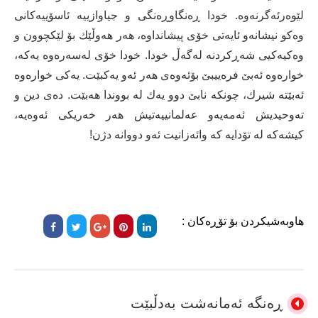
لێوەرئەگرنەوە. خودا ڕەنگاوڕەنگی و جیاوازییە ئاسۆییەکانی
وەکو نیشانەو ئایەتی خۆی پیشانداوە، هەر هەوڵێك بۆ لێکچوون و
وەکیەکیی شەڕکردنە لەگەڵ خودا. خودا خۆی لەسەرەوە یەکە،
خوارەوە ئەبێ فرەییبێ بۆئەوەی هەر ئەو یەکبێت. یەكی خوارەوە
ئەبێتە شیرك، چونکە نابێ دوو یەك لە بووندا هەبێت. دەی دین و
تەوحیدیش ئەمەیەو عەلمانییەتیش هەر خەریکی ئەوەیە،
کیشەکە لە تۆدایە کە وائەزانیت ئەو دووانە دژن!
هاوبەشیکردن بۆ تۆڕەکان :
ڕەنگە ئەمانەشت بەدڵبێت