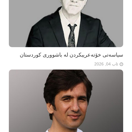
سیاسەتی خۆتەعریبکردن لە باشووری کوردستان
ئاب 04, 2026