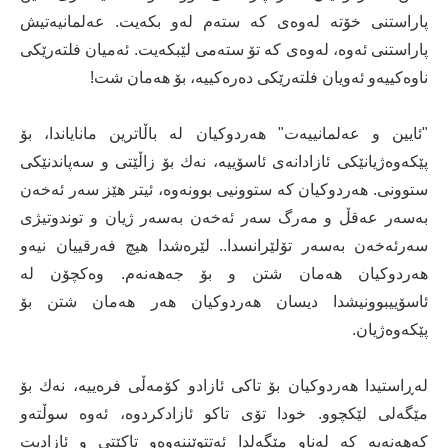
پاراستنی خۆتە لەوەی کە ستەم لەو بکەیت. عەلمانیەتیش
پاراستنی ئەوە، لەوەی کە تۆ ستەمی لێبکەیت. ئەمیان فلتەرێکی
ناوەکییەو ئەویان فلتەرێکی دەرەکییە، بۆ هەمان شت!
"ئایین و عەلمانییەت" هەردوکیان لە باڵاترین مانایاندا، بۆ
پێکەوەژیانێکی ئازادانەی ئاسۆییە، نەك بۆ زاڵێتی و سەپاندنێکی
ستوونی. هەردوکیان کە ستوونیی بوونەوە، ئیتر هێز سەر ئەخەن
بەسەر عەقڵ و مەرگ سەر ئەخەن بەسەر ژیان و توندوتیژی
سەرئەخەن بەسەر تۆلێرانسدا.. لێرەشدا هیچ فەرقییان نیەو
هەردوکیان هەمان شتن و بۆ جەهەنەم. وەکچۆن لە
ئاسۆییبوونیشدا دیسان هەردوکیان هەر هەمان شتن بۆ
پێکەوەژیان.
لەڕاستیدا هەردوکیان بۆ تاکی ئازادو کۆمەڵی فرەییە، نەك بۆ
مێگەلی لێکچوو. خودا تۆی تاکو ئازادکردوە، ئەوە سوڵتەو
کەهەنەیە کە لەناو مێگەلدا ئەتتوێننەوەو تاکێتی و ئازادیت