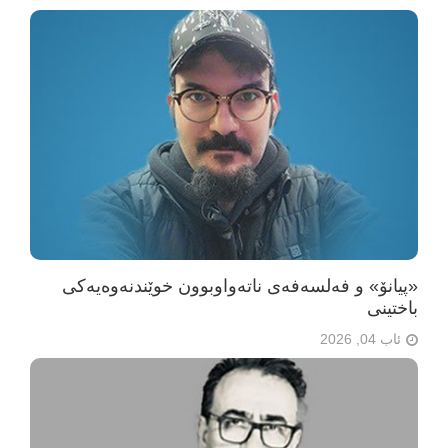
«پیانۆ» و فەلسەفەی ناتەواوبوون خوێندنەوەیەکی
باختینی
ئاب 04, 2026