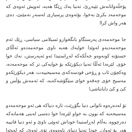
پۆخڵەواتانەش تێپەڕێ، تەنیا یەك ڕێگا هەیە، ئەویش ئەوەی کە
موحەمەد بکرێ بەخوا، بۆئەوەی پرسیاری لەسەر نەمێنێ، دەی
هەر واش کرا!
جا موحەمەدی پەرستگاو بانگخوازو ئسیلامی سیاسی، ڕێك ئەم
موحەمەدیەو لەوێدا خوایەك هەیە ناوی موحەمەدەو ئەڵڵای
خستۆتە کونەوەو خەڵکەکە لەڕاستیدا ئەو ئەپەرستن، نەك خوا
خۆی. لێرەدا ئەڵڵا تەنیا دیکۆرێکە بۆ خوایەکی تر کە موحەمەدە،
وەکچۆن ئاب و ڕۆحی قودسەکەی مەسیحییەت، هەر دیکۆرێکەو
مەسیح خۆی چەقەو خوای سێگۆشەکەیە، کە ئەمەش پۆڵس و
کێ و کێ دایانتاشی!
تۆ لەدەرەوە ناتوانی دنیا بگۆڕێت، تازە دنیاکە هی ئەو موحەمەدو
مەسیحەیە کە بوون بە خواو لێرەدا خوا دەسی لەبنی هەمانەکە
دەرچووە. بەڵام لەڕاستیدا خوداش ئەوێی ناوێ و ئەو دنیا فانییە
هەر بۆ ئەوان. خودا تەنیا دنیای ناوەوەی تۆی ئەوێ، کە لەوێدا