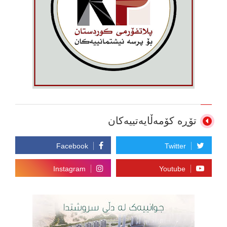
تۆڕە کۆمەڵایەتییەکان