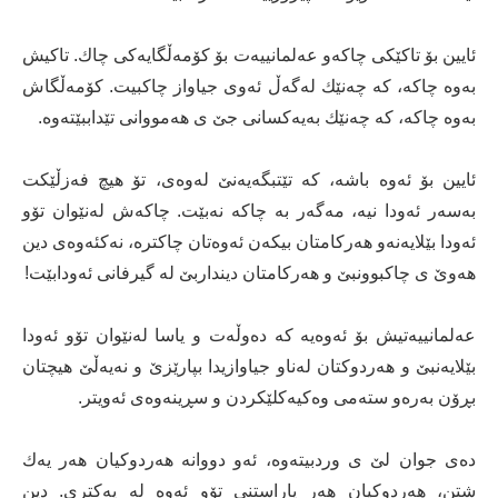
ئایین بۆ تاکێکی چاکەو عەلمانییەت بۆ کۆمەڵگایەکی چاك. تاکیش
بەوە چاکە، کە چەنێك لەگەڵ ئەوی جیاواز چاکبیت. کۆمەڵگاش
بەوە چاکە، کە چەنێك بەیەکسانی جێ ی هەمووانی تێداببێتەوە.
ئایین بۆ ئەوە باشە، کە تێتبگەیەنێ لەوەی، تۆ هیچ فەزڵێکت
بەسەر ئەودا نیە، مەگەر بە چاکە نەبێت. چاکەش لەنێوان تۆو
ئەودا بێلایەنەو هەرکامتان بیکەن ئەوەتان چاکترە، نەكئەوەی دین
هەوێ ی چاکبوونبێ و هەرکامتان دینداربێ لە گیرفانی ئەودابێت!
عەلمانییەتیش بۆ ئەوەیە کە دەوڵەت و یاسا لەنێوان تۆو ئەودا
بێلایەنبێ و هەردوکتان لەناو جیاوازیدا بپارێزێ و نەیەڵێ هیچتان
بڕۆن بەرەو ستەمی وەکیەکلێکردن و سڕینەوەی ئەویتر.
دەی جوان لێ ی وردبیتەوە، ئەو دووانە هەردوکیان هەر یەك
شتن، هەردوکیان هەر پاراستنی تۆو ئەوە لە یەکتری. دین