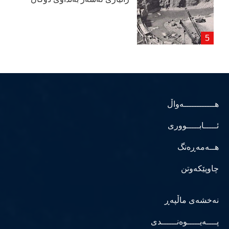
هــــــــــــەواڵ
ئـــــابـــــووری
هــەمەڕەنگ
چاوپێکەوتن
نەخشەی ماڵپەڕ
پــــەیـــــوەنــــــدی