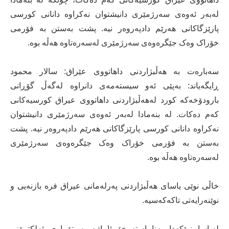
لەبەر ئەوەی سەرژمێری دانیشتوان نەکراوە دانانی کورسی
پارێزگاکانی هەرێم دادپەروەر نیە. پشت بەستن بە فۆرمی
خۆراک وەک جێگرەوەی سەرژمێری لەسەرەتاوە هەڵە بوە.
سەبارەت بە هەڵبژاردنی داهاتووی عێراق: سالار محمود
ڕایگەیاند: بەپێی ئەو سیستەمەی دانراوە لەگەڵ گۆڕانی
بارودۆخەکە کورد لەهەڵبژاردنی داهاتووی عیراق کورسیەکانی
کەم دەکات. لە بنەمادا لەبەر ئەوەی سەرژمێری دانیشتوان
نەکراوە دانانی کورسی پارێزگاکانی هەرێم دادپەروەر نیە. پشت
بەستن بە فۆرمی خۆراک وەک جێگرەوەی سەرژمێری
لەسەرەتاوە هەڵە بوە.
خاڵی نوێی یاسای هەڵبژاردنی پەرلەمانی عیراق فرە بازنەیی و
نوێنەرایەتی تاکەکەسیە.
لەیاسا نوێکەدا بەناڕاستەوخۆ ئاماژە بە تۆماری ئەلکترۆنی