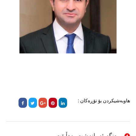
هاوبەشیکردن بۆ تۆڕەکان :
ڕەنگە ئەمانەشت بەدڵبێت