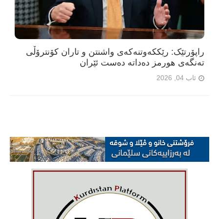
راپۆرتێک: رێککەوتنەکەی واشنتن و تاران کۆنترۆڵی
تەنگەی هورمز دەداتە دەست ئێران
ئاب 04, 2026