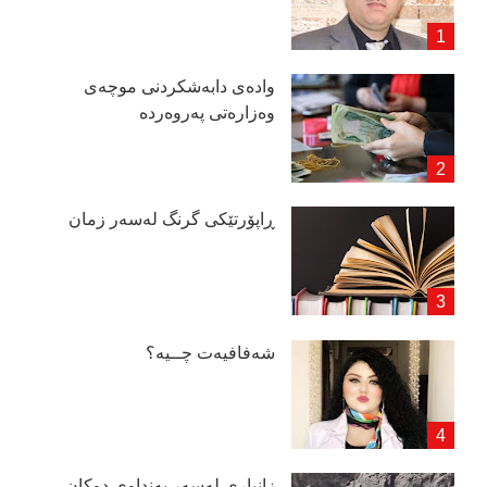
وادەی دابەشكردنی موچەی
وەزارەتی پەروەردە
ڕاپۆرتێكی گرنگ لەسەر زمان
شەفافیەت چــیە؟
زانیاری لەسەر بەنداوی دوكان