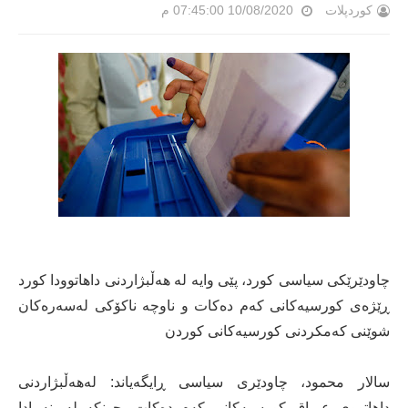
کوردپلات
10/08/2020 07:45:00 م
چاودێرێكی سیاسی كورد، پێی وایە لە هەڵبژاردنی داهاتوودا كورد
ڕێژەی كورسیەكانی كەم دەكات و ناوچە ناكۆكی لەسەرەكان
شوێنی كەمكردنی كورسیەكانی كوردن
سالار محمود، چاودێری سیاسی ڕایگەیاند: لەهەڵبژاردنی
داهاتووی عیراق کورسیەکانی کەم دەکات، چونكە لە بنەمادا