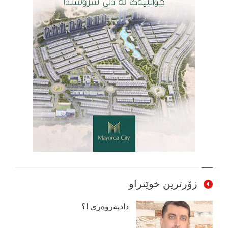
زۆرترین خوێنراو
دادپەروەری !؟