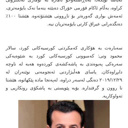
کراوە، بەڵام ئاکام فۆرمی خۆراک دەبێتە بنەما نەک بایۆمەتری،
ئەمەش بواری گەورەتر بۆ ناڕوونی هێشتۆتەوە. هێشتا ۱٠٠٪
دەنگدەرانی عیراق کارتی بایۆمەتریان نیە.
سەبارەت بە هۆكاری كەمكردنی كورسیەكانی كورد، سالار
محمود وتی: کەمبوونی کورسیەکانی کورد بە شێوەیەکی
سەرەکی پەیوەندی بە پاشەکشەی کوردەوە هەیە لە ناوچە
دابڕاوەکان. یاسای هەڵبژاردنی ئەنجومەنی نوێنەران لە
۲٠۱۹/۱۲/۲۹ دەنگی لەسەر دراوە، لەپەنجا مادە پێکهاتوە، هێشتا
نا روون و گرفتدارە. بۆیە پێویستی بە پاشکۆی رونکاریی و
تەواوکاریە.