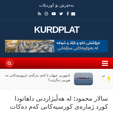
بەخێربێن بۆ کوردپلات
KURDPLAT
ئابووریی جیهان تا کەی بەرگەی ناڕوونییەکانی تەنگەی
سەر
هورمز دەگرێت؟
دێڕ
سالار محمود: لە هەڵبژاردنی داهاتودا
كورد ژمارەی كورسیەكانی كەم دەكات