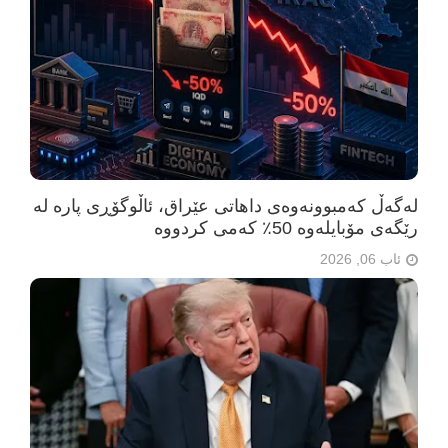
لەگەڵ کەمبوونەوەی داهاتی عێراق، ئاڵوگۆڕی پارە لە
رێگەی مۆبایلەوە 50٪ کەمی کردووە
ئاب 06, 2026