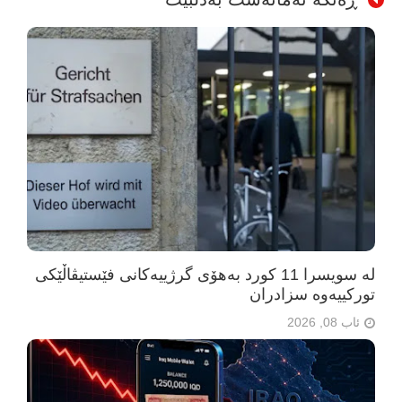
لە سویسرا 11 کورد بەهۆی گرژییەکانی فێستیڤاڵێکی
تورکییەوە سزادران
ئاب 08, 2026