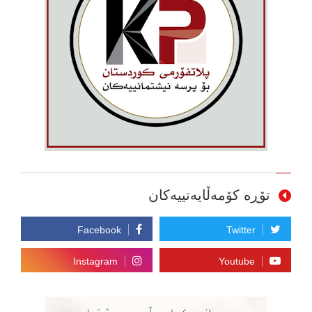
تۆڕە کۆمەڵایەتییەکان