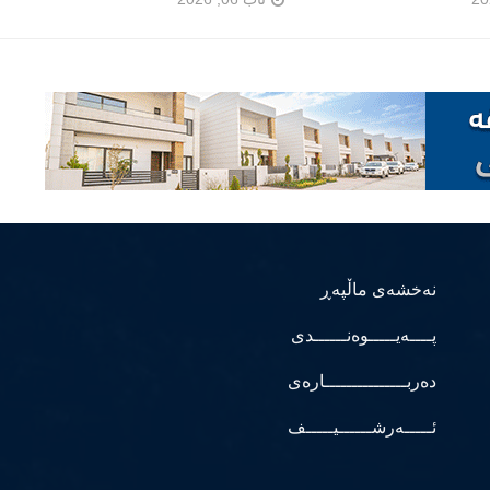
نەخشەی ماڵپەڕ
پــــەیـــــوەنــــــدی
دەربـــــــــــــــارەی
ئـــــەرشــــــیـــــف