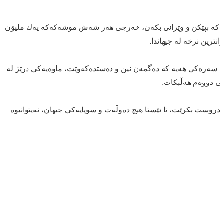
رى 48 كیلۆمه‌تره‌وه‌ ئامانجه‌كه‌ بپێكن و وێرانى بكه‌ن، خه‌رجى هه‌ر شه‌ش موشه‌كه‌كه‌ یه‌ك ملیۆن
ترین نرخه‌ له‌ جیهاندا.
‌ره‌كى هه‌یه‌ كه‌ ده‌گمه‌ن نین و ده‌ستده‌كه‌وێت، ماوه‌یه‌كى درێژ له‌
 دووه‌م هه‌ڵبكات.
رێسى ئه‌مریكا بڕیاریدا كه‌ 157 دانه‌ى لێدروست بكرێت، تا ئێستا هیچ ده‌وڵه‌ت و سوپایه‌كى جیهان، نه‌یتوانیوه‌