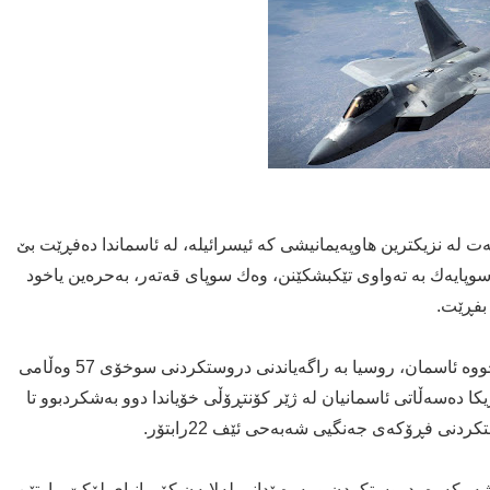
نه‌ت له‌ نزیكترین هاوپه‌یمانیشى كه‌ ئیسرائیله‌، له‌ ئاسماندا ده‌فڕێت بێ
 سوپایه‌ك به‌ ته‌واوى تێكبشكێنن، وه‌ك سوپاى قه‌ته‌ر، به‌حره‌ین یاخود
دواى ئه‌وه‌ى فڕۆكه‌ى ئێف 35ى تێكشكێنه‌رى ئه‌مریكى چووه‌ ئاسمان، روسیا به‌ راگه‌یاندنى دروستكردنى سوخۆى 57 وه‌ڵامى
ریكا ده‌سه‌ڵاتى ئاسمانیان له‌ ژێر كۆنتڕۆڵى خۆیاندا دوو به‌شكردبوو تا
ردنى فڕۆكه‌ى جه‌نگیى شه‌به‌حى ئێف 22رابتۆر.
ه‌ڕكه‌ره‌، دروستكردن و په‌ره‌پێدانى له‌لایه‌ن كۆمپانیاى لۆكێ مارتێن-