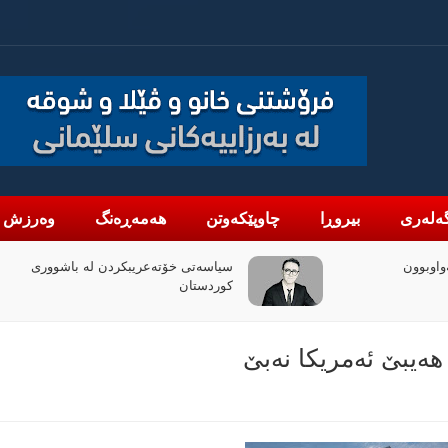
ەلەری
بیروڕا
چاوپێکەوتن
هەمەڕەنگ
وەرزش
واوبوون
سیاسەتی خۆتەعریبکردن لە باشووری
کوردستان
هەیبێ ئەمریكا نەبێ