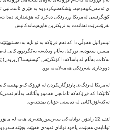
ى ئه‌مه‌ریكییەوەیە، پێشكه‌شیكردووه‌ به‌ هێزى ئاسمانیى ئه‌
كۆنگرێسى ئه‌مریكا بڕیارێكى ده‌كرد كه‌ هۆشدارى ده‌دات، به‌
بفرۆشرێت ته‌نانه‌ت به‌ نزیكترین هاوپه‌یمانه‌كانیش.
ئیسرائیل هه‌وڵى دا كه‌ ئه‌م فڕۆكه‌ به‌ توانایه‌ به‌ده‌ستبهێنێ
میسر، سعودیه‌، توركیا، به‌ڵام ویلایه‌ته‌ یه‌كگرتووه‌كانى ئ
نه‌كات. به‌ڵام له‌ یاساكه‌دا كۆنگرێس "ئیستیسنا"(ریزپه‌ڕ) ێک
دووچارى شه‌ڕێكى هه‌مه‌لایه‌نه‌ بوو.
ئه‌مریكا له‌رێگه‌ى پارێزگاریكردن له‌ فڕۆكه‌كه‌و نهێنییه‌كانیه‌و
كاتێكدا كه‌ فڕۆكه‌كه‌ ئامانجى هه‌موو وڵاتانه‌، به‌ڵام ئه‌مریك
ته‌كنه‌لۆژیاكانی له‌ ده‌ستى خۆیان بمێنێته‌وه‌.
ئێف 22 رابتۆر، توانایه‌كى سه‌رسوڕهێنه‌رى هه‌یه‌ له‌ مان
توانایه‌ى هه‌بێت، یاخود تواناى ئه‌وه‌ى هه‌بێت بچێته‌ سه‌رووی