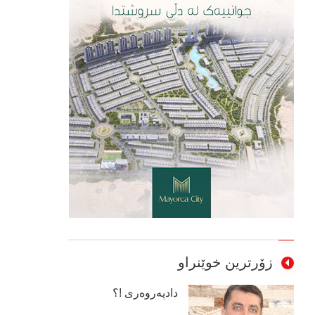
زۆرترین خوێنراو
دادپەروەری !؟