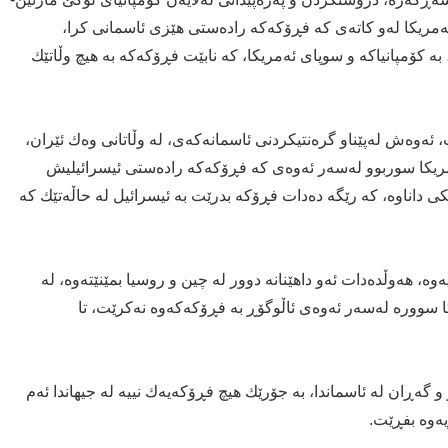
مریكا له‌و كاته‌ی‌ كه‌ فڕۆكه‌كه‌ راده‌ستى هێزى ئاسمانى كرا،
 كۆمپانیاكه‌ و سوپاى ئه‌مریكا، كه‌ نابێت فڕۆكه‌كه‌ به‌ هیچ وڵاتێك
ت، ئه‌وه‌ش له‌پێناو گره‌نتیكردنى ئاسمانه‌كه‌ى، له‌ وڵاتانى وه‌ك ئێران،
ه‌مریكا سوربوو له‌سه‌ر ئه‌وه‌ى كه‌ فڕۆكه‌كه‌ راده‌ستى ئیسرائیلیش
ى داناوه‌، كه‌ رێگه‌ ده‌دات فڕۆكه‌ بدرێت به‌ ئیسرائیل له‌ حاڵه‌تێك كه‌
ه‌‌، هه‌وڵده‌دات ئه‌و داهێنانه‌ دوور له‌ چین و روسیا بمێنێته‌وه‌، له‌
ا سووره‌ له‌سه‌ر ئه‌وه‌ى ئاڵوگۆڕ به‌ فڕۆكه‌كه‌وه‌ نه‌كرێت، تا
ۆڕ و گه‌ڕان له‌ ئاسماندا، به‌ جۆرێك هیچ فڕۆكه‌یه‌ك نییه‌ له‌ جیهاندا ئه‌م
ه‌وه‌ بفڕێت.