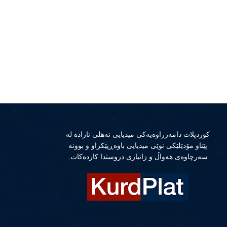
كوردپلات دامەزراوەیەكی میدیایی ئەهلی ئازادە لە
پێناو مۆدێلێكی نوێی میدیایی باوەڕپێكراو و بوونە
سەرچاوەی هەواڵ و زانیاری دروستدا كاردەكات.