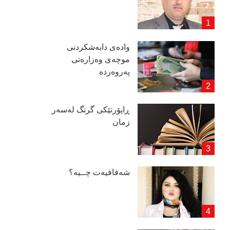
وادەی دابەشكردنی
موچەی وەزارەتی
پەروەردە
ڕاپۆرتێكی گرنگ لەسەر
زمان
شەفافیەت چــیە؟