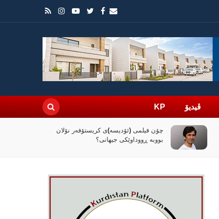
ڤیدیۆ
KP
چۆن فیلمی (ئۆدیسە)ی کریستۆفەر نۆلان
بووبە ڕووداوێکی جیهانی؟