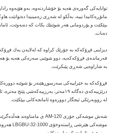
توانایه‌كى گه‌وره‌ى هه‌یه‌ بۆ خۆشاردنه‌وه‌، به‌و هۆیه‌وه‌ رادا
مانۆڕه‌كانیدا نییه‌، به‌ڵكو له‌ شه‌ڕى زه‌مینیدا ده‌توانێت ه
بپێكێت و بۆردومانى هه‌ر شوێنێك بكات كه‌ ده‌یه‌وێت، ئامانجه
دەبات.
دیزاینى فڕۆكه‌كه‌ به‌ جۆرێك كراوه‌ كه‌ له‌لایه‌ن یه‌ك فڕۆك
فه‌رمانده‌ى فڕۆكه‌كه‌یه‌، دوو شوێنى سه‌ره‌كى هه‌یه‌ بۆ هه‌
به‌ شاراوه‌یى شه‌ڕى پێبكرێت.
درێژییه‌كه‌ى ده‌گاته‌ ١٩مه‌تر، به‌رزییه‌كه‌شى
له‌ رووبه‌رێكى ئیجگار دووره‌وه‌ ئامانجه‌كانى بپێكێت.
موشەکی هێر
و به‌ خوێن ئامانجه‌كه‌ دیاریده‌كات.