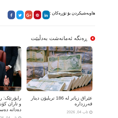
هاوبەشیکردن بۆ تۆڕەکان :
ڕەنگە ئەمانەشت بەدڵبێت
عێراق زیاتر لە 186 تریلیۆن دینار
راپۆرتێک: 
قەرزدارە
و تاران کۆن
دەداتە دەس
ئاب 04, 2026
ئاب 04, 2026