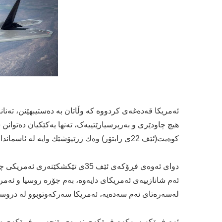
ئه‌مریكا قه‌ده‌غه‌ى كردووه‌ که‌ وڵاتان به‌ ده‌ستیبهێنن، ته‌نا
هیچ چاودێرى و به‌رپرسیارێتییەک‌، ته‌نها یه‌كێكیان ده‌توانن
كوه‌یت(ئێف 22ى رابتۆر) وه‌ك زرێپۆشێك وایە له‌ ئاسماندا بفڕێت.
ئه‌م شانازییه‌ى ئه‌مریكاى دایه‌وه‌، به‌م جۆره‌ روسیا و ئه‌م
له‌سه‌رەتاى ئه‌م سه‌ده‌یه‌، ئه‌مریكا سه‌ركه‌وتوبوو له‌ دروستك
ئه‌م فڕۆكه‌یه‌ یه‌كه‌م فڕۆكه‌ى نه‌وه‌ى پێنجه‌مى فڕۆكه‌ى ش