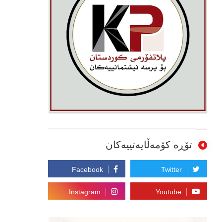
تۆڕە کۆمەڵایەتییەکان