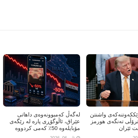
رێککەوتنەکەی واشنتن
لەگەڵ کەمبوونەوەی داهاتی
ترۆڵی تەنگەی هورمز
عێراق، ئاڵوگۆڕی پارە لە رێگەی
ت ئێران
مۆبایلەوە 50٪ کەمی کردووە
ئاب 06, 2026