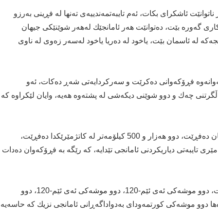
ر ناتوانێت ئاشكراى بكات، ئه‌م تایبه‌تمه‌ندییه‌ى ته‌نها له‌ فڕینى به‌رزو
اوكارى گه‌وره‌ بێت، ده‌توانێت هه‌ر ئامانجێك له‌هه‌ر شوێنێكى جیهان
‌كه‌ له‌ ئاسمان بێت، یاخود له‌ ده‌ریا یاخود له‌سه‌ر زه‌وى لە ناوی
ه‌وانه‌وە فڕۆكه‌وانى ده‌كرێت و سه‌ركردایه‌تى شه‌ڕ ده‌كات، ئه‌و
ڵگرتنى چه‌ك و دوو شوێنى دیكه‌شى له‌ پشته‌وه‌ هه‌یه‌، وایان لێكراوه‌ كه‌
فڕۆكه‌كه‌ به‌ خێراییه‌كى سه‌رسوڕهێنه‌ر بۆ شوێنه‌ دووره‌كان ده‌فڕێت، دوو هه‌زار و 500 كیلۆمه‌تر له‌ كاتژمێرێكدا ده‌فڕێت،
 پێنج مه‌تره‌، ئامێرى تایبه‌تى دیاریكردنى ئامانجى تێدایه‌، كه‌ رێگه‌ به‌ فڕۆكه‌وان ده‌دات
شه‌ش موشەکی جۆری AM-120 ی مامناوەند هه‌ڵده‌گرێت، دوو موشەکی ئەی ئێم-120، دوو موشەکی ئەی ئێم-120، دوو
شی ڕاستەوخۆی 1000-LBGBU-32 هەروەها دوو موشەکی کورتمەودای بەدواداگەڕانی ئامانجى نزیك كه‌ حاسه‌یه‌