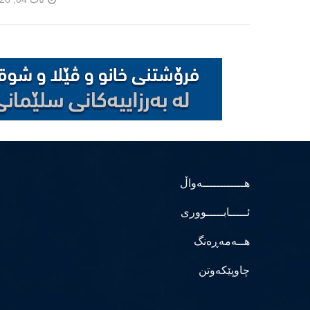
هــــــــــــەواڵ
ئـــــابـــــووری
هــەمەڕەنگ
چاوپێکەوتن