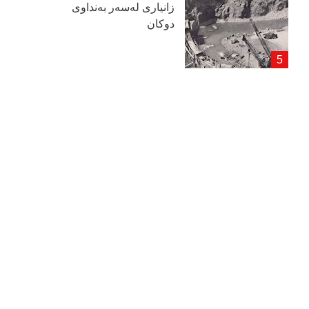
زانیاری لەسەر بەنداوی
دوكان