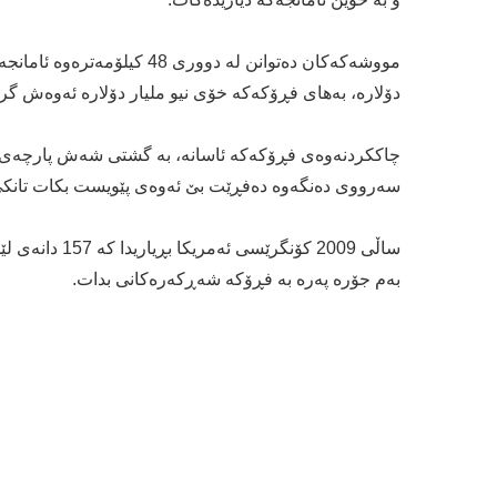
مووشه‌كه‌كان ده‌توانن له‌ دوو
دۆلاره‌، به‌هاى فڕۆكه‌كه‌ خۆى نیو ملیار دۆلاره‌ ئه‌وه‌ش گران
چاككردنه‌وه‌ى فڕۆكه‌كه‌ ئاسانه‌، به‌ گشتى شه‌ش پارچه‌ى سه
سه‌رووى ده‌نگه‌وه‌ ده‌فڕێت بێ ئه‌وه‌ى پێویست بكات تانكى
ساڵى 2009 كۆنگ
به‌م جۆره‌ پەرە به‌ فڕۆكه‌ شه‌ڕكه‌ره‌كانى بدات.