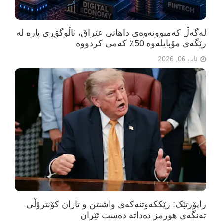
لەگەڵ کەمبوونەوەی داهاتی عێراق، ئاڵوگۆڕی پارە لە
رێگەی مۆبایلەوە 50٪ کەمی کردووە
ئاب 06, 2026
راپۆرتێک: رێککەوتنەکەی واشنتن و تاران کۆنترۆڵی
تەنگەی هورمز دەداتە دەست ئێران