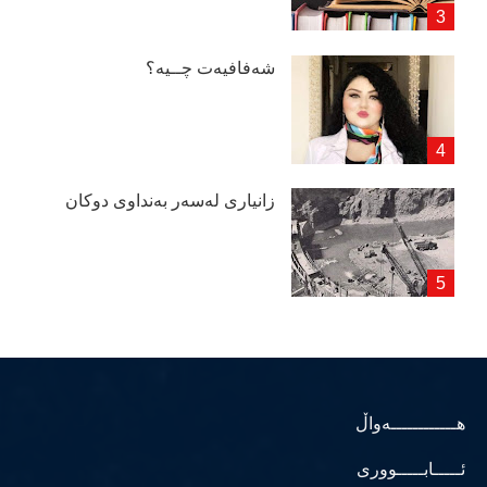
شەفافیەت چــیە؟
زانیاری لەسەر بەنداوی دوكان
هــــــــــــەواڵ
ئـــــابـــــووری