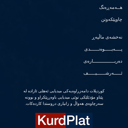
هــەمەڕەنگ
چاوپێکەوتن
نەخشەی ماڵپەڕ
پــــەیـــــوەنــــــدی
دەربـــــــــــــــارەی
ئـــــەرشــــــیـــــف
كوردپلات دامەزراوەیەكی میدیایی ئەهلی ئازادە لە
پێناو مۆدێلێكی نوێی میدیایی باوەڕپێكراو و بوونە
سەرچاوەی هەواڵ و زانیاری دروستدا كاردەكات.