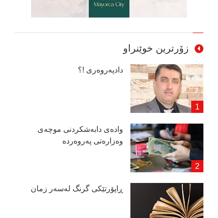
زۆرترین خوێنراو
دادپەروەری !؟
وادەی دابەشكردنی موچەی
وەزارەتی پەروەردە
ڕاپۆرتێكی گرنگ لەسەر زمان