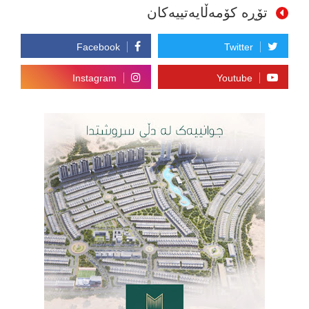
تۆڕە کۆمەڵایەتییەکان