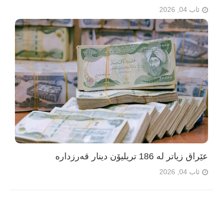
ئاب 04, 2026
عێراق زیاتر لە 186 تریلیۆن دینار قەرزدارە
ئاب 04, 2026