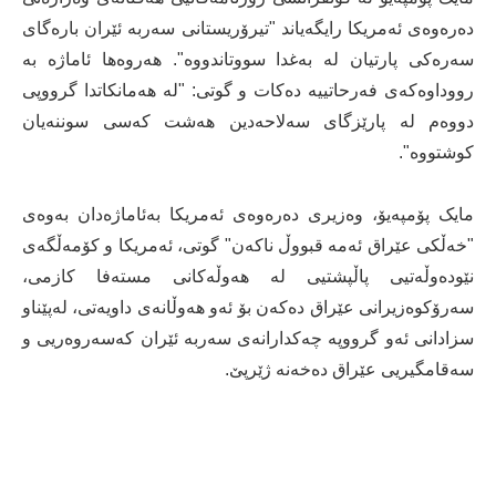
دەرەوەی ئەمریکا رایگەیاند "تیرۆریستانی سەربە ئێران بارەگای
سەرەکی پارتیان لە بەغدا سووتاندووە". هەروەها ئاماژە بە
رووداوەکەی فەرحاتییە دەکات و گوتی: "لە هەمانکاتدا گرووپی
دووەم لە پارێزگای سەلاحەدین هەشت کەسی سوننەیان
کوشتووە".
مایک پۆمپەیۆ، وەزیری دەرەوەی ئەمریکا بەئاماژەدان بەوەی
"خەڵکی عێراق ئەمە قبووڵ ناکەن" گوتی، ئەمریکا و کۆمەڵگەی
نێودەوڵەتیی پاڵپشتیی لە هەوڵەکانی مستەفا کازمی،
سەرۆکوەزیرانی عێراق دەکەن بۆ ئەو هەوڵانەی داویەتی، لەپێناو
سزادانی ئەو گرووپە چەکدارانەی سەربە ئێران کەسەروەریی و
سەقامگیریی عێراق دەخەنە ژێرپێ.