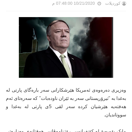
کوردپلات
10/21/2020 07:48:00 م
وەزیری دەرەوەی ئەمریکا هێرشکارانی سەر بارەگای پارتی لە
بەغدا بە "تیرۆریستانی سەر بە ئێران ناودەبات" کە سەرەتای ئەم
هەفتەیە هێرشیان کردە سەر لقی 5ی پارتی لە بەغدا و
سووتاندیان.
مایک پۆمپەیۆ لە کۆنفرانسی رۆژنامەڤانیی هەفتانەی وەزارەتی