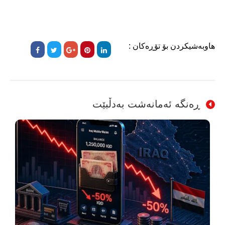
هاوبەشیکردن بۆ تۆڕەکان :
ڕەنگە ئەمانەشت بەدڵبێت