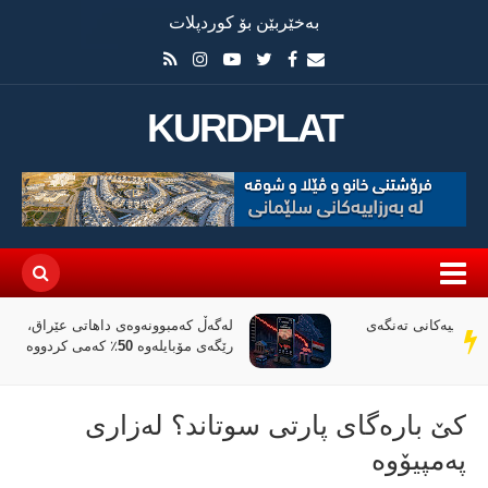
بەخێربێن بۆ کوردپلات
KURDPLAT
لەگەڵ کەمبوونەوەی داهاتی عێراق، ئاڵوگۆڕی پارە لە
سەر
رێگەی مۆبایلەوە 50٪ کەمی کردووە
دێڕ
كێ بارەگای پارتی سوتاند؟ لەزاری
پەمپیۆوە