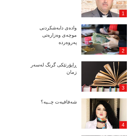
وادەی دابەشكردنی
موچەی وەزارەتی
پەروەردە
ڕاپۆرتێكی گرنگ لەسەر
زمان
شەفافیەت چــیە؟