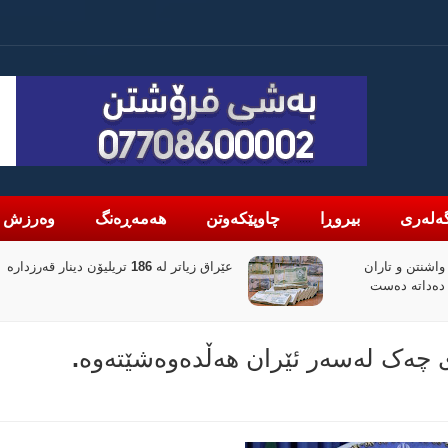
ەلەری
بیروڕا
چاوپێکەوتن
هەمەڕەنگ
وەرزش
واشنتن و تاران
عێراق زیاتر لە 186 تریلیۆن دینار قەرزدارە
 دەداتە دەست
ی چەک لەسەر ئێران هەڵدەوەشێتەوە.