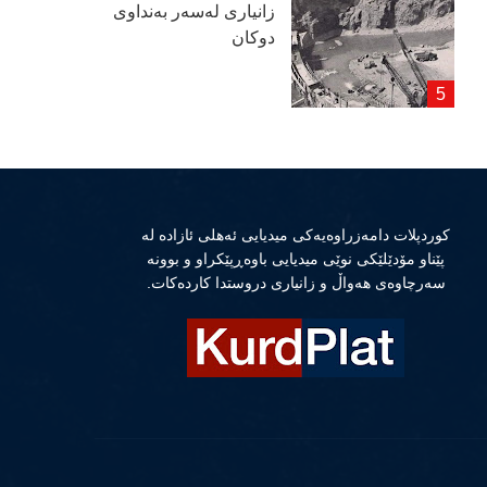
زانیاری لەسەر بەنداوی
دوكان
كوردپلات دامەزراوەیەكی میدیایی ئەهلی ئازادە لە
پێناو مۆدێلێكی نوێی میدیایی باوەڕپێكراو و بوونە
سەرچاوەی هەواڵ و زانیاری دروستدا كاردەكات.