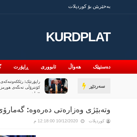
بەخێربێن بۆ کوردپلات
KURDPLAT
دەستپێک
هەواڵ
ئابووری
ڕاپۆرت
گ
یلمی (ئۆدیسە)ی کریستۆفەر نۆلان
راپۆرتێک: رێککەوتنەکەی 
سەردێڕ
 ڕووداوێکی جیهانی؟
کۆنترۆڵی تەنگەی هورمز
ئێران
وتەبێژی وەزارەتی دەرەوە: گەمارۆ
کوردپلات
10/12/2020 12:18:00 م