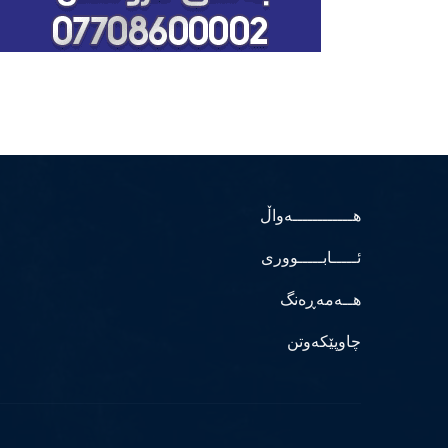
هــــــــــــەواڵ
ئـــــابـــــووری
هــەمەڕەنگ
چاوپێکەوتن