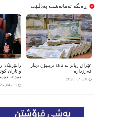
ڕەنگە ئەمانەشت بەدڵبێت
عێراق زیاتر لە 186 تریلیۆن دینار
راپۆرتێک: 
قەرزدارە
و تاران کۆن
دەداتە دەس
ئاب 04, 2026
ئاب 04, 2026