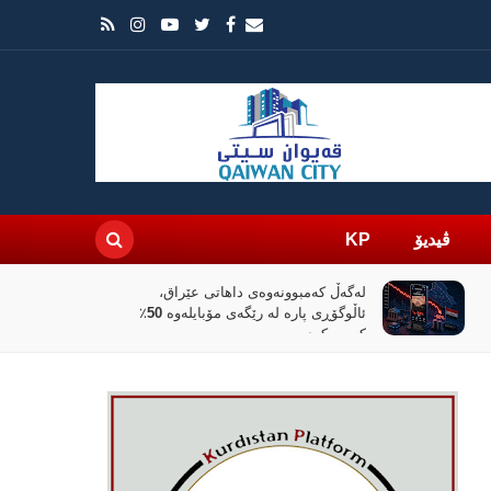
ڤیدیۆ
KP
لەگەڵ کەمبوونەوەی داهاتی عێراق،
ئاڵوگۆڕی پارە لە رێگەی مۆبایلەوە 50٪
کەمی کردووە