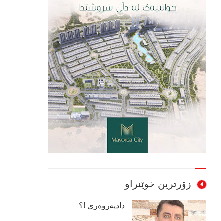
زۆرترین خوێنراو
دادپەروەری !؟