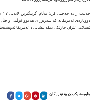
دووبارەی ئەمریکایە کە سەرەڕای هەموو قوڵمی و فێڵ و 
ئیسلامی ئێران جارێکی دیکە نیشانی دا ئەمریکا ئەوەندەش 
هاوبەشیکردن بۆ تۆڕەکان :