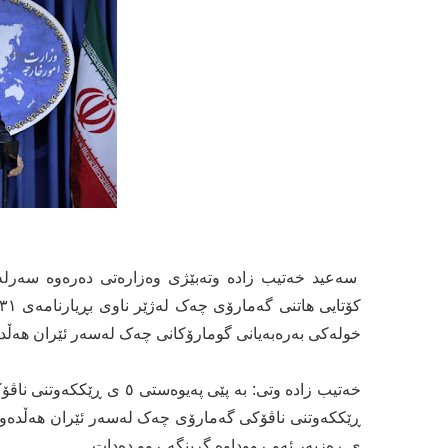
سەعید خەتیب زادە وتەبێژی وەزارەتی دەرەوە سەرلەب
خولەکی بەرەبەیانی گومارۆکانی چەک لەسەر ئێران هەڵد
ی ڕەزبەر ئەو ڕووداوە گرینگە ڕوو دەدات.