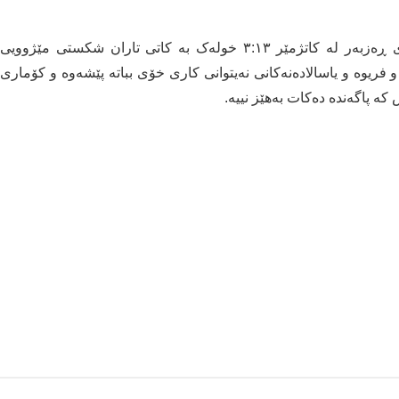
خەتیب زادە جەختی کرد: بەڵام گرینگترین لایەنی ٢٧ ی ڕەزبەر لە کاتژمێر ٣:١٣ خولەک بە کاتی تاران شکستی مێژوویی
فریوە و یاسالادەنەکانی نەیتوانی کاری خۆی بباتە پێشەوە و کۆماری
کە پاگەندە دەکات بەهێز نییە.