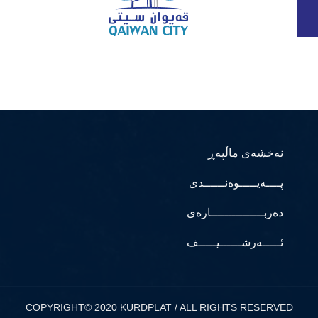
نەخشەی ماڵپەڕ
پــــەیـــــوەنــــــدی
دەربـــــــــــــــارەی
ئـــــەرشــــــیـــــف
COPYRIGHT© 2020 KURDPLAT / ALL RIGHTS RESERVED