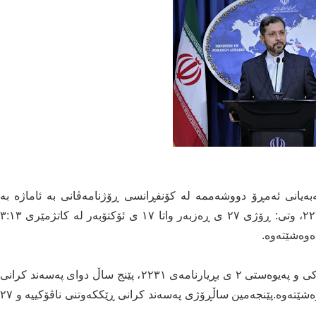
ەیانی ئەمڕۆ دووشەممە لە کۆنفڕانسی ڕۆژنامەڤانی بە ئاماژە بە
کۆتایی هاتنی گەمارۆی چەک لەژێر ناوی بڕیارنامەی ٢٢٣١، وتی: ڕۆژی ٢٧ ی ڕەزبەر واتا ١٧ ی ئۆکتۆبەر لە کاتژمێری ٣:١٣
ەوەشێتەوە.
خەتیب زادە وتی: بە پێی پەیوەستی ٥ ی ڕێککەوتنی ناڤۆکی و پەیوەستی ٢ ی بڕیارنامەی ٢٢٣١، پێنج ساڵ دوای پەسەند کرانی
ڕێککەوتنی ناڤۆکی گەمارۆی چەک لەسەر ئێران هەڵدەوەشێتەوە.پێنجەمین ساڵڕۆژی پەسەند کرانی ڕێککەوتنی ناڤۆکییە و ٢٧