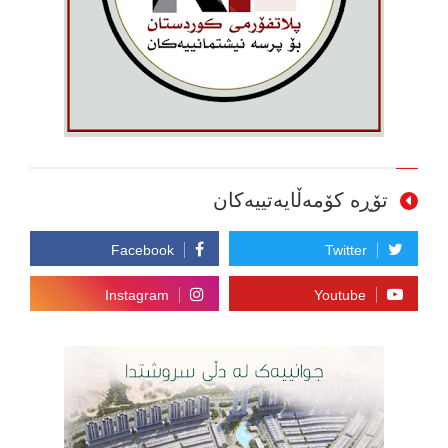
تۆڕە کۆمەڵایەتییەکان