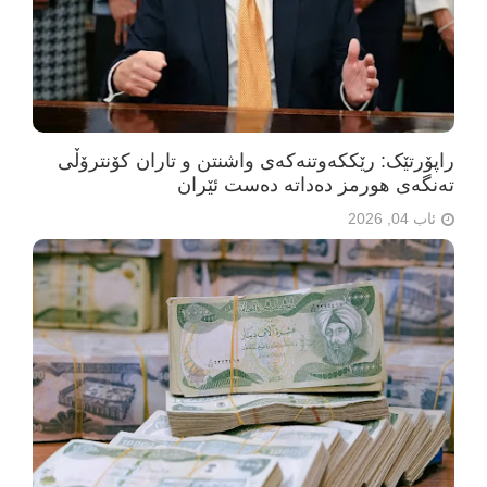
راپۆرتێک: رێککەوتنەکەی واشنتن و تاران کۆنترۆڵی
تەنگەی هورمز دەداتە دەست ئێران
ئاب 04, 2026