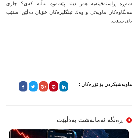
شەڕە ڕاستەقینەیە هەر دێتە پێشەوە بەڵام كەی؟ جارێ
هەنگاوەكان ماویەتی و وەك ئینگلیزەكان خۆیان دەڵێن: ستێپ
بای ستێپ.
هاوبەشیکردن بۆ تۆڕەکان :
ڕەنگە ئەمانەشت بەدڵبێت