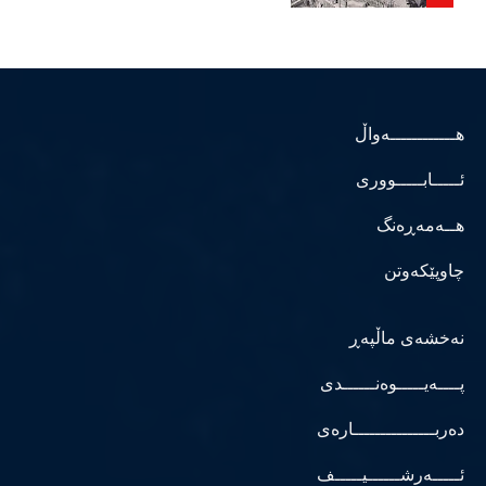
هــــــــــــەواڵ
ئـــــابـــــووری
هــەمەڕەنگ
چاوپێکەوتن
نەخشەی ماڵپەڕ
پــــەیـــــوەنــــــدی
دەربـــــــــــــــارەی
ئـــــەرشــــــیـــــف