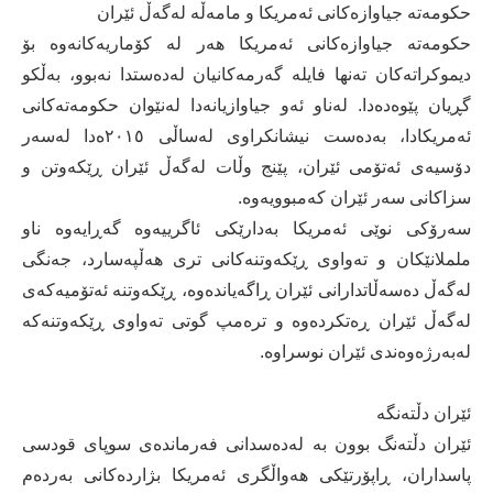
حکومەتە جیاوازەکانی ئەمریکا و مامەڵە لەگەڵ ئێران
حکومەتە جیاوازەکانی ئەمریکا هەر لە کۆماریەکانەوە بۆ
دیموکراتەکان تەنها فایلە گەرمەکانیان لەدەستدا نەبوو، بەڵکو
گڕیان پێوەدەدا. لەناو ئەو جیاوازیانەدا لەنێوان حکومەتەکانی
ئەمریکادا، بەدەست نیشانکراوی لەساڵی ٢٠١٥ەدا لەسەر
دۆسیەی ئەتۆمی ئێران، پێنج وڵات لەگەڵ ئێران ڕێکەوتن و
سزاکانی سەر ئێران کەمبوویەوە.
سەرۆکی نوێی ئەمریکا بەدارێکی ئاگرییەوە گەڕایەوە ناو
ململانێکان و تەواوی ڕێکەوتنەکانی تری هەڵپەسارد، جەنگی
لەگەڵ دەسەڵاتدارانی ئێران ڕاگەیاندەوە، ڕێکەوتنە ئەتۆمیەکەی
لەگەڵ ئێران ڕەتکردەوە و ترەمپ گوتی تەواوی ڕێکەوتنەکە
لەبەرژەوەندی ئێران نوسراوە.
ئێران دڵتەنگە
ئێران دڵتەنگ بوون بە لەدەسدانی فەرماندەی سوپای قودسی
پاسداران، ڕاپۆرتێکی هەواڵگری ئەمریکا بژاردەکانی بەردەم