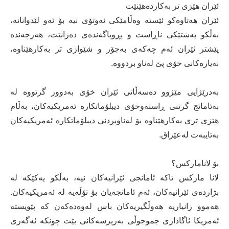
ئێران ھێزی تر بەکاردەھێنێت
ئێران هەتاوەکو ئێستە وەڵامێکی ئەوتۆی نیە بۆ ئەو لێدوانانە،
بەڵکو بەشتێکی ناڕاست و پڕوپاگەندەی دەزانێت، هەرچەندە
پێشتر ئێران ئەم چەکەی بەجۆر و شێوازی تر بەکارهێناوە،
نەیارەکانی خۆی پێ لەناو بردووە.
بەدرێژایی مێژوو دەسەڵاتی ئێران خۆی بەدوور گرتووە لە
بەئامانج گرتنی ڕاستەوخۆی دیبلۆماتکارە ئەمریکیەکان، بەڵام
هێزی تری بەکارهێناوە بۆ لەناوبردنی دیبلۆماتکارە ئەمریکیەکان
بەتایبەت لەعێراق.
بۆ لانامارکس؟
لانا مارکس تاکە ئامانجی ئێرانیەکان نیە، بەڵکو یەکێکە لە
بژاردەی ئێرانیەکان، ئەم ئامانجەیان بۆ تۆڵەیە لە ئەمریکیەکان.
ھەموو زانیاریە ھەوڵگیریەکان باس لەوەدەکەن کە پێویستە
ئەمریکا ئاگاداری جموجوڵی بەرپرسەکانی بێت چونکە ئەگەری