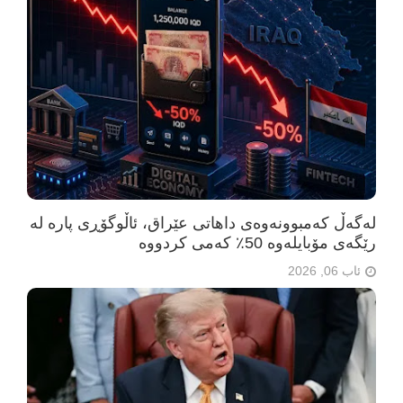
لەگەڵ کەمبوونەوەی داهاتی عێراق، ئاڵوگۆڕی پارە لە
رێگەی مۆبایلەوە 50٪ کەمی کردووە
ئاب 06, 2026