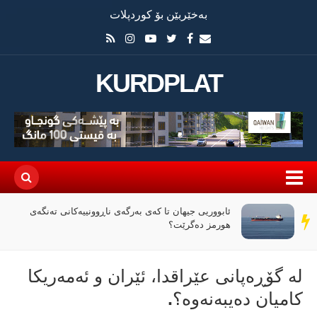
بەخێربێن بۆ کوردپلات
KURDPLAT
ئابووریی جیهان تا کەی بەرگەی ناڕوونییەکانی تەنگەی
سەر
هورمز دەگرێت؟
دێڕ
لە گۆڕەپانی عێراقدا، ئێران و ئەمەریكا
كامیان دەیبەنەوە؟.