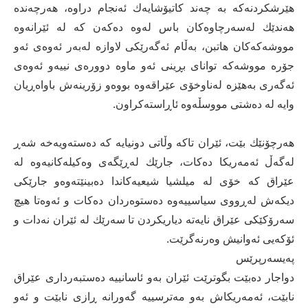
هێرشكردنەكە بە چەند كاتیۆشایەك ئەنجام دراوە، هەرچەندە
هەندێك لەسەرچاوەكان باس لەوە دەكەن كە لە ئێرانەوە
مووشەكەكان هاتبن، بەڵام ئەگەرێكی لاوازە لەبەر ئەوەی ئەو
جۆرە مووشەكە توانای بڕینی ئەو ماوە دوورەی نییەو ئەوەی
ئەگەری بەهێزە لەناوخۆی عێراقەوە بووەو زۆرینەش باواەڕیان
وایە لە دەشتی مووسڵەوە ئاڕاستەكراون.
هەرچۆنێك بێت، ئێران تاكە وڵاتی دونیایە كە دەستەویەخە شەڕ
لەگەڵ ئەمەریكا دەكات، جارێك لەڕێگەی وەكیلەكانیەوە لە
عێراق كە خۆی لە میلشیا شیعیەكاندا دەبینێتەوەو جارێكی
دیكەش لەڕووی سیاسییەوە دەستوەردان دەكات و ئەوەتا هیچ
سەرۆكێكی عێراق نایەتە دیاریكردن تا سەرێك لە ئێران نەدات و
ئۆكەیی ئەوانیش وەرنەگرێت.
پەیسەرپرێس
دواجار دەبێت بگوترێت ئێران بەو ئاسانییە دەستبەرداری عێراق
نابێت، ئەمەریكاش بەو مەترسییە گەورانە ڕازی نابێت و ئەو