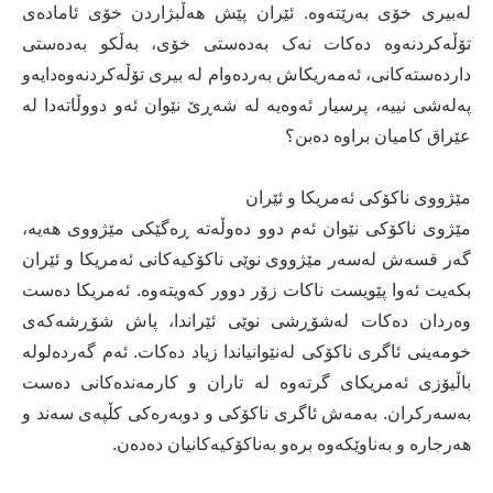
لەبیری خۆی بەرێتەوە. ئێران پێش ھەڵبژاردن خۆی ئامادەی
تۆڵەکردنەوە دەکات نەک بەدەستی خۆی، بەڵکو بەدەستی
داردەستەکانی، ئەمەریكاش بەردەوام لە بیری تۆڵەكردنەوەدایەو
پەلەشی نییە، پرسیار ئەوەیە لە شەڕێ نێوان ئەو دووڵاتەدا لە
عێراق كامیان براوە دەبن؟
مێژووی ناکۆکی ئەمریکا و ئێران
مێژوی ناکۆکی نێوان ئەم دوو دەوڵەتە ڕەگێکی مێژووی هەیە،
گەر قسەش لەسەر مێژووی نوێی ناکۆکیەکانی ئەمریکا و ئێران
بکەیت ئەوا پێویست ناکات زۆر دوور کەویتەوە. ئەمریکا دەست
وەردان دەکات لەشۆڕشی نوێی ئێراندا، پاش شۆڕشەکەی
خومەینی ئاگری ناکۆکی لەنێوانیاندا زیاد دەکات. ئەم گەردەلولە
باڵیۆزی ئەمریکای گرتەوە لە تاران و کارمەندەکانی دەست
بەسەرکران. بەمەش ئاگری ناکۆکی و دوبەرەکی کڵپەی سەند و
ھەرجارە و بەناوێکەوە برەو بەناکۆکیەکانیان دەدەن.