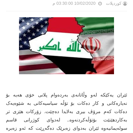
کوردپلات
10/02/2020 03:30:00 م
ئێران یەکێکە لەو وڵاتانەی بەردەوام پلانی خۆی ھەیە بۆ
نەیارەکانی و کار دەکات بۆ تۆڵە سیاسیەکانی بە شێوەیەک
دەکات کەم مرۆڤ بیری بەلایدا دەچێت. زۆرکات ھێزی تر
بەکاردھێنێت بۆتۆڵەکردنەوە.. لەدوای کوژرانی قاسم
سولەیمانیەوە ئێران بەدوای زەبرێک دەگەڕێت کە ئەو زەبرە