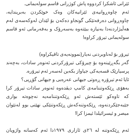
ئێرانی ئاشکرا کردووە پاش کوژرانی قاسم سولەیمانی.
ئەم چاوەڕوانیەی ئێرانیەکان وەک خوێکردن بەبریندایە،
چاوەڕوانی دەرفەتێکی گونجاو دەکەن بۆ لێدان لەوکەسەی لەم
هەڵبژاردنەدا بەنیازە ببێتەوە بەسەرۆک و بەفەرمانی ئەو قاسم
سولەیمانی تیرۆر کراوە!
تیرۆر بۆ لەناوبردنی نەیار(نموونەیەی تاقیكراوە)
گەر بگەڕێینەوە بۆ چیرۆکی تیرۆرکردنی ئەنوەر سادات، بەچەند
پرسیارێک قسەیەکی جیاواز بکەین لەسەر ئەم تیرۆرە.
ئایا ئەم تیرۆرە ڕەوتی جیهانی عەرەبی و جیهانی گۆڕیی؟
بەھۆی ڕێکەوتننامەی کامپ دیڤدەوە ئەنوەر سادات تیرۆر کرا
کە تاوەکو ئێستەش ئەو ڕێکەوتننامەیە نەچوەتە بواری
جێبەجێکردنەوە، ڕێکەوتنەکەش ڕێکەوتنێکی نھێنی بوو لەنێوان
میصر و ئیسرائیلدا ئیمزا کرا!
ئەم ڕێکەوتنە لە ٢٦ی ئازاری ١٩٧٩دا ئەم کەسانە واژویان