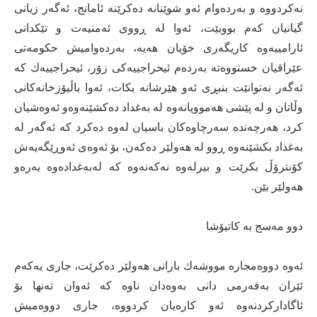
نەكردووە و بەردەوام ئەو شوێنانە دەكرێنە ئامانج، ئەگەر زیانی
گیانیان كەم بووبێت، ئەوا لە ڕووی ئەمنیەت و تێكدانی
ئارامییەوە كاریگەری خۆیان هەیە، بەردەوامیش حكومەتی
عێراقیان خستووەتە بەردەم ئیحراجییەكی زۆر، ئیحراجییەك كە
ئەگەر نەتوانێت بنبڕی ئەو هێرشانە بكات، ئەوا باڵیۆزخانەكانی
وڵاتان و لە پێشی هەموویانەوە لە بەغداد دەكشێنەوەو ئەوەشیان
كرد، هەرچەندە سەرچاوەكان باسیان لەوە دەكرد كە ئەگەر لە
بەغداد بكشێنەوە ڕوو لە هەولێر دەكەن، بۆ ئەوەی ئەوڕێگەیەش
كۆنترۆڵ بكرێت و بیرلەوە نەكەنەوە كە لەبەغدادەوە بەرەو
هەولێر بێن.
دوو مەسج بە كاتیۆشا
ئەوە دووەمجارە مووشەك بارانی هەولێر دەكرێت، جاری یەكەم
ئێران بەفەرمی دانی بەوەدان ناوە كە ئەوان تەنها بۆ
ئاگاداركردنەوە ئەو كارەیان كردووە، جاری دووەمیش