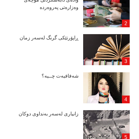
وەزارەتی پەروەردە
ڕاپۆرتێكی گرنگ لەسەر زمان
شەفافیەت چــیە؟
زانیاری لەسەر بەنداوی دوكان