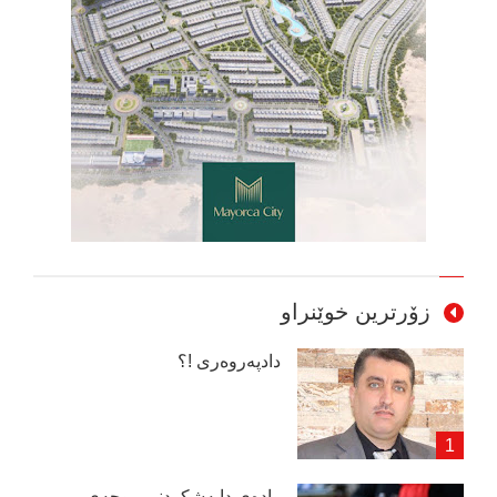
زۆرترین خوێنراو
دادپەروەری !؟
وادەی دابەشكردنی موچەی