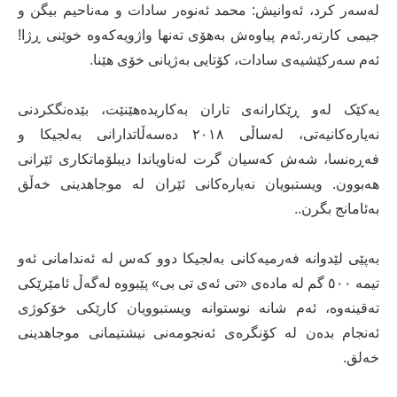
لەسەر کرد، ئەوانیش: محمد ئەنوەر سادات و مەناحیم بیگن و
جیمی کارتەر.ئەم پیاوەش بەھۆی تەنھا واژویەکەوە خوێنی ڕژا!
ئەم سەرکێشیەی سادات، کۆتایی بەژیانی خۆی ھێنا.
یەکێک لەو ڕێکارانەی تاران بەکاریدەهێنێت، بێدەنگکردنی
نەیارەکانیەتی، لەساڵی ٢٠١٨ دەسەڵاتدارانی بەلجیکا و
فەڕەنسا، شەش کەسیان گرت لەناویاندا دیبلۆماتکاری ئێرانی
ھەبوون. ویستبویان نەیارەکانی ئێران لە موجاھدینی خەڵق
بەئامانج بگرن..
بەپێی لێدوانە فەرمیەکانی بەلجیکا دوو کەس لە ئەندامانی ئەو
تیمە ٥٠٠ گم لە مادەی «تی ئەی تی بی» پێبووە لەگەڵ ئامێرێکی
تەقینەوە، ئەم شانە نوستوانە ویستبوویان کارێکی خۆکوژی
ئەنجام بدەن لە کۆنگرەی ئەنجومەنی نیشتیمانی موجاھدینی
خەلق.