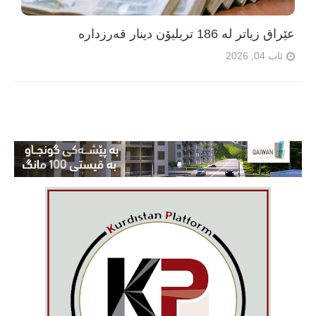
عێراق زیاتر لە 186 تریلیۆن دینار قەرزدارە
ئاب 04, 2026