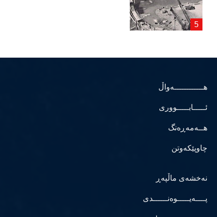
هــــــــــــەواڵ
ئـــــابـــــووری
هــەمەڕەنگ
چاوپێکەوتن
نەخشەی ماڵپەڕ
پــــەیـــــوەنــــــدی