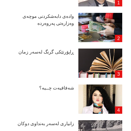
وادەی دابەشكردنی موچەی
وەزارەتی پەروەردە
ڕاپۆرتێكی گرنگ لەسەر زمان
شەفافیەت چــیە؟
زانیاری لەسەر بەنداوی دوكان