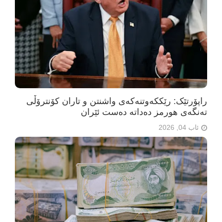
راپۆرتێک: رێککەوتنەکەی واشنتن و تاران کۆنترۆڵی
تەنگەی هورمز دەداتە دەست ئێران
ئاب 04, 2026