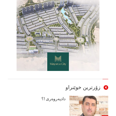
زۆرترین خوێنراو
دادپەروەری !؟