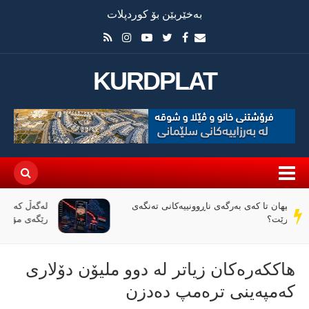
بەخێربێن بۆ کوردپلات
KURDPLAT
لەگەڵ کەمبوونەوەی داهاتی عێراق، ئاڵوگۆڕی پارە لە
سەر
رێگەی مۆبایلەوە 50٪ کەمی کردووە
دێڕ
هاککەرەکان زیاتر لە دوو ملیۆن دۆلاری
کەمپەینی ترەمپ دەدزن