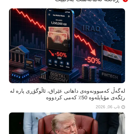
لەگەڵ کەمبوونەوەی داهاتی عێراق، ئاڵوگۆڕی پارە لە
رێگەی مۆبایلەوە 50٪ کەمی کردووە
ئاب 06, 2026