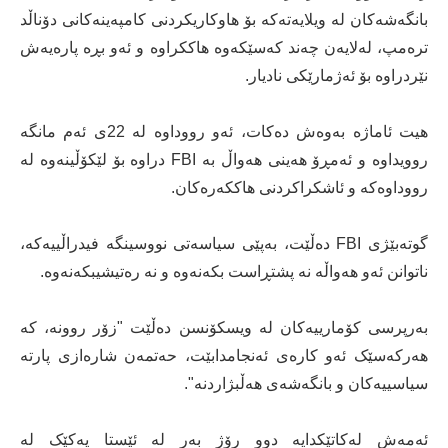
بانگەشەکان لە ویلایەتەکە بۆ هاوکاریکردنی کامپەینەکانی دۆناڵد
ترەمپ، لەلایەن چەند کەسێکەوە هاککراوە و ئەو بڕە پارەیەش
نێردراوە بۆ ئەژمارێکی نادیار.
هیت ئاماژە بەوەش دەکات، ئەو رووداوە لە 22ی ئەم مانگە
روویداوە و ئەمڕۆ هەینی هەواڵ بە FBI دراوە بۆ لێکۆڵینەوە لە
رووداوەکە و ئاشکراکردنی هاککەرەکان.
گوتەبێژی FBI دەڵێت، بەپێی سیاسەتی نووسینگە فیدراڵییەکە،
ناتوانن ئەو هەواڵە نە پشتڕاست بکەنەوە و نە رەتیشیبکەنەوە.
بەرپرسی کۆمارییەکان لە ویسکۆنسن دەڵێت "زۆر روونە، کە
هەرکەسێک ئەو کارەی ئەنجامدابێت، حەتمەن شارەازی پارتە
سیاسییەکان و بانگەشەی هەڵبژاردنە".
ئەمەش لەکاتێکدایە دوو رۆژ بەر لە ئێستا یەکێک لە