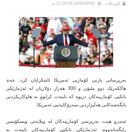
کوردپلات
10/30/2020 12:19:00 م
بەرپرسانی پارتی کۆماریی ئەمریکا ئاشکرایان کرد، چەند
هاککەرێک دوو ملیۆن و 300 هەزار دۆلاریان لە ئەژمارێکی
بانکیی کۆمارییەکان دزیوە کە تایبەت کرابوو بە هاوکاریکردنی
بانگەشەکانی هەڵبژاردنی سەرۆکایەتیی ئەمریکا.
ئەندرو هیت، بەرپرسی کۆمارییەکان لە ویلایەتی ویسکۆنسن
رایگەیاندووە، ئەژمارێکی بانکیی کۆمارییەکان تایبەت بە