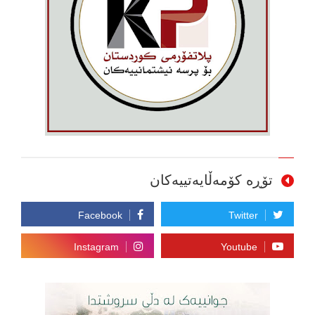
تۆڕە کۆمەڵایەتییەکان