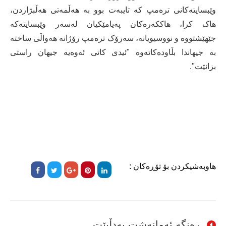
وێبسایتەکانی ترەمپ کە تایبەت بوو بە هەڵمەتی هەڵبژاردن،
هاک کرا، هاککەرەکان پەیامێکیان لەسەر وێبسایتەکە
جێهێشتووە و نووسیویانە، سەرۆک ترەمپ رۆژانە هەواڵی ساختە
بە جیهاندا بڵاودەکاتەوە "ئیدی کاتی ئەوەیە جیهان راستی
بزانێت".
هاوبەشیکردن بۆ تۆڕەکان :
ڕەنگە ئەمانەشت بەدڵبێت