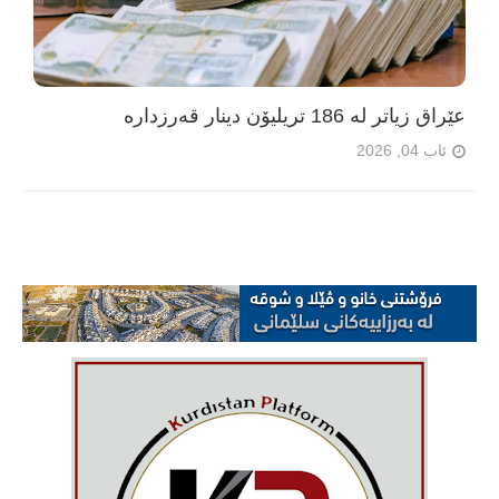
عێراق زیاتر لە 186 تریلیۆن دینار قەرزدارە
ئاب 04, 2026