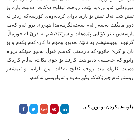
فیرۆدانی ئه‌و وزه‌یه‌ بێت، روحت ئیفلیج ده‌كات. ده‌بێت پاره‌ بۆ
ئیش بێت نه‌ك ئیش بۆ پاره‌. دوای كردنه‌وه‌ی كۆرسه‌كه‌ زیاتر له‌
دوو مانگێك به‌سه‌ر ئه‌م سه‌هه‌لگرتنه‌مدا تێپه‌ڕی بوو. ئه‌و كه‌مه‌
پاره‌یه‌ش ئیتر كۆتایی پێده‌هات و شوێنێكیشم به‌ كرێ له‌ خورماڵ
گرتبوو. پێویستیشم به‌ نانێك هه‌بوو بیخۆم تا كاره‌كه‌م بكه‌م و بۆ
نان و كرێ خانووه‌كه‌ یارمه‌تی كه‌سم قبوڵ نه‌بوو چونكه‌ بروام
وابوو كه‌ جه‌سته‌م ده‌توانێت كارێك بۆ خۆی بكات، به‌ڵام كاره‌كه‌
ده‌بێت كارێك بێت روحم ئفلیج نه‌كات. من نازانم بۆ ئیمشه‌و
ویستم ئه‌م چیرۆكه‌كه‌ بگیڕمه‌وه‌ و ته‌واویشی نه‌كه‌م.
هاوبەشیکردن بۆ تۆڕەکان :