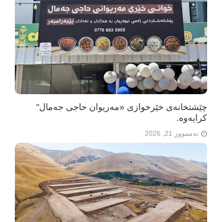
چێشتخانەی خێرخوازی «مەریوان حاجی جەمال"
كرایه‌وه‌.
تەممووز 21, 2026