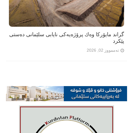
گراند مایۆرکا وەك پرۆژەیەکی نایابی سلێمانی دەستی
پێکرد
تەممووز 02, 2026