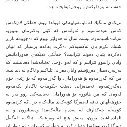
جه‌سته‌م په‌یدا بكه‌م و روحم ئیفلیج نه‌بێت.
نزیكه‌ی مانگێك له‌ ناو ته‌نیاییەكی قووڵدا بووم. خه‌ڵكی لادێكه‌ش
كه‌س نه‌یده‌ناسیم و ئه‌وانه‌ش كه‌ كۆن یه‌كترمان بینیبوو،
نه‌یانده‌ناسیمه‌وه‌. بیست ساڵ له‌ هه‌ولێر بووم كه‌ ده‌چوومه ‌بازاڕ
شتێك بكڕم یان ته‌كسیه‌كم ده‌گرت یه‌كه‌م پرسیار كه‌ لێیان
ده‌كردم پێیان ده‌وتم ئێرانیت؟ خه‌ڵكی لادێكه‌ی هه‌ورامانیش
وایان زانیبوو ئێرانیم و كه‌ له‌و دۆخی ته‌نیایه‌شدا ده‌یانبینیم كه‌
به‌ربه‌رده‌میان ده‌ڕۆشتم وایان ده‌زانی تلیاكیم و ئاگام له‌ دنیا نییه‌.
من كه‌ گه‌ڕامه‌وه‌ بۆ هه‌ورامان، وا گه‌ڕامه‌وه‌ كه‌ بۆ زێدی خۆم
ده‌گه‌ڕێمه‌وه،‌ نه‌مده‌زانی ده‌بێت حكومه‌ت ئاگادار بكه‌مه‌وه‌
له‌وه‌ی كه‌ من هاتووم بۆ هه‌ورامان. به‌یانییه‌كی زوو به‌ر له‌
خۆرهه‌ڵهاتن ته‌قه‌ له‌ده‌رگا كۆنه‌كه‌ی ماڵه‌كه‌م درا، كه‌ كردمه‌وه‌
كۆمه‌ڵه‌ چه‌كدارێك له‌ به‌ده‌م ماڵه‌كه‌‌مدا وه‌ستابوون و له‌
ئاماده‌باشیدا بوون، منیش هیچ له‌ وه‌زعه‌كه‌ تێناگه‌م. له‌گه‌ڵ
ده‌رگا كردنه‌وه‌كه‌دا خۆیان كرد به‌ خه‌ڵوه‌ته‌كه‌مدام دارو دیواریان