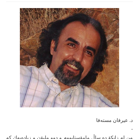
د. عیرفان مستەفا
-
من له‌ زانكۆ ده‌ ساڵ مامۆستابووم و دوو ملیۆن و زیاده‌یه‌ك كه‌