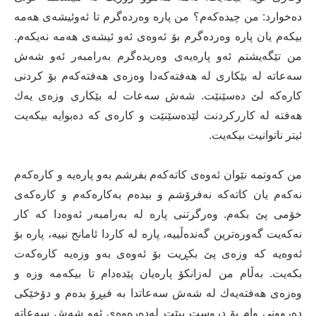
ده‌خوارد: من چیده‌كه‌م؟ من پاره‌ وه‌رده‌گرم تا ئه‌وئیشه‌ی هه‌مه‌
بیكه‌م یان پاره‌ وه‌رده‌گرم بۆ ئه‌وه‌ی ئه‌و ئیشه‌ی هه‌مه‌ نه‌یكه‌م.
من تێگه‌یشتم ئه‌و پاره‌یه‌ی وه‌ریده‌گرم به‌رامبه‌ر ئه‌و شه‌ش
سه‌عاته‌ له‌ بێكاری له‌ هه‌فته‌كه‌دا وه‌زه‌ی هه‌فته‌كه‌م بۆ كردنی
كاره‌كه‌ لێ ده‌سێنێت. شه‌ش سه‌عات له‌ بێكاری وزه‌ی یه‌ك
هه‌فته‌ له‌ كارركردنت لێده‌سێنێت و كاره‌ی كه‌ ده‌بوایه‌ بیكه‌یت
ئیتر ناتوانیت بیكه‌یت.
من كه‌وتمه‌ نێوان ئه‌وه‌ی كاته‌كه‌م بفرشم به‌و پارەیه‌ و كاره‌كه‌م
نه‌كه‌م یان كاته‌كه‌ نه‌فرۆشم و بیده‌م به‌كاره‌كه‌م و كاره‌كه‌ی
خۆمی پێ بكه‌م. وه‌رگرتنی پاره‌ له‌ به‌رامبه‌ر ئه‌وه‌دا كه ‌كار
نه‌كه‌یت گه‌وره‌ترین گه‌نده‌ڵییه‌، پاره‌ له‌ كاردا ئامانج نییه‌، پاره‌ بۆ
ئه‌وه‌یه‌ كه‌ وزه‌ی پێ بكڕیت بۆ ئه‌وه‌ی به‌و وزه‌یه‌ كاره‌كه‌ت
بكه‌یت. به‌ڵام من له‌زانكۆ پاره‌یان پێده‌دام تا بیكه‌مه‌ وزه ‌و
وه‌زه‌ی هه‌فته‌یه‌ك له‌ شه‌ش‌ سه‌عاتدا به‌ فیڕۆ بده‌م و دۆخێكی
ده‌روونی وام بۆ دروست ببێت له‌ده‌ره‌وه‌ی ئه‌و شه‌ش سه‌عاته‌