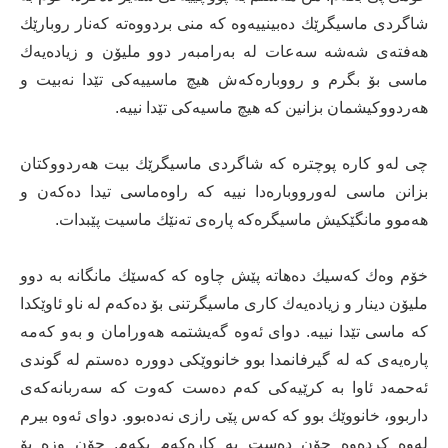
شاگردی ماسیگرێك ده‌بینییه‌وه‌ كه‌ منی بردووه‌ته‌ كه‌نار روبارێك
هه‌فته‌ی شه‌شه‌ سه‌عات له‌ به‌رامبه‌ر دوو ملیۆن و زیاده‌یه‌ك
ماسی بۆ بگرم و رووباره‌كه‌ش هیچ ماسییه‌كی تێدا نه‌بیت و
هه‌ردووكیشمان بزانین كه‌ هیچ ماسیه‌كی تێدا نییه‌.
چی له‌و كاره‌ پوچتره‌ كه‌ شاگردی ماسیگرێك بیت هه‌ردووكتان
بزانن ماسی له‌ورووباره‌دا نییه‌ كه‌ راوه‌ماسی تیدا ده‌كه‌ن و
هه‌موو مانگێكیش ماسیگره‌كه‌ پاره‌ی ته‌نێك ماسیت پێبدات.
خۆم وه‌ك كه‌سیك ده‌هاته‌ پێش چاوه‌ كه‌ كه‌سێك مانگانه‌ به‌ دوو
ملیۆن دینار و زیاده‌یه‌ك كاری ماسیگرتنی بۆ ده‌كه‌م له‌ ناو ئاوێكدا
كه‌ ماسی تێدا نییه‌. دوای ئه‌وه‌ گه‌یشتمه‌ هه‌ورامان و به‌و كه‌مه‌
پاره‌یه‌ی كه‌ له‌ گیرفانمدا بوو خانووێكی دووره‌ ده‌ستم له‌ گوندی
ئه‌حمه‌د ئاوا به‌ كرێیه‌كی كه‌م ده‌ست كه‌وت كه‌ سه‌ربانه‌كه‌ی
داربوو، خانووێك بوو كه‌ كه‌س پێی رازی نه‌ده‌بوو. دوای ئه‌وه‌ بیرم
له‌وه‌ كرده‌وه‌ چۆن ده‌ست به‌ كاره‌كه‌م بكه‌م. چۆن وزه‌ بۆ