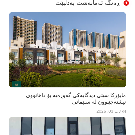
ڕەنگە ئەمانەشت بەدڵبێت
مایۆرکا سیتی دیدگایەکی گەورەیە بۆ داهاتووی
نیشتەجێبوون لە سلێمانی
ئاب 03, 2026