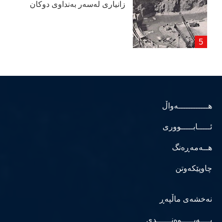
زانیاری لەسەر بەنداوی دوكان
هــــــــــــەواڵ
ئـــــابـــــووری
هــەمەڕەنگ
چاوپێکەوتن
نەخشەی ماڵپەڕ
پــــەیـــــوەنــــــدی