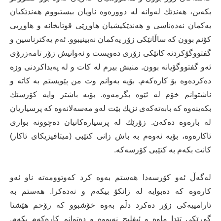
بكه‌ین، هه‌ندێك له‌وانه‌ له‌ دووره‌وه‌ ناویان بیستبووم هه‌ندێكیان
یه‌كمان نه‌ده‌ناسی و هه‌ندێكیشیان هاوڕێی قوتابخانه‌ و هاوڕیی
كۆنم بوون كه‌ ساڵانێكی زۆر یه‌كمان نه‌بینیبوو. ئه‌م‌ یه‌كترناسین و
گفتووگۆكردنه‌ كاتێكی زۆری ده‌ویست و ئه‌وانیش زۆر تامەزرۆی
ئه‌و گفتووگۆیانه‌ بوون. منیش بیرم له‌ كات و له‌ په‌یداكردنی وزه‌
ده‌كرده‌وه‌ بۆ كاره‌كه‌م. بۆیه‌ به‌وانم وت من پێویستم به‌ كاته‌ و
ناشتوانم خۆم له‌ ئێوه‌ بگرمه‌وه‌. بۆیه‌ باشتر وایه‌ كۆرسێك
بكه‌ینه‌وه‌ كه‌ بابه‌ته‌كه‌ی نزیك بێت له‌و مه‌سه‌لانه‌وه‌ كه‌ پرسیاریان
له‌ باره‌وه‌ ده‌كه‌ن. زۆرێك له‌ پرسیاره‌كانیان ده‌چوونه‌ بواری
ئاكاره‌وه، بۆیه‌ ئه‌وه‌م به‌ باش زانی كتێبی (میتافیزیكای ئاكار)
كانت بكه‌م به‌ كتێبی كۆرسه‌كه‌.
له‌گه‌ڵ ئه‌و كۆرسه‌دا هه‌ستم به‌وه‌ كرد كه‌وتوومه‌ته‌ ناو ئه‌و
كاره‌وه‌ كه‌ ده‌بوایه‌ له‌ زانكۆ بیكه‌م و نه‌ده‌كرا. هه‌ستم به‌
ئارامییه‌كی زۆر ده‌كرد دڵم به‌وه‌ خۆشبوو كه‌ رۆحم هێشتا
گوڕێكی تێدا ماوه‌ و ئیفلیج نه‌بووه‌ و ده‌توانم كاره‌كه‌م بكه‌م.