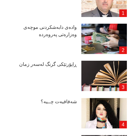
وادەی دابەشكردنی موچەی
وەزارەتی پەروەردە
ڕاپۆرتێكی گرنگ لەسەر زمان
شەفافیەت چــیە؟