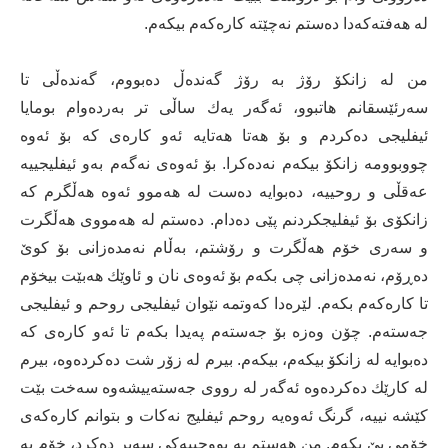
له‌ هه‌فته‌كه‌دا ده‌ستم نه‌چێته‌ كاره‌كه‌م بیكه‌م.
من له‌ زانكۆ رۆژ به‌ رۆژ گه‌نده‌ڵ ده‌بووم، گه‌نده‌ڵی تا
سه‌رئێسقانم هاتبوو، ئه‌گه‌ر یه‌ك ساڵی تر به‌رده‌وام بومایا
ئیفلیجی ده‌كردم و بۆ هه‌تا هه‌تایه‌ ئه‌و كاره‌ی كه‌ بۆ ئه‌وه‌
چووبوومه‌ زانكۆ بیكه‌م نه‌ده‌كرا. بۆ ئه‌وه‌ی نه‌گه‌م به‌و ئیفلیجییه‌
عه‌قڵی و روحییه‌،‌ ده‌بوایه‌ ده‌ست له‌ هه‌موو ئه‌وه‌ هه‌ڵگرم كه‌
زانكۆی بۆ ئیفلیجكردنم پێی ده‌دام. ده‌ستم له‌ هه‌مووی هه‌ڵگرت
و سه‌ری خۆم هه‌ڵگرت و رۆشتم، به‌ڵام نه‌مده‌زانی بۆ كوێ
ده‌ڕۆم، نه‌مده‌زانی چی بكه‌م بۆ ئه‌وه‌ی نان و ئاوێك هه‌بێت بیخۆم
تا كاره‌كه‌م بكه‌م. لێره‌دا كه‌وتمه‌ نێوان ئیفلیجی روحم و ئیفلیجی
جه‌سته‌م. چۆن وه‌زه‌ بۆ جه‌سته‌م په‌یدا بكه‌م تا ئه‌و كاره‌ی كه‌
ده‌بوایه‌ له‌ زانكۆ بیكه‌م، بیكه‌م. بیرم له‌ زۆر شت ده‌كرده‌وه، بیرم
له‌ كارێك ده‌كرده‌وه‌ ئه‌گه‌ر له‌ رووی جه‌سته‌ییشه‌وه‌ سه‌خت بێت
كێشه‌ نییه‌، گرنگ ئه‌وه‌یه‌ روحم ئیفلیج نه‌كات و بتوانم كاره‌كه‌ی
خۆمی پێ بكه‌م. من هه‌ستم به‌ پووچییه‌كی سه‌یر ده‌كرد، خۆم به‌