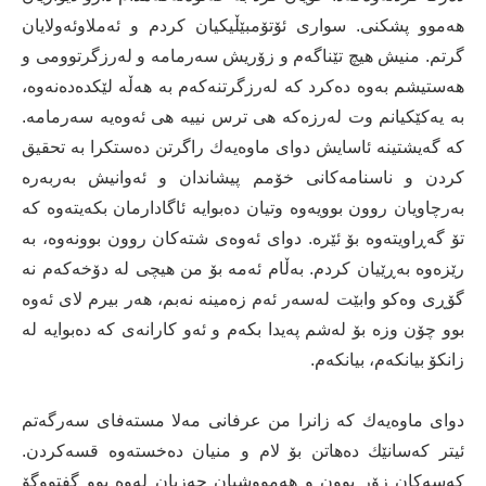
هه‌موو پشكنی. سواری ئۆتۆمبێڵیكیان كردم و ئه‌ملاوئه‌ولایان
گرتم. منیش هیچ تێناگه‌م و زۆریش سه‌رمامه‌ و له‌رزگرتوومی و
هه‌ستیشم به‌وه‌ ده‌كرد كه‌ له‌رزگرتنه‌كه‌م به‌ هه‌ڵه‌ لێكده‌ده‌نه‌وه‌،
به‌ یه‌كێكیانم وت له‌رزه‌كه‌ هی ترس نییه‌ هی ئه‌وه‌یه‌ سه‌رمامه‌.
كه‌ گه‌یشتینه‌ ئاسایش دوای ماوه‌یه‌ك راگرتن ده‌ستكرا به‌ تحقیق
كردن و ناسنامه‌كانی خۆمم پیشاندان و ئه‌وانیش به‌ربه‌ره‌
به‌رچاویان روون بوویه‌وه‌ وتیان ده‌بوایه‌ ئاگادارمان بكه‌یته‌وه‌ كه‌
تۆ گه‌ڕاویته‌وه‌ بۆ ئێره‌. دوای ئه‌وه‌ی شته‌كان روون بوونه‌وه‌، به‌
رێزه‌وه‌ به‌ڕێیان كردم. به‌ڵام ئه‌مه‌ بۆ من هیچی له‌ دۆخه‌كه‌م نه‌
گۆڕی وه‌كو وابێت له‌سه‌ر ئه‌م زه‌مینه‌ نه‌بم، هه‌ر بیرم لای ئه‌وه‌
بوو چۆن وزه‌ بۆ له‌شم په‌یدا بكه‌م و ئه‌و كارانه‌ی كه‌ ده‌بوایه‌ له‌
زانكۆ بیانكه‌م، بیانكه‌م.
دوای ماوه‌یه‌ك كه‌ زانرا من عرفانی مه‌لا مسته‌فای سه‌رگه‌تم
ئیتر كه‌سانێك ده‌هاتن بۆ لام و منیان ده‌خسته‌وه‌ قسه‌كردن.
كه‌سه‌كان زۆر بوون و هه‌مووشیان حه‌زیان له‌وه‌ بوو گفتووگۆ