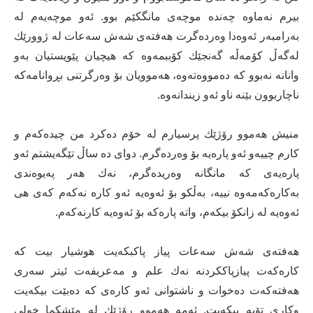
بیرم نه‌ماوه‌ چه‌نده‌ موچه‌ی مانگكێم بوو. ئه‌و موچه‌یه‌م له‌
به‌رامبه‌ر ئه‌وه‌دا وه‌رده‌گرت هه‌فته‌ی شه‌ش سه‌عات له‌ ژوورێك
له‌گه‌ڵ كۆمه‌ڵه‌ گه‌نجێك كۆببمه‌وه‌ كه‌ هیچیان پێویستیان به‌و
وانانه‌ نه‌بوو كه‌ ده‌مووه‌ته‌وه‌، هه‌موویان بۆ وه‌رگرتنی بڕوانامه‌كه‌
ناچاربوون بێنه‌ ناو ئه‌و زیندانه‌وه‌.
منیش هه‌موو رۆژێك پرسیارم له‌ خۆم ده‌كرد من چیده‌كه‌م و
كارم چییه‌و ئه‌و پاره‌یه‌ بۆ وه‌رده‌گرم. دوای ده‌ ساڵ تێگه‌یشتم ئه‌و
پاره‌یه‌ی كه‌ مانگانه‌ وه‌ریده‌گرم، نه‌ك هه‌ر په‌یوه‌ندی
به‌كاره‌كه‌مه‌وه‌ نییه‌، به‌ڵكو بۆ ئه‌وه‌یه‌ ئه‌و كاره‌ نه‌كه‌م كه‌ی هی
ئه‌وه‌یه‌ له‌ زانكۆ بیكه‌م، واته‌ پاره‌كه‌ بۆ ئه‌وه‌یه‌ كارنه‌كه‌م‌.
هه‌فته‌ی شه‌ش سه‌عات پیاز پاكبكه‌یت هوشیار بیت كه‌
كاره‌كه‌ت پیازپاككردنه‌ نه‌ك علم و مه‌عریفه‌ت ئیتر سه‌ری
هه‌فته‌كه‌ت ده‌خوات و ناشتوانی ئه‌و كاره‌ی كه‌ ده‌بێت بیكه‌یت
وكاری تۆیه‌ بیكه‌یت. ئه‌مه‌ هه‌موو رۆژێك له‌ مێشكما خولی