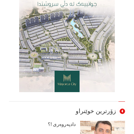
زۆرترین خوێنراو
دادپەروەری !؟