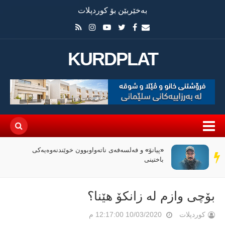
بەخێربێن بۆ کوردپلات
KURDPLAT
«پیانۆ» و فەلسەفەی ناتەواوبوون خوێندنەوەیەکی
سەر
باختینی
دێڕ
بۆچی وازم لە زانکۆ هێنا؟
کوردپلات
10/03/2020 12:17:00 م