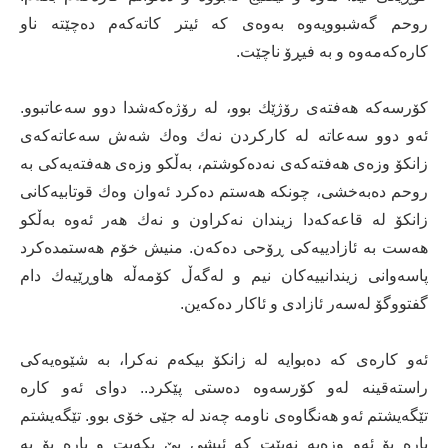
روحم گه‌شبوویه‌وه‌ به‌وه‌ی كه‌ ئیتر كاته‌كه‌م ده‌چێته‌ ناو
كاره‌كه‌مه‌وه‌ و به‌ فیڕۆ ناچێت.
كۆرسه‌كه‌ هه‌فته‌ی رۆژێك بوو، له‌ رۆژه‌كه‌شدا دوو سه‌عاتبوو.
ئه‌و دوو سه‌عاته‌ له‌ كاركردن نه‌ك وه‌ك شه‌ش سه‌عاته‌كه‌ی
زانكۆ وزه‌ی هه‌فته‌كه‌ی نه‌ده‌كوشتم، به‌ڵكو وزه‌ی هه‌فته‌یه‌كی به‌
روحم ده‌به‌خشی، چونكه‌ هه‌ستم ده‌كرد ئه‌وان وه‌ك قوتابیه‌كانی
زانكۆ له‌ قاعه‌كه‌دا زیندان نه‌كراون و نه‌ك هه‌ر ئه‌وه‌ به‌ڵكو
هه‌ست به‌ ئازادییه‌كی ڕۆحی ده‌كه‌ن. منیش خۆم هه‌ستمده‌كرد
پاسه‌وانی زیندانییه‌كان نیم و له‌گه‌ڵ كۆمه‌ڵه‌ هاوڕێیه‌ك دام
گفتووگۆ له‌سه‌ر ئازادی و ئاكار ده‌كه‌ین.
ئه‌و كاره‌ی كه‌ ده‌بوایه‌ له‌ زانكۆ بیكه‌م نه‌كرا، به‌ شێوه‌یه‌كی
راسته‌قینه‌ له‌و كۆرسه‌وه‌ ده‌ستی پێكرد.. دوای ئه‌و كاره‌
تێگه‌یشتم ئه‌و هه‌نگاوه‌ی ناومه‌ چه‌ند له‌ جێی خۆی بوو. تێگه‌یشتم
پاره‌ بۆ ئه‌و وزه‌یه‌ نه‌بێت كه‌ ئیشی پێ بكه‌یت و پاره‌ بۆ به‌