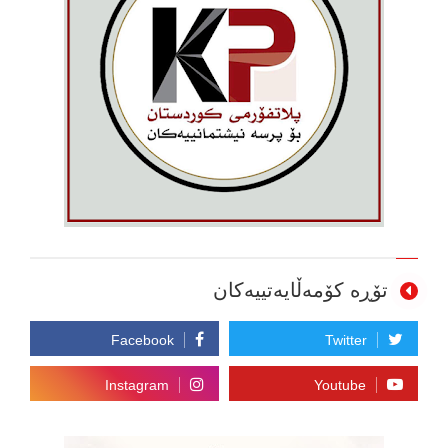
تۆڕە کۆمەڵایەتییەکان