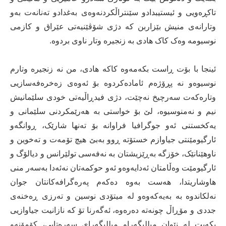
تاکڕەویی و ئیستیبدادو سێنتراڵکردنەوەی بەغدادو تەنانەت بەو
وتارانەی منیش بێزاربن کە دژی شۆڤێنیەتی عێراق و کازمی
نوسیومە وەک کاک هادی بە زنجیرە وتار ناوی بردوە.
ئینجا با بۆت ڕاست بکەمەوە کاکە هادی، من نە زنجیرە وتارم
نوسیوەو نە پڕۆژەم ئامادەکردوە بۆ ئەوەی زەخرەفەسازیی
وتارەکەت سەرچیخ نەچێت، دژی فیدڕاڵیەتی خودی سلێمانیش
نیم و نەمنوسیوە، لێ بۆ خواستی بە هەرێمکردنی سلێمانی و
یەکخستنی ئەو جوگرافیا فراوانە بۆ تەنها شارێک، ڕوانگەو
ئارگیومێنتی جیاوازم خستۆتە ڕوو بەبێ هیچ تۆمەت و تەخوین و
ناوهێنانێک، خۆزگە بەڕێزیشتان بە نەفەسی تولێرانس و دیالۆگ و
ئارگیومێت وەڵامتان ئەدایەوەو ئەو حوکمەتان نەئەدا بەسەر منی
هاوشاریتدا، هەست بەوە دەکەم پەرەگرافەکانتان جوان
نەلکاندوە بە بەیەکەوەو لە میتۆدی نوسین و تەرزی ڕەخنەی
جددی و مۆڕاڵ چونەتە دەرەوە، ئەگەرنا تۆ کە نازانیت جیاوازیی
بکەیت لە نێوان میللیگەراو میللیگەرای سەرەتایی، کۆمۆنەو