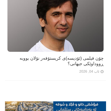
چۆن فیلمی (ئۆدیسە)ی کریستۆفەر نۆلان بووبە
ڕووداوێکی جیهانی؟
ئاب 04, 2026