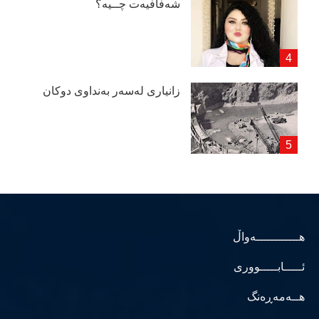
شەفافیەت چــیە؟
زانیاری لەسەر بەنداوی دوكان
هــــــــــــەواڵ
ئـــــابـــــووری
هــەمەڕەنگ