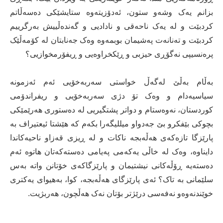
بزانم یەک وشەو ستون، ئەدۆزیتەوە ستایشێکی دەسەڵاتم
کردبێت و لە یەک ناحەقی و نادادیی و گەندەڵییش بەرگرییم
کردبێت و تەنانەت پەشیمان بوبمەوە وەک جەنابتان لە کۆمەڵێک
پرەنسیپی نەگۆڕی حیزبی و ڕێکخراوەیی و ڕیفۆرمخوازیی؟
بەڵام بەڵێ لەگەڵ خواستی سەربەخۆیی ئەم ئەزمونە
سیاسیەدام و وەک تۆ دژی سەربەخۆیی و ریفراندۆمی
کوردستان، نەوەستام و دواتر پشتگیریی لە دەستوری هەرێمێکی
بچوکی بێفکرو بێ جەدواو میللیگەرا بکەم کە هێشتا ئیعتیراف بە
پارێزگا تازەکەی هەڵەبجە ناکات و لە ڕیزی قەزاو ناحیەکاندا
دایناوە، وەک لە خاڵی یەکەمی پەیامی دەستەکەتان هاتوە ئەم
دەستەیە ڕۆڵەکانی نیشتیمان و پارێزگاکەی خۆتانن واتە بەس
سلێمانی بە تاک؟ ئەی پارێزگای هەڵەبجە، کوا، بەهیوای یەکتری
خوێندنەوەو نەفەسی درێژتر بۆتان نەک هەڵچون، هەربژیت.