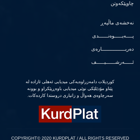
چاوپێکەوتن
نەخشەی ماڵپەڕ
پــــەیـــــوەنــــــدی
دەربـــــــــــــــارەی
ئـــــەرشــــــیـــــف
كوردپلات دامەزراوەیەكی میدیایی ئەهلی ئازادە لە
پێناو مۆدێلێكی نوێی میدیایی باوەڕپێكراو و بوونە
سەرچاوەی هەواڵ و زانیاری دروستدا كاردەكات.
COPYRIGHT© 2020 KURDPLAT / ALL RIGHTS RESERVED