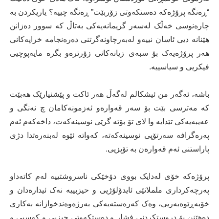
“ڕەنگە پرۆژەکە دەستکەوتی زۆربێت” ڕەنگە چییە؟ یاریکردن بە
چارەنوسی خەڵک لەسەر گریمانەیەکی بەتاڵ کە سوور دەزانن
هێنانە دیی ئاسان نییەو لەبەرچاونەگرتنی دەرەنجامە خراپەکانی
هەر پرۆژەیەک بۆ سبەی زیانەکانی زۆرترەو بگرە مایەپوچیی
فیکریی و سیاسییە.
باشە، ئەگەر من ئیشکالم لەگەڵ هەر ئاکت و پێشنیارێک هەبێت
کە مەترسی بێت بۆ سەر قەوارەو ئەزمونەکامان چ نەنگی و
عەیبەیەکی تێدایە وا لای تۆ بۆتە گرێی نوسینەکەت، داخەکەم ئەم
پەرەگرافە سەرتۆپی نوسینەکەتە، کەواتە ئێوە لەبنەرەتدا دژی
پاراستنی ئەم قەوارەن بە تۆپزیی.
پرۆژەکە خۆی لەدایک بووی دۆخێکی ناسروشتییە لەم کاتەداو
پەرچەکرداری ململانێی ئایدۆلۆژیی و حیزبییە نەک ئیدارەدان و
خۆبەڕێوەبەریی، وەک کەرەستەیەکی بەرژەوەندخوازانە بەکاری
دەهێنن بۆ دروستکردنی فشار و دەستکەوتی حیزبی و کەسیی و