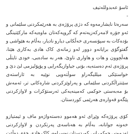
ئاسۆ عەبدوللەتیف
-
سەرەتا نایشارمەوە کە دژی پرۆژەی بە هەرێمکردنی سلێمانی و
ئەو جۆرە لامەرکەزیەتەم کە گروپەکەتان ماوەیەکە مارکێتینگی
بۆدەکات بە سپۆنسەری خەڵکانی دیارو نادیار، بەڵام بە هێواشی و
گفتوگۆی برایانەو دوور لەو زمانەی کاک هادی بەکاری هێنا،
هەڵچوون و هات و هاواری ناوێ، هەر بە سادەیی، خودی تایتڵی
پرۆژەی ئەم دەستەیە، بۆنی جیاوازیگەرایی و پۆپۆلیزمی لێ دێ و
خواستێکی میللیگەراو سوڵتەویی نوێیە بە ئاراستەی
سێنتراڵکردنی سلێمانی و پەراوێزکردنی شارەکانی تر، ئەمەش
بۆ مەبەستی حوکمی کەمینەیەکی ئەرستۆکرات و لاوازکردنی
پێگەو قەوارەی هەرێمی کوردستان.
کۆی پرۆژەکە وێڕای ئەو هەموو دەستەواژەو ماف و ئیمتیازو
خەونە جوانانە، بەڵام بە هەناسەی پەرتکردن و لاوازکردنی
ئەزمونی حوکمڕانی کوردستان نوسراوە، کاک هادی خۆی دەڵێت