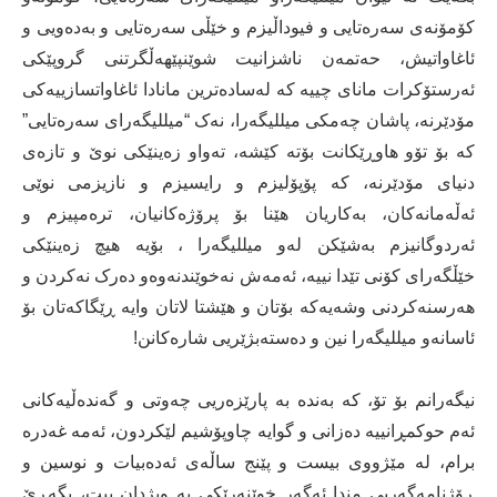
کۆمۆنەی سەرەتایی و فیوداڵیزم و خێڵی سەرەتایی و بەدەویی و
ئاغاواتیش، حەتمەن ناشزانیت شوێنپێهەڵگرتنی گروپێکی
ئەرستۆکرات مانای چییە کە لەسادەترین مانادا ئاغاواتسازییەکی
مۆدێرنە، پاشان چەمکی میللیگەرا، نەک “میللیگەرای سەرەتایی”
کە بۆ تۆو هاوڕێکانت بۆتە کێشە، تەواو زەینێکی نوێ و تازەی
دنیای مۆدێرنە، کە پۆپۆلیزم و رایسیزم و نازیزمی نوێی
ئەڵەمانەکان، بەکاریان هێنا بۆ پرۆژەکانیان، ترەمپیزم و
ئەردوگانیزم بەشێکن لەو میللیگەرا ، بۆیە هیچ زەینێکی
خێڵگەرای کۆنی تێدا نییە، ئەمەش نەخوێندنەوەو دەرک نەکردن و
هەرسنەکردنی وشەیەکە بۆتان و هێشتا لاتان وایە ڕێگاکەتان بۆ
ئاسانەو میللیگەرا نین و دەستەبژێریی شارەکانن!
نیگەرانم بۆ تۆ، کە بەندە بە پارێزەریی چەوتی و گەندەڵیەکانی
ئەم حوکمڕانییە دەزانی و گوایە چاوپۆشیم لێکردون، ئەمە غەدرە
برام، لە مێژووی بیست و پێنج ساڵەی ئەدەبیات و نوسین و
ڕۆژنامەگەریی مندا ئەگەر خوێنەرێکی بە ویژدان بیت، بگەڕێ