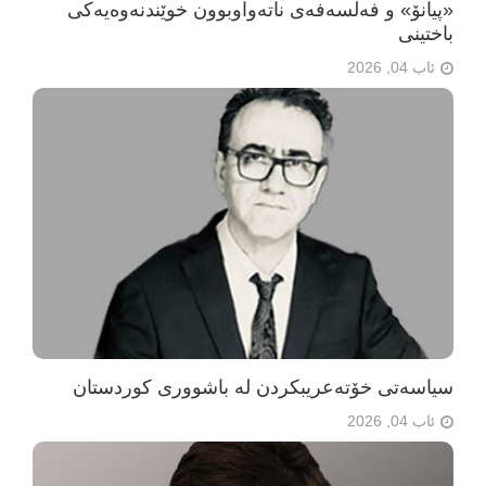
«پیانۆ» و فەلسەفەی ناتەواوبوون خوێندنەوەیەکی
باختینی
ئاب 04, 2026
سیاسەتی خۆتەعریبکردن لە باشووری کوردستان
ئاب 04, 2026