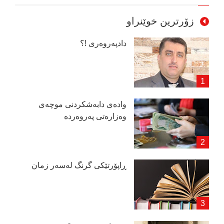
زۆرترین خوێنراو
دادپەروەری !؟
وادەی دابەشكردنی موچەی
وەزارەتی پەروەردە
ڕاپۆرتێكی گرنگ لەسەر زمان