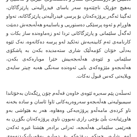
بەهیچ جۆرێک ناچێتەوە سەر یاسای فیدڕاڵیەتی پارێزگاکان،
ئەگینا ئەگەر پرۆژەکەتان بۆ پرسی فیدراڵیەتی پارێزگاکانە، تەواو
هاوڕام و ئەوە پرسێکی دەستوریی و یاساییەو هەڵەبجەش دەبێت
لەگەڵ سلێمانی و پارێزگاکانی تردا ئەو زەماوەندە ساز بکات و
کارنامەی ئەم کابینەیەش تەئکید لەو پرسە دەکاتەوە، نەک ئێوە
بەدڵی خۆتان کۆمەڵێک شاری ستەمدیدە بکەن بە پاشکۆی
سلێمانی و ئێوەی هەڵەبجەییش خێرا موبارەکەی بکەن،
هەڵەبجەو مێژوەکەی بایی ئەوەندە سەنگی هەیە چیتر سایەی
ویلایەتی کەس قبوڵ نەکات.
ئەسڵەن پێم سەیرە ئێوەی خاوەن قەڵەم چۆن ڕێگەتان بەخۆتاندا
سیمبولیەتی هەڵەبجەو سەروەریەکانی ئاوا ئاسان و سادە بخەنە
ناو کردەی مامەڵەو پرۆژەیەکی وەهاوە، هەر بە هێواشی بەو
هاوڕێیانەت بڵێ بۆچی رازی نەبوون ناوی پرۆژەکەتان بگۆڕن بە
هەرێمی سلێمانی هەڵەبجە، ئەزانی برادەر هێشتا غيره ئەکەن
لەم شارە، چونکە پرۆژەکە بۆ دوبارە بەقوربانیکردنەوەی