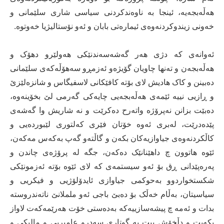
هەڵەبجەیە، ئینجا بە ناوەندکردنی سیاسی شاری سلێمانی و
خەونی زیندوکردنەوەی ئیمارەتی بابان و ئەو نۆستالیژیا خەوتوە.
ئەوانەی کە دژی هەر گەشەسەندنێکی هەولێرو دهۆک و
هەڵەبجەن و تەنها چاویان گۆیژەو ئەزمڕو سەهۆڵەکەی سلێمانی
دەبینن و کاک هادیش لای بۆتە کافێکانی لاسفیگاس و شانزەلێزێ
و ڕازیی نییە ئێمەی هەڵەبجەیی چایەکی گەرمی لێ بخۆینەوە،
دەبێت بزانن نەپرۆژە واتەرح دەکرێت و نە شاریش وا گەشەی
پێدەدرێت، لەبری ئەوە خۆتان فێری کەلتوری لێبوردەیی و
کاڵکردنەوەی جیاوازیەکان بکەن و گاڵتەو گەپ بەکەس مەکەن،
ئێوە هاتوون چ داهێنانێک دەکەن، جگە لە پرۆژەی چاندن و
پەرەپێدانی ڕق بۆ ئەو سیستمەی کە لای ئێوە بۆتە ئەزمونێکی
شکستخواردوو بەحوکمی جیاوازی ئایدۆلۆژیی و فیکریی و
سیاسیتان، بەڵام خەڵک بۆ دەبێ باجی ئەو ململانێ ناتەندروستە
بدات و ئەمە چ پیشەسازییەکە بەدەستی خۆت هەرێمەکەت لاواز
بکەیت و دڵخۆش بیت بە گوتاری سەدرو عامیریی و مالیکی و