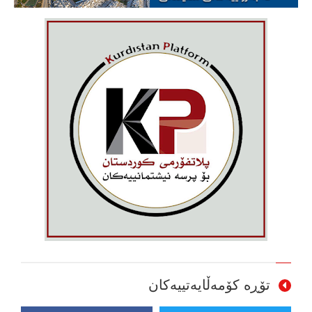
تۆڕە کۆمەڵایەتییەکان