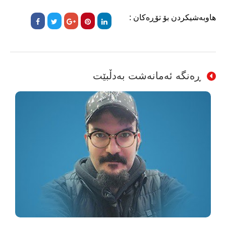
هاوبەشیکردن بۆ تۆڕەکان :
ڕەنگە ئەمانەشت بەدڵبێت