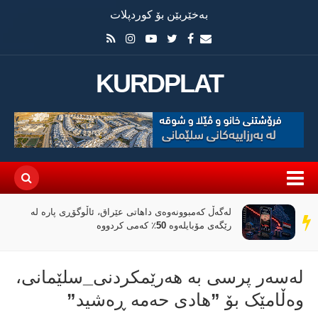
بەخێربێن بۆ کوردپلات
KURDPLAT
لەگەڵ کەمبوونەوەی داهاتی عێراق، ئاڵوگۆڕی پارە لە
سەر
رێگەی مۆبایلەوە 50٪ کەمی کردووە
دێڕ
لەسەر پرسی بە هەرێمکردنی_سلێمانی،
وەڵامێک بۆ ”هادی حەمە ڕەشید”