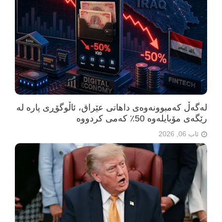
لەگەڵ کەمبوونەوەی داهاتی عێراق، ئاڵوگۆڕی پارە لە
رێگەی مۆبایلەوە 50٪ کەمی کردووە
ئاب 06, 2026