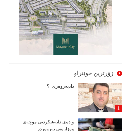
زۆرترین خوێنراو
دادپەروەری !؟
وادەی دابەشكردنی موچەی
وەزارەتی پەروەردە