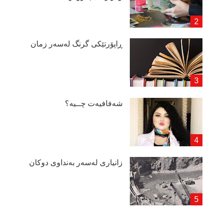
ڕاپۆرتێكی گرنگ لەسەر زمان
شەفافیەت چــیە؟
زانیاری لەسەر بەنداوی دوكان