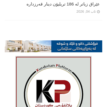
عێراق زیاتر لە 186 تریلیۆن دینار قەرزدارە
ئاب 04, 2026