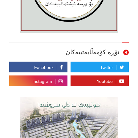
تۆڕە کۆمەڵایەتییەکان