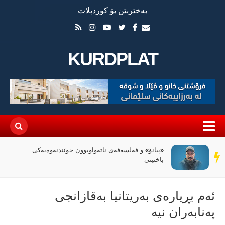
بەخێربێن بۆ کوردپلات
KURDPLAT
«پیانۆ» و فەلسەفەی ناتەواوبوون خوێندنەوەیەکی
سەر
باختینی
دێڕ
ئەم بڕیارەی بەریتانیا بەقازانجی
پەنابەران نیە