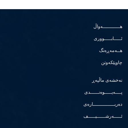
هــــــــــــەواڵ
ئـــــابـــــووری
هــەمەڕەنگ
چاوپێکەوتن
نەخشەی ماڵپەڕ
پــــەیـــــوەنــــــدی
دەربـــــــــــــــارەی
ئـــــەرشــــــیـــــف