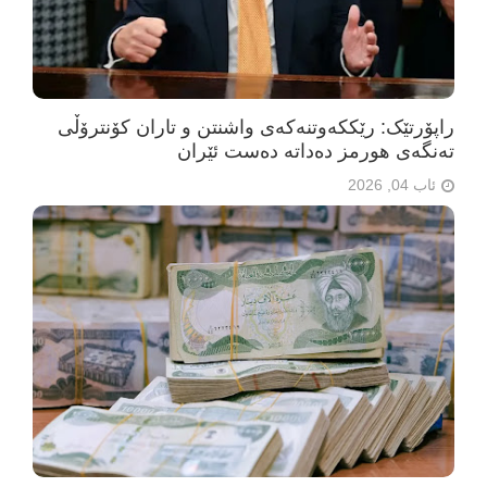
راپۆرتێک: رێککەوتنەکەی واشنتن و تاران کۆنترۆڵی
تەنگەی هورمز دەداتە دەست ئێران
ئاب 04, 2026