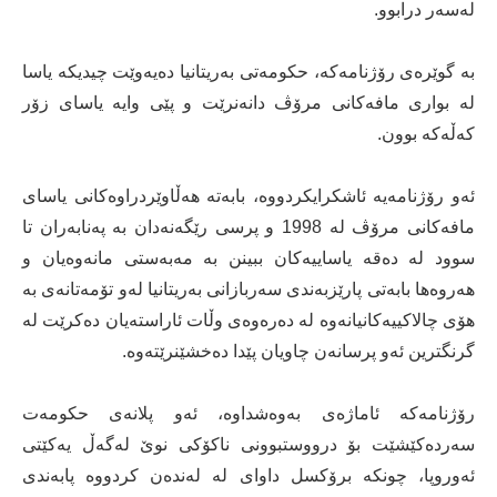
له‌سه‌ر درابوو.
به‌ گوێره‌ی رۆژنامه‌كه‌، حكومه‌تی به‌ریتانیا ده‌یه‌وێت چیدیكه‌ یاسا
له‌ بواری مافه‌كانی مرۆڤ دانه‌نرێت و پێی وایه‌ یاسای زۆر
كه‌ڵه‌كه‌ بوون.
ئه‌و رۆژنامه‌یه‌ ئاشكرایكردووه‌، بابه‌ته‌ هه‌ڵاوێردراوه‌كانی یاسای
مافه‌كانی مرۆڤ له‌ 1998 و پرسی رێگه‌نه‌دان به‌ په‌نابه‌ران تا
سوود له‌ ده‌قه‌ یاساییه‌كان ببینن به‌ مه‌به‌ستی مانه‌وه‌یان و
هه‌روه‌ها بابه‌تی پارێزبه‌ندی سه‌ربازانی به‌ریتانیا له‌و تۆمه‌تانه‌ی به‌
هۆی چالاكییه‌كانیانه‌وه‌ له‌ ده‌ره‌وه‌ی وڵات ئاراسته‌یان ده‌كرێت له‌
گرنگترین ئه‌و پرسانه‌ن چاویان پێدا ده‌خشێنرێته‌وه‌.
رۆژنامه‌كه‌ ئاماژه‌ی به‌وه‌شداوه‌، ئه‌و پلانه‌ی حكومه‌ت
سه‌رده‌كێشێت بۆ درووستبوونی ناكۆكی نوێ له‌گه‌ڵ یه‌كێتی
ئه‌وروپا، چونكه‌ برۆكسل داوای له‌ له‌نده‌ن كردووه‌ پابه‌ندی