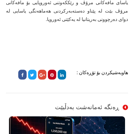
یاسای مافه‌كانی مرۆڤ و رێككه‌وتنی ئه‌وروپایی بۆ مافه‌كانی
مرۆڤ بێت له‌ پێناو ده‌سته‌به‌ركردنی هه‌ماهه‌نگی یاسایی له‌
دوای ده‌رچوونی به‌ریتانیا له‌ یه‌كێتی ئه‌وروپا.
هاوبەشیکردن بۆ تۆڕەکان :
ڕەنگە ئەمانەشت بەدڵبێت