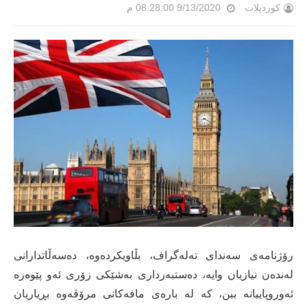
کوردپلات
9/13/2020 08:28:00 م
رۆژنامه‌ی سه‌ندای ته‌له‌گراف، بڵاویكرده‌وه‌، ده‌سه‌ڵاتدارانی
له‌نده‌ن نیازیان وایه‌، ده‌ستبه‌رداری به‌شێكی زۆری ئه‌و پێوه‌ره‌
ئه‌وروپاییانه‌ ببن، كه‌ له‌ باره‌ی مافه‌كانی مرۆڤه‌وه‌ بڕیاریان