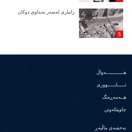
زانیاری لەسەر بەنداوی دوكان
هــــــــــــەواڵ
ئـــــابـــــووری
هــەمەڕەنگ
چاوپێکەوتن
نەخشەی ماڵپەڕ