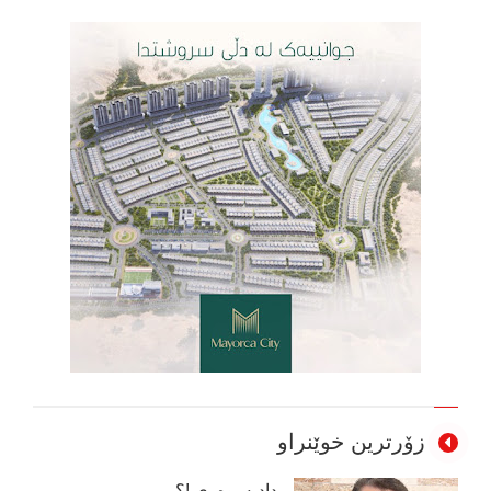
زۆرترین خوێنراو
دادپەروەری !؟