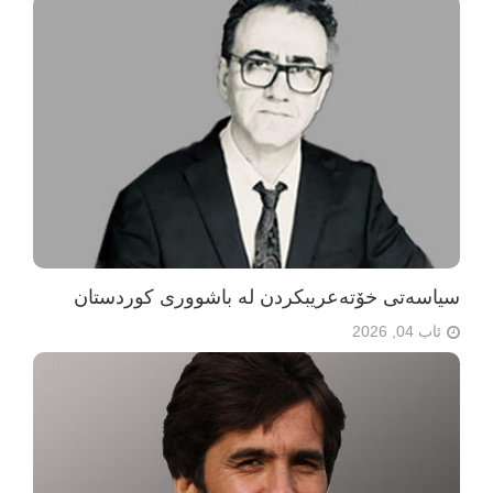
سیاسەتی خۆتەعریبکردن لە باشووری کوردستان
ئاب 04, 2026