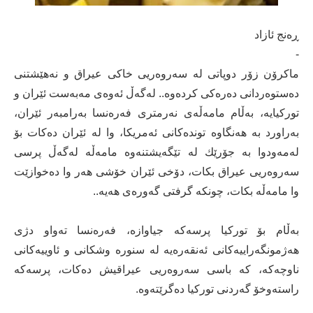
ڕەنج ئازاد‎
-
ماكرۆن زۆر دوپاتی لە سەروەریی خاكی عیراق و نەهێشتنی
دەستوەردانی دەرەكی كردەوە.. لەگەڵ ئەوەی مەبەست ئێران و
توركیایە، بەڵام مامەڵەی نەرمتری فەرەنسا بەرامبەر ئێران،
بەراورد بە هەنگاوە توندەكانی ئەمریكا، وا لە ئێران دەكات بۆ
لەمەودوا بە جۆرێك لە تێگەیشتنەوە مامەڵە لەگەڵ پرسی
سەروەریی عیراق بكات، دۆخی ئێران خۆشی هەر وا دەخوازێت
وا مامەڵە بكات، چونكە گرفتی گەورەی هەیە..
بەڵام بۆ توركیا پرسەكە جیاوازە، فەرەنسا تەواو دژی
هەژمونگەراییەكانی ئەنقەرەیە لە سنورە وشكانی و ئاوییەكانی
ناوچەكە، كە باسی سەروەریی عیراقیش دەكات، پرسەكە
راستەوخۆ گەردنی توركیا دەگرێتەوە.