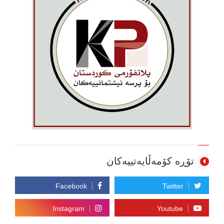
تۆڕە کۆمەڵایەتییەکان