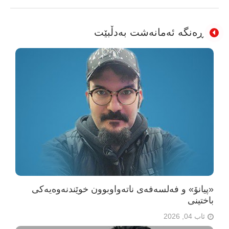
ڕەنگە ئەمانەشت بەدڵبێت
«پیانۆ» و فەلسەفەی ناتەواوبوون خوێندنەوەیەکی
باختینی
ئاب 04, 2026