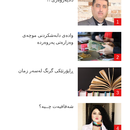
وادەی دابەشكردنی موچەی
وەزارەتی پەروەردە
ڕاپۆرتێكی گرنگ لەسەر زمان
شەفافیەت چــیە؟