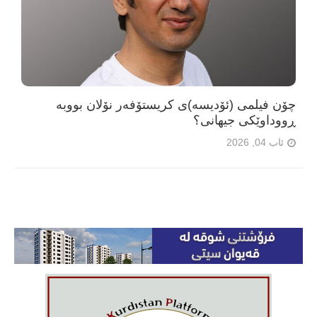
چۆن فیلمی (ئۆدیسە)ی کریستۆفەر نۆلان بووبە
ڕووداوێکی جیهانی؟
ئاب 04, 2026