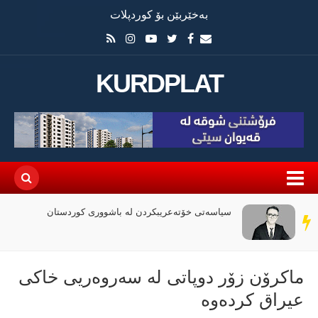
بەخێربێن بۆ کوردپلات
KURDPLAT
سیاسەتی خۆتەعریبکردن لە باشووری کوردستان
سەر
دێڕ
ماكرۆن زۆر دوپاتی لە سەروەریی خاكی
عیراق كردەوە