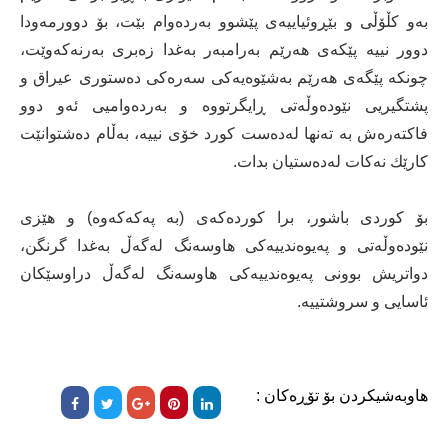
بەو كڵۆڵی و بێڕوئیاییەی پێشوو بەردەوام بێت، بۆ دوورمەودا
دوور نییە پێكەی هەرێم بەرامبەر بەغدا زەبری بەرنەكەوێت،
چونكە پێگەی هەرێم بەشێوەیەكی سەرەكی دەستوری عیراق و
پشتگیریی نێودەوڵەتی ڕایگرتووە و بەردەوامیی ئەو دوو
فاكتەرەش بە تەنها لەدەست كورد خۆی نییە، بەڵام دەشتوانێت
كارێك نەكات لەدەستیان بدات.
‎بۆ كوردی باشور، برا كوردەكەی (بە پەكەكەوە) و هێزی
نێودەوڵەتی و پەیوەندییەكی هاوسەنگ لەگەڵ بەغدا گرنگن،
دواتریش بوونی پەیوەندییەكی هاوسەنگ لەگەڵ دراوسێكان
ئاسایی و سروشتییە.
هاوبەشیکردن بۆ تۆڕەکان :