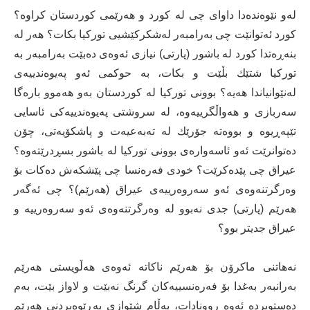
‎لەو نێوەندەدا داوای چی لە كورد و هەرێمی كوردستان كراوە؟
كورد ئەتوانێت چی بەرامبەر لەشكركێشیی توركیا بكات؟ هەر لە
بنەڕەتدا كورد لە باشور (پارتی) نیازی ئەوەی دەبێت بەرامبەر بە
توركیا شتێك بڵێت و بكات، بە حوكمی ئەو پەیوەندییەی
لەنێوانیاندا هەیە؟ بوونی توركیا لە كوردستان بەو هەموو بارەگا
سەربازی و هەواڵگرییەوە، لە سروشتی پەیوەندییەكی ئاسایی
تێپەڕیوە و بووەتە جۆرێك لە تەبەعیەت و پاشكۆیەتی، چۆن
دەتوانرێت ئەو ئاسەوارەی بوونی توركیا لە باشور بسڕدرێتەوە؟
عیراق چی پێدەكرێت؟ خودی فەرەنسا چی پێشكەش دەكات بۆ
وەرگرتنەوەی ئەو سەروەرییەی عیراق (هەرێم)؟ چی ئەگەر
هەرێم (پارتی) جدی نەبوو لە وەرگرتنەوەی ئەو سەروەرییە و
عیراق جدیتر بوو؟
‎نەهاتنی ماكرۆن بۆ هەرێم ناكاتە ئەوەی هەڵویستی هەرێم
بەرانبەر بەغدا بۆ فەرەنسییەكان گرنگ نەبێت و لاواز بێت، بەم
دەستوبردە ئەوە روونادات، بەڵام شێوازی بەڕێوەبردنی هەرێم