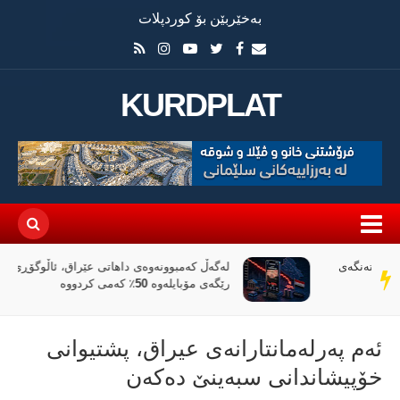
بەخێربێن بۆ کوردپلات
KURDPLAT
لەگەڵ کەمبوونەوەی داهاتی عێراق، ئاڵوگۆڕی پارە لە
سەر
رێگەی مۆبایلەوە 50٪ کەمی کردووە
دێڕ
ئەم پەرلەمانتارانەی عیراق، پشتیوانی
خۆپیشاندانی سبەینێ دەكەن