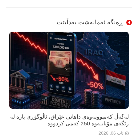
ڕەنگە ئەمانەشت بەدڵبێت
لەگەڵ کەمبوونەوەی داهاتی عێراق، ئاڵوگۆڕی پارە لە
رێگەی مۆبایلەوە 50٪ کەمی کردووە
ئاب 06, 2026