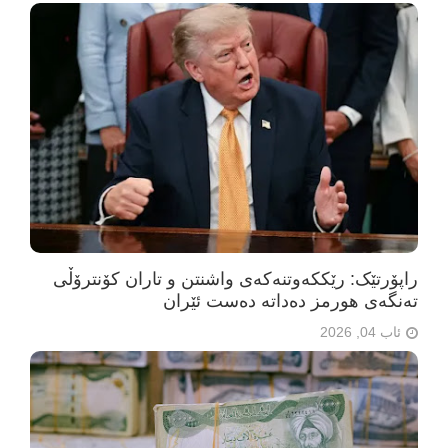
راپۆرتێک: رێککەوتنەکەی واشنتن و تاران کۆنترۆڵی
تەنگەی هورمز دەداتە دەست ئێران
ئاب 04, 2026