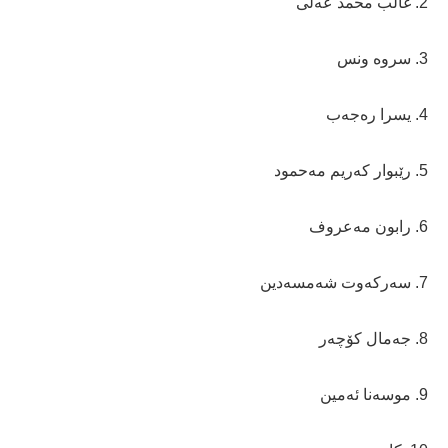
2. غالب محمد عەلی
3. سروە ونس
4. یسرا رەجەب
5. رێبوار کەریم مەحمود
6. رابون مەعروف
7. سەرکەوت شەمسەدین
8. جەمال کۆچەر
9. موسەنا ئەمین