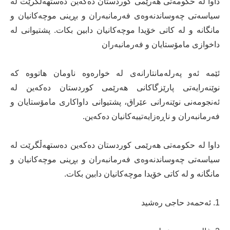
داوا لە حکومەتی ھەرێمی کوردستان دەکەین دەستھەڵگرێت لە
سیاسەتی چەوساندنەوەی فەرمانبەران و بڕینی موچەکانیان و
مانگانە و لە کاتی خۆیدا موچەکانیان دابین بکات. پشتیوانی لە
داخوازی مامۆستایان و فەرمانبەران
ئێمە ئەو پەرلەمانتارانەی لە خوارەوە ناومان ھاتووە کە
نوێنەرایەتی پارێزگاکانی ھەرێمی کوردستان دەکەین لە
ئەنجومەنی نوێنەرانی عێراق، پشتیوانی داواکاری مامۆستایان و
فەرمانبەران و ناڕەزایەتییەکانیان دەکەین.
داوا لە حکومەتی ھەرێمی کوردستان دەکەین دەستھەڵگرێت لە
سیاسەتی چەوساندنەوەی فەرمانبەران و بڕینی موچەکانیان و
مانگانە و لە کاتی خۆیدا موچەکانیان دابین بکات.
1. ئەحمەد حاجی رەشید