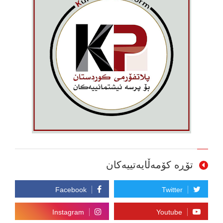
تۆڕە کۆمەڵایەتییەکان