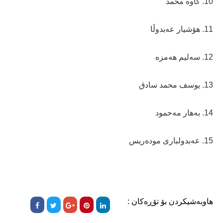
10. کاوە محمد
11. هۆشیار عەبدوڵا
12. سەلیم هەمزە
13. یوسف محمد سادق
14. بەهار مەحمود
15. عەبدولباری مودەریس
هاوبەشیکردن بۆ تۆڕەکان :