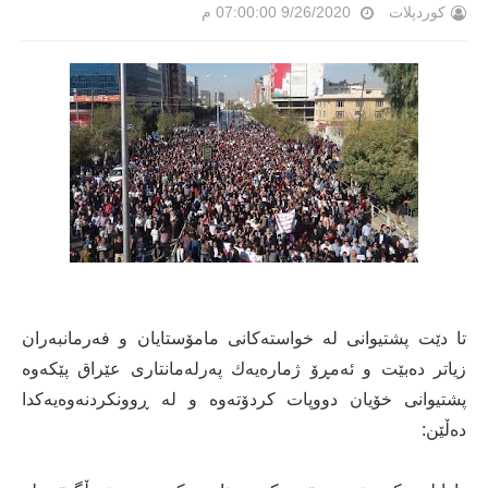
کوردپلات
9/26/2020 07:00:00 م
تا دێت پشتیوانی لە خواستەكانی مامۆستایان و فەرمانبەران
زیاتر دەبێت و ئەمڕۆ ژمارەیەك پەرلەمانتاری عێراق پێكەوە
پشتیوانی خۆیان دووپات كردۆتەوە و لە ڕوونكردنەوەیەكدا
دەڵێن: