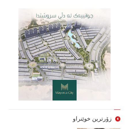
زۆرترین خوێنراو