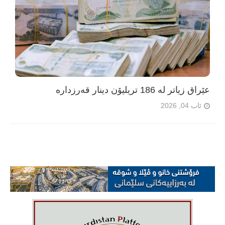
عێراق زیاتر لە 186 تریلیۆن دینار قەرزدارە
ئاب 04, 2026