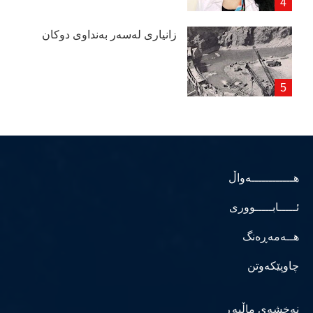
زانیاری لەسەر بەنداوی دوكان
هــــــــــــەواڵ
ئـــــابـــــووری
هــەمەڕەنگ
چاوپێکەوتن
نەخشەی ماڵپەڕ