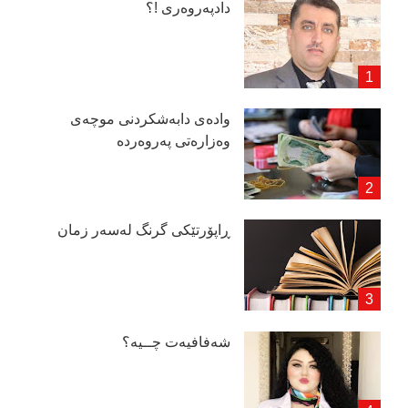
دادپەروەری !؟
وادەی دابەشكردنی موچەی
وەزارەتی پەروەردە
ڕاپۆرتێكی گرنگ لەسەر زمان
شەفافیەت چــیە؟