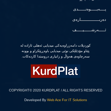
پــــەیـــــوەنــــــدی
دەربـــــــــــــــارەی
ئـــــەرشــــــیـــــف
كوردپلات دامەزراوەیەكی میدیایی ئەهلی ئازادە لە
پێناو مۆدێلێكی نوێی میدیایی باوەڕپێكراو و بوونە
سەرچاوەی هەواڵ و زانیاری دروستدا كاردەكات.
COPYRIGHT© 2020 KURDPLAT / ALL RIGHTS RESERVED
Developed By
Web Ace For IT Solutions