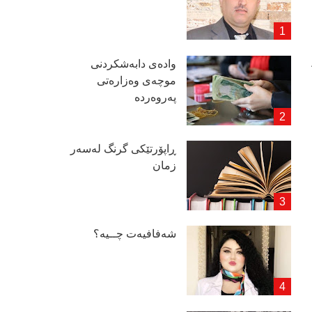
وادەی دابەشكردنی
موچەی وەزارەتی
پەروەردە
ڕاپۆرتێكی گرنگ لەسەر
زمان
شەفافیەت چــیە؟