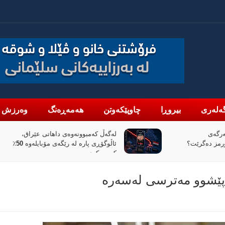
ەلەری
بیروڕا
چاوپێکەوتن
هەمەڕەنگ
وەرزش
اتی عێراق،
«پیانۆ» و فەلسەفەی ناتەواوبوون
ئاڵوگۆڕی پارە لە رێگەی مۆبایلەوە 50٪
خوێندنەوەیەکی باختینی
پێشوو مەترسی لەسەرە