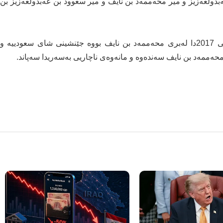
ەبدولعەزیز و میر محەممەد بن نایف و میر سعوود بن عەبدولعەزیز بن
محەممەد بن سەلمان، جێنشینی شای سعودییە لە ساڵی 2017دا لەبری محەممەد بن نایف بووە جێنشینی شای سعودییە و
محەممەد بن نایف سەندەوە و مانەوەی ناچاریی بەسەریدا سەپاند.