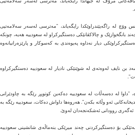
افەکانی مرۆڤ لە جیهاندا رایگەیاند، مەترسی لەسەر سەلامەتیی
.
ێکخراوی هیومان رایتس وۆچ لە راگەیێندراوێکدا رایگەیاند، "مەترسی لەسەر سەلامەتیی
 بانگخوازێک و چالاکڤانێکی دەستگیرکراو لە سعودییە هەیە، چونکە
گیرکراوێکی دیار نەداوە پەیوەندی بە کەسوکار و پارێزەرانیانەوە
ەد بن نایف لەوەتەی لە شوێنێکی نادیار لە سعودییە دەستگیرکراوە
ت".
"داوا لە دەسەڵات لە سعودییە دەکەین کوتوپڕ رێگە بە چاودێرانی
یخانەکانی ئەو وڵاتە بکەن". هەروەها داواش دەکات، سعودییە رێگە بە
لە ئەگەری روودانی ئەشکەنجەدان لەوێ.
ییە لە 6ـی ئاداری ساڵی 2020ـدا هەڵمەتێکی بۆ دەستگیرکردنی چەند میرێکی بنەماڵەی شانشینی سعودییە