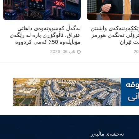
رێککەوتنەکەی واشنتن
لەگەڵ کەمبوونەوەی داهاتی
ترۆڵی تەنگەی هورمز
عێراق، ئاڵوگۆڕی پارە لە رێگەی
ت ئێران
مۆبایلەوە 50٪ کەمی کردووە
ئاب 06, 2026
نەخشەی ماڵپەڕ