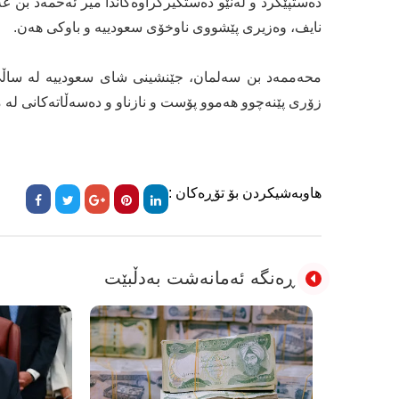
دەستپێکرد و لەنێو دەستگیرکراوەکاندا میر ئەحمەد بن ع
نایف، وەزیری پێشووی ناوخۆی سعودییە و باوکی هەن.
زۆری پێنەچوو هەموو پۆست و نازناو و دەسەڵاتەکانی لە 
هاوبەشیکردن بۆ تۆڕەکان :
ڕەنگە ئەمانەشت بەدڵبێت