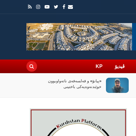
ڤیدیۆ
KP
سیاسەتی خۆتەعریبکردن لە باشووری
کوردستان