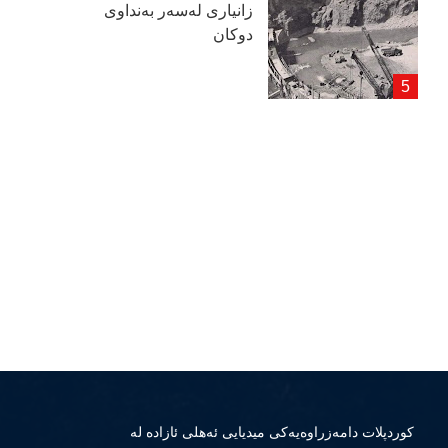
زانیاری لەسەر بەنداوی
دوكان
كوردپلات دامەزراوەیەكی میدیایی ئەهلی ئازادە لە