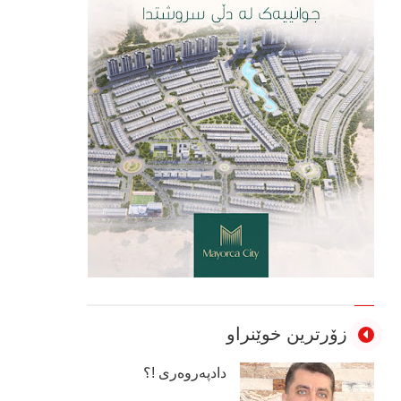
زۆرترین خوێنراو
دادپەروەری !؟