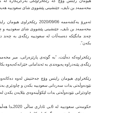
هیومان رایتس وۆچ کە رێکخراوێکی بەرگریکارە لە م
محەممەد بن نایف، جێنشینی پێشووی شای سعودییە هەیە
ئەمڕۆ یەکشەممە 2020/09/06 ر
محەممەد بن نایف، جێنشینی پێشووی شای سعودییە و چەند
چەند مانگێکە دەسەڵات لە سعودییە رێگەی بە چەند دەست
بکەن".
رێکخراوەکە دەڵێت، "بە گوتەی پارێزەرانی، میر محەمم
رێگەی پێنەدراوە پەیوەندی بە ئەندامانی خێزانەکەیەوە بکا
رێکخراوی هیومان رایتس وۆچ جەختیش لەوە دەکاتەوە، 
نێودەوڵەتی بدات سەردانی سعودییە بکەن و چاودێری بەند
چاودێرانی نێودەوڵەتی بدات لێکۆڵینەوەی بێلایەن بکەن 
حکومەتی سعود