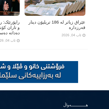
عێراق زیاتر لە 186 تریلیۆن دینار
راپۆرتێک: 
قەرزدارە
و تاران کۆن
دەداتە دەس
ئاب 04, 2026
ئاب 04, 2026
هــــــــــــەواڵ