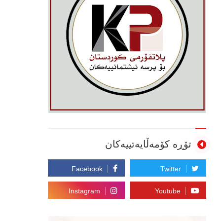
تۆڕە کۆمەڵایەتییەکان