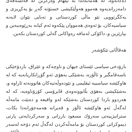
ده‌كاته‌وه‌، له‌ هه‌مانكاتدا به‌ ئیلهام وه‌رگرتن له‌ فه‌لسه‌فه‌ی
دامه‌زراندیه‌وه‌ هه‌موو هه‌وڵێكیشی خستۆته‌ گه‌ڕ بۆ یه‌كڕیزی و
یه‌كگرتوویی نێو ماڵی كوردستانی و ته‌بایی نێوان لایه‌نه‌
سیاسیه‌كان، بۆ ئه‌وه‌ی هه‌مووان پێكه‌وه‌ ئه‌م كیانه‌ به‌ڕێوه‌ببه‌ین و
بپارێزین و، داكۆكی له‌مافه‌‌ ‌ره‌واكانی گه‌لی كوردستان بكه‌ین.
هه‌ڤاڵانی تێكۆشه‌ر
بارۆدخی سیاسی ئێستای جیهان و ناوچه‌كه‌ و عێراق، باردۆخێكی
ناسه‌قامگیر و ئاڵۆزه‌، به‌شێكی به‌هۆی ئه‌و گۆڕانكاریانه‌یه كه‌‌ له‌
هاوكێشه‌ سیاسییه‌ ئیقلیمی و نێوده‌وڵه‌تیه‌كان هاتوونه‌ته‌ ئاراوه‌ و،
به‌شێكیشی به‌هۆی بڵابوونه‌وه‌ی ڤایرۆسی كۆرۆناوه‌یه‌، كه‌ له‌
هه‌ردوو باردا كوردستان به‌شێكه‌ له‌و واقیعه‌ و ده‌بێت مامه‌ڵه‌
له‌گه‌ڵ ئه‌و هاوكێشه‌ ئاڵۆز‌ و قه‌یرانه‌ هه‌مه‌جۆرانه‌دا بكات،
ستراتیژییه‌تی سه‌رۆك مسعود بارزانی و سه‌ركردایه‌تی پارتی
دیموكراتی كوردستان بۆ مامه‌ڵه‌كردن له‌گه‌ڵ ئه‌م دۆخه‌ له‌سه‌ر