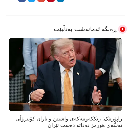
ڕەنگە ئەمانەشت بەدڵبێت
راپۆرتێک: رێککەوتنەکەی واشنتن و تاران کۆنترۆڵی
تەنگەی هورمز دەداتە دەست ئێران