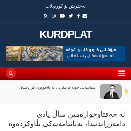
بەخێربێن بۆ کوردپلات
KURDPLAT
سیاسەتی خۆتەعریبکردن لە باشووری کوردستان
سەر
دێڕ
لە حەفتاوچوارەمین ساڵ یادی
دامەزراندنیدا، بەیاننامەیەكی بڵاوكردەوە