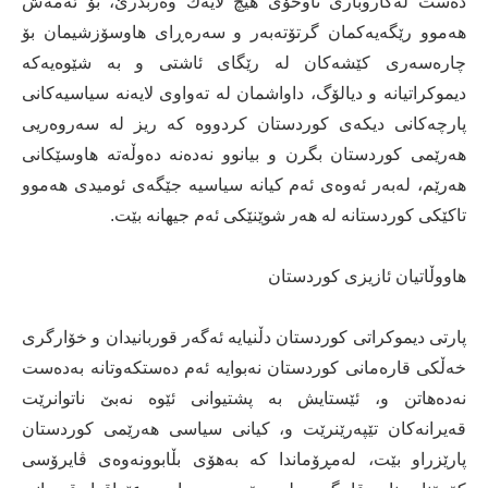
ده‌ست له‌كاروباری ناوخۆی هیچ لایه‌ك وه‌ربدرێ، بۆ ئه‌مه‌ش
هه‌موو رێگه‌یه‌كمان گرتۆته‌به‌ر و سه‌ره‌ڕای هاوسۆزشیمان بۆ
چاره‌سه‌ری كێشه‌كان له‌ رێگای ئاشتی و به‌ شێوه‌یه‌كه‌
دیموكراتیانه‌ و دیالۆگ، داواشمان له‌ ته‌واوی لایه‌نه‌ سیاسیه‌كانی
پارچه‌كانی دیكه‌ی كوردستان كردووه‌ كه‌ ریز له‌ سه‌روه‌ریی
هه‌رێمی كوردستان بگرن و بیانوو نه‌ده‌نه‌ ده‌وڵه‌ته‌ هاوسێكانی
هه‌رێم، له‌به‌ر ئه‌وه‌ی ئه‌م كیانه‌ سیاسیه‌ جێگه‌ی ئومیدی هه‌موو
تاكێكی كوردستانه‌ له‌ هه‌ر شوێنێكی ئه‌م جیهانه‌ بێت.
هاووڵاتیان ئازیزی كوردستان
پارتی دیموكراتی كوردستان دڵنیایه‌ ئه‌گه‌ر قوربانیدان و خۆارگری
خه‌ڵكی قاره‌مانی كوردستان نه‌بوایه‌ ئه‌م ده‌ستكه‌وتانه‌ به‌ده‌ست
نه‌ده‌هاتن و، ئێستایش به‌ پشتیوانی ئێوه‌ نه‌بێ ناتوانرێت
قه‌یرانه‌كان تێپه‌رێنرێت و، كیانی سیاسی هه‌رێمی كوردستان
پارێزراو بێت، له‌مڕۆماندا كه‌ به‌هۆی بڵابوونه‌وه‌ی ڤایرۆسی