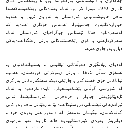
چه‌كداری و دانوستاندنی به‌رده‌وامدا بوو ‌تا ریككه‌وتنی 11ی
ئاداری 1970 ئیمزا كرا و، له‌ناو به‌نده‌كانی رێككه‌وتنه‌كه‌شدا‌
مافی هاونیشمانیانی كوردستان به‌ ته‌واوی ئایین و نه‌ته‌وه‌
جیاوازه‌كانیه‌وه‌ چه‌سپێنرا. ئه‌مه‌ش‌ هۆكاری ئه‌وه‌یه‌ كه
له‌سه‌ره‌تاوه‌ هه‌تا ئێستاش‌ جوگرافیای كوردستان له‌ناو
سه‌ر‌كردایه‌تی و كۆی رێكخستنه‌كانی پارتی ره‌نگدانه‌وه‌یه‌كی
دیارو به‌رچاوی هه‌یه‌.
له‌دوای پیلانگێڕی ده‌وڵه‌تانی ئیقلیمی و پشتیوانه‌كه‌نیان و،
نسكۆی ساڵی 1975 ، پارتی دیموكراتی كوردستان، هه‌موو
تواناكانی خۆی خسته‌گه‌ڕ و جارێكی دیكه‌ سه‌نگه‌ره‌كانی به‌رگری
له‌ شۆڕشی گوڵانی پێشكه‌وتنخوازدا ئاوه‌دانكرده‌وه‌ و، له‌ناو
ئایدیۆلۆژیه‌تی جیاواز و فره‌حزبی ‌ كوردستانیشدا، توانی
ئیراده‌یه‌كی نیشتمانی دروستبكاته‌وه‌ بۆ به‌دیهێنانی مافه‌ ره‌واكانی
گه‌له‌كه‌مان، بیگومان ئه‌مه‌ش له‌ دامه‌زراندنی به‌ره‌ی جود و
دواتریش به‌ره‌ی كوردستانییه‌وه‌ هاته‌ ئاراوه‌، ئه‌و به‌ره‌یه‌ی