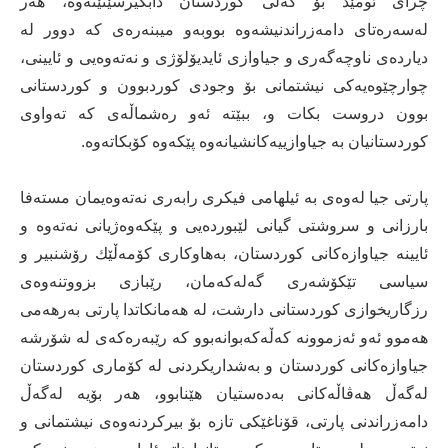
چرای ئومێد بۆ گه‌لی كوردستان دابگیرسێنێته‌وه‌، هه‌ر
له‌سه‌ره‌تای دامه‌زراندنیشه‌وه‌ بووبه‌‌و میبنه‌ره‌ی كه‌ دوور له
‌دیارده‌ی ناوچه‌گه‌ری و جیاوازی ئایدیۆلۆژی و نه‌ته‌وه‌یی ‌و ئایینی،
چوارچێوه‌یه‌كی نیشتمانی بۆ وجودی كوردبوون و كوردستانی
بوون دروست بكات و، ببێته‌ ئه‌و ره‌شماڵه‌ی كه‌ ته‌واوی
كوردستانیان به‌ جیاوازییه‌كانشیانه‌وه‌ پێكه‌وه‌ كۆبكاته‌وه‌.
پارتی جیا له‌وه‌ی به‌ ئیلهامی فیكری رابه‌ری نه‌ته‌وه‌یمان مسته‌فا
بارزانی و سروشتی گیانی لێبورده‌یی و پێكه‌وه‌ژیانی نه‌ته‌وه ‌و
ئایینه‌ جیاوازه‌كانی كوردستان، به‌هاوكاری كۆمه‌ڵێك رۆشنبیر و
سیاسی تێكۆشه‌ری گه‌له‌كه‌مان، رێبازی بزووتنه‌وه‌ی
رزگاریخوازی كوردستانی دارشت، له‌ هه‌مانكاتدا پارتی به‌رهه‌می
هه‌موو ئه‌و ئه‌زموونه‌ كه‌ڵه‌كه‌بوانه‌بوو كه‌ رێبه‌ره‌كه‌ی له‌ شۆرشه‌
جیاوازه‌كانی كوردستان و به‌شداریكردنی له‌ كۆماری كوردستان
له‌گه‌ڵ هه‌ڤاڵه‌كانی به‌ده‌ستیان هێنابوو، هه‌ر بۆیه‌ له‌گه‌ڵ
دامه‌زراندنی پارتی، قۆناغێكی تازه‌ بۆ بیركردنه‌وه‌ی نیشتمانی و