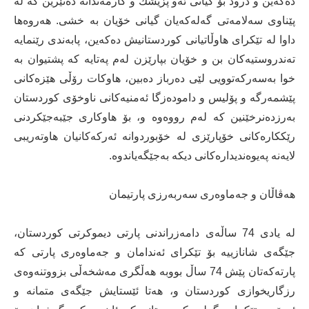
ده‌كه‌ین و درود بۆ گیانی ئه‌و پزیشك و كارمه‌ندانه‌ ده‌نێرین كه‌ له‌
پێناوی سه‌لامه‌تی گه‌له‌كه‌یان گیانی خۆیان به‌ خشی‌. هه‌روه‌ها
داوا له‌ تێكرای هاوڵاتیانی كوردستانیش ده‌كه‌ین، پابه‌ندی رێنمایه‌
ته‌ندروستیه‌كان بن و خۆیان بپارێزن له‌م په‌تایه‌ كه‌ پشتیوان به‌
خوا به‌سه‌ركه‌توویی لێی ده‌رباز ده‌بین، هاوكات رۆڵی هێزه‌كانی
پێشمه‌رگه‌ و پۆلیس و داموده‌زگا ئه‌منیه‌كانی ناوخۆی كوردستان
به‌رزده‌نرخێنین كه‌ له‌م رووه‌وه‌ و، بۆ هاوكاری جێبه‌جێكردنی
رێككاره‌كانی خۆپارێزی له‌ خۆبوردوانه‌ ئه‌ركه‌كانیان هاوته‌ریبی
لایه‌نه‌ په‌یوه‌ندیداره‌كانی دیكه‌ به‌جێگه‌یاندوه‌.
هه‌ڤاڵان و جه‌ماوه‌ری سه‌ربه‌رزی پارتیمان
له‌ یادی 74 ساڵه‌ی دامه‌زراندنی پارتی دیموكرتی كوردستان،
جێگه‌ی شانازییه‌ بۆ تێكرای ئه‌ندامان و جه‌ماوه‌ری پارتی كه‌
پارته‌كه‌تان پێش 74 ساڵ بووبه‌ هه‌ڵگری مه‌شخه‌ڵی بزووتنه‌وه‌ی
رزگاریخوازی كوردستان و، هه‌تا ئێستایش جێگه‌ی متمانه‌ و