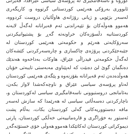
كۆرۆنا و ناسه‌قامگیری له‌ پرۆسه‌ی سیاسی عێراقدا، قه‌یرانی
ئابووری به‌رۆكی هه‌رێمی كوردستانی گرتووه‌ و، كاریگه‌ری
له‌سه‌ر بژێویی و ژیانی رۆژانه‌ی هاوڵاتیان دروست كردووه‌،
هه‌موو هه‌وڵه‌كان بۆ تێپه‌راندنی ئه‌م قه‌یرانانه‌ له‌گه‌ڵ لایه‌نه‌
كوردستانیه‌ دڵسۆزه‌كان خراونه‌‌ته‌ گه‌ڕ بۆ پشتیوانیكردنی
سه‌رۆكایه‌تی هه‌رێم و حكومه‌تی هه‌رێمی كوردستان له‌
جێبه‌جێكردنی پرۆژه‌ی چاكسازی و چاره‌سه‌ركردنی كێشه‌كان
له‌گه‌ڵ حكومه‌تی فیدراڵی عێراق، هاوكات به‌داخه‌وه‌ هه‌ندێك
ده‌نگمان گوێ لێ ده‌بێت كه‌ له‌پێناوی مه‌به‌ستی تایبه‌تی خۆیان
هه‌وڵده‌ده‌ن ئه‌م قه‌یرانانه‌ بقۆزنه‌وه‌ و پێگه‌ی هه‌رێمی كوردستان
له‌ناو پرۆسه‌ی سیاسی عێراق و ناوچه‌كه‌شدا لاواز بكه‌ن،
به‌ئامانجی دروستبوونی ناسه‌قامگیری سیاسی له‌كوردستان و،
ناچاركردنی ده‌سه‌ڵاتی سیاسی له‌ هه‌رێمدا كه‌ سازش له‌سه‌ر
مافه‌ ده‌ستووریه‌كانی گه‌لی كوردستان بكات، به‌ڵام پشت
ئه‌ستور به‌ خۆراگری و قاره‌مانییه‌تی خه‌ڵكی كوردستان، پارتی
دیموكراتی كوردستان له‌كاتێكدا هه‌موو هه‌وڵی خۆی خستۆته‌گه‌ڕ