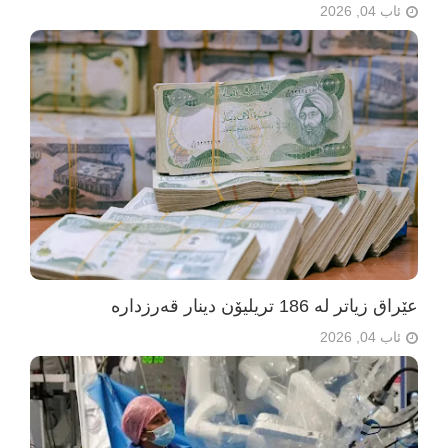
ئاب 04, 2026
عێراق زیاتر لە 186 تریلیۆن دینار قەرزدارە
ئاب 04, 2026