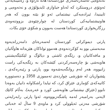
نه‌ته‌وه‌یی له‌سه‌رتاسه‌ری كوردستاندا هاته‌ ئاراوه‌ و، زه‌مینه‌یه‌كی
ئه‌وتۆی دروستكرد كه‌ له‌ناو جیاوازی ئایدیۆلۆژی و نه‌ته‌وه‌یی و
ئایینیدا، ئیراده‌یه‌كی نیشتمانی ئه‌و تۆ بێته‌ بوون كه‌ هه‌ر
هاونیشتمانیه‌كی كوردستان له‌ چوارچێوه‌ی بزووتنه‌وه‌ی
رزگاریخوازی كوردستاندا هه‌ست به‌بوون و شكۆی خۆی بكات.
پارتی دیموكراتی كوردستان له‌سه‌ره‌تای دامه‌زراندیه‌وه‌
مه‌به‌ستی بوو به‌ كۆكردنه‌وه‌ی هه‌موو تواناكان هێزبداته‌ هاوڵاتیان
و مافه‌كانیان و، رێگه‌ی ئاشتی و دیالۆگ و لێكتێگه‌یشتنی
هاوبه‌شی بۆ چاره‌سه‌ركردنی كێشه‌كان به‌ رێگه‌یه‌كی راست
زانیووه‌، هه‌ر له‌م روانگه‌یه‌شه‌وه‌ بوو، پارتی و رێبه‌ره‌كه‌ی ،
پێشوازیان له‌ شۆرشی چوارده‌ی ته‌مموزی 1958 و ده‌ستووره‌
كاتیه‌كه‌ی كۆماری عێراق كرد، كه‌ تیایدا راشكاوانه‌ دانیان به‌وه‌دا
نابوو (عێراق نیشتمانی هاوبه‌شی كورد و عه‌ره‌به‌)، به‌ڵام كاتێك
لایه‌نی به‌رامبه‌ر له‌مه‌ پاشگه‌زبووه‌وه‌‌، ئه‌وا پارتی رابه‌رایه‌تی
شۆرشی مه‌زنی ئه‌یلوولی كرد و ماوه‌ی 9 ساڵ له‌ خه‌باتی