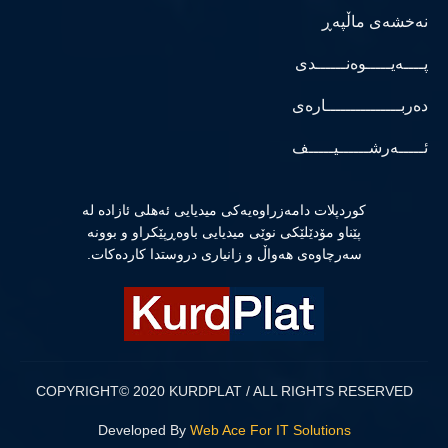
نەخشەی ماڵپەڕ
پــــەیـــــوەنــــــدی
دەربـــــــــــــــارەی
ئـــــەرشــــــیـــــف
كوردپلات دامەزراوەیەكی میدیایی ئەهلی ئازادە لە
پێناو مۆدێلێكی نوێی میدیایی باوەڕپێكراو و بوونە
سەرچاوەی هەواڵ و زانیاری دروستدا كاردەكات.
COPYRIGHT© 2020 KURDPLAT / ALL RIGHTS RESERVED
Developed By
Web Ace For IT Solutions