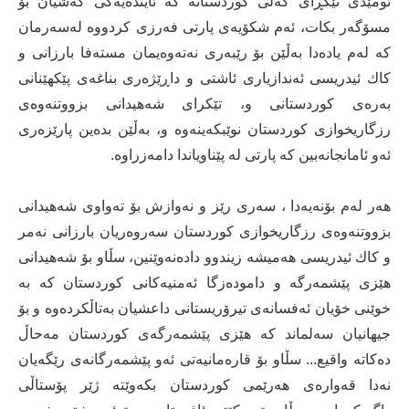
ئومێدی تێكڕای گه‌لی كوردستانه‌ كه‌ ئاینده‌یه‌كی گه‌شیان بۆ
مسۆگه‌ر بكات، ئه‌م شكۆیه‌ی پارتی فه‌رزی كردووه‌ له‌سه‌رمان
كه‌ له‌م یاده‌دا به‌ڵێن بۆ رێبه‌ری نه‌ته‌وه‌یمان مسته‌فا بارزانی و
كاك ئیدریسی ئه‌ندازیاری ئاشتی و داڕێژه‌ری بناغه‌ی پێكهێنانی
به‌ره‌ی كوردستانی و، تێكرای شه‌هیدانی بزووتنه‌وه‌ی
رزگاریخوازی كوردستان نوێبكه‌ینه‌وه‌ و، به‌ڵێن ‌بده‌ین پارێزه‌ری
ئه‌و ئامانجانه‌‌بین كه‌ پارتی له‌ پێناویاندا دامه‌زراوه‌.
هه‌ر له‌م بۆنه‌یه‌دا ، سه‌ری رێز و نه‌وازش بۆ ته‌واوی شه‌هیدانی
بزووتنه‌وه‌ی رزگاریخوازی كوردستان سه‌روه‌ریان بارزانی نه‌مر
و كاك ئیدریسی هه‌میشه‌ زیندوو داده‌نه‌وێنین، سڵاو بۆ شه‌هیدانی
هێزی پێشمه‌رگه‌ و داموده‌زگا ئه‌منیه‌كانی كوردستان كه‌ به‌
خوێنی خۆیان ئه‌فسانه‌ی تیرۆریستانی داعشیان به‌تاڵكرده‌وه‌ و بۆ
جیهانیان سه‌لماند كه‌ هێزی پێشمه‌رگه‌ی كوردستان مه‌حاڵ
ده‌كاته‌ واقیع... سڵاو بۆ قاره‌مانیه‌تی ئه‌و پێشمه‌رگانه‌ی‌ رێگه‌یان
نه‌دا قه‌واره‌ی هه‌رێمی كوردستان بكه‌وێته‌ ژێر پۆستاڵی