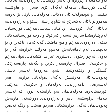
ئه‌و بنه‌مایه‌ داریژراوه‌ و، له‌به‌ر رۆشنایی به‌رژه‌وه‌ندییه‌ باڵاكانی
گه‌لی كوردستان مامه‌ڵه‌ له‌گه‌ڵ كۆی قه‌یران و هاوكێشه‌
ئیقلیمی و نیوده‌وڵه‌تیه‌كان ده‌كات، هه‌وڵه‌كانی پارتی بۆ ئه‌وه‌یه
هه‌موو تواناكان یه‌كبخرێن‌ له‌ پێناو پاراستنی شكۆ و‌ به‌رژه‌وه‌ندییه‌
باڵاكانی گه‌لی كوردستان و، كیانی سیاسی هه‌رێمی كوردستان،
له‌م پێناوه‌شدا سازش له‌سه‌ر كه‌ركوك و ناوچه‌ كوردستانییه‌كانی
دیكه‌ی ده‌ره‌وه‌ی هه‌رێم و هیچ مافێكی گه‌له‌كه‌مان نا‌كه‌ین و، بۆ
به‌دیهێنانی ئه‌م ئامانجانه‌ش هه‌موو هه‌وڵێك خراوه‌ته‌ گه‌ر بۆ
ئه‌وه‌ی له‌ چوارچێوه‌ی ده‌ستوری عێراقدا كێشه‌كانی نێوان هه‌رێم
و حكومه‌تی فیدراڵ چاره‌سه‌ر بكر‌ێن و بگه‌ینه‌ چاره‌سه‌رێكی
گشتگیر و رێككه‌وتنێكی پته‌و، هه‌روه‌ها له‌سه‌ر ئاستی
په‌یوه‌ندییه‌كانی هه‌رێمیش له‌گه‌ڵ ده‌وڵه‌تانی دراوسێ، هه‌ر
له‌سه‌ره‌تای دامه‌زراندنی په‌رله‌مان و حكومه‌تی هه‌رێمی
كوردستانه‌وه‌، هه‌وڵه‌كانمان به‌و ئاراسته‌یه‌ بوون كه‌ له‌سه‌ر
بنه‌مای دراوسێیه‌تی باش و به‌رژه‌وه‌ندی دوولایه‌نه‌ی هاوبه‌ش
په‌یوه‌ندیمان له‌گه‌ڵ دراوسێكانی هه‌رێم هه‌بێت و رێگه‌ نه‌ده‌ین