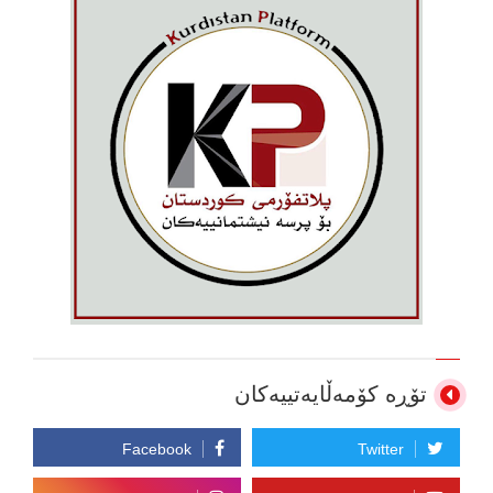
تۆڕە کۆمەڵایەتییەکان