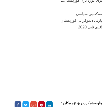
بژی كورد بژی كوردستان...
مه‌كته‌بی سیاسی
پارتی دیموكراتی كوردستان
16ی ئابی 2020
هاوبەشیکردن بۆ تۆڕەکان :