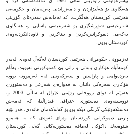
پێشڕه‌وایه‌تی راپه‌رینی ساڵی 1991 ی گه‌له‌كه‌مانی كرد و
هه‌نگاوی بۆ هه‌ڵبژاردن و دامه‌زراندنی په‌رله‌مان و حكومه‌تی
هه‌رێمی كوردستان هه‌ڵگرت، كه‌ ئه‌مانه‌ش سه‌ره‌تای گۆڕینی
شه‌رعیه‌تی شۆڕشگێری بۆ شه‌رعیه‌تی یاسایی و، هه‌نگاوی
یه‌كه‌می دیموكراتیزه‌كردن و بیناكردن و ئاوه‌دانكردنه‌وه‌ی
كوردستان بوون.
ئه‌زموونی حكومڕانی هه‌رێمی كوردستان له‌گه‌ڵ ئه‌وه‌ی له‌به‌ر
كۆمه‌ڵێك هۆكاری بابه‌تی و زاتی بێ كه‌موكورتی نه‌بووه‌، به‌ڵام
به‌رده‌وامی و پاراستن و سه‌ركه‌وتنی ئه‌م ئه‌زموونه‌ بووبه‌
هۆكاری سه‌ره‌كی داننان به‌ قه‌واره‌ی شه‌رعی و ده‌ستووری
هه‌رێم له‌ دوای رووخانی رژێمی عێراق له‌ ساڵی 2003 و،
نووسینه‌وه‌ی ده‌ستوری عێراقی فیدراڵدا، كه‌ ئه‌مه‌ش
ده‌ستكه‌وتێكی گرنگی دیكه‌ بوو بۆ گه‌له‌كه‌مان هاته‌دی، هه‌ر بۆیه‌
پارتی دیموكراتی كوردستان وێرای ئه‌وه‌ی كه‌ به‌ هه‌موو
شێوه‌یه‌ك داكۆكی له‌مافه‌ ده‌ستوریه‌كانی گه‌لی كوردستان