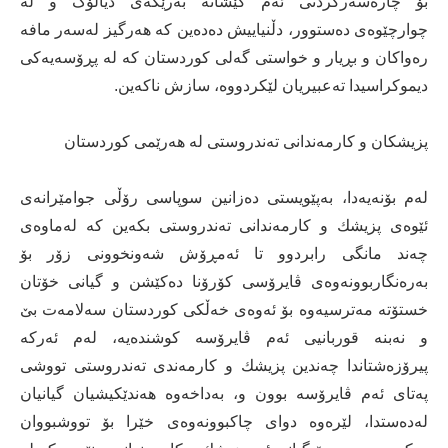
بۆ چاره‌سه‌ركردنی ئه‌م كێشانه‌ به‌رێگه‌ی دیالۆگ و له‌
چوارچێوه‌ی ده‌ستوور، دڵنیاییش ده‌ده‌ین كه‌ هه‌رگیز له‌سه‌ر مافه‌
ره‌واكان و بڕیار و خواستی گه‌لی كوردستان كه‌ له ‌پڕۆسه‌یه‌كی
دیموكراسیدا ته‌عبیریان لێكردووه‌، سازش ناكه‌ین.
پزیشكان و كارمه‌ندانی ته‌ندروستی له‌ هه‌رێمی كوردستان
له‌م بۆنه‌یه‌دا، به‌پێویستی ده‌زانین سوپاسی رۆڵی جوامێرانه‌ی
ئێوه‌ی پزیشك و كارمه‌ندانی ته‌ندروستی بكه‌ین كه‌ له‌ماوه‌ی
چه‌ند مانگی رابردوو ‌تا ئه‌مڕۆش شه‌ونخوونی زۆر بۆ
به‌ره‌نگاربوونه‌وه‌ی ڤایرۆسی كۆرۆنا ده‌كێشن و گیانی خۆتان
خستۆته‌‌ مه‌ترسیه‌وه‌ بۆ ئه‌وه‌ی خه‌ڵكی كوردستان سه‌لامه‌ت بێ
و نه‌بنه‌ قوربانیی ئه‌م ڤایرۆسه‌ كوشنده‌یه‌، له‌م ئه‌ركه‌
پیرۆزه‌شتاندا چه‌ندین پزیشك و كارمه‌ندی ته‌ندروستی تووشی
په‌تای ئه‌م ڤایرۆسه‌ بوون و، به‌داخه‌وه‌ هه‌ندێكیشیان گیانیان
له‌ده‌ستدا‌، لێره‌وه‌ دوای چاكبوونه‌وه‌ی خێرا بۆ تووشبووان