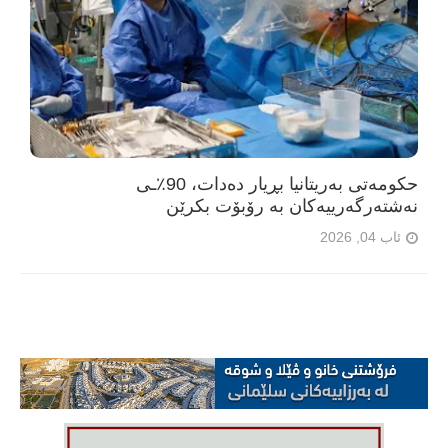
حکومەتی بەریتانیا بڕیار دەدات، 90٪ـی
نەشتەرگەرییەکان بە رۆبۆت بکرێن
ئاب 04, 2026