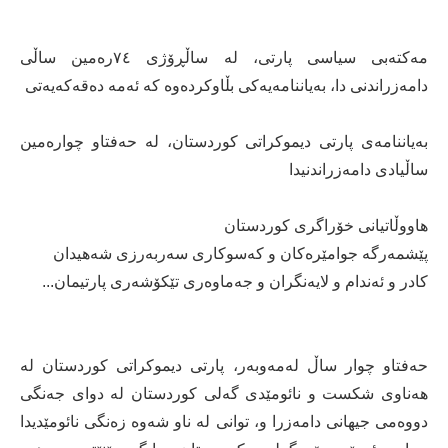
مەكتەبی سیاسی پارتی، لە ساڵڕۆژی ٧٤رەمین ساڵی
دامەزراندنی دا، بەیاننامەیەكی بڵاوكردەوە كە ئەمە دەقەكەیەتی
بەیاننامه‌ی پارتی دیموكراتی كوردستان، لە حه‌فتاو چواره‌مین
ساڵیادی دامه‌زراندنیدا
هاووڵاتیانی خۆراگری كوردستان
پێشمه‌رگه‌ جوامێره‌كان و كه‌سوكاری سه‌ربه‌رزی شه‌هیدان
كادر و ئه‌ندام و لایه‌نگران و جه‌ماوه‌ری تێكۆشه‌ری پارتیمان...
حه‌فتاو چوار ساڵ له‌مه‌وبه‌ر، پارتی دیموكراتی كوردستان له‌
هه‌ناوی شكست و نائومێدی گه‌لی كوردستان له‌ دوای جه‌نگی
دووه‌می جیهانی دامه‌زرا و، توانی له ‌ناو شه‌وه‌ زه‌نگی نائومێدیدا