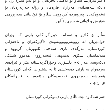
داگیركه‌ران... سڵاو بۆ یه‌كێتی ئافره‌تان و بۆ ئه‌و شێره‌ ژن و
دایكه‌ شه‌هیدانه‌ی هه‌زاران قاره‌مان و رۆڵه‌ جه‌ربه‌زه‌یان بۆ
نه‌ته‌وه‌كه‌یان په‌روه‌رده‌ كردووه‌... سڵاو بۆ‌ قوتابیانی سه‌ره‌ڕمی
شۆرش و لاوانی شوره‌ی پۆڵاین.
سڵاو بۆ كادیر و ئه‌ندامه‌ خۆڕاگره‌كانی پارتی كه‌ وێرای
جوامێریان له‌ رووبه‌رووبوونه‌وه‌ی داگیركه‌ران و ناحه‌زانی
كوردستان، به‌رگه‌ی باری سه‌ختی ئابووریان گرتووه‌ و
سه‌لماندیان شكۆی نه‌ته‌وه‌یی له‌سه‌رووی هه‌موو شتێكی
دیكه‌وه‌یه‌، هه‌ر ئه‌م دڵسۆزی وخۆراگریه‌شتانه‌ هێز و ئیراده‌ی
به‌رده‌وام به‌ پارتی ده‌به‌خشێ تا به ‌پشتیوانی گه‌لی كوردستان
هه‌میشه‌ رووبه‌ڕوی ته‌حه‌دیه‌كان ببێته‌وه‌ و قه‌یرانه‌كان
تێپه‌رێنێت.
هه‌ر شه‌كاوه‌ بێت ئاڵای پارتی دیموكراتی كوردستان