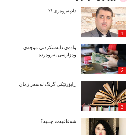
دادپەروەری !؟
وادەی دابەشكردنی موچەی
وەزارەتی پەروەردە
ڕاپۆرتێكی گرنگ لەسەر زمان
شەفافیەت چــیە؟