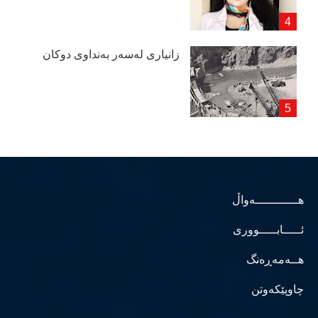
زانیاری لەسەر بەنداوی دوكان
هــــــــــــەواڵ
ئـــــابـــــووری
هــەمەڕەنگ
چاوپێکەوتن