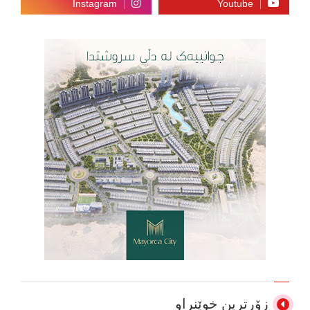
زۆرترین خوێنراو