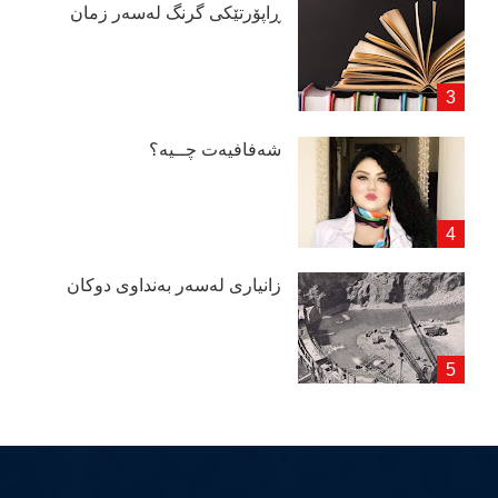
ڕاپۆرتێكی گرنگ لەسەر زمان
شەفافیەت چــیە؟
زانیاری لەسەر بەنداوی دوكان