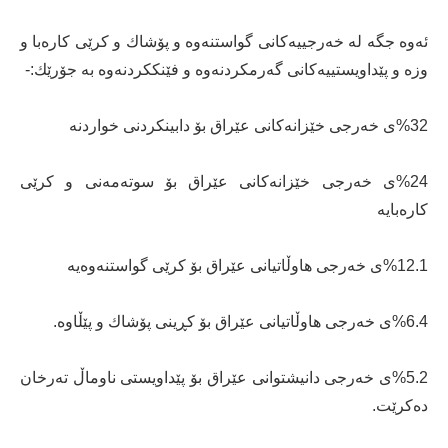
ئەوە جگە لە خەرجییەكانی گواستنەوە و پۆشاك و كرێی كارەبا و
وزە و پێداویستییەكانی گەرمكردنەوە و فێنككردنەوە بە جۆرێك:-
%32ی خەرجی خێزانەكانی عێراق بۆ دابینكردنی خواردنە
%24ی خەرجی خێزانەكانی عێراق بۆ سوتەمەنی و كرێی
كارەبایە
%12.1ی خەرجی هاوڵاتیانی عێراق بۆ كرێی گواستنەوەیە
%6.4ی خەرجی هاوڵاتیانی عێراق بۆ كڕینی پۆشاك و پێڵاوە.
%5.2ی خەرجی دانیشتوانی عێراق بۆ پێداویستی ناوماڵ تەرخان
دەكرێت.