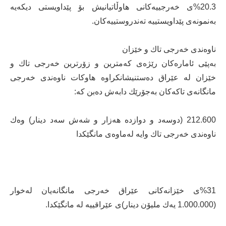
%20.3ی خەرجییەكانی هاوڵاتیانیش بۆ پێداویستی دیكەیە
بەنمونەی پێداویستییە تەندروستییەكان.
ناوەندی خەرجی تاك و خێزان
بەپێی ئامارەكان رێژەی كەمترین و زۆرترین خەرجی تاك و
خێزان لە عێراق دەستنیشانكراوە هاوكات ناوەندی خەرجی
مانگانەی تاكەكان بەجۆرێك دابەش دەبن كە:
212.600 (دوسەد و دوازدە هەزار و شەش سەد دینار) وەك
ناوەندی خەرجی تاك وایە لەماوەی مانگێكدا
%31ی خێزانەكانی عێراق خەرجی مانگانەیان لەخوار
(1.000.000 یەك ملیۆن دینار)ی عێراقییە لە مانگێكدا.