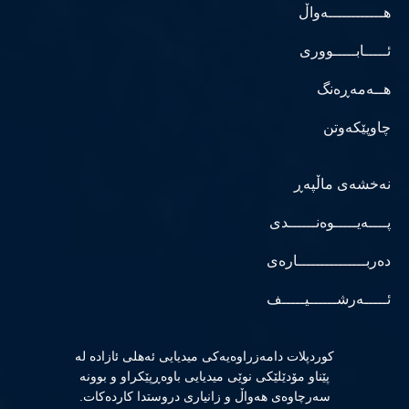
هــــــــــــەواڵ
ئـــــابـــــووری
هــەمەڕەنگ
چاوپێکەوتن
نەخشەی ماڵپەڕ
پــــەیـــــوەنــــــدی
دەربـــــــــــــــارەی
ئـــــەرشــــــیـــــف
كوردپلات دامەزراوەیەكی میدیایی ئەهلی ئازادە لە
پێناو مۆدێلێكی نوێی میدیایی باوەڕپێكراو و بوونە
سەرچاوەی هەواڵ و زانیاری دروستدا كاردەكات.