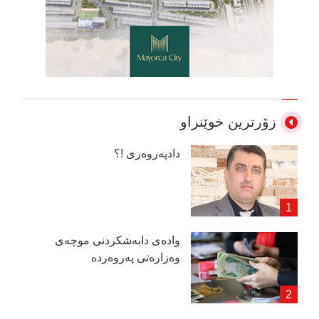
زۆرترین خوێنراو
دادپەروەری !؟
وادەی دابەشكردنی موچەی
وەزارەتی پەروەردە