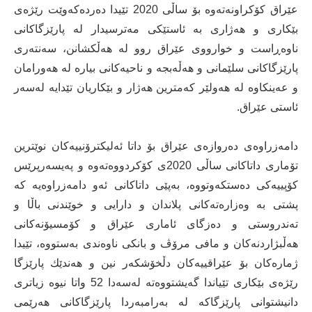
عێراق كۆكراونەتەوە بۆ ساڵی 2020 تێیدا دەردەكەوێت رێژەی
بێكاری و هەژاری بە ئاستێكی مەترسیدار لە پارێزگاكانی
ناوەڕاست و خوارووی عێراق روو لە هەڵكشانن، سەنتەری
پارێزگاكانی سلێمانی و هەڵەبجە و ناحیەكانی بیارە لە هەورامان
و عەینكاوە لە هەولێر كەمترین هەژار و بێكاریان تێدایە لەسەر
ئاستی عێراق.
دامەزراوەی دەروازەی عێراق بۆ داتا ئەلیكترۆنییەكان نوێترین
تۆماری داتاكانی ساڵی 2020ی كۆكردووەتەوە و پەیسەرپرێس
كۆپییەكی دەستكەوتووە، بەپێی داتاكانی ئەو دامەزراوەیە كە
پشتی بە وەزارەتەكانی پلاندان و دارایی و خوێندنی باڵا و
تەندروستی و دەزگای ئاماری عێراق و كۆمسیۆنەكانی
هەڵبژاردنەكان و مافی مرۆڤ و بانكی ناوەندی بەستووە، تێیدا
ژمارەكان بۆ عێراقییەكان دڵخۆشكەر نین و هەندێك پارێزگا
رێژەی بێكاری تێیاندا گەیشتووەتە لەسەدا 52 واتا نیوە زیاتری
دانیشتوانی پارێزگاكە لە بەرامبەردا پارێزگاكانی هەرێمی