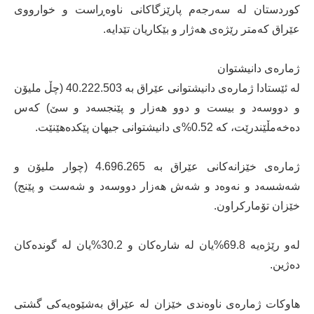
كوردستان لە سەرجەم پارێزگاكانی ناوەڕاست و خوارووی
عێراق كەمتر رێژەی هەژار و بێكاریان تێدایە.
ژمارەی دانیشتوان
لە ئێستادا ژمارەی دانیشتوانی عێراق بە 40.222.503 (چڵ ملیۆن
و دووسەد و بیست و دوو هەزار و پێنجسەد و سێ‌) كەس
دەخەمڵێندرێت، كە 0.52%ی دانیشتوانی جیهان پێكدەهێنێت.
ژمارەی خێزانەكانی عێراق بە 4.696.265 (چوار ملیۆن و
شەشسەد و نەوەد و شەش هەزار دووسەد و شەست و پێنج)
خێزان تۆماركراون.
لەو رێژەیە 69.8%یان لە شارەكان و 30.2%یان لە گوندەكان
دەژین.
هاوكات ژمارەی ناوەندی خێزان لە عێراق بەشێوەیەكی گشتی