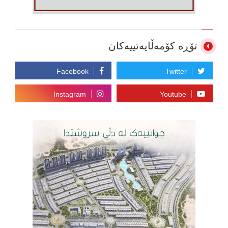
تۆڕە کۆمەڵایەتییەکان