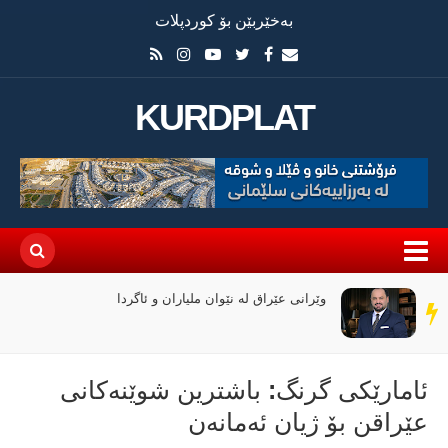
بەخێربێن بۆ کوردپلات
KURDPLAT
وێرانی عێراق لە نێوان ملیاران و ئاگردا
سەر
دێڕ
ئامارێكی گرنگ: باشترین شوێنەكانی
عێراقن بۆ ژیان‌ ئەمانەن