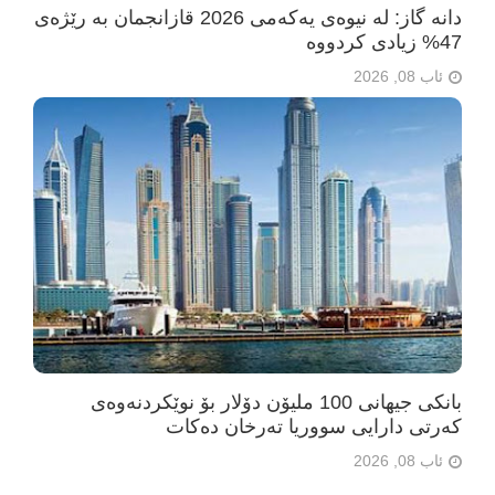
دانە گاز: لە نیوەی یەکەمی 2026 قازانجمان بە رێژەی
47% زیادی کردووە
ئاب 08, 2026
بانکی جیهانی 100 ملیۆن دۆلار بۆ نوێکردنەوەی
کەرتی دارایی سووریا تەرخان دەکات
ئاب 08, 2026