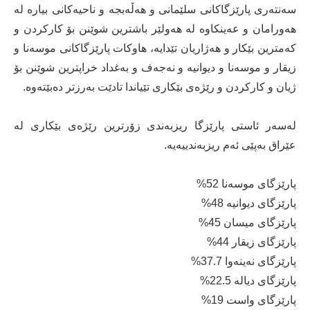
سەنتەری پارێزگاكانی سلێمانی و هەڵەبجە و ناحیەكانی بیارە لە
هەورامان و عەینكاوە لە هەولێر باشترین شوێنن بۆ كاركردن و
كەمترین بێكار و هەژاریان تێدایە، هاوكات پارێزگاكانی موسەنا و
زیقار و موسەنا و دیوانیە و نەجەف و بەغداد خراپترین شوێنن بۆ
ژیان و كاركردن و رێژەی بێكاری تێیاندا تادێت بەرزتر دەبێتەوە.
لەسەر ئاستی پارێزگا ریزبەندی زۆرترین رێژەی بێكاری لە
عێراق بەپێی ئەم ریزبەندییەیە.
پارێزگای موسەنا 52%
پارێزگای دیوانیە 48%
پارێزگای میسان 45%
پارێزگای زیقار 44%
پارێزگای نەینەوا 37.7%
پارێزگای دیالە 22.5%
پارێزگای واست 19%