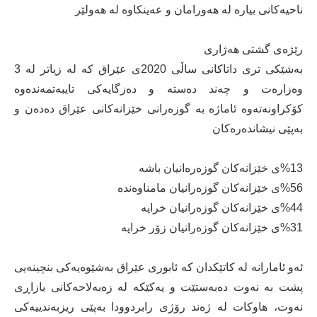
ناحیەكانی بیارە لە هەورامان و عەینكاوە لە هەولێر
رێژەی گشتی هەژاری
بەشێكی تری داتاكانی ساڵی 2020ی عێراق كە لە زیاتر لە 3
وەزارەت و چەند دەستە و دەزگایەكی تایبەتمەندەوە
كۆكراونەتەوە ئاماژە بە گوزەرانی خێزانەكانی عێراق دەدەن و
بەپێی نیشاندەرەكان
%13ی خێزانەكان گوزەرەانیان باشە
%56ی خێزانەكان گوزەرانیان مامناوەندە
%44ی خێزانەكان گوزەرانیان خراپە
%31ی خێزانەكان گوزەرانیان زۆر خراپە
ئەو ئامارانە لە كاتێكدان كە ئابوری عێراق بەشێوەیەكی بنچینەیی
پشت بە نەوت دەبەستێت و یەكێكە لە زەبەلاحەكانی بازاڕی
نەوت، هاوكات لە ژەند رۆژی رابردوودا بەپێی ریزبەندییەكی