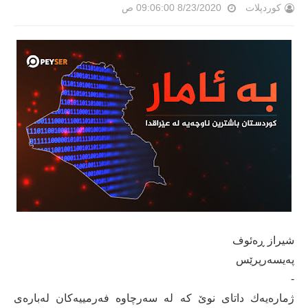
کوردپلات
8/23/2020 09:06:00 ص
شیراز ڕەئوف
پەیسەرپرێس
-
ژمارەیەك داتای نوێ كە لە سەرچاوە فەرمییەكان لەبارەی