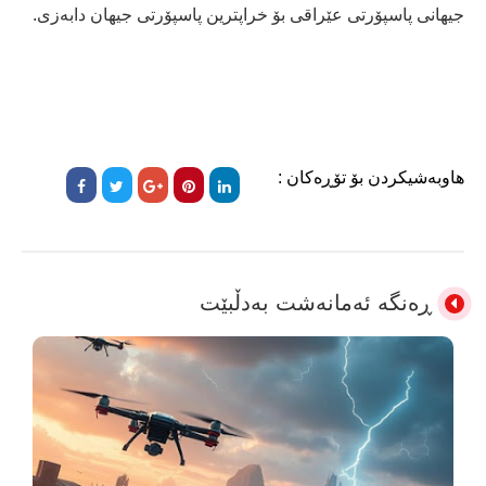
جیهانی پاسپۆرتی عێراقی بۆ خراپترین پاسپۆرتی جیهان دابەزی.
هاوبەشیکردن بۆ تۆڕەکان :
ڕەنگە ئەمانەشت بەدڵبێت