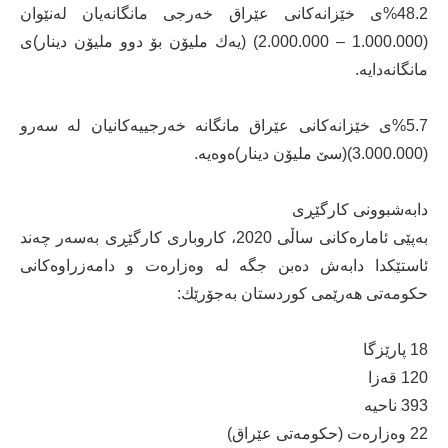
%48.2ی خێزانەكانی عێراق خەرجی مانگانەیان لەنێوان
(1.000.000 – 2.000.000) (یەك ملیۆن بۆ دوو ملیۆن دینار)ی
مانگانەدایە.
%5.7ی خێزانەكانی عێراق مانگانە خەرجییەكانیان لە سەرو
(3.000.000)(سێ‌ ملیۆن دینار)ەوەیە.
دابەشبوونی كارگێڕی
بەپێی ئامارەكانی ساڵی 2020، كاروباری كارگێڕی بەسەر چەند
ئاستێكدا دابەش دەبن جگە لە وەزارەت و دامەزراوەكانی
حكومەتی هەرێمی كوردستان بەجۆرێك:
18 پارێزگا
120 قەزا
393 ناحیە
22 وەزارەت (حكومەتی عێراق)