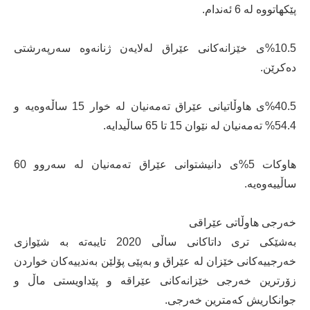
پێكهاتووە لە 6 ئەندام.
%10.5ی خێزانەكانی عێراق لەلایەن ژنانەوە سەرپەرشتی
دەكرێن.
%40.5ی هاوڵاتیانی عێراق تەمەنیان لە خوار 15 ساڵەوەیە و
54.4% تەمەنیان لە نێوان 15 تا 65 ساڵیدایە.
هاوكات 5%ی دانیشتوانی عێراق تەمەنیان لە سەروو 60
ساڵییەوەیە.
خەرجی هاوڵاتی عێراقی
بەشێكی تری داتاكانی ساڵی 2020 تایبەتە بە شێوازی
خەرجییەكانی خێزان لە عێراق و بەپێی پۆلێن بەندییەكان خواردن
زۆرترین خەرجی خێزانەكانی عێراقە و پێداویستی ماڵ و
جوانكاریش كەمترین خەرجی.