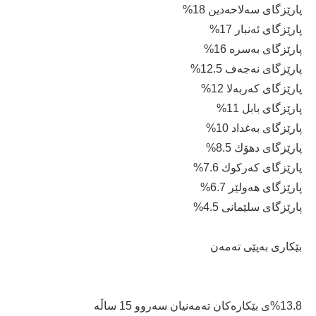
پارێزگای سەلاحەدین 18%
پارێزگای ئەنبار 17%
پارێزگای بەسرە 16%
پارێزگای نەجەف 12.5%
پارێزگای كەربەلا 12%
پارێزگای بابل 11%
پارێزگای بەغداد 10%
پارێزگای دهۆك 8.5%
پارێزگای كەركوك 7.6%
پارێزگای هەولێر 6.7%
پارێزگای سلێمانی 4.5%
بێكاری بەپێی تەمەن
%13.8ی بێكارەكان تەمەنیان سەروو 15 ساڵە