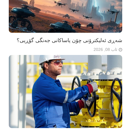
شەڕی ئەلیکترۆنی چۆن یاساکانی جەنگی گۆڕیی؟
ئاب 08, 2026