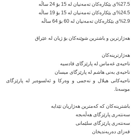
%27.5ی بێكارەكان تەمەنیان لە 15 بۆ 24 ساڵە
%24.5ی بێكارەكان تەمەنیان لە 15 بۆ 19 ساڵە
%2.9ی بێكارەكان تەمەنیان لە 60 بۆ 64 ساڵە
هەژارترین و باشترین شوێنەكان بۆ ژیان لە عێراق
هەژارترینەكان
ناحیەی غەماس لە پارێزگای قادسیە
ناحیەی بەنی هاشم لە پارێزگای میسان
ناحیەكانی هیلال و نەجمی و وەركا و ئەلسوەیر لە پارێزگای
موسەنا.
باشترینەكان كە كەمترین هەژاریان تێدایە
سەنتەری پارێزگای هەڵەبجە
سەنتەری پارێزگای سلێمانی
قەزای دەربەندیخان