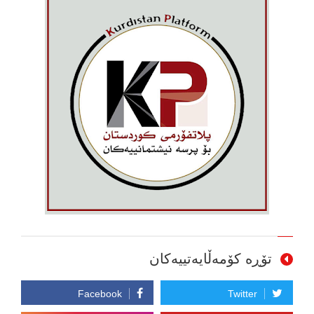
تۆڕە کۆمەڵایەتییەکان