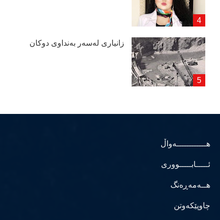
زانیاری لەسەر بەنداوی دوكان
هــــــــــــەواڵ
ئـــــابـــــووری
هــەمەڕەنگ
چاوپێکەوتن