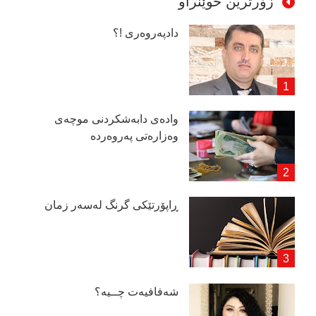
زۆرترین خوێنراو
دادپەروەری !؟
وادەی دابەشكردنی موچەی
وەزارەتی پەروەردە
ڕاپۆرتێكی گرنگ لەسەر زمان
شەفافیەت چــیە؟