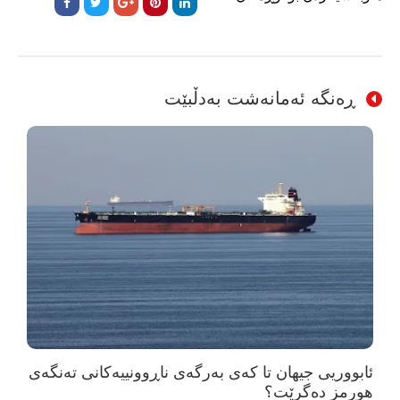
ڕەنگە ئەمانەشت بەدڵبێت
ئابووریی جیهان تا کەی بەرگەی ناڕوونییەکانی تەنگەی
هورمز دەگرێت؟