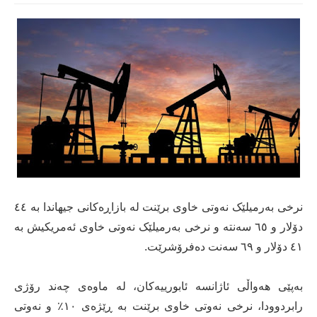
نرخی بەرمیلێک نەوتی خاوی برێنت لە بازاڕەکانی جيهاندا بە ٤٤
دۆلار و ٦٥ سەنتە و نرخى بەرميلێک نەوتی خاوی ئەمريکيش بە
٤١ دۆلار و ٦٩ سەنت دەفرۆشرێت.
بەپێی هەواڵی ئاژانسە ئابورييەکان، لە ماوەی چەند رۆژی
رابردوودا، نرخی نەوتی خاوی برێنت بە ڕێژەی ١٠٪ و نەوتی