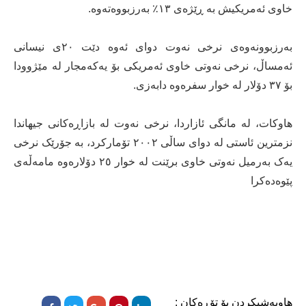
خاوی ئەمريکيش بە ڕێژەی ١٣٪ بەرزبووەتەوە.
بەرزبوونەوەی نرخی نەوت دوای ئەوە دێت ٢٠ی نيسانی
ئەمساڵ، نرخی نەوتی خاوی ئەمريکی بۆ يەکەمجار لە مێژوودا
بۆ ٣٧ دۆلار لە خوار سفرەوە دابەزی.
هاوکات، لە مانگی ئازاردا، نرخی نەوت لە بازاڕەکانی جیهاندا
نزمترين ئاستی لە دوای ساڵی ٢٠٠٢ تۆمارکرد، بە جۆرێک نرخی
یەک بەرمیل نەوتی خاوی برێنت لە خوار ٢٥ دۆلارەوە مامەڵەی
پێوەدەکرا
هاوبەشیکردن بۆ تۆڕەکان :