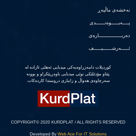
نەخشەی ماڵپەڕ
پــــەیـــــوەنــــــدی
دەربـــــــــــــــارەی
ئـــــەرشــــــیـــــف
كوردپلات دامەزراوەیەكی میدیایی ئەهلی ئازادە لە
پێناو مۆدێلێكی نوێی میدیایی باوەڕپێكراو و بوونە
سەرچاوەی هەواڵ و زانیاری دروستدا كاردەكات.
COPYRIGHT© 2020 KURDPLAT / ALL RIGHTS RESERVED
Developed By
Web Ace For IT Solutions