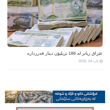
عێراق زیاتر لە 186 تریلیۆن دینار قەرزدارە
ئاب 04, 2026