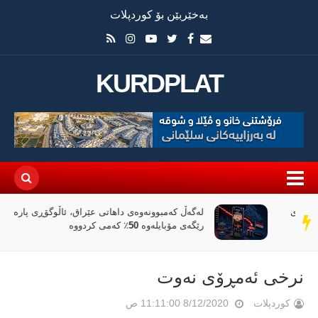
بەخێربێن بۆ کوردپلات
KURDPLAT
لەگەڵ کەمبوونەوەی داهاتی عێراق، ئاڵوگۆڕی پارە لە
سەر
رێگەی مۆبایلەوە 50٪ کەمی کردووە
دێڕ
نرخی ئەمڕۆی نەوت
کوردپلات
8/12/2020 11:11:00 ص