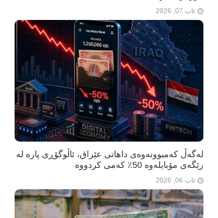
ئاب 07, 2026
لەگەڵ کەمبوونەوەی داهاتی عێراق، ئاڵوگۆڕی پارە لە
رێگەی مۆبایلەوە 50٪ کەمی کردووە
ئاب 06, 2026