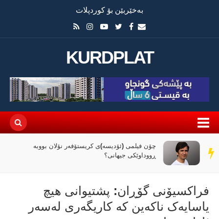
بەخێربێن بۆ کوردپلات
KURDPLAT
چۆن فیلمی (ئۆدیسە)ی کریستۆفەر نۆلان بووبە
سەر
ڕووداوێکی جیهانی؟
دێڕ
فراکسیۆنی گۆڕان: پشتیوانی ھیچ
یاسایەک ناکەین کە کاریگەری لەسەر