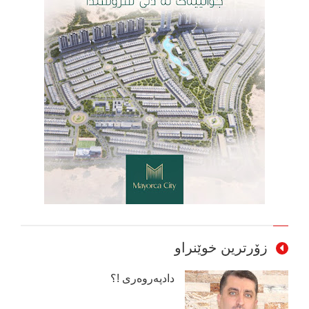
زۆرترین خوێنراو
دادپەروەری !؟