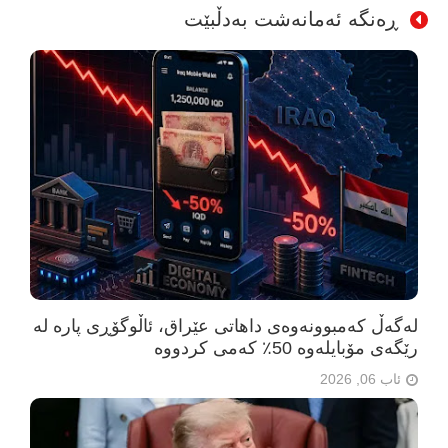
ڕەنگە ئەمانەشت بەدڵبێت
لەگەڵ کەمبوونەوەی داهاتی عێراق، ئاڵوگۆڕی پارە لە
رێگەی مۆبایلەوە 50٪ کەمی کردووە
ئاب 06, 2026