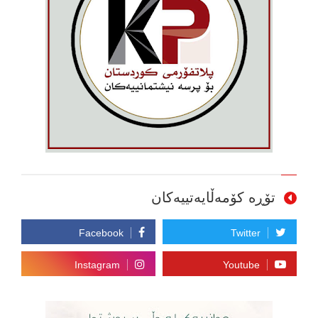
تۆڕە کۆمەڵایەتییەکان