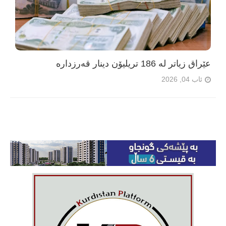
عێراق زیاتر لە 186 تریلیۆن دینار قەرزدارە
ئاب 04, 2026