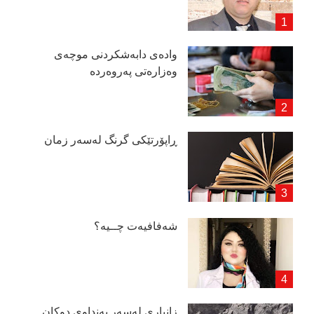
وادەی دابەشكردنی موچەی
وەزارەتی پەروەردە
ڕاپۆرتێكی گرنگ لەسەر زمان
شەفافیەت چــیە؟
زانیاری لەسەر بەنداوی دوكان