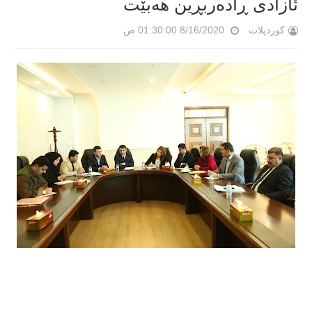
ئازادی ڕادەربڕین ھەبێت
کوردپلات
8/16/2020 01:30:00 ص