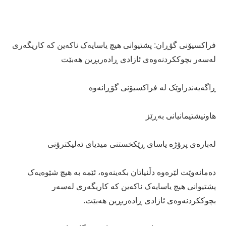
فراکسیۆنی گۆڕان: پشتیوانی ھیچ یاسایەک ناکەین کە کاریگەری
لەسەر بچوککردنەوەی ئازادی ڕادەربڕین ھەبێت
ڕاگەیەندراوێک لە فراکسیۆنی گۆڕانەوە
ھاونیشتیمانیانی بەڕێز
لەبارەی پرۆژە یاسای ڕێکخستنی میدیای ئەلیکترۆنی
دەمانەوێت لێرەوە دڵنیاتان بکەینەوە، ئێمە بە ھیچ شێوەیەک
پشتیوانی ھیچ یاسایەک ناکەین کە کاریگەری لەسەر
بچوککردنەوەی ئازادی ڕادەربڕین ھەبێت.