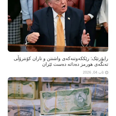
راپۆرتێک: رێککەوتنەکەی واشنتن و تاران کۆنترۆڵی
تەنگەی هورمز دەداتە دەست ئێران
ئاب 04, 2026