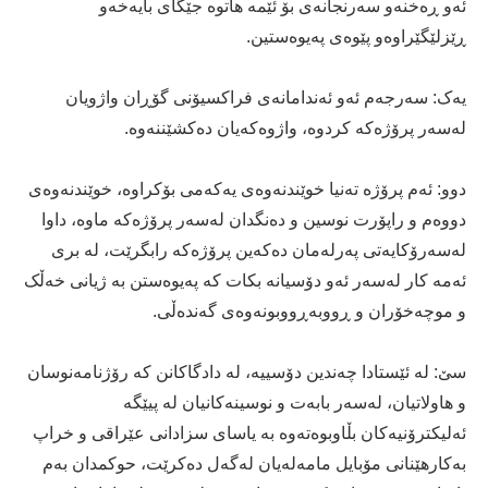
ئەو ڕەخنەو سەرنجانەی بۆ ئێمە ھاتوە جێگای بایەخەو
ڕێزلێگێراوەو پێوەی پەیوەستین.
یەک: سەرجەم ئەو ئەندامانەی فراکسیۆنی گۆڕان واژویان
لەسەر پرۆژەکە کردوە، واژوەکەیان دەکشێننەوە.
دوو: ئەم پرۆژە تەنیا خوێندنەوەی یەکەمی بۆکراوە، خوێندنەوەی
دووەم و راپۆرت نوسین و دەنگدان لەسەر پرۆژەکە ماوە، داوا
لەسەرۆکایەتی پەرلەمان دەکەین پرۆژەکە رابگرێت، لە بری
ئەمە کار لەسەر ئەو دۆسیانە بکات کە پەیوەستن بە ژیانی خەڵک
و موچەخۆران و ڕووبەڕووبونەوەی گەندەڵی.
سێ: لە ئێستادا چەندین دۆسییە، لە دادگاکانن کە رۆژنامەنوسان
و ھاولاتیان، لەسەر بابەت و نوسینەکانیان لە پیێگە
ئەلیکترۆنیەکان بڵاوبوەتەوە بە یاسای سزادانی عێراقی و خراپ
بەکارھێنانی مۆبایل مامەلەیان لەگەل دەکرێت، حوكمدان بەم