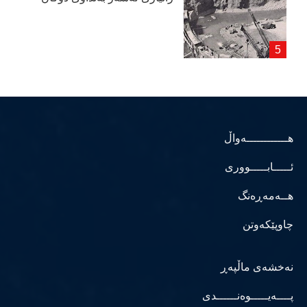
هــــــــــــەواڵ
ئـــــابـــــووری
هــەمەڕەنگ
چاوپێکەوتن
نەخشەی ماڵپەڕ
پــــەیـــــوەنــــــدی