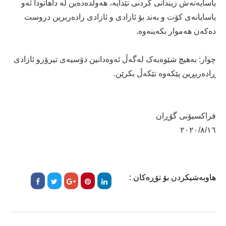
یاسایەنەش زیندانی کردنی تێدایە، ھەولدەدەین لە داھاتودا ئەو
یاسایانەی کۆت و بەند بۆ ئازادی و ئازادی رادەربرین دروست
دەکەن ھەموار بکەینەوە.
چوار: بەھیچ شێوەیەک لەگەڵ ئەوەدانین دۆسیەی تیرۆرو ئازادی
ڕادەربڕین پێکەوە تێکەڵ بکرێن.
فراکسیۆنی گۆڕان
٢٠٢٠/٨/١٦
هاوبەشیکردن بۆ تۆڕەکان :