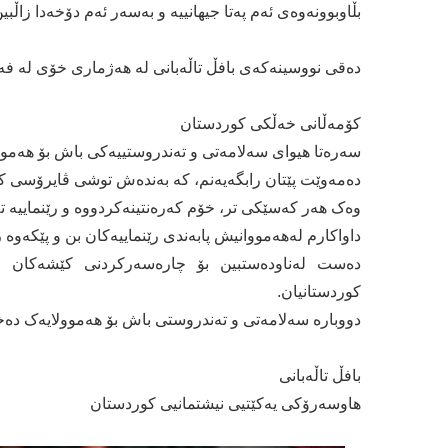
بڵاوبوونەوەی ئەم پەتا جیھانییە و بەسەر ئەم دۆخەدا زاڵبی
دەقی نووسینەکەی بافڵ تاڵەبانی لە هەژماری خۆی لە ف
کۆمەڵانی خەڵکی کوردستان
سەرەتا ھیوای سەلامەتی و تەندروستییەکی باش بۆ ھەموو
دەمەوێت پێتان رابگەیەنم، کە بەندەش توشی ڤایرۆسی کۆرۆ
وەک ھەر کەسێکی تر، خۆم کەرەنتینەکردووە و رێنماییە ت
داواکارم لەھەمووانیش پابەندی رێنماییەکان بن و پێکەوە ر
دەست لەناودەستبین بۆ چارەسەرکردنی کێشەکان و 
کوردستانیان.
دووبارە سەلامەتی و تەندروستی باش بۆ ھەموولایەک دەخو
بافڵ تاڵەبانی
هاوسەرۆکی یەکێتیی نیشتمانیی کوردستان