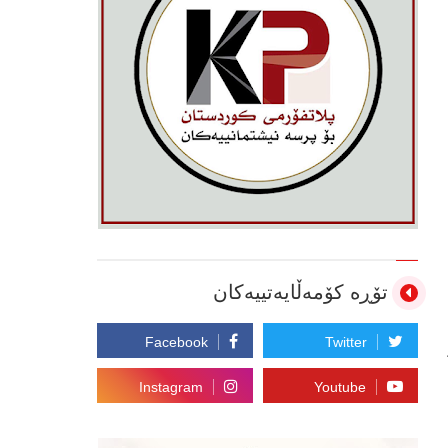
تۆڕە کۆمەڵایەتییەکان