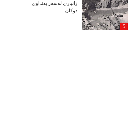
زانیاری لەسەر بەنداوی
دوكان