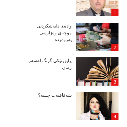
وادەی دابەشكردنی
موچەی وەزارەتی
پەروەردە
ڕاپۆرتێكی گرنگ لەسەر
زمان
شەفافیەت چــیە؟