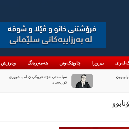
ەلەری
بیروڕا
چاوپێکەوتن
هەمەڕەنگ
وەرزش
واوبوون
سیاسەتی خۆتەعریبکردن لە باشووری
کوردستان
ابوو