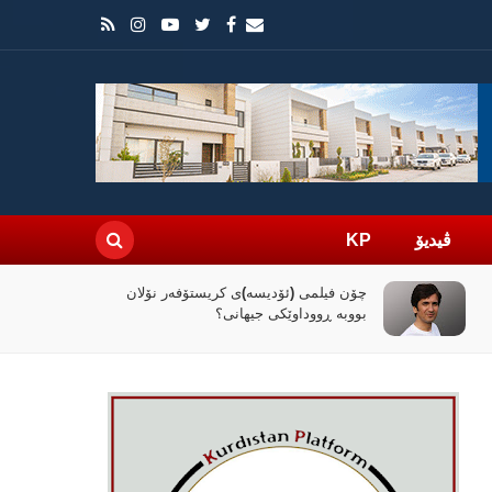
ڤیدیۆ
KP
چۆن فیلمی (ئۆدیسە)ی کریستۆفەر نۆلان
بووبە ڕووداوێکی جیهانی؟