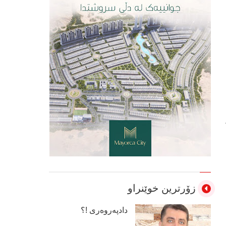
زۆرترین خوێنراو
دادپەروەری !؟