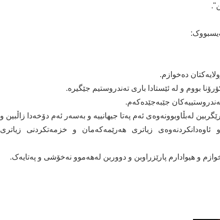
ن".
ەیسبووک:
لایەکتان دەخوازم.
نا بووم و لە ئێستادا باری تەندروستیم جێگیرە.
ەندروستییەکان جێبەجێدەکەم.
ێگربین لەبڵاوبوونەوەی ئەم پەتا جیھانییە و بەسەر ئەم دۆخەدا زاڵبین و
ئاوەدانکردنەوەی زیاتری ھەرێمەکەمان و خزمەتکردنی زیاتری
ازم و ھیوادارم پارێزراوبن و دووربن لەھەموو نەخۆشی و پەتایەک.