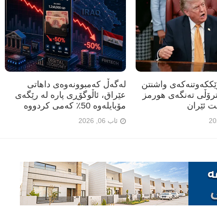
رێککەوتنەکەی واشنتن
لەگەڵ کەمبوونەوەی داهاتی
ترۆڵی تەنگەی هورمز
عێراق، ئاڵوگۆڕی پارە لە رێگەی
ت ئێران
مۆبایلەوە 50٪ کەمی کردووە
ئاب 06, 2026