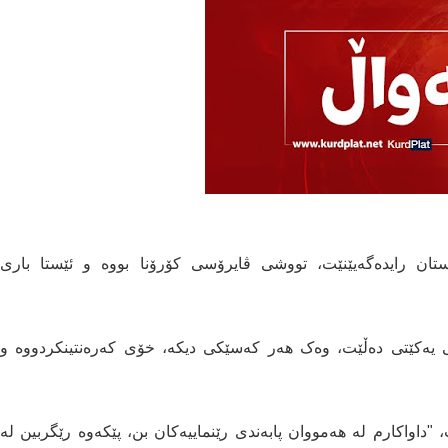
ستان رایدەگەیێنێت، تووشی ڤایرۆسی کۆرۆنا بووە و ئێستا باری
 یەکێتی دەڵێت، وەک ھەر کەسێکی دیکە، خۆی کەرەنتینکردووە و
، "داواکارم لە ھەمووان پابەندی رێنماییەکان بن، پێکەوە رێگربین لە