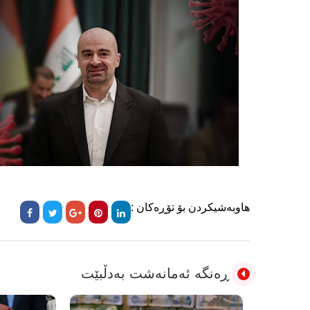
هاوبەشیکردن بۆ تۆڕەکان :
ڕەنگە ئەمانەشت بەدڵبێت