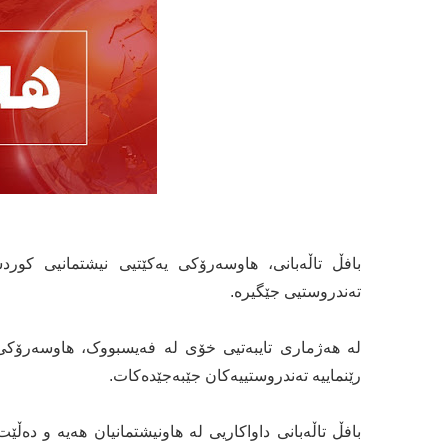
بافڵ تاڵەبانی، هاوسەرۆکی یەکێتیی نیشتمانیی کورد
تەندروستیی جێگیرە.
لە هەژماری تایبەتیی خۆی لە فەیسبووک، هاوسەرۆکی
رێنماییە تەندروستییەکان جێبەجێدەکات.
بافڵ تاڵەبانی داواکاریی لە هاونیشتمانیان هەیە و دەڵێت