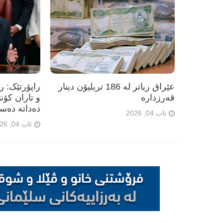
عێراق زیاتر لە 186 تریلیۆن دینار
راپۆرتێک: 
قەرزدارە
و تاران کۆن
دەداتە دەس
ئاب 04, 2026
ئاب 04, 2026