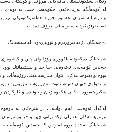
رێگای پشتگوێخستنی مافه‌كانی مرۆڤ، و كوشتنی كه‌سه‌ بێت
له‌ كۆمه‌ڵگە به‌رپاده‌كه‌ن. حكومه‌تی چینی به‌ توندی 
بێبه‌زه‌ییانه‌ سزای هه‌موو جۆره‌ هه‌ڵسوكه‌وتێكی تیرۆ
ده‌ستدرێژیكردنه‌ سه‌ر مافی مرۆڤ ده‌دات .
1- جه‌نگان دژ به‌ تیرۆریزم و تووندڕه‌وی له‌ شینجیانگ
شینجیانگ ده‌كه‌وێته‌ باكووری رۆژئاوای چین و كیشوه‌ری دو
چه‌ندین كۆمه‌ڵه‌ی نه‌ته‌وه‌یی جیا جیا و نیشتیمانێك بووه‌ ب
بووه‌ بۆ په‌یوه‌ندییه‌كانی نێوان شارستانیه‌تی رۆژهه‌ڵات و
به‌ ته‌واوی جیهان ده‌به‌سته‌وه‌. له‌م پڕۆسه‌ مێژووییه‌ دوورودر
یه‌كتر هه‌بووه‌ له‌كاتی پێكه‌وه‌ ژیان و خوێندن و كاركردن و گ
له‌گه‌ڵ ئه‌وه‌شدا، له‌م دواییه‌دا، دژ هێزه‌كان له‌ ناوه‌وه‌
تیرۆریسته‌كان، هه‌وڵی لێكدابڕانی چین و جیابوونه‌وه‌یان د
شینجیانگ به‌شێك بووه‌ له‌ چین كه‌ چه‌ندین كۆمه‌ڵه‌ نه‌ته‌وه‌