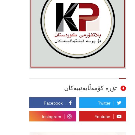
تۆڕە کۆمەڵایەتییەکان