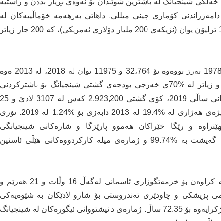
خه‌ڵكی شینجیانگ له‌ باشترین شوێندان بۆ ئه‌وه‌ی بڕیار بده‌ن و راستیه‌
ی دامه‌زراندنی كۆماری چینی میللی، داهاتی به‌رهه‌مه‌ خۆماڵییه‌كان له‌
شینجیانگ له‌ 792 ملیۆن یوانه‌وه‌ گه‌شه‌ی كردووه‌ بۆ 1.35 ترلیۆن یوان (نزیكه‌ی 200 ملیار دۆلاری ئه‌مریكی)، كه‌ 200 جار زیاتر
داهاتی دانیشتوانی شار و لادێ له‌ 119، 319 یوانه‌وه‌ له‌ 1978 به‌رز بووه‌وه‌ بۆ 32،764 و 11975 یوان له‌ 2018، له‌ 2013 ه‌وه‌
ڕێژه‌ی ئه‌م به‌رزبوونه‌وه‌یه‌ ساڵانه‌ بریتی بوو له‌ %12.3 و زیاتر له‌ %70ی خه‌رجی بودجه‌ی گشتی شینجیانگ بۆ باشتركردنی
گوزه‌رانی خه‌ڵكی ئه‌م ناوچه‌یه‌ به‌كارهاتووه‌. له‌ كۆتاییه‌كانی ساڵی 2019، كۆی گشتی 2,923,200 كه‌س له‌ 3107 لادێ و 25
ناوچه‌ی هه‌ژار له‌ شینجیانگ له‌ هه‌ژاری رزگاركراون. رێژه‌ی هه‌ژاری له‌ %19.4 له‌ 2013 دابه‌زی بۆ %1.24 له‌ 2019. تۆری
هێنراوه‌ و رێگا خێراكان هه‌موو پارێزگا و شاره‌كانی شینجیانگی
به‌یه‌كگه‌یاندووه‌، و رێژه‌ی رێگاكانی گه‌یشتن به‌ لادێكان گه‌یشت به‌ %99.74 و ژماره‌ی میله‌ كاركردووه‌كانی هێڵی ئاسنین
هه‌روه‌ها شینجیانگ 21 فڕۆكه‌خانه‌ی شارستانی هه‌یه‌ كه‌ كراوه‌ن بۆ خزمه‌تگوزاری ئاسمانی له‌گه‌ڵ 16 وڵات و 21 هه‌رێم و
 وڵات. سیسته‌می پزیشكی و چاودێری ته‌ندروستی بۆ شارو لادێكان به‌ شێوه‌یه‌كی
بنه‌ڕه‌تی بونیادنراوه‌، و تێكڕای ته‌مه‌نی چاوه‌ڕوانكراو درێژكرایه‌وه‌ بۆ 72.35 ساڵ. ژماره‌ی دانیشتووانی ئیگوره‌كان له‌ شینجیانگ