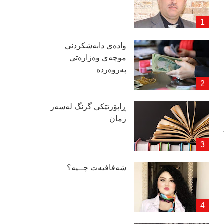
وادەی دابەشكردنی
موچەی وەزارەتی
پەروەردە
ڕاپۆرتێكی گرنگ لەسەر
زمان
شەفافیەت چــیە؟