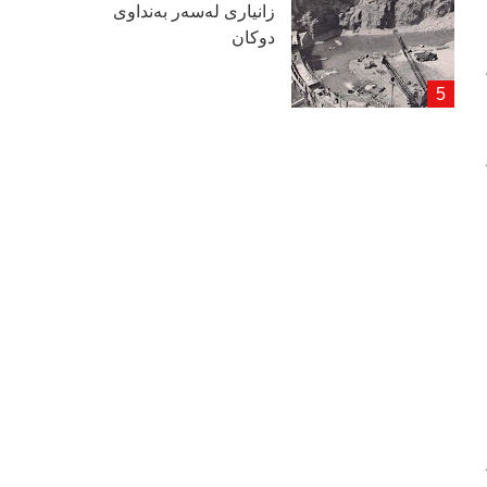
زانیاری لەسەر بەنداوی
دوكان