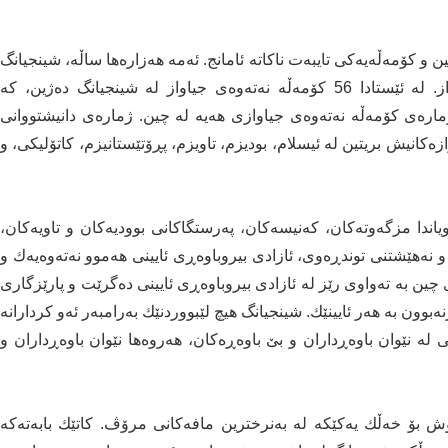
 و كۆمه‌ڵه‌یه‌كی تایبه‌ت ناكاته‌ ئامانج. ئه‌مه‌ هه‌زاره‌ها ساڵه‌، شینجیانگ
هه‌رێمێكی فره‌ نه‌ته‌وه‌یی بووه‌ بۆ چه‌نده‌ها ئایینی جیاواز. له‌ ئێستادا 56 كۆمه‌ڵه‌ نه‌ته‌وه‌ی جیاواز له‌ شینجیانگ ده‌ژین، كه‌
اره‌ی كۆمه‌ڵه‌ نه‌ته‌وه‌ی جیاوازی هه‌یه‌ له‌ چین. ژماره‌ی دانیشتووانی
ازه‌كانیش بریتین له‌ ئیسلام، بودیزم، تاویزم، پڕۆتێستانیزم، كاتۆلیكی، و
له‌نێویاندا مزگه‌وته‌كان، كه‌نیسه‌كان، په‌رستگاكانی بوودیه‌كان و تاویه‌كان،
یرۆریزم و نه‌هێشتنی توندڕه‌وی، ئازادی بیروباوه‌ڕی ئایینی هه‌موو نه‌ته‌وه‌یه‌ك و
ی چین به‌ ته‌واوی رێز له‌ ئازادی بیروباوه‌ڕی ئایینی ده‌گرێت و پارێزگاری
‌بوون به‌ هه‌ر ئایینێك. شینجیانگ هیچ لێبووردنێك به‌رامبه‌ر ئه‌و كردارانه‌
ه‌ نێوان باوه‌ڕداران و بێ باوه‌ڕه‌كان، هه‌روه‌ها نێوان باوه‌ڕداران و
 خه‌ڵك یه‌كێكه‌ له‌ به‌نرخترین مافه‌كانی مرۆڤ‌. كاتێك بابه‌ته‌كه‌