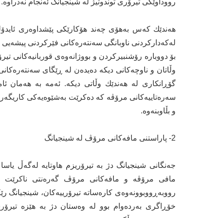
رووداوێکی تیرۆری توندوتیژ له‌ شینجیانگ ئه‌نجام نه‌دراوه‌.
هەندێك كه‌س به‌هۆی چه‌ند هۆكارێكی پێشداوه‌ری ئایدۆلۆژی
له‌كه‌داركردنی ناوبانگی سه‌نته‌ره‌كانی فێركردنی پیشه‌یی شی
بۆ دووباره‌ رۆشنبیركردن و بووژانه‌وه‌ی قوربانیه‌كانی تیرۆر
وڵاتان و ناوچه‌كانی دیکە ده‌یده‌ن له‌ ڕێگای سه‌نته‌ره‌كانی
گۆڕانكاری له‌ هەندێك وڵاتی دیکە. ئه‌مه‌ به‌ هه‌مان ئ
سەرەتاییەکانی مرۆڤه‌ كه‌ ده‌كرێت بەشێوه‌یه‌كی كاریگه‌ر ئه
و بڵاوبنه‌وه‌.
2- پاراستنی مافه‌كانی مرۆڤ له‌ شینجیانگ
جه‌نگانی شینجیانگ دژ به‌ تیرۆریزم هاوتایه‌ له‌گه‌ڵ یاس
مافی مرۆڤه‌ و مافه‌كانی مرۆڤ گه‌ره‌نتی ناكرێت ئه‌گ
رووبه‌ڕووبوونه‌وه‌ی كاره‌ساته‌ تیرۆرییه‌كان، شینجیانگ رێ
خۆڕاگری به‌رده‌وام بوو له‌ وه‌ستان دژ به‌ هێزه‌ تیرۆ