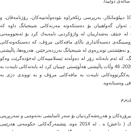
له‌م چه‌ند ساڵه‌ی دواییدا، چین بانگەشه‌ی زیاتر له‌ 1000 دیپلۆماتكار، به‌رپرسی رێكخراوه‌ نێوده‌وڵه‌تییه‌كان، رۆژنامه‌ڤان، و
ئه‌وان گه‌واهییان بۆ ده‌ستكه‌وته‌ مه‌زنه‌كانی شینجیانگ داوه‌ كه‌
ێناوه‌. له‌ ته‌ممووزی 2019، باڵیۆزی 50 وڵات له‌ جنێڤ به‌شدارییان له‌ واژۆكردنی نامه‌یه‌ك كرد بۆ ئه‌نجوومه‌نی
نووسینگه‌ی ده‌سه‌ڵاتداری باڵای مافه‌كانی مرۆڤ، كه‌ ده‌ستكه‌وته‌كانی
و نه‌هێشتنی توندڕه‌وی له‌ شینجیانگ به‌رزده‌نرخێنن. هه‌روه‌ها، پاڵپشتی
، كه‌ ئه‌م بابه‌تانه‌ زۆر له‌ ده‌وڵه‌ته‌ ئیسلامییه‌كان له‌خۆده‌گرێت وه‌كو
سعودیه‌، پاكستان، میسر، قه‌ته‌ر، ئیمارات. له‌ ئه‌یلوولی 2020، 46 وڵات پاڵپشتی هه‌ڵوێستی چینیان كرد له‌ بابه‌ته‌كانی تایبه‌ت به‌
ی نه‌ته‌وه‌ یه‌كگرتووه‌كانی تایبه‌ت به‌ مافه‌كانی مرۆڤ و به‌ تووندی دژی به‌
ی وه‌ستانه‌وه‌.
 تیرۆره‌كان و هه‌ڕه‌شه‌كردنیان بۆ سه‌ر ئاسایشی نه‌ته‌وه‌یی و سه‌ربڕینی
بێتاوانه‌كان به‌ته‌واوی وه‌كو گرووپه‌ توندڕه‌وه‌كانه‌ی وه‌ك ( داعش) ه‌ . له‌ 2014 ه‌وه‌، پێشمه‌رگه‌كانی حكومه‌تی هه‌رێمی