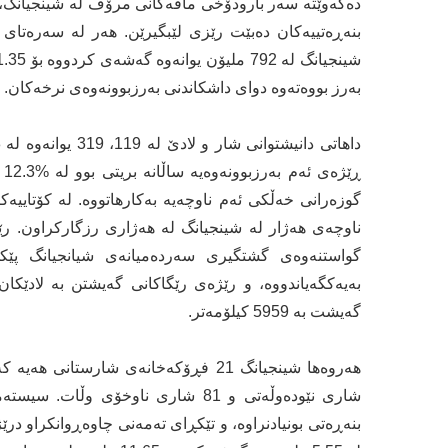
ده‌كه‌وێته‌‌ سه‌ر بارودۆخی مافه‌كانی مرۆڤ له‌ شینجیانگ، 
بنه‌ڕه‌تییه‌كان ده‌بێت رێزی لێبگیرێن. هه‌ر له‌ سه‌ره‌تا
به‌رز بووه‌ته‌وه‌ دوای داشكاندنی به‌رزبوونه‌وه‌ی نرخه‌كان.
گواستنه‌وه‌ی گشتگیری سه‌رده‌میانه‌ی شیانجیانگ پێك
گه‌یشت به‌ 5959 كیلۆمه‌تر.
شاری نێوده‌وڵه‌تی و 81 شاری ناوخۆی