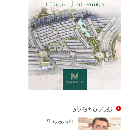
زۆرترین خوێنراو
دادپەروەری !؟