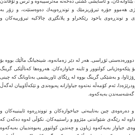
اوانه‌كان، و ئاسایشی گشتی ده‌خه‌نه‌ مه‌ترسییه‌وه‌ و ترس و تۆقاندن
دژی هه‌موو جۆره‌ تیرۆریزمێك و توندڕه‌ویه‌ك ده‌وه‌ستێت، و زۆر به‌
ری و توندڕه‌وی یاخود رێكخراو و پلانگێڕی چالاكیه‌ تیرۆرییه‌كان و
وره‌ده‌ستی ئۆڕاسی. هه‌ر له‌ دێر زه‌مانه‌وه‌، شینجیانگ ماڵێك بووه‌ بۆ
ۆ پێكه‌وه‌ژیانی كولتوور و ئاینه‌ جیاوازه‌كان. هه‌روه‌ها كه‌ناڵێكی گرینگ
 رۆژئاوا، و به‌شێكی گرینگ بووه‌ له‌ ڕێگای ئاوریشمی به‌ناوبانگ كه‌ چینی
ێژه‌دا، ئه‌م كۆمه‌ڵه‌ نه‌ته‌وه‌ جیاوازانه‌ په‌یوه‌ندی و تێكه‌ڵاوییان له‌گه‌ڵ
ه‌شه‌سه‌ندن به‌یه‌كه‌وه‌.
 و ده‌ره‌وه‌ی چین به‌تایبه‌تی جیاخوازه‌كان و تووندڕه‌وه‌ ئایینییه‌كان و
اوه‌ له‌ رێگەی شێواندنی مێژوو و راستییه‌كان. نكۆڵی له‌وه‌ ده‌كه‌ن كه‌
ی جیاواز به‌یه‌كه‌وه‌ ژیاون و چه‌ندین كو‌لتوور په‌یوه‌ندییان به‌یه‌كه‌وه‌