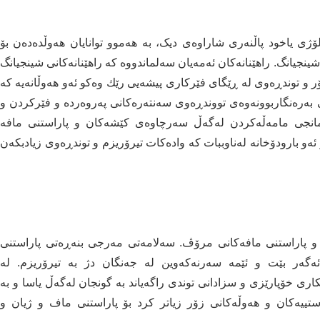
 یاخود پاڵنه‌ری شاراوه‌ی دیک، به‌ هه‌موو توانایان هه‌وڵده‌ده‌ن بۆ
نجیانگ. راهێنانه‌كان ئه‌مه‌یان سه‌لماندووه‌ كه‌ راهێنانه‌كانی شینجیانگ
 و توندڕه‌وی له‌ ڕێگای فێركاری پیشه‌یی رێك وه‌كو ئه‌و هه‌وڵانه‌یه‌ كه‌
 به‌ره‌نگاربوونه‌وه‌ی تووندڕه‌وی سه‌نته‌ره‌كانی په‌روه‌رده‌ و فێركردن و
امانجی مامه‌ڵه‌كردن له‌گه‌ڵ سه‌رچاوه‌ی كێشه‌كان و پاراستنی مافه‌
‌و بارودۆخانه‌ له‌ناوببات كه‌ واده‌كات تیرۆریزم و توندڕه‌وی زیادبكه‌ن
ا و پاراستنی مافه‌كانی مرۆڤ. سه‌لامه‌تی مه‌رجی بنه‌ڕه‌تی پاراستنی
ه‌ر بێت و ئێمه‌ سه‌رنه‌كه‌وین له‌ جه‌نگان دژ به‌ تیرۆریزم. له‌
كاری خۆپارێزی و سزادانی توندی راگه‌یاند به‌ گونجان له‌گه‌ڵ یاسا و به‌
رستییه‌كان و هه‌وڵه‌كانی زۆر زیاتر كرد بۆ پاراستنی ماف و ژیان و