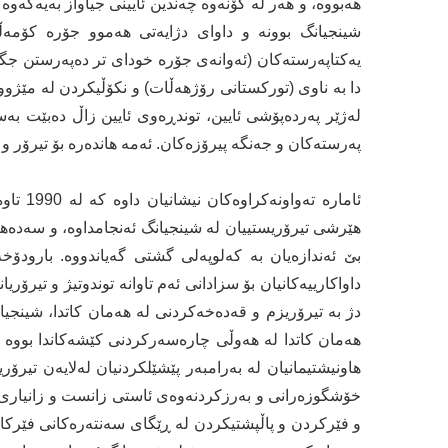
هه‌بووه‌، و هه‌ر له‌ كۆنه‌وه‌ چه‌ندین ئایینی جیاواز به‌یه‌كه‌و
شینجیانگ بوونه‌ و داوای دژایه‌تی هه‌موو جۆره‌ كۆمه‌ڵه‌
یه‌كتاپه‌رسته‌كان (ئه‌وانه‌ی جۆره‌ خودای تر ده‌په‌رستن جگ
دا به‌ ناوی (توركستانی رۆژهه‌ڵات) و نكۆڵیكردن له‌ مێژووی چی
له‌ژێر په‌رده‌پۆشی ئایین، توندڕه‌وی ئایین زاڵ ده‌بێت به‌
په‌رسته‌كان و جه‌نگه‌ پیرۆزه‌كان. ئه‌مه‌ هانده‌ره‌ بۆ تیرۆر و
هێرشی تیرۆریستییان له‌ شینجیانگ ئه‌نجامداوه‌، و سه‌ده‌ه
بێ ئه‌ندازه‌یان به‌ كه‌لوپه‌لی گشتی گه‌یاندووه‌. بارودۆخ
داواكارییه‌كانیان بۆ سزادانی ئه‌م تاوانه‌ توندوتیژ و تیرۆری
دژ به‌ تیرۆریزم و قه‌ده‌خه‌كردنی له‌ هه‌مان كاتدا، شینجیان
هه‌مان كاتدا له‌ هه‌وڵی چاره‌سه‌ركردنی كێشه‌كاندا بووه‌ له
هاونیشتیمانیان له‌ بەرامبەر پێشێلكردنیان له‌لایه‌ن تیرۆر
خۆشگوزه‌رانی و به‌رزكردنه‌وه‌ی ئاستی زانست و زانیاری د
و فێركردن و پاڵپشتیكردن له ‌ڕێگای سه‌نته‌ره‌كانی فێركار