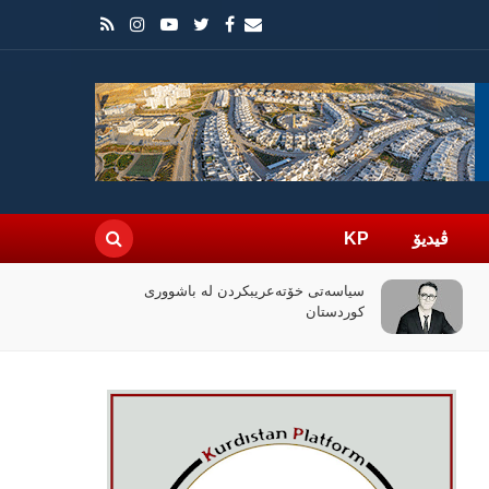
ڤیدیۆ
KP
چۆن فیلمی (ئۆدیسە)ی کریستۆفەر نۆلان
بووبە ڕووداوێکی جیهانی؟