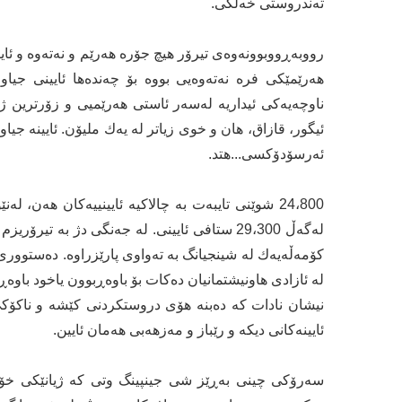
ته‌ندروستی خه‌ڵكی.
رووبەڕووبوونه‌وه‌ی تیرۆر هیچ جۆره‌ هه‌رێم و نه‌ته‌وه‌ و ئایین
ناوچه‌یه‌كی ئیداریه‌ له‌سه‌ر ئاستی هه‌رێمیی و زۆرترین ژم
ئیگور، قازاق، هان و خوی زیاتر له‌ یه‌ك ملیۆن. ئایینه‌ جیاو
ئه‌رسۆدۆكسی...هتد.
24،800 شوێنی تایبه‌ت به‌ چالاكیه‌ ئایینییه‌كان هەن‌، 
له‌گه‌ڵ 29،300 ستافی ئایینی. له‌ جه‌نگی دژ به‌ ت
كۆمه‌ڵه‌یه‌ك له‌ شینجیانگ به‌ ته‌واوی پارێزراوه‌. ده‌ستوور
له‌ ئازادی هاونیشتمانیان ده‌كات بۆ باوه‌ڕبوون یاخود باوه‌ڕنه
نیشان نادات كه‌ ده‌بنه‌ هۆی دروستكردنی كێشه‌ و ناكۆكی ل
ئایینه‌كانی دیکە و رێباز و مه‌زهه‌بی هه‌مان ئایین.
سه‌رۆكی چینی به‌ڕێز شی جینپینگ وتی كه‌ ژیانێكی خۆش بۆ