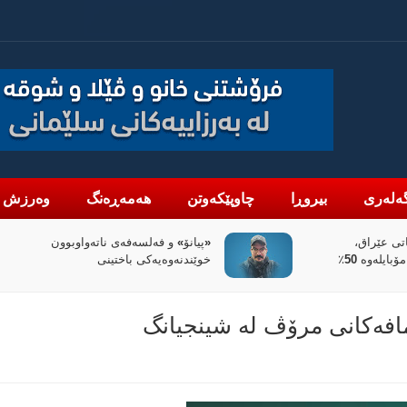
ەلەری
بیروڕا
چاوپێکەوتن
هەمەڕەنگ
وەرزش
واوبوون
سیاسەتی خۆتەعریبکردن لە باشووری
کوردستان
مافه‌كانی مرۆڤ له‌ شینجیانگ