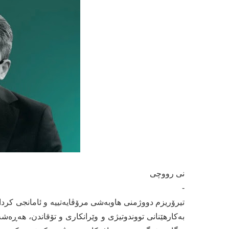
نی رووچی
-
تیرۆریزم دووژمنی هاوبه‌شی مرۆڤایه‌تییه‌ و ئامانجی كردار
به‌كارهێنانی تووندوتیژی و وێرانكاری و تۆقاندن، هه‌ڕه‌ش