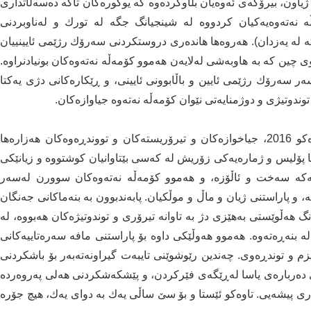
ه‌ ژیاون، بیرۆكه‌ی ئه‌وه‌یان بڵاوكرده‌وه‌ كه‌ یوگوره‌كان تاكه‌ ده‌سه‌ڵاتداری
 نه‌ته‌وه‌یه‌كیان كردووه‌ له‌ شینجیانگ جگه‌ له‌ تورك و له‌ناوبردنی
ه‌ له‌ یه‌زدان). هه‌روه‌ها هانده‌ری دروستكردنی سه‌رۆك رژێمی ئایینییان
ن كه‌ به‌ هاوبه‌شی له‌لایه‌ن هه‌موو كۆمه‌ڵه‌ نه‌ته‌وه‌‌كان بونیادنراوه‌.
سه‌ر سه‌رۆك رژێمی ئایین و باڵابوونی ئایینی، و ڕێكاره‌كانی دژی یه‌كتا
 توندوتیژی و دوژمنایه‌تی نێوان كۆمه‌ڵه‌ نه‌ته‌وه‌ جیاوازه‌كان.
ئاماره‌ ته‌واونه‌كراوه‌كان نیشانیان داوه‌ كه‌ له‌ 1990 تاوه‌كو 2016، جیاخوازه‌كان و تیرۆریسته‌كان و تووندڕه‌وه‌كان هه‌زاره‌ها
ا پۆلیس و ژماره‌یه‌كی زۆریش له‌ كه‌سی بێتاوانیان كوشتووه‌ و زیانێكی
ه‌كه‌ سه‌خت و ئاڵۆزه‌، و هه‌موو كۆمه‌ڵه‌ نه‌ته‌وه‌‌كان سوورن له‌سه‌ر
انه‌، و پاراستنی ژیان و ماڵ و موڵكیان. پابه‌ندبوون به‌ بنه‌ماكانی جه‌نگان
گ هه‌ڵوێستی به‌هێزی دژ به‌ تاوانه‌ تیرۆری و توندوتیژه‌كان هه‌بووه‌، له‌
‌ بنه‌ڕه‌ته‌وه‌. هه‌موو هه‌وڵێكی داوه‌ بۆ پاراستنی مافه‌ سەرەتاییەکانی
یزم و توندڕه‌وی. چه‌ندین رێوشوێنی تایبه‌ت گیراونه‌تەبه‌ر بۆ باشكردنی
ه‌رباره‌ی یاسا له‌ڕێگه‌ی فێركردن، و پێشكه‌شكردنی هه‌لی په‌روه‌رده‌
ی پیشه‌یی. تاوه‌كو ئێستا و بۆ سێ ساڵی یه‌ك به‌ دوای یه‌ك، هیچ جۆره‌