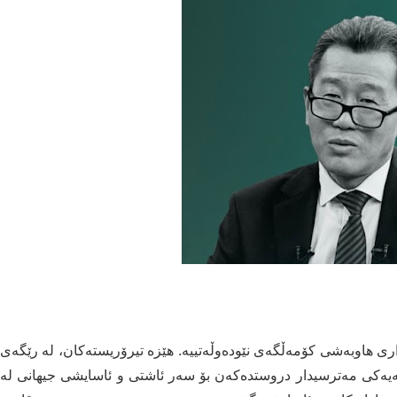
ی هاوبه‌شی كۆمه‌ڵگەی نێوده‌وڵه‌تییه‌. هێزه‌ تیرۆریسته‌كان، له‌ رێگەی
ه‌یه‌كی مه‌ترسیدار دروستده‌كه‌ن بۆ سه‌ر ئاشتی و ئاسایشی جیهانی له‌