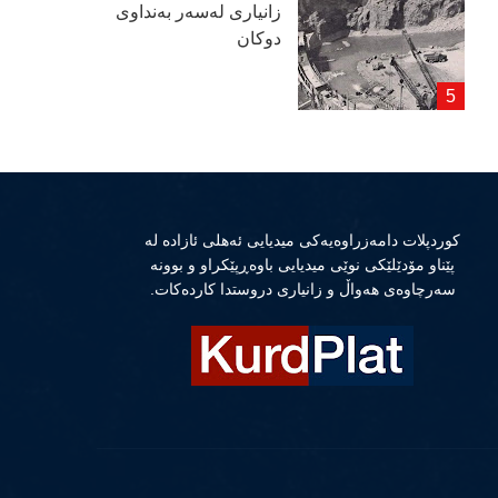
زانیاری لەسەر بەنداوی
دوكان
كوردپلات دامەزراوەیەكی میدیایی ئەهلی ئازادە لە
پێناو مۆدێلێكی نوێی میدیایی باوەڕپێكراو و بوونە
سەرچاوەی هەواڵ و زانیاری دروستدا كاردەكات.