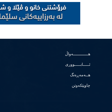
هــــــــــــەواڵ
ئـــــابـــــووری
هــەمەڕەنگ
چاوپێکەوتن