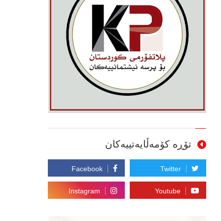
تۆڕە کۆمەڵایەتییەکان