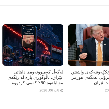
رێککەوتنەکەی واشنتن
لەگەڵ کەمبوونەوەی داهاتی
ترۆڵی تەنگەی هورمز
عێراق، ئاڵوگۆڕی پارە لە رێگەی
ت ئێران
مۆبایلەوە 50٪ کەمی کردووە
ئاب 06, 2026