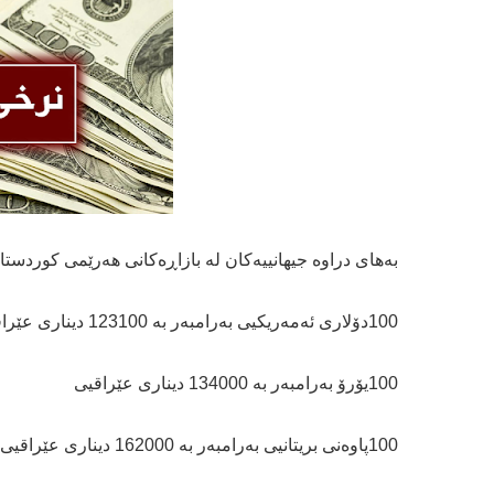
بەھای دراوە جیھانییەکان لە بازاڕەکانی ھەرێمی کوردستا
100دۆلاری ئەمەریکیی بەرامبەر بە 123100 دیناری عێراقیی
100یۆرۆ بەرامبەر بە 134000 دیناری عێراقیی
100پاوەنی بریتانیی بەرامبەر بە 162000 دیناری عێراقیی