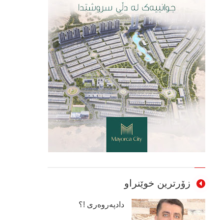
زۆرترین خوێنراو
دادپەروەری !؟