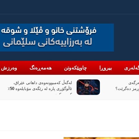
ەلەری
بیروڕا
چاوپێکەوتن
هەمەڕەنگ
وەرزش
هاتی عێراق،
«پیانۆ» و فەلسەفەی ناتەواوبوون
ئاڵوگۆڕی پارە لە رێگەی مۆبایلەوە 50٪
خوێندنەوەیەکی باختینی