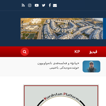
ڤیدیۆ
KP
سیاسەتی خۆتەعریبکردن لە باشووری
کوردستان