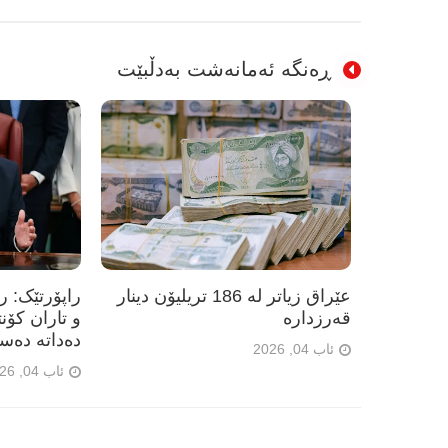
ڕەنگە ئەمانەشت بەدڵبێت
عێراق زیاتر لە 186 تریلیۆن دینار
راپۆرتێک: 
قەرزدارە
و تاران کۆن
دەداتە دەس
ئاب 04, 2026
ئاب 04, 2026