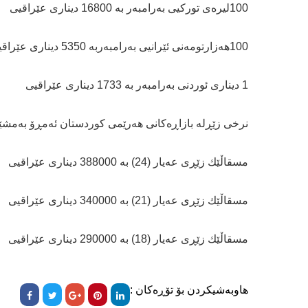
100لیرەی تورکیی بەرامبەر بە 16800 دیناری عێراقیی
100ھەزارتومەنی ئێرانیی بەرامبەربە 5350 دیناری عێراقیی
1 دیناری ئوردنی بەرامبەر بە 1733 دیناری عێراقیی
نرخی زێڕلە بازاڕەکانی ھەرێمی کوردستان ئەمڕۆ بەمشێو
مسقاڵێك زێڕی عەیار (24) بە 388000 دیناری عێراقیی
مسقاڵێك زێڕی عەیار (21) بە 340000 دیناری عێراقیی
مسقاڵێك زێڕی عەیار (18) بە 290000 دیناری عێراقیی
هاوبەشیکردن بۆ تۆڕەکان :