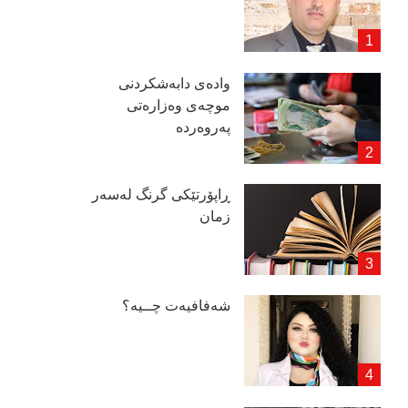
وادەی دابەشكردنی
موچەی وەزارەتی
پەروەردە
ڕاپۆرتێكی گرنگ لەسەر
زمان
شەفافیەت چــیە؟