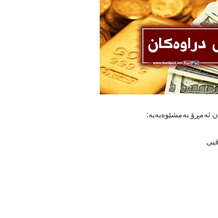
ن ئەمڕۆ بەمشێوەیەیە: