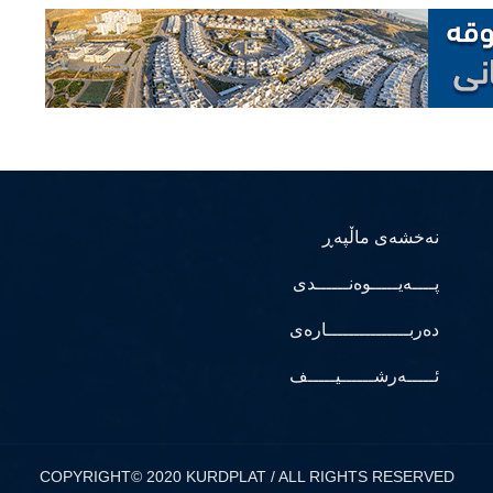
نەخشەی ماڵپەڕ
پــــەیـــــوەنــــــدی
دەربـــــــــــــــارەی
ئـــــەرشــــــیـــــف
COPYRIGHT© 2020 KURDPLAT / ALL RIGHTS RESERVED