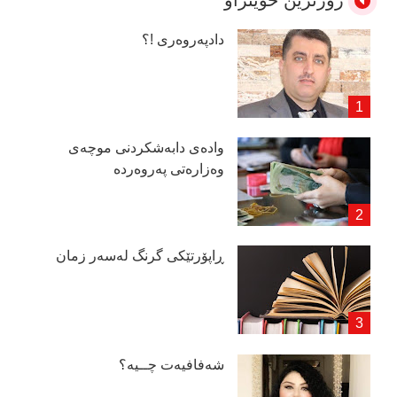
زۆرترین خوێنراو
دادپەروەری !؟
وادەی دابەشكردنی موچەی
وەزارەتی پەروەردە
ڕاپۆرتێكی گرنگ لەسەر زمان
شەفافیەت چــیە؟