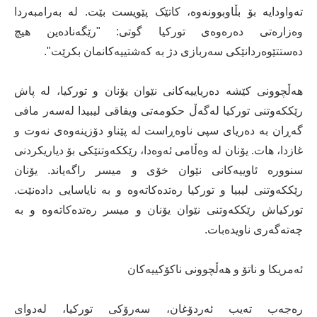
تەواودایە بۆ بڵاوبوونەوە، کاتێک پێویست بێت. لە بەرامبەردا
وەزارەتی دەرەوەی تورکیا گوتی: "رێگەنادەین هیچ
دەستتێوەردانێکی سەربازی دژ بە کەشتییەکانمان بکرێت".
هەڵچوونی کێشە دەریاییەکانی نێوان یۆنان و تورکیا، لە پاش
رێککەوتنی تورکیا لەگەڵ حکومەتی ویفاقی لیبیدا لەسەر مافی
گەڕان بە دەریای سپی ناوەڕاست لە پێناو دۆزینەوەی نەوت و
غازدا، هات. یۆنان لە وەڵامی ئەوەدا، رێککەوتنێکی بۆ دیاریکردنی
سنوورە ئاوییەکانی نێوان خۆی و میسر راگەیاند. یۆنان
رێککەوتنی لیبیا و تورکیا رەتدەکاتەوە و بە نایاسایی دادەنێت.
تورکیاش رێککەوتنی نێوان یۆنان و میسر رەتدەکاتەوە و بە
چەتەگەری ناویدەبات.
ئەمریکا و ناتۆ و هەڵچوونی ناکۆکییەکان
رەجەب تەیب ئەردۆغان، سەرۆکی تورکیا، لەدوای