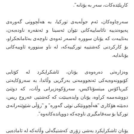
کاریلێدەکات، سەر بە یۆنانە".
سەرچاوەکان، ئەم جوڵەیەی تورکیا، بە هەڵچوونی گەورەی
پەیوەندییە نائاساییەکانی نێوان ئەسینا و ئەنقەرە ناودەبەن،
بەتایبەت کە یۆنان سوورە لەسەر ئەوەی ناوچەی بەئامانجکراو،
بۆ کارکردنی کەشتییە تورکییەکە، لە ناو سنوورە ئاوییەکانی
یۆناندایە.
وەزارەتی دەرەوەی یۆنان، ئاشکرایکرد لە کۆتایی
کۆبوونەوەیەکی ئەنجوومەنی بەرگریی وڵاتدا، بە سەرۆکایەتی
کیریاکۆس میتسۆتاکیس، سەرۆکوەزیرانی وڵات، کە دوێنێ
دووشەممە کراوە، یۆنان وایدەبینێت کە کەشتیی عەروج ریس،
دەبێتە هۆکاری "هەڵچوونێکی نوێی گەورە" و "رۆڵی شێوێنەرانەی
تورکیا بۆ سەقامگیری ناوچەکە دووپاتدەکاتەوە".
یۆنان ئاشکرایکرد بەشی زۆری کەشتیگەلی وڵاتەکە لە ئامادەیی