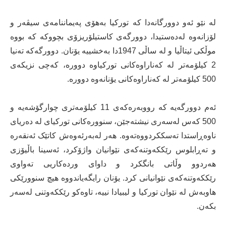
لە نێو ئەو دوورگانەدا کە تورکیا بەهۆی پەیماننامەی سیڤەر و
لۆزانەوە لەدەستیدا، دوورگەی کاستیلۆریزۆی بچووکە کە بووە
موڵکی ئیتاڵیا و لە ساڵی 1947دا بەخشییە یۆنان. دوورگەکە تەنیا
2 کیلۆمەتر لە کەناراوەکانی تورکیاوە دوورە، کەچی نزیکەی
500 کیلۆمەتر لە کەناراوەکانی یۆنانەوە دوورە.
ئەم دوورگەیە کە رووبەرەکەی 11 کیلۆمەتری چوارگۆشەیە و
500 کەس لەسەری نیشتەجێن، سنوورەکانی تورکیای لە دەریای
ناوەڕاستدا تەسککردووەتەوە. هەر لەبەرئەوەش کاتێک ئەنقەرە
و تەڕابلوس رێککەوتنەکەی نێوانیان واژۆکرد، ئەسینا باڵیۆزی
هەردوو وڵاتی بانگکرد و داوای وردەکاریی تەواوی
رێککەوتنەکەی نێوانیانی کرد. یۆنان رایگەیاندووە هیچ سنوورێکی
هاوبەش لە نێوان تورکیا و لیبیادا نییە، تاوەکو رێککەوتنی لەسەر
بکەن.