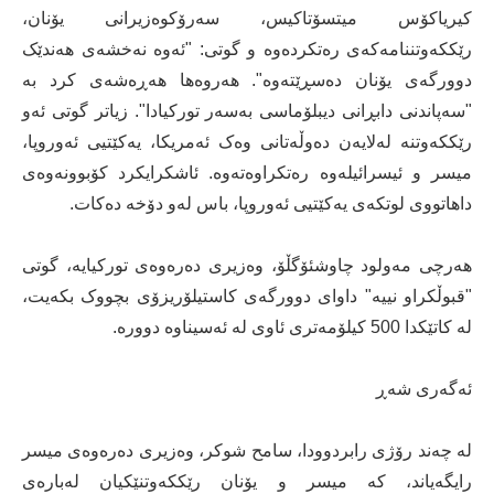
کیریاکۆس میتسۆتاکیس، سەرۆکوەزیرانی یۆنان،
رێککەوتننامەکەی رەتکردەوە و گوتی: "ئەوە نەخشەی هەندێک
دوورگەی یۆنان دەسڕێتەوە". هەروەها هەڕەشەی کرد بە
"سەپاندنی دابڕانی دیبلۆماسی بەسەر تورکیادا". زیاتر گوتی ئەو
رێککەوتنە لەلایەن دەوڵەتانی وەک ئەمریکا، یەکێتیی ئەوروپا،
میسر و ئیسرائیلەوە رەتکراوەتەوە. ئاشکرایکرد کۆبوونەوەی
داهاتووی لوتکەی یەکێتیی ئەوروپا، باس لەو دۆخە دەکات.
هەرچی مەولود چاوشئۆگڵۆ، وەزیری دەرەوەی تورکیایە، گوتی
"قبوڵکراو نییە" داوای دوورگەی کاستیلۆریزۆی بچووک بکەیت،
لە کاتێکدا 500 کیلۆمەتری ئاوی لە ئەسیناوە دوورە.
ئەگەری شەڕ
لە چەند رۆژی رابردوودا، سامح شوکر، وەزیری دەرەوەی میسر
رایگەیاند، کە میسر و یۆنان رێککەوتنێکیان لەبارەی