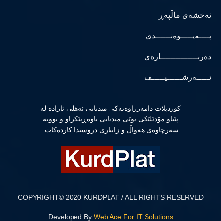
نەخشەی ماڵپەڕ
پــــەیـــــوەنــــــدی
دەربـــــــــــــــارەی
ئـــــەرشــــــیـــــف
كوردپلات دامەزراوەیەكی میدیایی ئەهلی ئازادە لە
پێناو مۆدێلێكی نوێی میدیایی باوەڕپێكراو و بوونە
سەرچاوەی هەواڵ و زانیاری دروستدا كاردەكات.
COPYRIGHT© 2020 KURDPLAT / ALL RIGHTS RESERVED
Developed By
Web Ace For IT Solutions