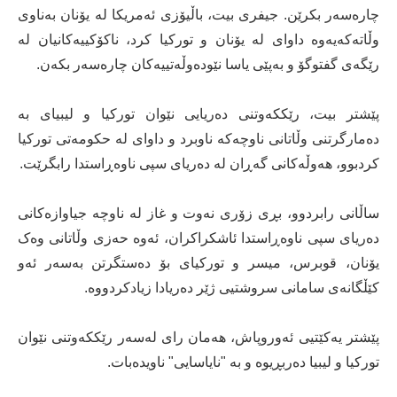
چارەسەر بکرێن. جیفری بیت، باڵیۆزی ئەمریکا لە یۆنان بەناوی
وڵاتەکەیەوە داوای لە یۆنان و تورکیا کرد، ناکۆکییەکانیان لە
رێگەی گفتوگۆ و بەپێی یاسا نێودەوڵەتییەکان چارەسەر بکەن.
پێشتر بیت، رێککەوتنی دەریایی نێوان تورکیا و لیبیای بە
دەمارگرتنی وڵاتانی ناوچەکە ناوبرد و داوای لە حکومەتی تورکیا
کردبوو، هەوڵەکانی گەڕان لە دەریای سپی ناوەڕاستدا رابگرێت.
ساڵانی رابردوو، بڕی زۆری نەوت و غاز لە ناوچە جیاوازەکانی
دەریای سپی ناوەڕاستدا ئاشکراکران، ئەوە حەزی وڵاتانی وەک
یۆنان، قوبرس، میسر و تورکیای بۆ دەستگرتن بەسەر ئەو
کێڵگانەی سامانی سروشتیی ژێر دەریادا زیادکردووە.
پێشتر یەکێتیی ئەوروپاش، هەمان رای لەسەر رێککەوتنی نێوان
تورکیا و لیبیا دەربڕیوە و بە "نایاسایی" ناویدەبات.