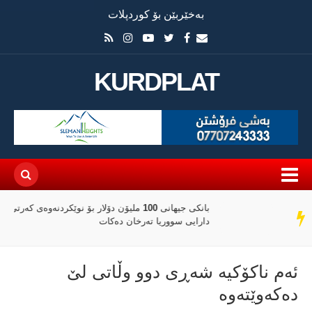
بەخێربێن بۆ کوردپلات
KURDPLAT
بانکی جیهانی 100 ملیۆن دۆلار بۆ نوێکردنەوەی کەرتی
سەر
دارایی سووریا تەرخان دەکات
دێڕ
ئەم ناكۆكیە شەڕی دوو وڵاتی لێ
دەكەوێتەوە