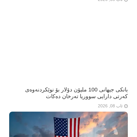
بانکی جیهانی 100 ملیۆن دۆلار بۆ نوێکردنەوەی
کەرتی دارایی سووریا تەرخان دەکات
ئاب 08, 2026