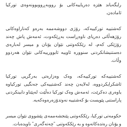
رایگەیاند هێزە دەریاییەکانی بۆ رووبەڕووبوونەوەی تورکیا
ئامادەن.
کەشتییە تورکییەکە، رۆژی دووشەممە بەرەو کەناراوەکانی
رۆژهەڵاتی دەریای ناوەڕاست بەڕێکەوت، ئەمەش پاش چەند
رۆژێکی کەم، لە رێککەوتنی نێوان یۆنان و میسر لەبارەی
دەستنیشانکردنی سنوورە ئاوییە ئابوورییەکانی نێوان هەردوو
وڵات.
کەشتییەکە تورکییەکە، وەک وەزارەتی بەرگریی تورکیا
ئاشکرایکردووە، لەلایەن چەند کەشتییەکی جەنگیی تورکیاوە
یاوەری دەکرێت، ئەمەش وەک تورکیا دەڵێت لەپێناو دابینکردنی
پاراستنی پێویست بۆ کەشتییە نەوتدۆزەرەوەکەیە.
حکومەتی تورکیا، رێککەوتنی پێنجشەممەی پێشووی نێوان میسر
و یۆنان رەتدەکاتەوە و بە رێککەوتنی "چەتەگەری" ناویدەبات.