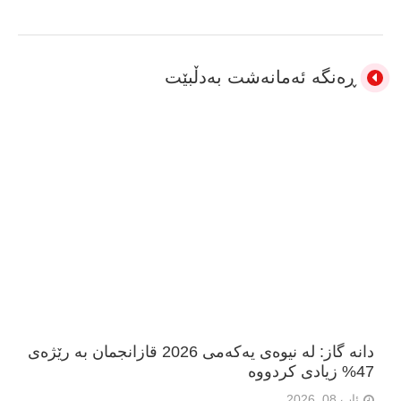
ڕەنگە ئەمانەشت بەدڵبێت
دانە گاز: لە نیوەی یەکەمی 2026 قازانجمان بە رێژەی
47% زیادی کردووە
ئاب 08, 2026