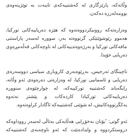
وڵاتەکە، پارێزگاری لە کەشتییەکەی تایبەت بە توێژینەوەی
بوومەلەرزە دەکەن.
وەزارەتەکە روونیکردووەتەوە کە هێزە دەریاییەکانی تورکیا،
هەموو رێوشوێنێکی گرتووەتە بەر، سوورە لەسەر پاراستنی
مافەکانی تورکیا و بەرژەوەندییەکانی لە ناوچەکانی قەڵەمڕەوی
دەریایی خۆیدا.
تاچینگای ئەرجیس، بەڕێوەبەری کاروباری سیاسی دووسەرەی
دەریایی و ئاسمانیی تورکیا، لە وەزارەتی دەرەوەی ئەو وڵاتە،
رایگەیاند کەشتییە تورکییەکە، لە چوارچێوەی سنوورە
دەریاییەکانی تورکیادا کاردەکات و پێشتر نەتەوە
یەکگرتووەکانیش، لە شوێنی کەشتییەکە ئاگادار کراوەتەوە.
ئەو گوتی: "یۆنان بەخۆڕایی هەڵایەکی بەتاڵی لەسەر رووداوەکە
دروستکردووە و وایدادەنێت کە ئەو ناوچەیەی کەشتییەکە