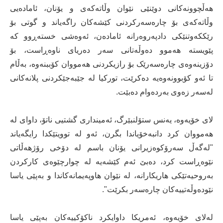
هەڵچوونەکانی دوێنێی نێوان وڵاتەکەی و یۆنان، ئامادەیی
وڵاتەکەی بۆ چارەسەرکردنی کێشەکان راگەیاند و گوتی بۆ
رێککەوتنێکی دادپەروەرانە ئامادەن، ئەوەشی خستەڕوو کە
پێویستە هەموو دەوڵەتانی سەر دەریای ناوەڕاست، بۆ
دۆزینەوەی چارەسەرێک بۆ رازیکردنی هەمووان کۆببنەوە، بەڵام
تا ئەو کۆبوونەوەیە دەکرێت، تورکیا لە جێبەجێکردنی پلانەکانی
لەسەر زەوی بەردەوام دەبێت.
لای خۆیەوە، یەنس ستۆلنبێرگ، ئەمینداری گشتیی ناتۆ، داوای لە
هەمووان کرد دانبەخۆیاندا بگرن، ئەو لە توویتێکدا رایگەیاند
"لەگەڵ سەرۆکوەزیرانی یۆنان باسم لە دۆخی رۆژهەڵاتی
نێوەڕاست کرد، دەبێ ئەم کێشەیە لە چوارچێوەی کارکردن
بەروحیەتێکی هاریکارانە، لە نێوان هاوپەیمانەکاندا و بەپێی یاسا
نێودەوڵەتییەکان چارەسەر بکرێت".
لەلای خۆیەوە، ئەمریکا داوایکرد ناکۆکییەکان بەپێی یاسا