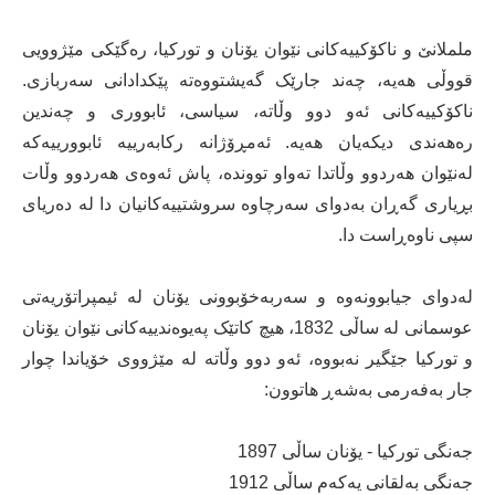
ململانێ و ناکۆکییەکانی نێوان یۆنان و تورکیا، رەگێکی مێژوویی
قووڵی هەیە، چەند جارێک گەیشتووەتە پێکدادانی سەربازی.
ناکۆکییەکانی ئەو دوو وڵاتە، سیاسی، ئابووری و چەندین
رەهەندی دیکەیان هەیە. ئەمڕۆژانە رکابەرییە ئابوورییەکە
لەنێوان هەردوو وڵاتدا تەواو تووندە، پاش ئەوەی هەردوو وڵات
بڕیاری گەڕان بەدوای سەرچاوە سروشتییەکانیان دا لە دەریای
سپی ناوەڕاست دا.
لەدوای جیابوونەوە و سەربەخۆبوونی یۆنان لە ئیمپراتۆریەتی
عوسمانی لە ساڵی 1832، هیچ کاتێک پەیوەندییەکانی نێوان یۆنان
و تورکیا جێگیر نەبووە، ئەو دوو وڵاتە لە مێژووی خۆیاندا چوار
جار بەفەرمی بەشەڕ هاتوون:
جەنگی تورکیا - یۆنان ساڵی 1897
جەنگی بەلقانی یەکەم ساڵی 1912