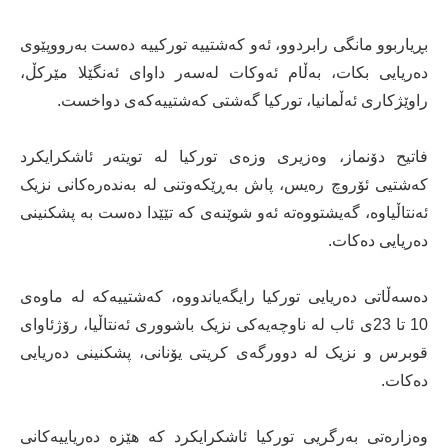
بڕیاربوو مانگی رابردوو، ئەو کەشتییە تورکییە دەست بەرووپێوی
دەریایی بکات، بەڵام ئەوکات لەسەر داوای ئەنگێلا مێرکڵ،
راوێژکاری ئەڵمانیا، تورکیا گەشتی کەشتییەکەی دواخست.
فاتیح دۆنماز، وەزیری وزەی تورکیا لە تویتەر ئاشکرایکرد
کەشتیی ئۆروچ رەیس، پاش بەڕێکەوتنی لە بەندەرەکانی نزیک
ئەنتاڵیاوە، گەیشتووەتە ئەو شوێنەی کە تێێدا دەست بە پشکنینی
دەریایی دەکات.
دەسەڵاتی دەریایی تورکیا رایگەیاندووە، کەشتییەکە لە ماوەی
10 تا 23ی ئاب لە ناوچەیەکی نزیک باشووری ئەنتاڵیا، رۆژئاوای
قوبرس و نزیک لە دوورگەی کریتی یۆنانی، پشکنینی دەریایی
دەکات.
وەزارەتی بەرگریی تورکیا ئاشکرایکرد کە هێزە دەریاییەکانی