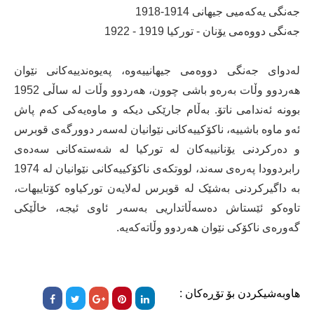
جەنگی یەکەمیی جیهانی 1914-1918
جەنگی دووەمی یۆنان - تورکیا 1919 - 1922
لەدوای جەنگی دووەمی جیهانییەوە، پەیوەندییەکانی نێوان
هەردوو وڵات بەرەو باشی چوون، هەردوو وڵات لە ساڵی 1952
بوونە ئەندامی ناتۆ. بەڵام جارێکی دیکە و ماوەیەکی کەم پاش
ئەو ماوە باشییە، ناکۆکییەکانی نێوانیان لەسەر دوورگەی قوبرس
و دەرکردنی یۆنانییەکان لە تورکیا لە شەستەکانی سەدەی
رابردوودا پەرەی سەند، لووتکەی ناکۆکییەکانی نێوانیان لە 1974
بە داگیرکردنی بەشێک لە قوبرس لەلایەن تورکیاوە کۆتاییهات،
تاوەکو ئێستاش دەسەڵاتداریی بەسەر ئاوی ئیجە، خاڵێکی
گەورەی ناکۆکی نێوان هەردوو وڵاتەکەیە.
هاوبەشیکردن بۆ تۆڕەکان :