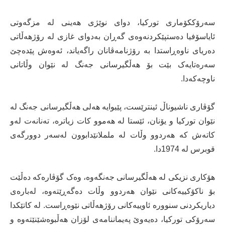
سەرۆککۆماری تورکیا، دوای نوێژی هەینی لە مزگەوتی
ئایاسۆفیا دەستپێکردنەوەی گەڕان بەدوای غازی لە رۆژهەڵاتی
دەریای ناوەڕاستدا بە رۆژنامەڤانان راگەیاند، ئەوەش پێدەچێ
سەرەتایەک بێت بۆ هەڵگیرسانی جەنگ لە نێوان وڵاتانی
ناوچەکەدا.
گۆڤاری ناشیوناڵ ئینترێست، پێیوایە هەلی هەڵگیرسانی جەنگ لە
نێوان تورکیا و یۆنان، ئێستا لە هەموو کات زیاترە، تەنانەت لەو
کاتەش کە هەردوو وڵات لە ململانێدابوون لەسەر دوورگەی
قوبرس لە 1974دا.
هۆکاری نزیکی لە هەڵگیرسانی جەنگەوە، وەک گۆڤارەکە دەڵێت
بۆ ناکۆکییەکانی نێوان هەردوو وڵات دەگەڕێتەوە، لەبارەی
دیاریکردنی سنوورە ئاوییەکانی رۆژهەڵاتی نێوەڕاست. لە کاتێکدا
سەرۆکی تورکیا، دەیەوێ پەیماننامەی لۆزان هەڵبوەشێنێتەوە و