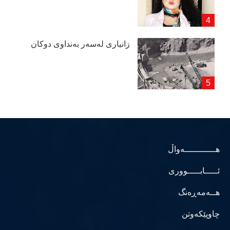
زانیاری لەسەر بەنداوی دوكان
هــــــــــــەواڵ
ئـــــابـــــووری
هــەمەڕەنگ
چاوپێکەوتن