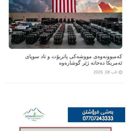
کەمبوونەوەی مووشەکی پاتریۆت و تاد سوپای
ئەمریکا دەخاتە ژێر گوشارەوە
ئاب 08, 2026