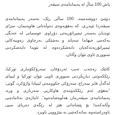
پاش 100 ساڵ لە پەیماننامەی سیڤەر
دوێنێ دووشەممە، 100 ساڵی رێک، بەسەر پەیماننامەی
سیڤەردا تێپەڕی، کە بەهۆیەوەی دەوڵەتانی هاوپەیمان، سزای
توندیان بەسەر ئیمپراتۆریەتی دۆڕاوی عوسمانی لە جەنگی
یەکەمی جیهاندا سەپاند و بەشێکی بەرچاوی زەوییەکانی
ئیمپراتۆریەتەکەیان دابەشکردەوە. لە نێویدا دابەشکردنی
سنووری ئاوی نێوان وڵاتان.
کاتێک رەجەب تەیب ئەردۆغان، سەرۆککۆماری تورکیا،
رێککەوتنی دیاریکردنی سنووری ئاویی نێوان تورکیا و لیبیای
لەگەڵ فایز سەراج، سەرۆکی حکوومەتی لیبیادا واژۆکرد، گوتی:
"بەهۆی ئەم رێککەوتنەی هاوکاریی سەربازی و وزە،
پەیماننامەی سیڤەرمان هەڵوەشاندەوە". ئاماژەی بەئامادەیی
وڵاتەکەیدا بۆ پێشاندانی هێز لە رێگەی دەریای سپی
ناوەڕاستەوە، ساتەکەشی بە مێژوویی ناوبرد.