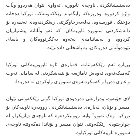
دەستنیشانکردنی ناوچەی ئابووریی تەواوی نێوان هەردوو وڵات
واژۆ کردووە. وەزیرەکە رایگەیاند رێککەوتنەکە، تورکیا دەخاتە
دۆخێکی قورسەوە، بەلەبەرچاوگرتنی رەتکردنەوەی ئەنقەرە بۆ
دابەشکردنی سنوورە ئاوییەکان، کە ئەو وڵاتانە پێشنیازیان
کردووە و پەیماننامەی نەتەوە یەکگرتووەکان و یاسای
نێودەوڵەتی دەریاکان، بە پاشخانی دادەنرێت.
بڕیارە ئەم رێککەوتنانە، قەبارەی ئاوە ئابوورییەکانی تورکیا
کەمبکەنەوە، ئەوەش ئاماژەیە بۆ بێبەشکردنی لە سامانی نەوت
و غازی دەریا و کەمکردنەوەی سنووری راوکردن لە دەریادا.
لای خۆیەوە، وەزارەتی دەرەوەی تورکیا گوتی رێککەوتنی نێوان
میسر و یۆنان، لەبارەی دەستنیشانکردنی رووبەرە ئاوییەکان بۆ
تورکیا "وەک نەبوو" وایە. روونیکردەوە کە ناوچەی دیاریکراو لە
چوارچێوەی رێککەوتنی نێوان میسر و یۆناندا دەکەوێتە ناوچەی
سنوورە ئاوییەکانی تورکیاوە.