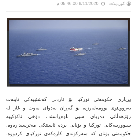
کوردپلات
8/11/2020 05:46:00 م
بڕیاری حکومەتی تورکیا بۆ ناردنی کەشتییەکی تایبەت
بەرووپێوی بوومەلەرزە، بۆ گەڕان بەدوای نەوت و غاز لە
رۆژهەڵاتی دەریای سپی ناوەڕاستدا، دۆخی ناکۆکییە
سنوورییەکانی تورکیا و یۆنانی بردە ئاستێکی مەترسیدارەوە،
حکومەتی یۆنان کە سەرکۆنەی کارەکەی تورکیای کردووە،