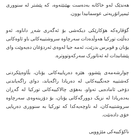
هەندێک لەو خاکانە بەدەست بهێنێتەوە، کە پێشتر لە سنووری
ئیمپراتۆریەتی عوسمانیدا بوون.
گۆڤارەکە هۆکارێکی دیکەشی بۆ ئەگەری شەڕ داناوە، ئەو
دەڵێت تورکیا هەوڵدەدات سەرچاوە سروشتییەکانی ناو ئاوەکانی
یۆنان و قوبرس بدزێت، ئەمە جیا لەوەی ئەردۆغان دەیەوێت وای
پێشانبدات لە ئەتاتورک سەرکەوتووترە.
چوارشەمەی پێشوو، هێزە دەریاییەکانی یۆنان، بڵاوەپێکردنی
کەشتییە جەنگییەکانی لە دەریادا راگەیاند، دوای راگەیاندنی
دۆخی ئامادەیی تەواو، بەهۆی چالاکییەکانی تورکیا لە گەڕان
بەدەریادا لە نزیک دوورگەکانی یۆنان، بۆ دۆزینەوەی سەرچاوە
سروشتییەکان، لە ناوچەیەکدا کە تورکیا بە سنووری دەریایی
خۆی دادەنێت.
ناکۆکییەکی مێژوویی