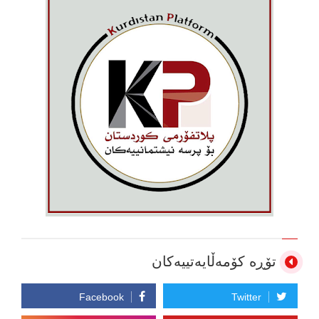
تۆڕە کۆمەڵایەتییەکان