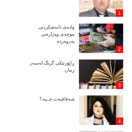
وادەی دابەشكردنی
موچەی وەزارەتی
پەروەردە
ڕاپۆرتێكی گرنگ لەسەر
زمان
شەفافیەت چــیە؟