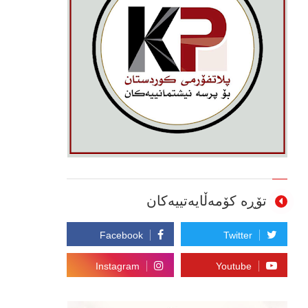
تۆڕە کۆمەڵایەتییەکان