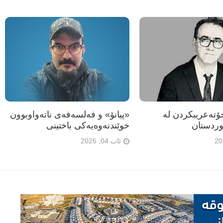
تەعریبکردن لە
«پیانۆ» و فەلسەفەی ناتەواوبوون
ردستان
خوێندنەوەیەکی باختینی
ئاب 04, 2026