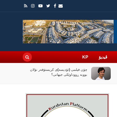
ڤیدیۆ
KP
راپۆرتێک: رێککەوتنەکەی واشنتن و تاران
کۆنترۆڵی تەنگەی هورمز دەداتە دەست
ئێران