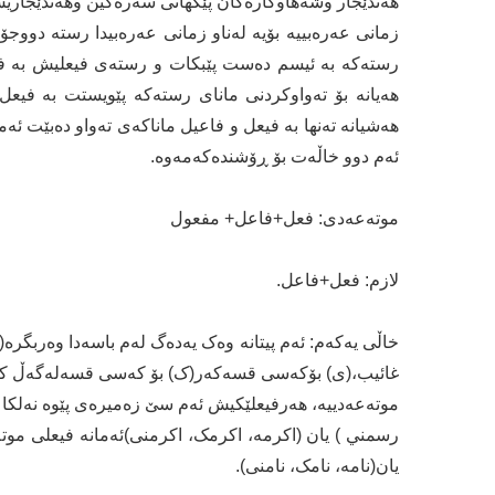
هەندێجار وشەهاوکارەکان پێکهاتی سەرەکین وهەندێجاریش 
زمانی عەرەبییە بۆیە لەناو زمانی عەرەبیدا رستە دووج
رستەکە بە ئیسم دەست پێبکات و رستەی فیعلیش بە فی
هەیانە بۆ تەواوکردنی مانای رستەکە پێویستت بە فیع
هەشیانە تەنها بە فیعل و فاعیل ماناکەی تەواو دەبێت ئە
ئەم دوو خاڵەت بۆ ڕۆشندەکەمەوە.
موتەعەدی: فعل+فاعل+ مفعول
لازم: فعل+فاعل.
خاڵی یەکەم: ئەم پیتانە وەک یەدەگ لەم باسەدا وەربگرە(ه
غائیب،(ی) بۆکەسی قسەکەر(ک) بۆ کەسی قسەلەگەڵ کراو 
موتەعەدییە، هەرفیعلێکیش ئەم سێ زەمیرەی پێوە نەلکا 
رسمني ) یان (اکرمە، اکرمک، اکرمنی)ئەمانە فیعلی موت
یان(نامە، نامک، نامنی).