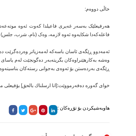
خاڵی دووەم:
هەرفیعلێک بەسەر غەیری فاعیلدا کەوت ئەوە موتەعەد
فاعلەکەدا شکایەوە ئەوە لازمە، وەک (نام، شرب، جلس)
ئەمەدوو ڕێگەی ئاسان باسەکە لەمەزیاتر وەردەگرێت دەک
وەشە بەکارهێنراوەکان بگریتەبەر دەگونجێت لەم یاسای 
ڕێگەی بەردەستن بۆ ئەوەی بەجوانی رستەکان بناسیتەوە.
خوای گەورە دەفەرمووێت:[انا ارسلناك بالحق] بۆفیعلی موت
هاوبەشیکردن بۆ تۆڕەکان :