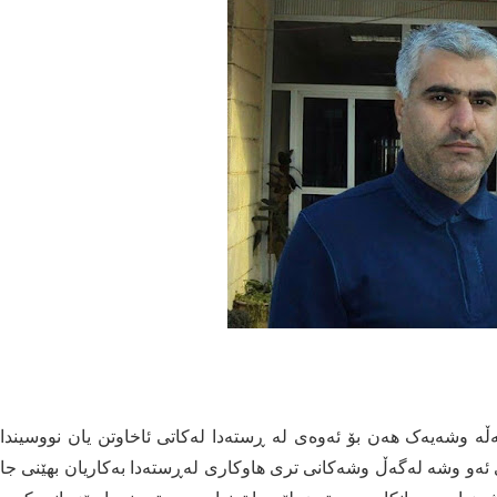
ڵە وشەیەک هەن بۆ ئەوەی لە ڕستەدا لەکاتی ئاخاوتن یان نووسیندا
ەی ئەو وشە لەگەڵ وشەکانی تری هاوکاری لەڕستەدا بەکاریان بهێنی جا