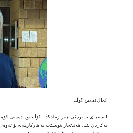
كمال ئەمین گوڵپی
-
لەبنەمای سەرەکی هەر زمانێکدا بکۆڵیتەوە دەبینی کۆمە
بەکاریان بێنی هەندێجار پێویستت بە هاوکارهەیە بۆ ئەو