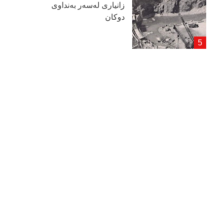
زانیاری لەسەر بەنداوی
دوكان