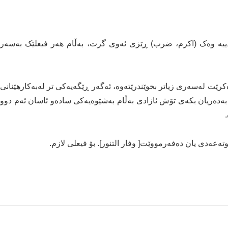
ییە وەک (اکرم، ضرب) ڕێزی ئەوی گرت، بەڵام هەر فیعلێک بەسەر
رێت لەسەری زیاتر بخوێندرێتەوە، ئەگەر ڕێگەیەکی تر لەبەکارهێنانی
بەدەریان بکەی تۆش ئازادی بەڵام بەشێوەیەکی سادەو ئاسان ئەم دوو
ەعەدی یان دەفەرمووێت[ وفار التنور]. بۆ فیعلی لازم.