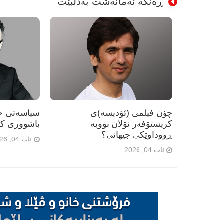
ڕەنگە ئەمانەشت بەدڵبێت
چۆن فیلمی (ئۆدیسە)ی
سیاسەتی خۆ
کریستۆفەر نۆلان بووبە
باشووری کو
ڕووداوێکی جیهانی؟
ئاب 04, 2026
ئاب 04, 2026