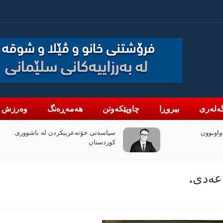
ەلەری
بیروڕا
چاوپێکەوتن
هەمەڕەنگ
وەرزش
 لە باشووری
چۆن فیلمی (ئۆدیسە)ی کریستۆفەر نۆلان
بووبە ڕووداوێکی جیهانی؟
عەدی.