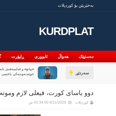
بەخێربێن بۆ کوردپلات
KURDPLAT
دەستپێک
هەواڵ
ئابووری
ڕاپۆرت
گ
ۆ» و فەلسەفەی ناتەواوبوون
سیاسەتی خۆتەعریبکردن
سەردێڕ
نەوەیەکی باختینی
کوردستان
دوو یاسای کورت، فیعلی لازم وموتە
کوردپلات
8/11/2020 03:34:00 ص