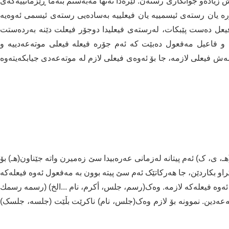
زیادەو جوانکاری رستەن. لێرەدا تەنها مەبەستم بنەما ڕێزمانییەکەی
ۆرە یان رستەی ئیسمییە یان فیعلییە بەسادەیی رستەی ئیسمی ئەوەیە
عل دەست پێبکات، لەرستەی فیعلیدا دوجۆر فیعلت دێنە بەردەستت
ل و فاعیل مەفعول دەبێت کە ئەم جۆرە فیعلە فیعلی موتەعەدییە و
مەش فیعلی لازمە، جا بۆ ئەوەی فیعلی لازم لە موتەعەدی جیابکەیتەوە
ـ، ی، ک) ئەم پیتانە لەزمانی عەرەبیدا سێ زەمیرن واتە جێناون(هـ) بۆ
بکاردێن، جا هەرکاتێک ئەم سێ پیتە بوون بە مەفعول ئەوە فیعلەکە
ئەوە فیعلەکە لازمە. وەک(رسم، جلس، أكرم، نام ...الخ) (رسمه رسمك
ەعەدین. نموونە بۆ لازم وەک(جلس، نام) ناکرێت بڵێت (جلسە، جلسک)