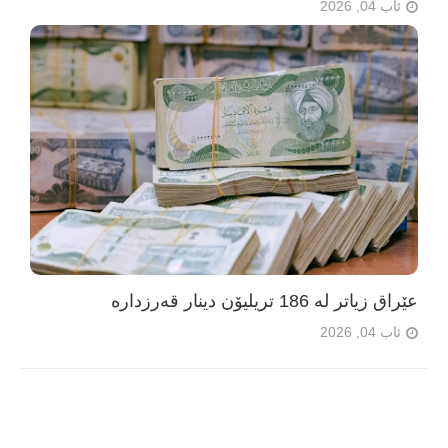
ئاب 04, 2026
عێراق زیاتر لە 186 تریلیۆن دینار قەرزدارە
ئاب 04, 2026