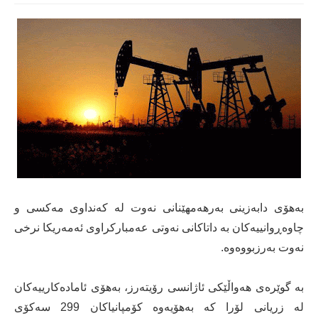
بەهۆی دابەزینی بەرهەمهێنانی نەوت لە کەنداوی مەکسی و
چاوەڕوانییەکان بە داتاکانی نەوتی عەمبارکراوی ئەمەریکا نرخی
نەوت بەرزبووەوە.
بە گوێرەی هەواڵێکی ئاژانسی رۆیتەرز، بەهۆی ئامادەکارییەکان
لە زریانی لۆرا کە بەهۆیەوە کۆمپانیاکان 299 سەکۆی