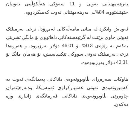
بەرهەمهێنانی نەوتی و 11 سەۆکی هەڵکۆڵینی نەوتیان
جێهێشتووە، 84%ـی بەرهەمهێنانی نەوت کەمیکردووە.
ئەوەش وایکرد لە میانی مامەڵەکانی ئەمڕۆدا، نرخی بەرمیلێک
نەوتی خاوی برێنت لە گرێبەستەکانی داهاتووی بۆ مانگی تشرینی
یەکەم بە رێژەی 0.3% بۆ 46.01 دۆلار بەرزبووە، و هەروەها
نرخی بەرمیلێک نەوتی سووکی تێکساسیش، بۆ هەمان مانگ بۆ
43.31 دۆلار بەرزبووەوە.
هاوکات سەرەڕای بڵاوبوونەوەی داتاکانی پەیمانگەی نەوت بە
کەمبوونەوەی نەوتی عەمبارکراوی ئەمەریکا، وەبەرهێنەران
چاوەڕێی بڵاوبوونەوەی داتاکانی فەرمانگەی زانیاری وزە
دەکەن.