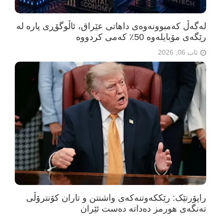
لەگەڵ کەمبوونەوەی داهاتی عێراق، ئاڵوگۆڕی پارە لە
رێگەی مۆبایلەوە 50٪ کەمی کردووە
ئاب 06, 2026
راپۆرتێک: رێککەوتنەکەی واشنتن و تاران کۆنترۆڵی
تەنگەی هورمز دەداتە دەست ئێران