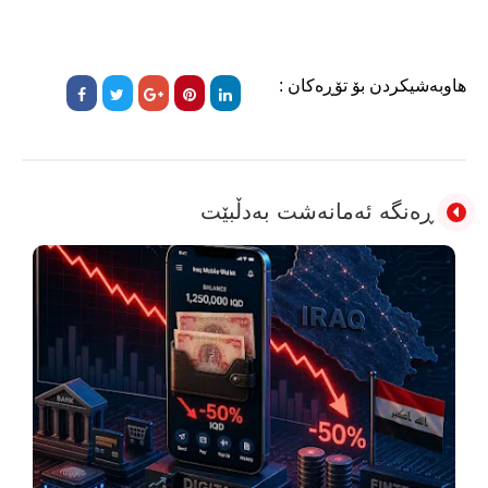
هاوبەشیکردن بۆ تۆڕەکان :
ڕەنگە ئەمانەشت بەدڵبێت