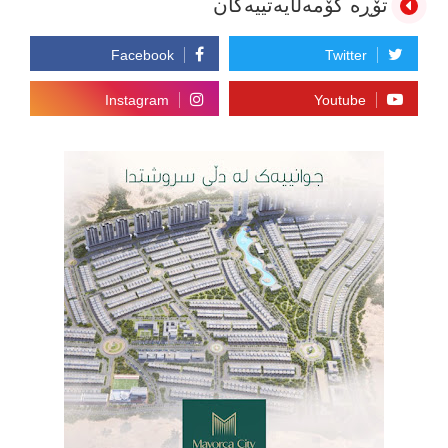
تۆڕە کۆمەڵایەتییەکان