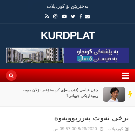
بەخێربێن بۆ کوردپلات
KURDPLAT
چۆن فیلمی (ئۆدیسە)ی کریستۆفەر نۆلان بووبە
سەر
ڕووداوێکی جیهانی؟
دێڕ
نرخی نەوت بەرزبوویەوە
کوردپلات
8/26/2020 09:57:00 ص