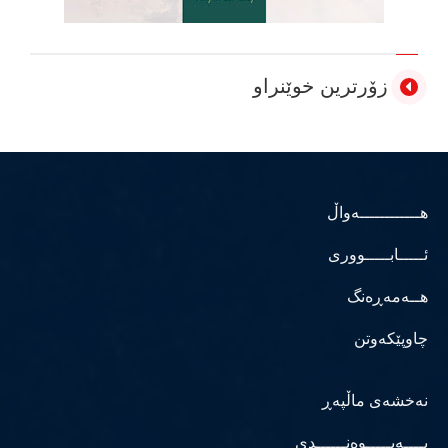
زۆرترین خوێنراو
هــــــــــــەواڵ
ئـــــابـــــووری
هــەمەڕەنگ
چاوپێکەوتن
نەخشەی ماڵپەڕ
پــــەیـــــوەنــــــدی