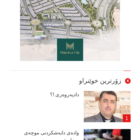
زۆرترین خوێنراو
دادپەروەری !؟
وادەی دابەشكردنی موچەی