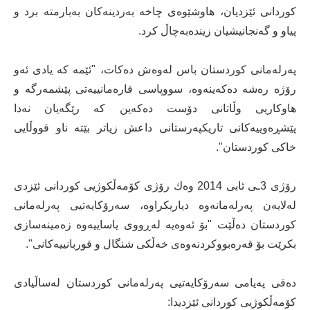
کوردانی ئێزدیان، هاوشێوەی چاخە بەردینەکان بەبارمتە برد و
پیاو و گەنجانیشیان زیندەبەچاڵ کرد.
پەرلەمانی کوردستان باس لەوەش دەکات، "ئێمە کە یادی ئەو
رۆژە رەشە دەکەینەوە، سووپاسی قارەمانییەتی پێشمەرگە و
هاوکاریی وڵاتانی دۆست دەکەین کە رێگەیان نەدا
پێشڕەوییەکانی تاریکپەرستانی داعش زیاتر بێتە ناو قووڵایی
خاکی کوردستان".
رۆژی 3ـی ئابی 2014 وه‌ك رۆژی كۆمه‌ڵكوژیى کوردانی ئێزدی
لەلایەن پەرلەمانەوە دیاریکراوە، سەرۆکایەتیی پەرلەمانی
کوردستان دەڵێت "بۆ ئەوەیە لەڕووی یاساییەوە زەمینەسازی
بکرێت بۆ قەرەبووکردنەوەی خەڵکی شنگال و قوربانییەکانی".
دەقی په‌یامی سه‌رۆكایه‌تیی په‌رله‌مانی کوردستان له‌ساڵیادی
كۆمه‌ڵكوژیی کوردانی ئێزدیدا: