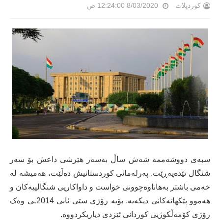
کوردپلات
8/03/2020 12:24:00 ص
سبەی دووشەممە شەش ساڵ بەسەر هێرشی داعش بۆ سەر
شنگال تێدەپەڕێت. پەرلەمانی کوردستانیش دەڵێت، هەمیشە لە
خەمی باشتر بەهاناوەچوونی خواست و داواکاریی شنگالییەکان و
هەموو پێکهاتەکانی دیکەیە. بۆیە رۆژی سێی ئابی 2014ـی وەک
رۆژی کۆمەڵکوژیی کوردانی ئێزدی دیاریکردووە.