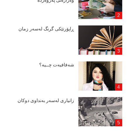
وەزارەتی پەروەردە
ڕاپۆرتێكی گرنگ لەسەر زمان
شەفافیەت چــیە؟
زانیاری لەسەر بەنداوی دوكان