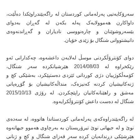
سەرۆکایەتیی پەرلەمانی کوردستان لە راگەیێندراوێکدا دەڵێت،
داواکارن هەموولایەک پەلە بکەن له‌ گه‌ڕان به‌دوای
بێسەروشوێنان و چارەنووسى نادیاران و گه‌ڕاندنه‌وه‌ی
دانیشتووانی شنگال بۆ زێدى خۆیان.
دوای کۆنترۆڵکردنی موسڵ لەلایەن داعشەوە، چەکدارانی ئەو
رێکخراوە لە 2014/08/03 هێرشیانکردە سەر شنگال،
کۆمەڵکوژییان دژی کوردانی ئێزدی دەستپێکرد، بەشێکی کچ و
ژنەکانیشیان کردنە کەنیزەک، منداڵەکانیشیان بۆ گۆڕەپانی
مەشق و راهێنانەکانیان راپێچکردن. لە رۆژی 2015/10/13
شنگال لە دەست داعش کۆنترۆڵکرایەوە.
لە راگەیێندراوەکەی پەرلەمانی کوردستاندا هاتووە، لە سەدەی
نوێ و لە جیهانی نوێ تیرۆریستان بە بەرچاوی هەموو جیهانەوە
هێرشێکی دڕندانەیان کردە سەر قه‌زای شنگال و کچ و ژنانی