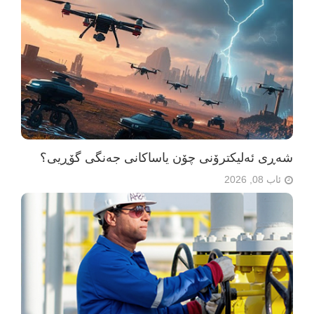
شەڕی ئەلیکترۆنی چۆن یاساکانی جەنگی گۆڕیی؟
ئاب 08, 2026