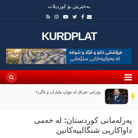
بەخێربێن بۆ کوردپلات
KURDPLAT
وێرانی عێراق لە نێوان ملیاران و ئاگردا
سەر
دێڕ
پەرلەمانی کوردستان: لە خەمی
داواکاریی شنگالییەکانین