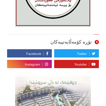
تۆڕە کۆمەڵایەتییەکان