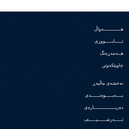
هــــــــــــەواڵ
ئـــــابـــــووری
هــەمەڕەنگ
چاوپێکەوتن
نەخشەی ماڵپەڕ
پــــەیـــــوەنــــــدی
دەربـــــــــــــــارەی
ئـــــەرشــــــیـــــف