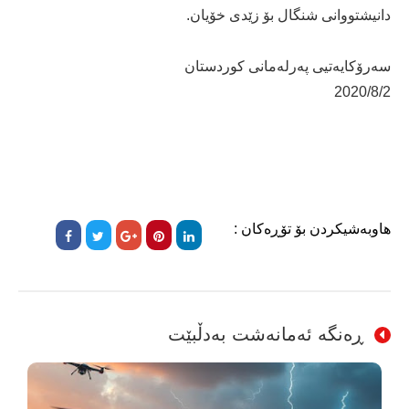
دانیشتووانی شنگال بۆ زێدى خۆیان.
سه‌رۆكایه‌تیی په‌رله‌مانی كوردستان
2020/8/2
هاوبەشیکردن بۆ تۆڕەکان :
ڕەنگە ئەمانەشت بەدڵبێت