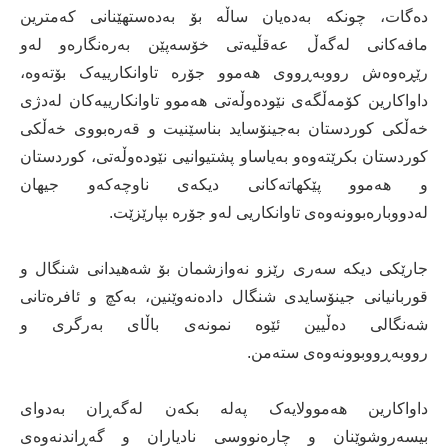
دەگات، چونکە بەدەیان ساڵە بۆ بەدەستهێنانی کەمترین
مافەکانی لەگەڵ عەقڵیەتی خۆسەپێن بەرەنگارەو لەو
رێڕەوەش رووبەڕووی هەموو جۆرە تاوانکارییەک بۆتەوە،
داواکارین کۆمەڵگه‌ی نێودەوڵەتی هەموو تاوانکارییەکان لەدژی
خەڵکی کوردستان بەجینۆساید بناسێنیت و قەرەبووی خەڵکی
کوردستان بکرێتەوەو بەیاساو پشتیوانیی نێودەوڵەتی، کوردستان
و هەموو پێکهاتەکانی دیکەی ناوچەکەو جیهان
لەدووبارەبوونەوەی تاوانکاریی لەو جۆرە بپارێزێت.
جارێکی دیکە سەری رێزو نەوازشمان بۆ شەهیدانی شنگال و
قوربانیانی جینۆسایدی شنگال دادەنەوێنین، بەکچ و ئافرەتانی
شەنگالی دەڵیین ئێوە نمونەی باڵای بەرگری و
رووبەڕووبوونەوەی ستەمن.
داواکارین هەموولایەک پەلە بکەن له‌گه‌ڕان به‌دوای
بیسەروشوێنان و چارەنووسى نادیاران و گه‌ڕاندنه‌وه‌ی