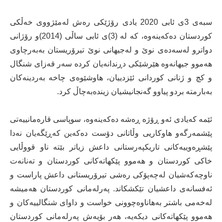
سبه‌ی 3ى ئابى 2020 یادی رۆژێکی رەش لەمێژووی خەڵکی
کوردستان دەکەینەوە، كه‌ لە (3)ی ئابی ساڵی (2014)و رۆژانی
دواترو لەسەدەی نوێ و لەجیهانی نوێ تیرۆریستان بەبەرچاوی
هەموو جیهانەوە هێرشێکی دڕندانەیان کردە سەر قه‌زای شنگال
و کچ و ژنانی کوردانی ئێزدییان، هاوشێوەی چاخە بەردینەکان
بەبارمتە بردو پیاوو گەنجانیشیان زیندەبەچاڵ کرد.
ئێمە کەیادی ئەو ڕۆژە ڕەشە دەکەینەوە، سوپاسی قارەمانییەتی
پێشمەرگەو هاوکاریی وڵاتانی دۆست دەکەین کەڕێگەیان نەدا
پێشڕەوییەکانی تاریکپەرستانی داعش زیاتر بێتە ناو قووڵایی
خاکی کوردستان و هەموو پێکهاتەکانی کوردستان و تەنانەت
ناوچەکەشیان لەچەپۆکی رەشی تیرۆریستانی داعش پاراست و
ئەفسانەی داعشیان تێکشکاند. پەرلەمانی کوردستان هەمیشە
لەخەمی باشتر بەهاناوەچوونی خواست و داوای شنگالییەکان و
هەموو پێکهاتەکانی دیکەیە، هەر بۆیەش په‌رله‌مانى كوردستان