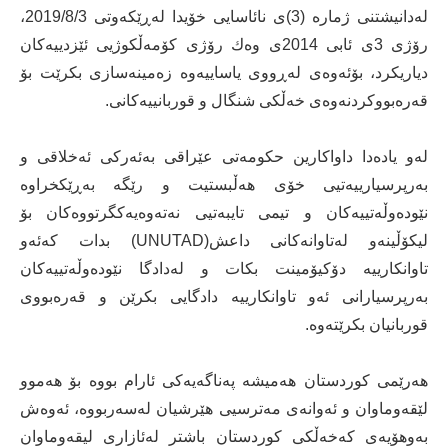
له‌دانیشتنی ژماره‌ (3)ى نائاسایی خۆیدا له‌ڕێكه‌وتی 2019/8/3،
رۆژی 3ى ئابی 2014ى وه‌ك رۆژی كۆمه‌ڵكوژیى ئێزدییه‌كان
دیاریكرد، بۆئەوەی لەڕووی یاساییەوە زەمینەسازی بکرێت بۆ
قەرەبووکردنەوەی خەڵکی شنگال و قوربانییەکانی.
لەو یادەدا داواکارین حکومەتی عێراقی بەئەرکی ئەخلاقی و
بەرپرسیارییەتیی خۆی هەڵبستیت و رێگە بەڕێکخراوە
نێودەوڵەتییەکان و تیمی تایبەتیی نەتەوەیەکگرتووەکان بۆ
لیکۆڵینەو لەتاوانەکانی داعش(UNUTAD) بدات کەئەو
تاوانکارییە دۆکیۆمینت بکات و لەدادگا نێودەوڵەتییەکان
بەرپرسیارانی ئەو تاوانکارییە دادگایی بکرێن و قەرەبووی
قوربانیان بکرێتەوە.
هەرێمی کوردستان هەمیشە پەناگەیەکی ئارام بووە بۆ هه‌موو
لێقەوماوان و ئەوانەی مەترسیی هێرشیان لەسەربووه‌، ئەوەش
بەوهۆیەی کەخەڵکی کوردستان باشتر لەئازاری لیقەوماوان