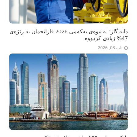
دانە گاز: لە نیوەی یەکەمی 2026 قازانجمان بە رێژەی
47% زیادی کردووە
ئاب 08, 2026