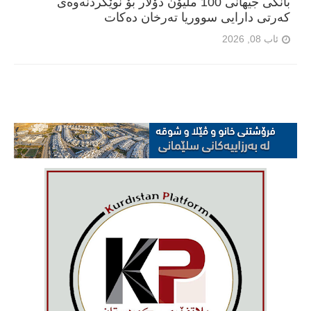
بانکی جیهانی 100 ملیۆن دۆلار بۆ نوێکردنەوەی
کەرتی دارایی سووریا تەرخان دەکات
ئاب 08, 2026