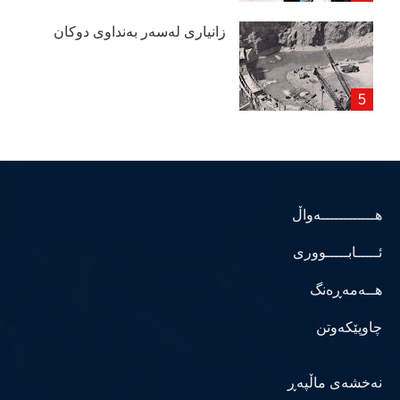
زانیاری لەسەر بەنداوی دوكان
هــــــــــــەواڵ
ئـــــابـــــووری
هــەمەڕەنگ
چاوپێکەوتن
نەخشەی ماڵپەڕ