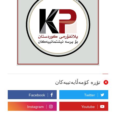
تۆڕە کۆمەڵایەتییەکان