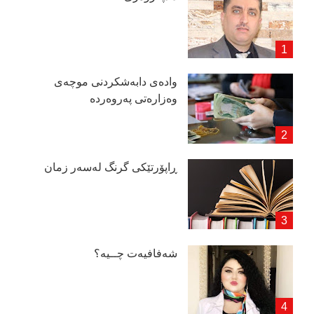
وادەی دابەشكردنی موچەی
وەزارەتی پەروەردە
ڕاپۆرتێكی گرنگ لەسەر زمان
شەفافیەت چــیە؟