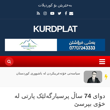
بەخێربێن بۆ کوردپلات
KURDPLAT
سیاسەتی خۆتەعریبکردن لە باشووری کوردستان
سەر
دێڕ
دوای 74 ساڵ پرسیارگەلێک پارتی لە
خۆی بپرسێ