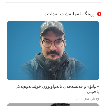
ڕەنگە ئەمانەشت بەدڵبێت
«پیانۆ» و فەلسەفەی ناتەواوبوون خوێندنەوەیەکی
باختینی
ئاب 04, 2026