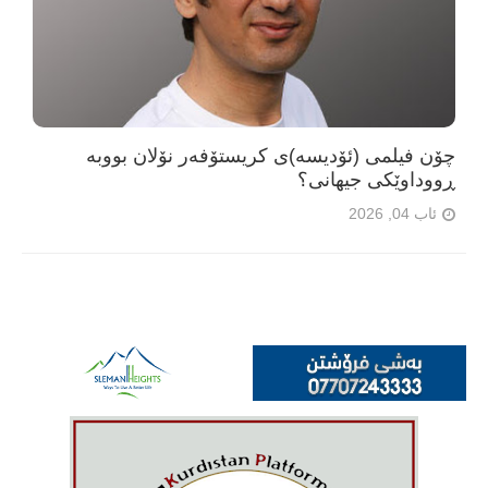
چۆن فیلمی (ئۆدیسە)ی کریستۆفەر نۆلان بووبە
ڕووداوێکی جیهانی؟
ئاب 04, 2026