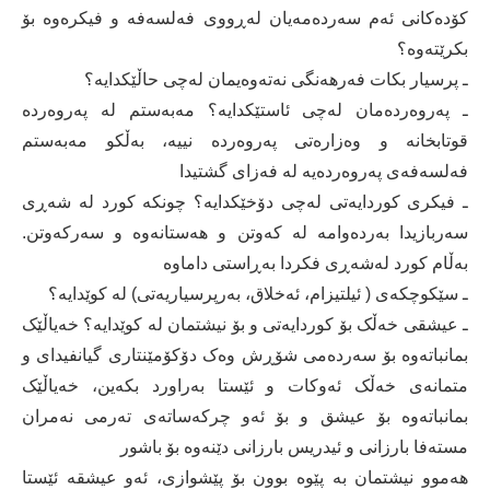
کۆدەکانی ئەم سەردەمەیان لەڕووی فەلسەفە و فیکرەوە بۆ
بکرێتەوە؟
ـ پرسیار بکات فەرھەنگی نەتەوەیمان لەچی حاڵێکدایە؟
ـ پەروەردەمان لەچی ئاستێکدایە؟ مەبەستم لە پەروەردە
قوتابخانە و وەزارەتی پەروەردە نییە، بەڵکو مەبەستم
فەلسەفەی پەروەردەیە لە فەزای گشتیدا
ـ فیکری کوردایەتی لەچی دۆخێکدایە؟ چونکە کورد لە شەڕی
سەربازیدا بەردەوامە لە کەوتن و ھەستانەوە و سەرکەوتن.
بەڵام کورد لەشەڕی فکردا بەڕاستی داماوە
ـ سێکوچکەی ( ئیلتیزام، ئەخلاق، بەرپرسیاریەتی) لە کوێدایە؟
ـ عیشقی خەڵک بۆ کوردایەتی و بۆ نیشتمان لە کوێدایە؟ خەیاڵێک
بمانباتەوە بۆ سەردەمی شۆڕش وەک دۆکۆمێنتاری گیانفیدای و
متمانەی خەڵک ئەوکات و ئێستا بەراورد بکەین، خەیاڵێک
بمانباتەوە بۆ عیشق و بۆ ئەو چرکەساتەی تەرمی نەمران
مستەفا بارزانی و ئیدریس بارزانی دێنەوە بۆ باشور
ھەموو نیشتمان بە پێوە بوون بۆ پێشوازی، ئەو عیشقە ئێستا