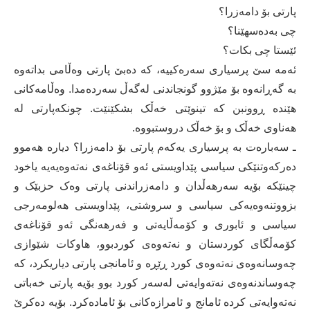
پارتی بۆ دامەزرا؟
چی بەدەسھێنا؟
ئێستا چی بکات؟
ئەمە سێ پرسیاری سەرەکییە، کە دەبێ پارتی وەڵامی بداتەوە
بە گەڕانەوە بۆ مێژوو گونجاندنی لەگەڵ سەردەمدا. وەڵامەکانی
ھێندە ڕوونبن کە تینوێتی خەڵک بشکێنێت. چونکەپارتی لە
ھەناوی خەڵک و بۆ خەڵک دروستبووە.
ـ سەبارەت بە پرسیاری یەکەم پارتی بۆ دامەزرا؟ دیارە ھەموو
دەرکەوتنێکی سیاسی پێداویستی ئەو قۆناغەی نەتەوەیەیە یاخود
چینێکە بۆیە سەرھەڵدان و دامەزراندنی پارتی وەک حزبێک و
بزووتنەوەیەکی سیاسی و سروشتی، پێداویستی ھەلومەرجی
سیاسی و ئابوری و کۆمەڵایەتی و فەرھەنگی ئەو قۆناغەی
کۆمەڵگای کوردستان و نەتەوەی کوردبوو، ھاوکات شێوازی
چەوسانەوەی نەتەوەی کورد ڕێڕە و ئامانجی پارتی دیاریکرد، کە
چەوساندنەوەی نەتەوایەتی لەسەر کورد بوو بۆیە پارتی خەباتی
نەتەوایەتی کردە ئامانج و ئامرازەکانی بۆ ئامادەکرد. بۆیە دەکرێ