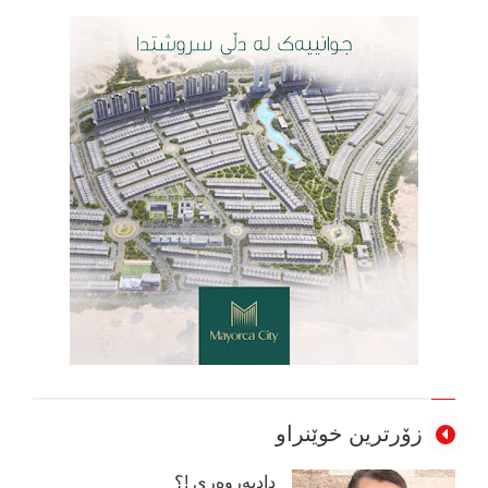
زۆرترین خوێنراو
دادپەروەری !؟