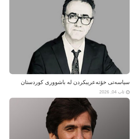
سیاسەتی خۆتەعریبکردن لە باشووری کوردستان
ئاب 04, 2026