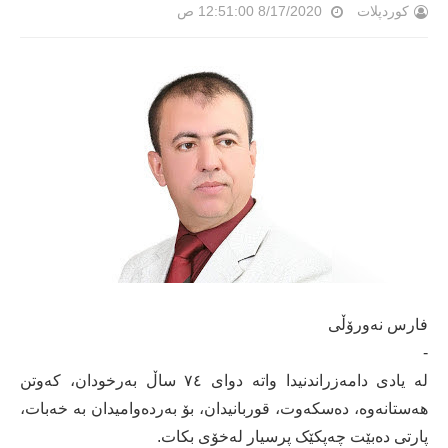
کوردپلات
8/17/2020 12:51:00 ص
فارس نەورۆڵی
-
لە یادی دامەزراندنیدا واتە دوای ٧٤ ساڵ بەرخودان، کەوتن
ھەستانەوە، دەسکەوت، قوربانیدان، بۆ بەردەوامیدان بە خەبات،
پارتی دەبێت چەپکێک پرسیار لەخۆی بکات.