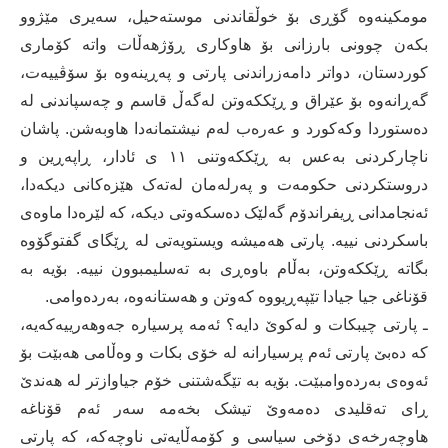
مومکینەوە گۆڕی بۆ خوڵقاندنی موستەحیل، سەیری مێژوو
بکەن چوونی بارزانی بۆ ھاوکاری ڕۆژھەڵات واتە کۆماری
کوردستان، دواتر دامەزراندنی پارتی و پەڕینەوە بۆ سۆڤییەت،
گەڕانەوە بۆ عێراق و ڕێککەوتن لەگەڵ قاسم و چەسپاندنی لە
دەستوردا وکەکورد و عەرەب لەم نیشتمانەدا ھاوبەشن. پاشان
ناچارکردنی بەعس بە ڕێککەوتنی ١١ ی ئادار، ڕاپەڕین و
دروستکردنی حکومەت و پەرلەمان لەتەک ھێزەکانی دیکەدا،
ئەنجامدانی ڕیفراندۆم گەلێک دەسکەوتی دیکە، کە لێرەدا ماوەی
باسکردنی نییە. پارتی ھەمیشە ویستویەتی لە ڕێگای گفتوگۆوە
بگاتە ڕێککەوتن، بەڵام باوەڕی بە تەسلیمبوون نییە. بۆیە بە
قۆناغی جیا جیادا تێپەڕیووە کەوتن و ھەستانەوە، بەردەوامی.
ـ پارتی چیبکات و لەکوێ دایە؟ ئەمە پرسیارە جەوھەرییەکەیە،
کە دەبێ پارتی ئەم پرسیارانە لە خۆی بکات و وەڵامی ھەبێت بۆ
ئەوەی بەردەوامبێت. بۆیە بە تێگەشتنی خۆم جیاوازتر لە ھەندێ
ڕای تەقلیدی دەمەوێ تیشک بخەمە سەر ئەم قۆناغە
ھاوچەرخەی دۆخی سیاسی و کۆمەڵایەتی ناوچەکە، کە پارتی