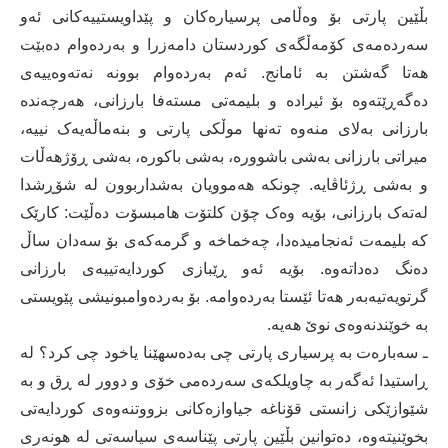
بڵێین پارتی بۆ وەڵامی پرسیارەکان و پێداویستییەکانی ئەو
سەردەمەی کۆمەڵگەی کوردستان دامەزرا و بەردەوام دەبێت
هەتا گەشتن بە ئامانج. ئەم بەردەوام بوونە نەتەوەییەی
دەگەڕێتەوە بۆ ئیرادە و بلیمەتی مستەفا بارزانی، ھەرچەندە
بارزانی بەلای منەوە تەنھا موڵکی پارتی و بنەماڵەیەک نییە،
میراتی بارزانی بەشی باشوورە، بەشی باکورە، بەشی ڕۆژھەڵات
و بەشی ڕژئاڤایە. چونکە ھەموویان بەشداربوون لە شۆڕشدا
لەتەک بارزانی، بۆیە وەک چۆن کلتۆت ھامبسۆت دەڵێت: کارێک
کە بلیمەت ئەنجامیدەدا، چەخماخە و گرمەکەی بۆ سەدان ساڵ
دەنگ دەداتەوە. بۆیە ئەو ڕێبازی کوردایەتییەی بارزانی
گرتویەتیەبەر هەتا ئێستا بەردەوامە. بۆ بەردەوامبونیشی پێویستی
بە خوێندنەوەی نوێ ھەیە.
ـ سەبارەت بە پرسیاری پارتی چی بەدەسھێنا یاخود چی کرد؟ لە
ڕاستیدا ئەگەر بە چاویلکەی سەردەمی خۆی و دوور لە ڕق و بە
شێوازێکی زانستی قۆناغە جیاوازەکانی بزووتنەوەی کوردایەتی
بخوێنیتەوە، دەتوانین بڵێین پارتی پێناسەی سیاسەتی لە ھونەری