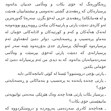
ڕەنگاوڕەنگ لە خۆی بکات و وەڵامی جدییان بداتەوە.
پرسیارەکان کە ڕەھەندی گشتی نەتەوەیی و نیشتمانییان ھەبێت
و لە ھەمانکاتدا ڕەھەندی حزبی لەخۆ بگرن. سەرەتا گەورەترین
ئەو کارەی دەبێت پارتی و پارتییەکان بیکەن ڕووبەڕوو بوونەوەیە
لەتەک ھەڵەکان و کەم و کورتیەکان و لادانەکانی خۆمان لە
بنەماو پرەنسیپ و ڕەسەنایەتی، دواتر دەبێ لەھەناوی ئەم
پرسیارەوە کۆمەڵێک پرسیاری جدی بدۆزینەوە بێینە سەر ئەو
پرسیارانەی کە دەبێت پارتی لەخۆی بپرسێت و وەڵامی
سەردەمیانەیان بداتەوە. کە بە دیدی من ئەم پرسیارانە دەبێ لە
خۆمانی بکەین
ـ پارتی بۆچی دروستبوو؟ ئێستا لە کوێی ئامانجەکانی دایە
ـ پارتی چەندە پابەندە بە پرەنسیپ و بنەماکانی و ڕەسەنایەتی
خۆی؟
ـ پرسیار بکات پارتی هەتا چەند وەک ھێزێکی مەدەنی توانیویەتی
مانیفێستی خۆی بکات؟
ـ هەتاچەند کادری سەردەمی پەروەردە و دروستکردووە کە