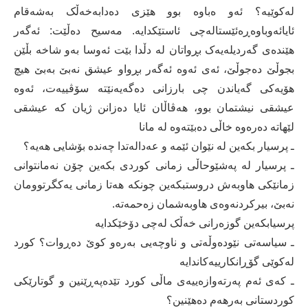
لەکوێیە؟ ئەو ەباوە بوو ھێزی دەدابەخەڵک بەشەقام
ئایائەوباوەڕەئێستالەچی ئاستێکدایە. مەسیح دەڵێت: ئەگەر
ھێندەی گەردیلەیەک بڕواتان لە دڵدا بێت ئەوسا بەو شاخە بڵێن
بجوڵێ دەجوڵێ، ئەی ئەوە ئەگەر بڕواو عیشق نەبێ بەبێ ھیچ
ھۆیەکی گەیاندن چی بارزانی دەگەیەنێتە سۆڤییەت، ئەوە
عیشقی نیشتمان بوو، ھەڤاڵان ئایا دەزانن ژیان کە عیشقی
لێھاتە دەرەوە خاڵی دەبێتەوە لە مانا
ـ پرسیار بکەین لە نێوان ئێمە و عەدالەتدا چەندە بۆشایی ھەیە؟
ـ پرسیار لە پەشێوحاڵی زمانی کوردی بکەین چۆن نەمانتوانی
زمانێکی ھاوبەش دروستبکەین چونکە هەتا زمانی یەکگرتوومان
نەبێ، بیرکردنەوەی ھاوبەشمان زەحمەتە.
پرسیابکەین گوزەرانی خەڵک لەچی دۆخێکدایە
ـ سیاسەتی نێودەوڵەتی و ناوچەیی بەرەو کوێ دەڕوات؟ کورد
لەکوێی گۆڕانکارییەکاندایە
ـ کەی ئەم پەرتەوازەییەی ماڵی کورد تێدەپەڕێنین و گوتارێکی
کوردستانی بەرھەم دەھێنین؟