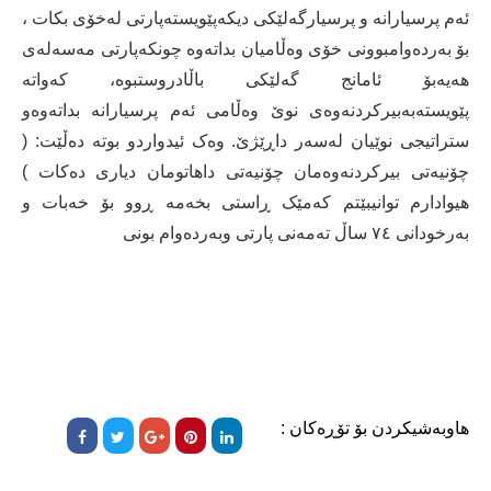
ئەم پرسیارانە و پرسیارگەلێکی دیکەپێویستەپارتی لەخۆی بکات ،
بۆ بەردەوامبوونی خۆی وەڵامیان بداتەوە چونکەپارتی مەسەلەی
ھەیەبۆ ئامانج گەلێکی باڵادروستبوە، کەواتە
پێویستەبەبیرکردنەوەی نوێ وەڵامی ئەم پرسیارانە بداتەوەو
ستراتیجی نوێیان لەسەر داڕێژێ. وەک ئیدواردو بوتە دەڵێت: (
چۆنیەتی بیرکردنەوەمان چۆنیەتی داھاتومان دیاری دەکات )
ھیوادارم توانیبێتم کەمێک ڕاستی بخەمە ڕوو بۆ خەبات و
بەرخودانی ٧٤ ساڵ تەمەنی پارتی وبەردەوام بونی
هاوبەشیکردن بۆ تۆڕەکان :