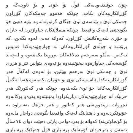
چۆن خوێندنەوەیەکی قوڵ بۆ خۆی و بۆ ناوچەکە و
گۆڕانکارییەکان بکات، چونکە ھەموو چەمکەکان گۆڕاون
چەمکی نوێ و پێناسەی نوێ جێگای گرتوونەتەوە. بۆیە دەبێ خۆ
بگونجێنێ لەتەک واقیعدا، چونکە ململانێکان جیاوازترن لە جاران
و جۆری شەڕەکانیش گۆڕاون. کەواتە دەبێ لەوە بگەین، کە
پرۆسە و جوڵەی گۆڕانکارییەکان لە چوارچێوەیەکدا قەتیس
نەکەین. بەڵکو سەرجەم دەلاقەکان بەڕویدا بکەینەوە و لەچەند
گۆشەیەکی جیاوازەوە بیخوێنینەوە بۆ ئەوەی بتوانین تێز و ھزری
نوێ و چەمکی نوێ بەرھەم بھێنین. بۆ ئەوەی لەگەڵ ھەر
گۆڕانکارییەکدا پێناسەیەکی نوێ بۆ خۆمان بکەینەوە هەتا لەگەڵ
گۆڕانکارییەکاندا خۆ نوێ بکەینەوە. چونکە ھەر کەلتورێک ھەر
حزبێک لە چوارچێوەیەکی دیاریکراودا بمێنێتەوە بەرەو پوکانەوە
دەڕوات. زیندوویەتی ھەر کەلتور و ھەر حزبێک بەسراوە بە
خۆنوێکردنەوە و داھێنانێک لەتەک واقیعدا بگونجێ دواجار مانەوە
بۆ گونجاوترینە) کەواتە بۆ بەردەوامی پارتی دەبێت دوای ٧٤ ساڵ
تەمەن و بەرخودان کۆمەڵێک پرسیاری قوڵ چەپکێک پرسیاری