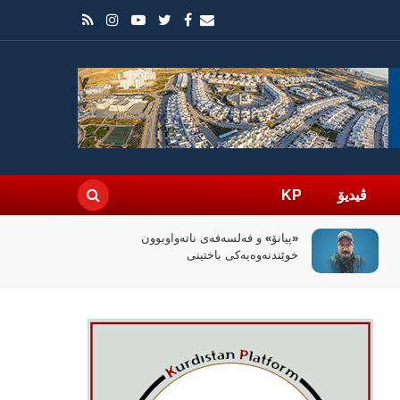
ڤیدیۆ
KP
سیاسەتی خۆتەعریبکردن لە باشووری
کوردستان