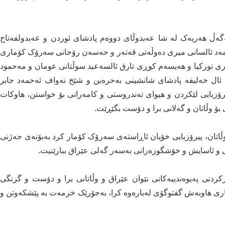
لەگەڵ هەریەک لە شا عەبدوڵای دووەم پادشای ئوردن و عەبدولفەتاح
 ئالسانی میری دەوڵەتی قەتەر و حەسەن رۆحانی سەرۆک کۆماری
ی تورکیا و هەیسەم کوڕی تارق ئالسەعید سوڵتانی عومان و مەحمود
ل خەلیفە پادشای شانشینی بەحرەین و شێخ نەواف ئەحمەد جابر
زبایی لێکردن و هیوای تەندروستی و کامەرانی بۆ خواستن، ھاوکات
 بۆ وڵاتان و گەلانی برا و دۆست بگێڕێت.
تان، پیرۆزبایی خۆیان ئاڕاستەی سەرۆک کۆمار کرد بەبۆنەی جەژنی
می و ئاسایش و خۆشگوزەرانی بەسەر گەلی عێراق ببارێنیت.
ێزکردنی پەیوەندییەکانی نێوان عێراق و وڵاتانی برا و دۆست و گرنگی
اری هاوبەش گفتوگۆی لەبارەوە کرا، بەجۆرێک خزمەت بە پێشکەوتن و