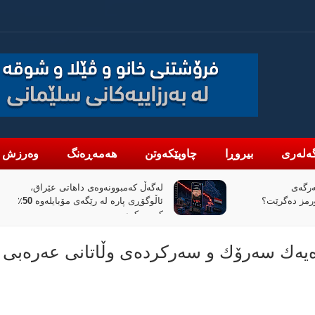
ەلەری
بیروڕا
چاوپێکەوتن
هەمەڕەنگ
وەرزش
هاتی عێراق،
«پیانۆ» و فەلسەفەی ناتەواوبوون
ئاڵوگۆڕی پارە لە رێگەی مۆبایلەوە 50٪
خوێندنەوەیەکی باختینی
یەك سەرۆك و سەركردەی وڵاتانی عەرەبی