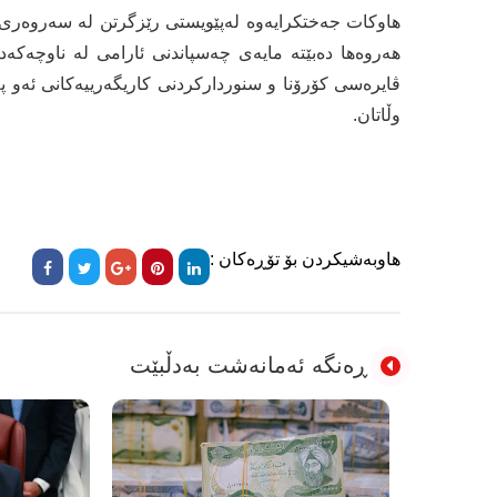
ھاوکات جەختکرایەوە لەپێویستی رێزگرتن لە سەروەری و
ھەروەھا دەبێتە مایەی چەسپاندنی ئارامی لە ناوچەکەدا
ڤایرەسی کۆرۆنا و سنوردارکردنی کاریگەرییەکانی ئەو پ
وڵاتان.
هاوبەشیکردن بۆ تۆڕەکان :
ڕەنگە ئەمانەشت بەدڵبێت