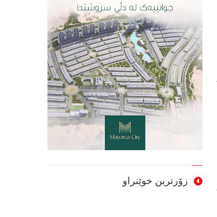
زۆرترین خوێنراو