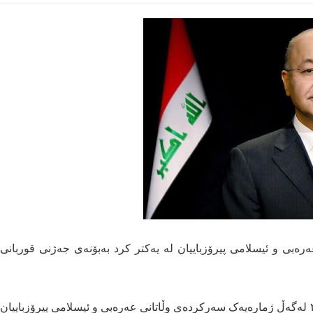
بی و ئیسلامی پیرۆزباییان لە یەکتر کرد بەبۆنەی جەژنی قوربانی
سەرۆک کۆمار د. بەرهەم ساڵح، ئەمڕۆ هەینی ٢٠٢٠/٧/٣١ لەگەڵ ژمارەیەک سەرکردەی وڵاتانی عەرەبی و ئیسلامی پیرۆزباییان