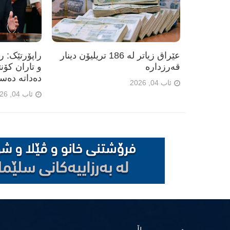
عێراق زیاتر لە 186 تریلیۆن دینار
راپۆرتێک: 
قەرزدارە
و تاران کۆن
دەداتە دەس
ئاب 04, 2026
ئاب 04, 2026