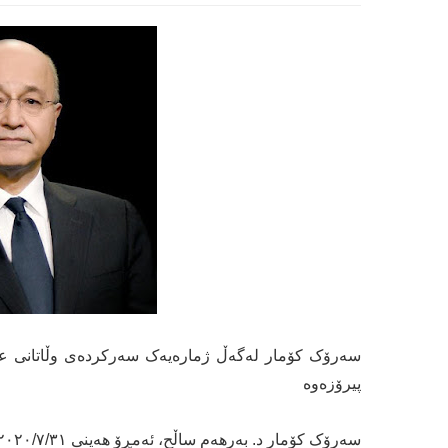
سەرۆک کۆمار لەگەڵ ژمارەیەک سەرکردەی وڵاتانی عەرە
پیرۆزەوە