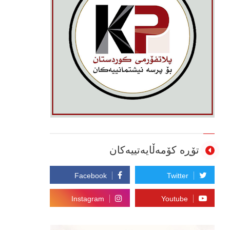
تۆڕە کۆمەڵایەتییەکان