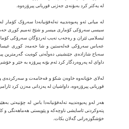
لە یەکتر کرد بەبۆنەی جەژنی قوربانی پیرۆزەوە.
لە میانی ئەو پەیوەندییە تەلەفۆنیانەدا سەرۆک کۆمار 
سیسی سەرۆکی کۆماری میسر و شێخ تەمیم کوڕی حەمەد
ئیسلامی ئێران و رەجەب تەیب ئەردۆگان سەرۆکی کۆمار
عەباس سەرۆکی فەلەستین و شا حەمەد کوڕی عیسا ئا
سەباح شازادەی جێنشینی دەوڵەتی کوەیت گەرمترین پیرۆ
داوای لە پەروەردگار کرد ئەم بۆنە پیرۆزە بە خێر و خۆشی
لەلای خۆیانەوە خاوەن شکۆ و فەخامەت و سەرکردەی وڵا
قوربانی پیرۆزەوە، داواشیان لە یەزدانی مەزن کرد ئارا
هەر لەو پەیوەندییە تەلەفۆنیانەدا باس لە چۆنیەتی بەھ
پتەوکردنی ئاسایشی ناوچەکە و پێویستی هەماهەنگی و ک
خۆشگوزەرانی گەلان بکات.