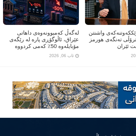
رێککەوتنەکەی واشنتن
لەگەڵ کەمبوونەوەی داهاتی
ترۆڵی تەنگەی هورمز
عێراق، ئاڵوگۆڕی پارە لە رێگەی
ت ئێران
مۆبایلەوە 50٪ کەمی کردووە
ئاب 06, 2026