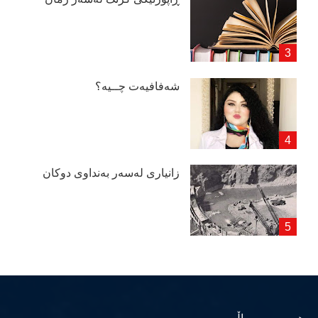
شەفافیەت چــیە؟
زانیاری لەسەر بەنداوی دوكان