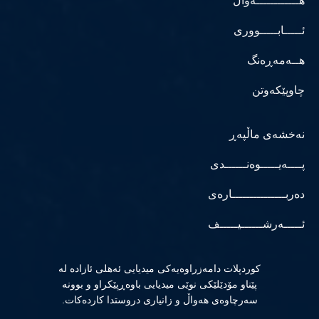
هــــــــــــەواڵ
ئـــــابـــــووری
هــەمەڕەنگ
چاوپێکەوتن
نەخشەی ماڵپەڕ
پــــەیـــــوەنــــــدی
دەربـــــــــــــــارەی
ئـــــەرشــــــیـــــف
كوردپلات دامەزراوەیەكی میدیایی ئەهلی ئازادە لە
پێناو مۆدێلێكی نوێی میدیایی باوەڕپێكراو و بوونە
سەرچاوەی هەواڵ و زانیاری دروستدا كاردەكات.