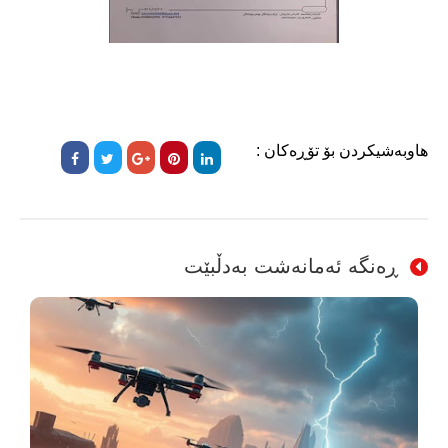
هاوبەشیکردن بۆ تۆڕەکان :
ڕەنگە ئەمانەشت بەدڵبێت