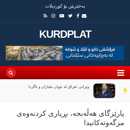
بەخێربێن بۆ کوردپلات
KURDPLAT
وێرانی عێراق لە نێوان ملیاران و ئاگردا
سەر
دێڕ
پارێزگای هەڵەبجە، بڕیاری كردنەوەی
مزگەوتەكانیدا