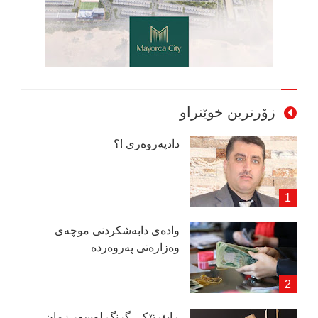
زۆرترین خوێنراو
دادپەروەری !؟
وادەی دابەشكردنی موچەی
وەزارەتی پەروەردە
ڕاپۆرتێكی گرنگ لەسەر زمان