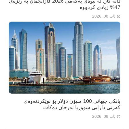
دانە گاز: لە نیوەی یەکەمی 2026 قازانجمان بە رێژەی
47% زیادی کردووە
ئاب 08, 2026
بانکی جیهانی 100 ملیۆن دۆلار بۆ نوێکردنەوەی
کەرتی دارایی سووریا تەرخان دەکات
ئاب 08, 2026