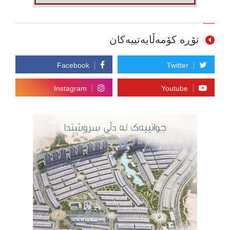
تۆڕە کۆمەڵایەتییەکان