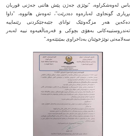
باس لەوەشکراوە، "نوێژی جەژن پێش هاتنی جەژنی قوربان
بڕیاری گونجاوی لەبارەوە دەدرێت"، ئەوەش هاتووە، "داوا
دەکەین هەر مزگەوتێک توانای جێبەجێکردنی رێنماییە
تەندروستییەکانی بەهۆی بچوکی و قەرەباڵغیەوە نییە لەبەر
سەلامەتی نوێژخوێنان بەداخراوی بمێنێتەوە."