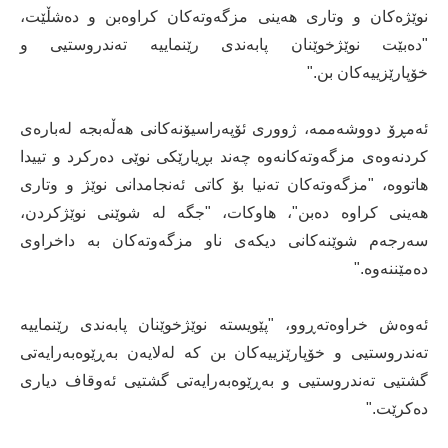
نوێژەکان و وتاری هەینی مزگەوتەکان کراوەبن و دەشڵێت،
"دەبێت نوێژخوێنان پابەندی رێنماییە تەندروستیی و
خۆپارێزییەکان بن."
ئەمڕۆ دووشەممە، ژووری ئۆپەراسیۆنەکانی هەڵەبجە لەبارەی
کردنەوەی مزگەوتەکانەوە چەند بڕیارێکی نوێی دەرکرد و تییدا
هاتووە، "مزگەوتەکان تەنیا بۆ کاتی ئەنجامدانی نوێژ و وتاری
هەینی کراوە دەبن"، هاوکات، "جگە لە شوێنی نوێژکردن،
سەرجەم شوێنەکانی دیکەی ناو مزگەوتەکان بە داخراوی
دەمێننەوە."
ئەوەش خراوەتەڕوو، "پێویستە نوێژخوێنان پابەندی رێنماییە
تەندروستیی و خۆپارێزییەکان بن کە لەلایەن بەڕێوەبەرایەتی
گشتیی تەندروستیی و بەڕێوەبەرایەتی گشتیی ئەوقاف دیاری
دەکرێت."