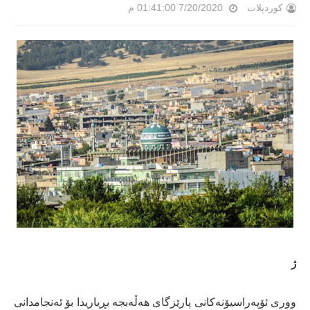
کوردپلات
7/20/2020 01:41:00 م
ژ
ووری ئۆپەراسیۆنەکانی پارێزگای هەڵەبجە بڕیاریدا بۆ ئەنجامدانی