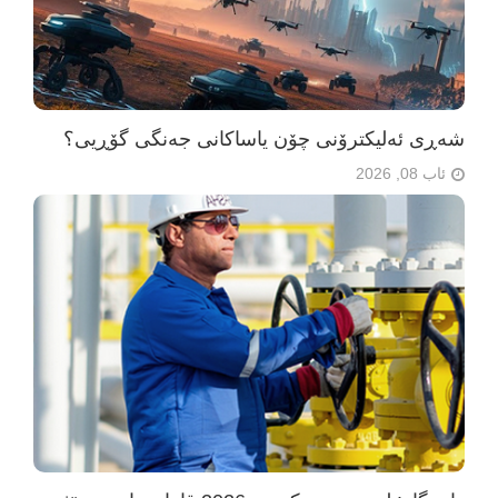
شەڕی ئەلیکترۆنی چۆن یاساکانی جەنگی گۆڕیی؟
ئاب 08, 2026