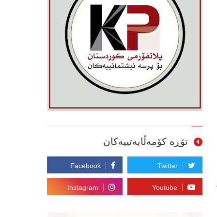
تۆڕە کۆمەڵایەتییەکان