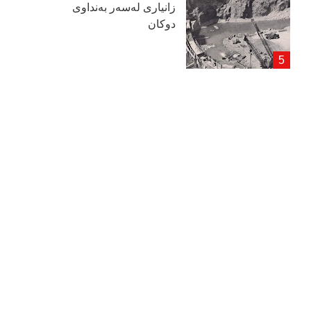
زانیاری لەسەر بەنداوی
دوكان