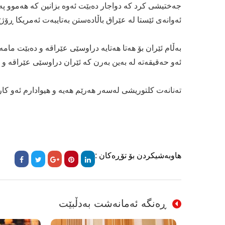
جەختیشی کرد کە دواجار دەبێت ئەوە بزانین کە هەموو پە
ئەوانەی ئێستا لە عێراق باڵادەستن بەتایبەت ئەمریکا ڕۆژێ
بەڵام ئێران بۆ هەتا هەتایە دراوسێی عێراقە و دەبێت ما
ئەو حەقیقەتە لە بەین بەرن کە ئێران دراوسێی عێراقە و
تەنانەت کلتوریشی لەسەر هەرێم هەیە و هیوادارم ئەو کاریگ
هاوبەشیکردن بۆ تۆڕەکان :
ڕەنگە ئەمانەشت بەدڵبێت