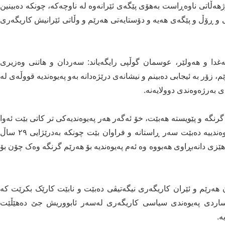
هەڵاتی ناوەڕاست بەهۆی پێگەی ئێرانەوە لە ناوچەکە، چونکە دەبینین
ی و ڕۆڵ و پێگەی هەیە و دۆستایەتی هەرێم و وڵاتی ئێرانیش کاریگەری
ا و هەولێر، عوسمان گوڵپی رایگەیاند: سەردان و هاتنی وەزیری
زۆر بە ئیجابی دەبینم و نیشانەی درێژەدانە بەو پەیوەندیە قووڵەی لە
 بەرژەوەندی دوولایەنە.
نگە و پێویستە هەبێت، خۆ ئەگەر هەر پەیوەندیەکی تر کاتی بێت ئەوا
دەبێت پەیوەندی هەرێم و ئێران ستراتیژی بێت، ئەم پەیوەندییە دەبێت سەر ڕاستانە و فراوان بێت چونکە بەدرێژایی ٢٩ ساڵ
زی دانەبڕاوی هەبووە وە ئەم پەیوەندیە بۆ هەرێم گرنگە وەک چۆن بۆ
هەرێم و ئێران کاریگەری نیگەتیڤی دەبێت و نابێت کارێک بکرێت کە
ساردی پەیوەندی سیاسی کاریگەری لەسەر ئابووریش جێ دەهێڵێت
ە.