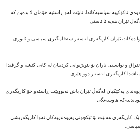
ەوەی ناکۆکییە سیاسیەکاندا، نابێت لەو ڕاستیە خۆمان لا بدەین کە
گەل ئێران هەیە تا ئاستی
ە وا دەکات ئێران کاریگەری لەسەر سەقامگیری سیاسی و ئابوری
ێراق و توانستی تاران بۆ نێوبژیوانی کردنیان لە کاتی کێشە و گرفتدا
ستاشدا کاریگەری لەسەر دوو هێزی
یوەندی یەکێکیان لەگەڵ ئێران باش نەبووبێت ڕاستەو خۆ کاریگەری
یوەندییەکە هاوسەنگی
ێک کاریگەری هەبێت بۆ تێکچونی پەیوەندییەکان ئەوا کاریگەریشی
سیاسی.