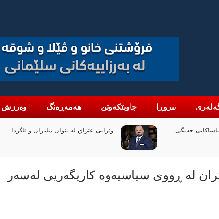
ەلەری
بیروڕا
چاوپێکەوتن
هەمەڕەنگ
وەرزش
یاران و ئاگردا
دانە گاز: لە نیوەی یەکەمی 2026 قازانجمان
بە رێژەی 47% زیادی کردووە
ێران لە ڕووی سیاسیەوە کاریگەریی لەسەر