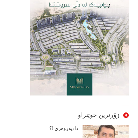
زۆرترین خوێنراو
دادپەروەری !؟