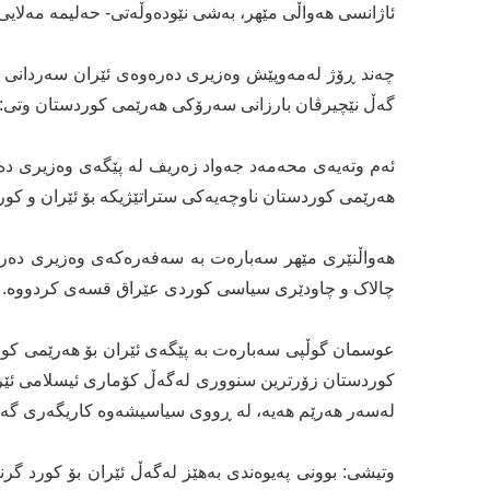
ئاژانسی هەواڵی مێهر، بەشی نێودەوڵەتی- حەلیمە مەلایی:
چەند ڕۆژ لەمەوپێش وەزیری دەرەوەی ئێران سەردانی عێ
گەڵ نێچیرڤان بارزانی سەرۆکی هەرێمی کوردستان وتی: ت
ئەم وتەیەی محەمەد جەواد زەریف لە پێگەی وەزیری دەرە
هەرێمی کوردستان ناوچەیەکی ستراتێژیکە بۆ ئێران و کورد 
هەواڵنێری مێهر سەبارەت بە سەفەرەکەی وەزیری دەرە
چالاک و چاودێری سیاسی کوردی عێراق قسەی کردووە.
عوسمان گوڵپی سەبارەت بە پێگەی ئێران بۆ هەرێمی کور
کوردستان زۆرترین سنووری لەگەڵ کۆماری ئیسلامی ئێرا
لەسەر هەرێم هەیە، لە ڕووی سیاسیشەوە کاریگەری گەو
وتیشی: بوونی پەیوەندی بەهێز لەگەڵ ئێران بۆ کورد گرن