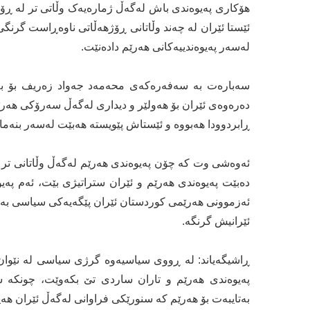
هۆکاری پەیوەندی باش لەگەڵ ژمارەیەک وڵاتی تر لە ڕۆژ
ئێستا ئێران لە چەند وڵاتانی ڕۆژهەڵاتی ناوەڕاست گرنگ
لەسەر پەیوەندییەکانی هەرێم دادەنێت.
سەبارەت بە سەفەرەکەی محەمەد جەواد زەریف بۆ بەغد
دەرەوەی ئێران بۆ هەولێر و دیداری لەگەڵ سەرۆکی هەرێم، 
ڕابردوودا هەبووە و ئێستاش پێویستە هەبێت لەسەر بنەمای
ئەوەشی وت کە چۆن پەیوەندی هەرێم لەگەڵ وڵاتانی تر گر
ئەزموونی هەرێمی کوردستان ئێران پێگەیەکی سیاسی بەهێ
ئێرانیش گرنگە.
ڕاشیگەیاند: لە ڕووی سیاسیەوە گرژی سیاسی لە نێوان 
پەیوەندی هەرێم و تاران ساردی تێ بکەوێت، چونکە 
بەتایبەت بۆ هەرێم کە سنورێکی فراوانی لەگەڵ ئێران هەی