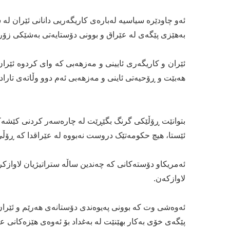
ئەو چاودێرە سیاسیە لەبارەی کاریگەریی دانانی ئێران لە
بەهێزی پێگەی لە عێراق و بوونی دۆستایەتی بەشێکی زۆر
ئێران و کاریگەری ئایینی و مەزهەبی کە وای کردوە ئێر
هەبێت و ڕۆحیەتی ئاینی و مەزهەبی ئەم دوو وڵاتەی تارا
بتوانێت ڕۆڵێکی گرنگ بگێڕێت لە چارەسەر کردنی کێشەکا
ئێستا، هیچ حکومەتێک دروست نەبووە لە عێراقدا کە ڕۆڵی ئێ
ئەمریکاو دۆستەکانی کە چەندین ساڵە ستراتیژیان لاوازکردنی
لاوازکەن.
ئەوەشی وت کە بوونی پەیوەندی دۆستانەی هەرێم و ئێران 
پێگەی خۆی بەکار بهێنێت لە بەغداد بۆ ئەوەی هێزەکانی ع