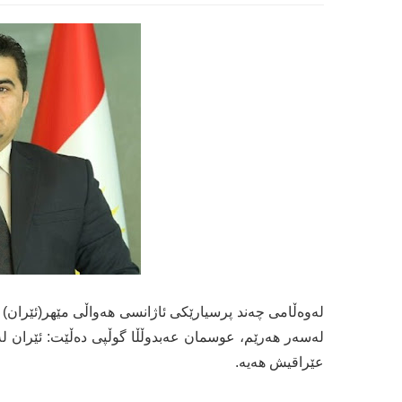
لەوەڵامی چەند پرسیارێكی ئاژانسی هەواڵی مێهر(ئێران) س
لەسەر هەرێم، عوسمان عەبدوڵڵا گوڵپی دەڵێت: ئێران 
عێراقیش هەیە.