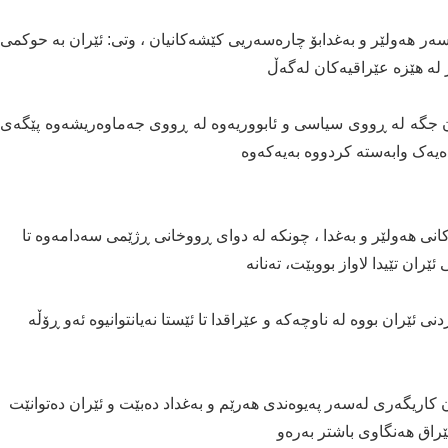
 سەر هەولێر و بەغدابۆ چارەسەریی کێشەکانیان ، وتی: ئێران بە حوکمی
 لە هێزە عێراقیەکان لەگەڵ
ان جگە لە ڕووی سیاسی و ئابووریەوە لە ڕووی جەماوەریشەوە پێگەی
دەیەک وابەستە کردووە بەیەکەوە
نی هەولێر و بەغدا ، چونکە لە دوای ڕووخانی ڕژێمی سەدامەوە تا
ران تێیدا لاواز بووبێت، تەنانە
 ئێران بووە لە ناوچەکە و عێراقدا تا ئێستا نەیانتوانیوە ئەو ڕۆڵە
کاریگەری لەسەر پەیوەندی هەرێم و بەغداد دەبێت و ئێران دەتوانێت
ێراق هەنگاوی باشتر بەرەو