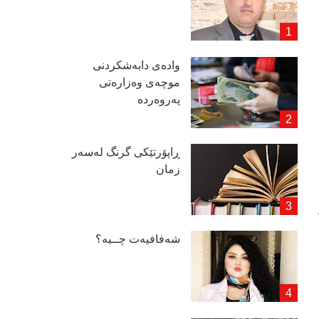
وادەی دابەشكردنی
موچەی وەزارەتی
پەروەردە
ڕاپۆرتێكی گرنگ لەسەر
زمان
شەفافیەت چــیە؟