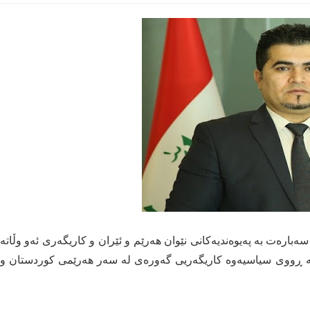
ەبارەت بە پەیوەندیەكانی نێوان هەرێم و ئێران و كاریگەری ئەو وڵاتە
لە ڕووی سیاسیەوە کاریگەریی گەورەی لە سەر هەرێمی کوردستان و