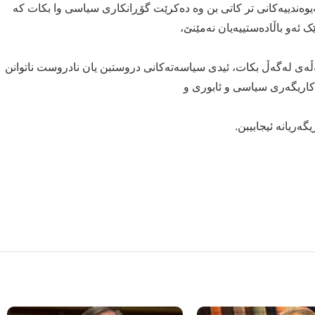
یوەندییەکانی تر کاتی بن وە دەکرێت گۆڕانکاری سیاسی وا بکات کە
ک ئەو باڵادەستییەیان نەمێنێ،
مەڵەی لەگەڵ بکات، ئیدی سیاسەتەکانی دروستبن یان نادروست ناتوانن
 کاریگەری سیاسی و ئابوری و
ەریانە ئیجابیبن.