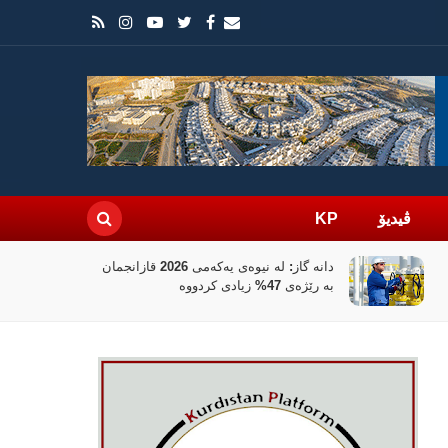
ڤیدیۆ
KP
بانکی جیهانی 100 ملیۆن دۆلار بۆ
نوێکردنەوەی کەرتی دارایی سووریا تەرخان
دەکات