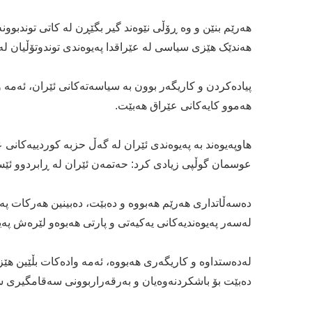
هەرێم بنێن و وە ڕۆڵی نێوەند گیر بگێڕن لە کاتی توندبوون
هەندێک هێزی سیاسی لە عێراقدا پەیوەندی توندوتۆڵیان لە
پیادەکردن و کاریگەر بوون بە سیاسەتەکانی ئێران، ئەم
هەموو کایەکانی عێراق هەبێت.
هاوپەیوەند بە پەیوەندی ئێران لە گەڵ حزبە کوردییەکانی ع
عوسمان گوڵپی زیادی کرد: حەتمەن ئێران لە ڕابردوو ئێ
دەسەڵاتداری هەرێم هەبووە و دەبێت، دەبینین هەرکات پە
لەسەر پەیوەندیەکانی یەکیەتی و پارتی هەبوەو لێرەش پە
لەدەستداوە و کاریگەری هەبووە، ئەمە وادەکات بڵێین هێز
دەبێت بۆ باشکردنەوەیان و بەرقەراربوونی سەقامگیری 