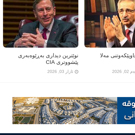
وپێکەوتنی مەلا
نوێترین دیداری بەڕێوەبەری
پێشووتری CIA
2026
ئازار 03, 2026