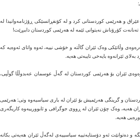
راق و هەرێمی کوردستانی کرد و لە کۆنفڕانسێکی ڕۆژنامەوانیدا لە
ەنانەت کۆرۆناش نەیتوانی ئێمە لە هەرێمی کوردستان داببڕێت!
وەی وڵاتێکی وەک ئێران گاڵتە و خۆشی نییە، ئەوە واتای ئەوەیە کە
بەلای ئێرانەوە بایەخی تایبەتی هەیە.
وەی ئێران بۆ هەرێمی کوردستان لە گەڵ عوسمان عەبدوڵڵا گوڵپی،
دستان و گرینگی هەرێمیش بۆ ئێران لە باری سیاسیەوە وتی: هەرێمی
ن هەیە، وەک چۆن ئێران لە ڕووی جوگرافی و ئابوورییەوە کاریگەری
رەیی هەیە.
گە و دەتوانێت ئەو دۆستایەتییە سیاسییەی لەگەڵ ئێران هەیەتی بکاتە