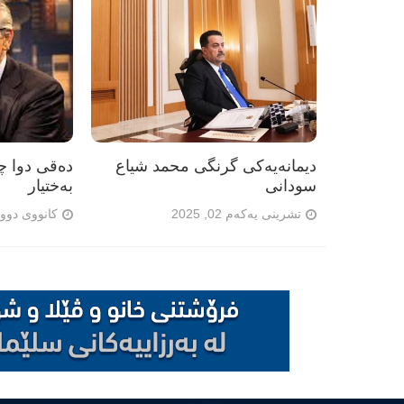
دیمانەیەکی گرنگی محمد شیاع
دەقی دوا چا
سودانی
بەختیار
تشرینی یەکەم 02, 2025
کانووی دووەم 02, 