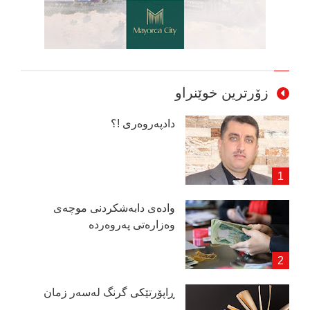
زۆرترین خوێنراو
دادپەروەری !؟
وادەی دابەشكردنی موچەی
وەزارەتی پەروەردە
ڕاپۆرتێكی گرنگ لەسەر زمان