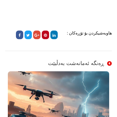
هاوبەشیکردن بۆ تۆڕەکان :
ڕەنگە ئەمانەشت بەدڵبێت