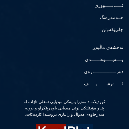
ئـــــابـــــووری
هــەمەڕەنگ
چاوپێکەوتن
نەخشەی ماڵپەڕ
پــــەیـــــوەنــــــدی
دەربـــــــــــــــارەی
ئـــــەرشــــــیـــــف
كوردپلات دامەزراوەیەكی میدیایی ئەهلی ئازادە لە
پێناو مۆدێلێكی نوێی میدیایی باوەڕپێكراو و بوونە
سەرچاوەی هەواڵ و زانیاری دروستدا كاردەكات.