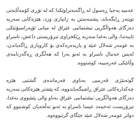
عەمید یەحیا ڕەسول لە ڕاگەیەنراوێكدا کە لە تۆڕی کۆمەڵایەتی
تویتەر ڕایگەیاند، پشتبەستن بە زانیاری ورد، هێزەکانی سەربە
دەزگای هەواڵگریی نیشتمانیی عێراق لە میانی ئۆپەراسیۆنێکی
تایبەتدا، والی بەغدا سەربە ڕێکخراوی تیرۆریستی داعش، ناسراو
بە عومەر شەلال عبێد و یاریدەرەکەی بۆ کاروباری ڕاگەیاندن،
لەیس جەمال ناسراو بە ئەبو بەرا کە هەڵگری ڕەگەزنامەی
وڵاتێكی عەرەبییە، کوشتووە.
گوتەبێژی فەرمیی بەناوی فەرماندەی گشتیی هێزە
چەکدارەکانی عێراق ڕاشیگەیاندووە، کە پێشتر هێزەکانی سەربە
دەزگای هەواڵگریی نیشتمانیی عێراق بەناو والی پێشووی بەغدا،
تیرۆریست ئەحمەد عیسا ناسراو بە ئەبو تەڵحەیان کوشتبوو کە
دواتر عومەر شەلال عبێد جێگای گرتبووەوە.