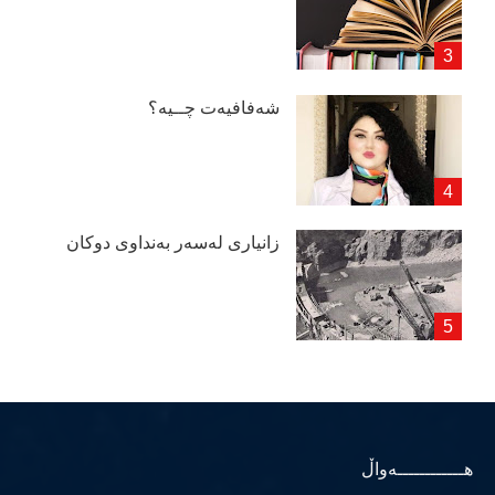
شەفافیەت چــیە؟
زانیاری لەسەر بەنداوی دوكان
هــــــــــــەواڵ