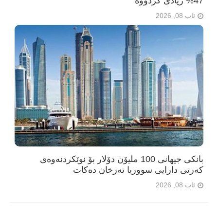
47% زیادی کردووە
ئاب 08, 2026
بانکی جیهانی 100 ملیۆن دۆلار بۆ نوێکردنەوەی
کەرتی دارایی سووریا تەرخان دەکات
ئاب 08, 2026