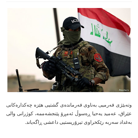
وتەبێژی فەرمیی بەناوی فەرماندەی گشتیی هێزە چەکدارەکانی
عێراق، عەمید یەحیا ڕەسوڵ ئەمڕۆ پێنجشەممە، کوژرانی والی
بەغداد سەربە رێکخراوی تیرۆریستیی داعشی ڕاگەیاند.