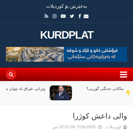
بەخێربێن بۆ کوردپلات
KURDPLAT
وێرانی عێراق لە نێوان ملیاران و ئاگردا
سەر
دێڕ
والی داعش كوژرا
کوردپلات
7/16/2020 10:52:00 ص