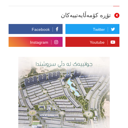
تۆڕە کۆمەڵایەتییەکان