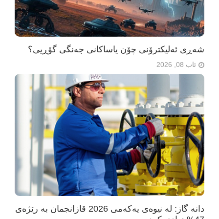
شەڕی ئەلیکترۆنی چۆن یاساکانی جەنگی گۆڕیی؟
ئاب 08, 2026
دانە گاز: لە نیوەی یەکەمی 2026 قازانجمان بە رێژەی