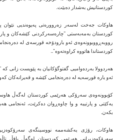
کوردستانیش بەشدار دەبێت.
هاوکات جەخت له‌سه‌ر زه‌رووره‌تى په‌يوه‌نديى نێوان پار
كوردستان به‌مه‌به‌ستى "چاره‌سه‌ركردنى كێشه‌كان و پاراستن
رووبه‌ڕووبوونه‌وه‌ى ئه‌و بارودۆخه‌ قورسه‌ى له‌ ده‌ره‌نجام
كوردستاندا هاتووه‌ کراوەتەوە"..
هەردوولا بەردەوامیی گفتوگۆکانیان بە پێویست زانی کە "ئ
ئه‌و باره‌ قورسه‌يه‌ له‌ ده‌ره‌نجامى كێشه‌ و قه‌يرانه‌كان كه‌
کۆبوونەوەی سەرۆکی هەرێمی کوردستان لەگەڵ هاوسەرۆ
یەکێتی و پارتییە و وا چاوەڕوان دەکرێت، ئەنجامی هەب
بکەن.
هاوکات، رۆژی یەکشەممە نووسینگەی سەرۆکوەزیران
سەرۆکوەزیرانی هەرێمی کوردستان لەگەڵ بافڵ تاڵەبان