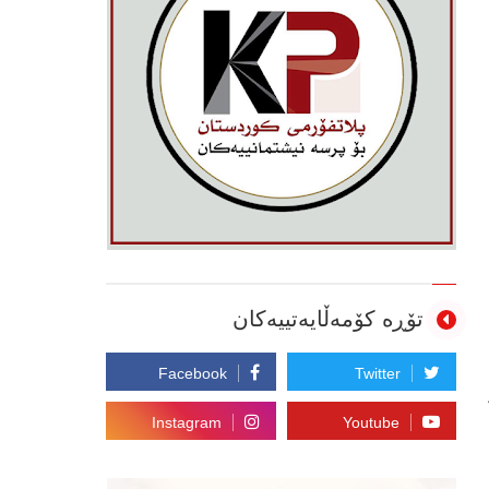
تۆڕە کۆمەڵایەتییەکان