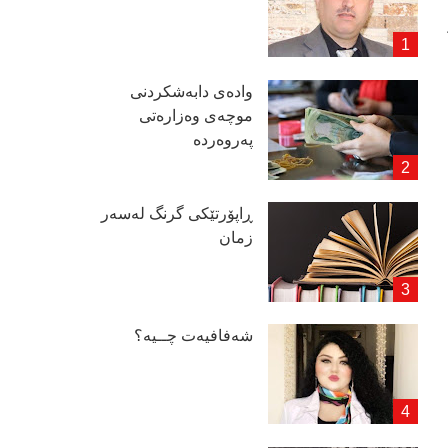
وادەی دابەشكردنی
موچەی وەزارەتی
پەروەردە
ڕاپۆرتێكی گرنگ لەسەر
زمان
شەفافیەت چــیە؟