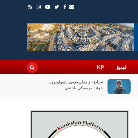
ڤیدیۆ
KP
سیاسەتی خۆتەعریبکردن لە باشووری
کوردستان