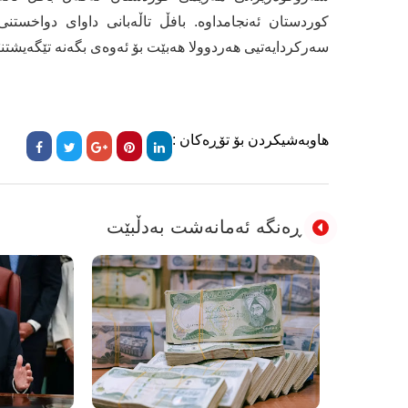
سەرکردایەتیی ھەردوولا هەبێت بۆ ئەوەی بگەنە تێگەیشت
هاوبەشیکردن بۆ تۆڕەکان :
ڕەنگە ئەمانەشت بەدڵبێت