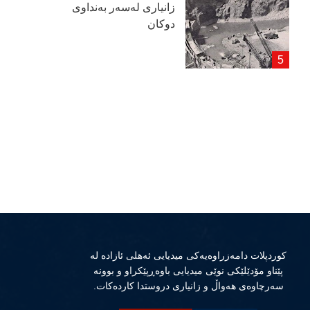
زانیاری لەسەر بەنداوی
دوكان
كوردپلات دامەزراوەیەكی میدیایی ئەهلی ئازادە لە
پێناو مۆدێلێكی نوێی میدیایی باوەڕپێكراو و بوونە
سەرچاوەی هەواڵ و زانیاری دروستدا كاردەكات.