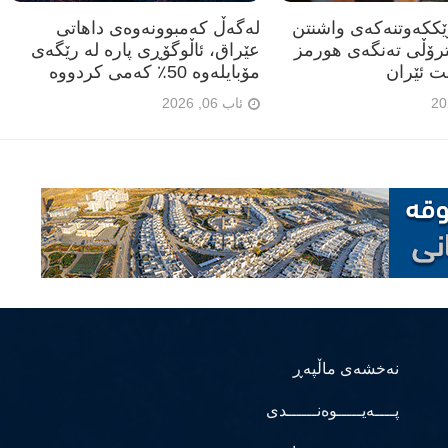
رێککەوتنەکەی واشنتن
لەگەڵ کەمبوونەوەی داهاتی
ترۆڵی تەنگەی هورمز
عێراق، ئاڵوگۆڕی پارە لە رێگەی
ت ئێران
مۆبایلەوە 50٪ کەمی کردووە
ئاب 06, 2026
نەخشەی ماڵپەڕ
پــــەیـــــوەنــــــدی