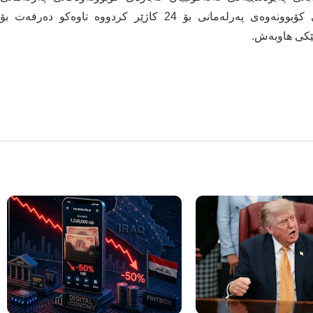
کوردستان ئەنجامداوە. بافڵ تاڵەبانی داوای دواخستنی کۆبوونەوەی پەرلەمانی بۆ 24 کاژێر کردووە تاوەکو دەرفەت بۆ
نێکی ھاوبەش.