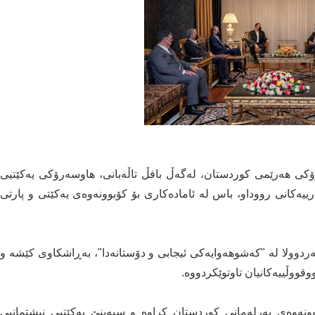
یرڤان بارزانی، سەرۆکی هەرێمی کوردستان، لەگەڵ بافڵ تاڵەبانی، هاوسەرۆکی یەکێتیی
رییەکانی رووداو، باس لە ئامادەکاری بۆ کۆبوونەوەی یەکێتی و پارتی
ولا له‌ "كه‌شوهه‌وايه‌كى ئيجابى و دۆستانه‌دا"، به‌ڕاشكاوى كێشه‌ و
وقووڵييه‌كانيان تاوتوێكردووە.
بوونەوەی پەرلەمانی کوردستان کراوە و سبەینێ یەکێتیی نیشتمانیی