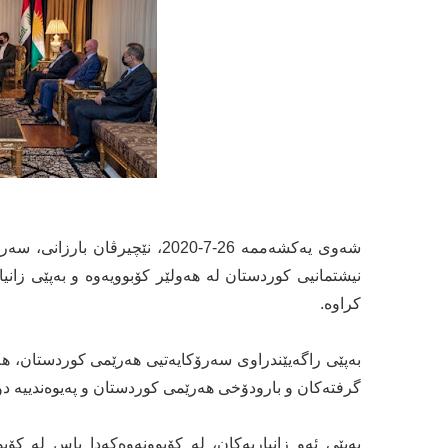
شەوی یەکشەممە 26-7-2020، نێچ
نیشتمانیی کوردستان لە هەولێر کۆبوویەوە و بەپێی زانیا
کراوە.
بەپێی راگەیێندراوی سەرۆکایەتیی هەرێمی کوردستان، هه‌ردو
گرفته‌كان و بارودۆخى هه‌رێمى كوردستان و په‌يوه‌ندييه‌ دو
بەپێی ئەو زانیاریەكان، لە کۆبوونەوەکەدا باس لە کۆ