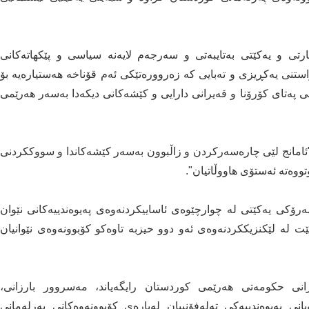
تى و يه‌كێتى به‌تايبه‌تى و سه‌رجه‌م لايه‌نه‌ سياسى و پێكهاته‌كانى
ى يه‌كڕيزى و ته‌بايى كه‌ زه‌رووره‌تێكى ئه‌م قۆناخه‌ هه‌ستياره‌يه‌ بۆ
ى په‌تاى كۆرۆنا و قه‌يرانى دارايى و كێشه‌كانى ديكه‌دا به‌سه‌ر هه‌رێمى
امانج لێى چاره‌سه‌ركردن و زاڵبوون به‌سه‌ر كێشه‌كاندا و سووككردنى
وتووه‌ته‌ ئه‌ستۆى هاووڵاتيان".
کی یەکێتی لە چوارچێوەی ئاساییکردنەوەی پەیوەندییەکانی نێوان
ێت لە لێکنزیککردنەوەی ئەو دوو حیزبە تاوەکو کۆبوونەوەی نێوانیان
ی حکومەتی هەرێمی کوردستان رایگەیاند، مەسروور بارزانی،
ی پەیوەندییەکی تەلەفۆنییان لەبارەی کۆبوونەوەکانی پەرلەمانی