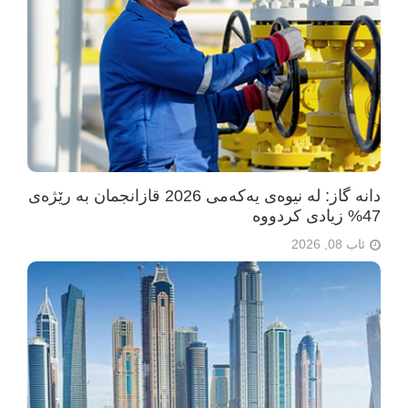
دانە گاز: لە نیوەی یەکەمی 2026 قازانجمان بە رێژەی
47% زیادی کردووە
ئاب 08, 2026