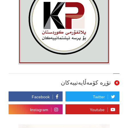
تۆڕە کۆمەڵایەتییەکان