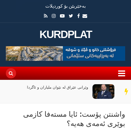
بەخێربێن بۆ کوردپلات
KURDPLAT
وێرانی عێراق لە نێوان ملیاران و ئاگردا
سەر
دێڕ
واشنتن پۆست: ئایا مستەفا كازمی
بوێری ئەمەی هەیە؟