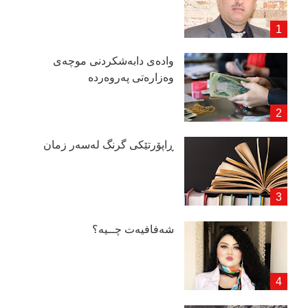
وادەی دابەشكردنی موچەی
وەزارەتی پەروەردە
ڕاپۆرتێكی گرنگ لەسەر زمان
شەفافیەت چــیە؟