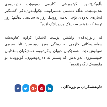
بڵاوبکرێتەوە، گوتوویەتی "کازمی دەیەوێت دادپەروەی
بەدیبهێنێت، بەڵام دەستی بەستراوە... لێکۆڵینەوەیەکی گشتگیر
لەبارەی ئەوەی بۆچی ئەمە روویدا، زۆر بە سادەیی دەڵێم: زۆر
ترسناکە بۆ هەر سەرۆک وەزیرانێک لێرە".
لە راپۆرتەکەی واشنتن پۆست ئاشکرا کراوە "هاوبەشە
سیاسییەکانی کازمی بە دەنگی بەرز دەپرسن؛ ئایا سرەی
ئەوانیش دێت. هەندێکیان خۆیان ونکردووە، هەندێکیان بەغدایان
جێهێشتووە، ئەوانەش کە پێشتر لە دەرەوەبوون، گوتوویانە بۆ
ماوەیەک ناگەڕێنەوە".
هاوبەشیکردن بۆ تۆڕەکان :