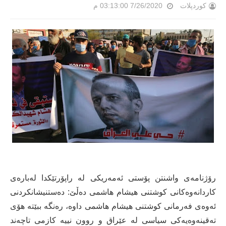
کوردپلات
7/26/2020 03:13:00 م
رۆژنامەی واشنتن پۆستی ئەمەریکی لە راپۆرتێکدا لەبارەی
کاردانەوەکانی کوشتنی هیشام هاشمی دەڵێ: دەستنیشانکردنی
ئەوەی فەرمانی کوشتنی هیشام هاشمی داوە، رەنگە ببێتە هۆی
تەقینەوەیەکی سیاسی لە عێراق و روون نییە کازمی تاچەند