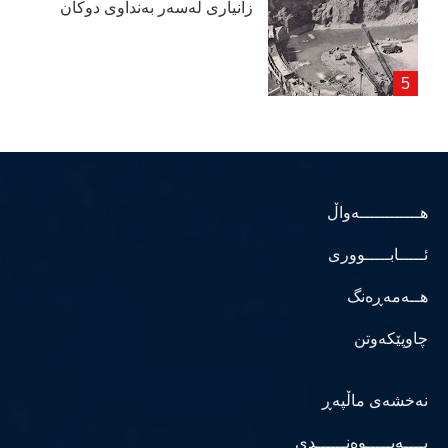
زانیاری لەسەر بەنداوی دوكان
هــــــــــــەواڵ
ئـــــابـــــووری
هــەمەڕەنگ
چاوپێکەوتن
نەخشەی ماڵپەڕ
پــــەیـــــوەنــــــدی