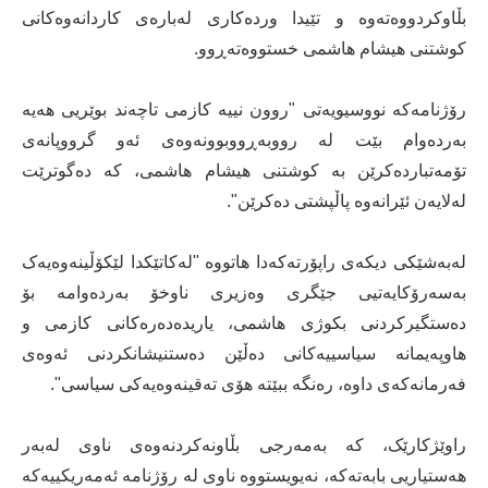
بڵاوکردووەتەوە و تێیدا وردەکاری لەبارەی کاردانەوەکانی
کوشتنی هیشام هاشمی خستووەتەڕوو.
رۆژنامەکە نووسیویەتی "روون نییە کازمی تاچەند بوێریی هەیە
بەردەوام بێت لە رووبەڕووبوونەوەی ئەو گرووپانەی
تۆمەتباردەکرێن بە کوشتنی هیشام هاشمی، کە دەگوترێت
لەلایەن ئێرانەوە پاڵپشتی دەکرێن".
لەبەشێکی دیکەی راپۆرتەکەدا هاتووە "لەکاتێکدا لێکۆڵینەوەیەک
بەسەرۆکایەتیی جێگری وەزیری ناوخۆ بەردەوامە بۆ
دەستگیرکردنی بکوژی هاشمی، یاریدەدەرەکانی کازمی و
هاوپەیمانە سیاسییەکانی دەڵێن دەستنیشانکردنی ئەوەی
فەرمانەکەی داوە، رەنگە ببێتە هۆی تەقینەوەیەکی سیاسی".
راوێژکارێک، کە بەمەرجی بڵاونەکردنەوەی ناوی لەبەر
هەستیاریی بابەتەکە، نەیویستووە ناوی لە رۆژنامە ئەمەریکییەکە