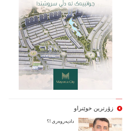
زۆرترین خوێنراو
دادپەروەری !؟