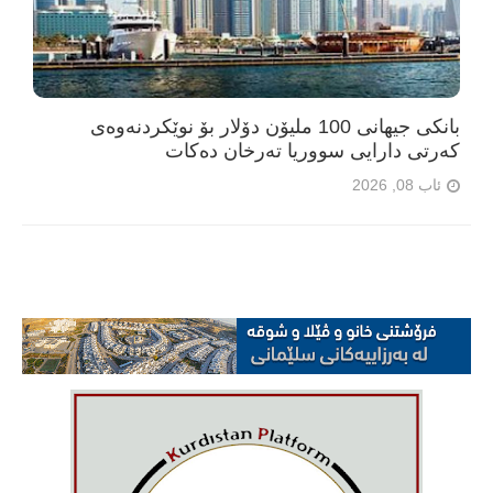
بانکی جیهانی 100 ملیۆن دۆلار بۆ نوێکردنەوەی
کەرتی دارایی سووریا تەرخان دەکات
ئاب 08, 2026