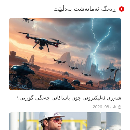
ڕەنگە ئەمانەشت بەدڵبێت
شەڕی ئەلیکترۆنی چۆن یاساکانی جەنگی گۆڕیی؟
ئاب 08, 2026