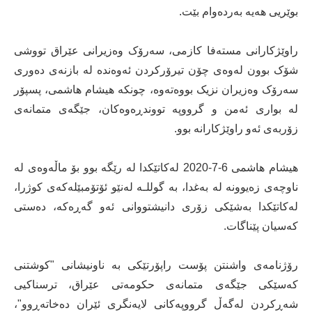
بوێریی هەیە بەردەوام بێت.
راوێژکارانی مستەفا کازمی، سەرۆک وەزیرانی عێراق تووشی
شۆک بوون لەوەی چۆن تیرۆرکردن ئەوەندە لە بازنەی دەوری
سەرۆک وەزیران نزیک بووەتەوە، چونکە هیشام هاشمی، پسپۆر
لە بواری ئەمن و گرووپە تووندڕەوەکان، جێگەی متمانەی
زۆربەی ئەو راوێژکارانە بوو.
هیشام هاشمی 6-7-2020 لەکاتێکدا لە رێگە بوو بۆ ماڵەوەی لە
ناوچەی زەیوونە لە بەغدا، بە گوللـە لەنێو ئۆتۆمبێلەکەی کوژرا،
لەکاتێکدا بەشێکی زۆری دانیشتووانی ئەو گەڕەکە، دەستی
کەسیان پێناگات.
رۆژنامەی واشنتن پۆست راپۆرتێکی بە ناونیشانی "کوشتنی
کەسێکی جێگەی متمانەی حکومەتی عێراق، ترسناکیی
شەڕکردن لەگەڵ گرووپەکانی لایەنگری ئێران دەخاتەڕوو"،