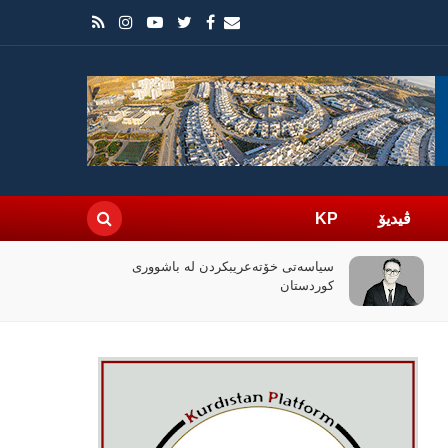
ڤیدیۆ
KP
چۆن فیلمی (ئۆدیسە)ی کریستۆفەر نۆلان
بووبە ڕووداوێکی جیهانی؟