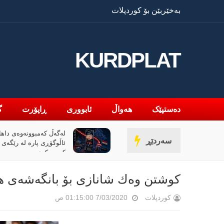
بەخێربێن بۆ کوردپلات
KURDPLAT
دەستپێک
هەواڵ
ئابووری
ڕاپۆرت
گ
ەڵ کەمبوونەوەی داهاتی عێراق،
«پیانۆ» و فەلسەفەی ن
سەردێڕ
ئاڵوگۆڕی پارە لە رێگەی مۆبایلەوە 50٪
خوێندنەوەیەکی باختین
ی کردووە
كوشتن وەك شانازی بۆ بانگەشەی هە
کوردپلات
7/03/2020 01:15:00 ص