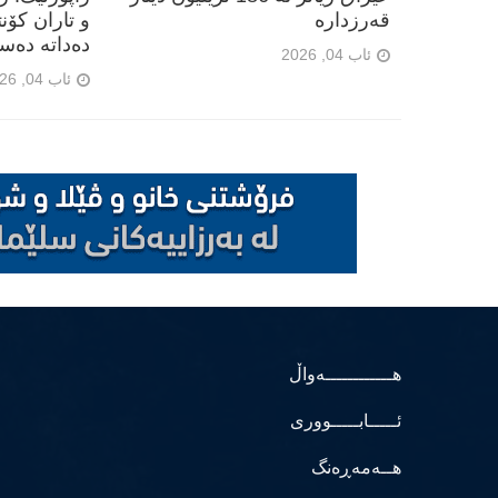
قەرزدارە
و تاران کۆن
دەداتە دەس
ئاب 04, 2026
ئاب 04, 2026
هــــــــــــەواڵ
ئـــــابـــــووری
هــەمەڕەنگ