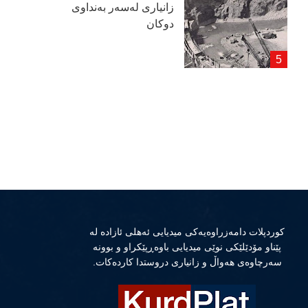
زانیاری لەسەر بەنداوی
دوكان
كوردپلات دامەزراوەیەكی میدیایی ئەهلی ئازادە لە
پێناو مۆدێلێكی نوێی میدیایی باوەڕپێكراو و بوونە
سەرچاوەی هەواڵ و زانیاری دروستدا كاردەكات.