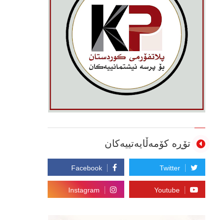
تۆڕە کۆمەڵایەتییەکان