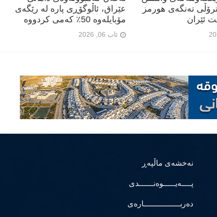
ترۆڵی تەنگەی هورمز
عێراق، ئاڵوگۆڕی پارە لە رێگەی
ت ئێران
مۆبایلەوە 50٪ کەمی کردووە
ئاب 06, 2026
نەخشەی ماڵپەڕ
پــــەیـــــوەنــــــدی
دەربـــــــــــــــارەی