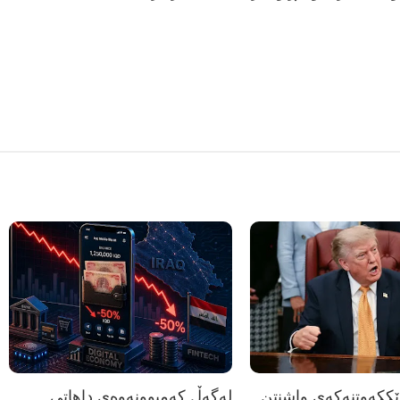
رێککەوتنەکەی واشنتن
لەگەڵ کەمبوونەوەی داهاتی