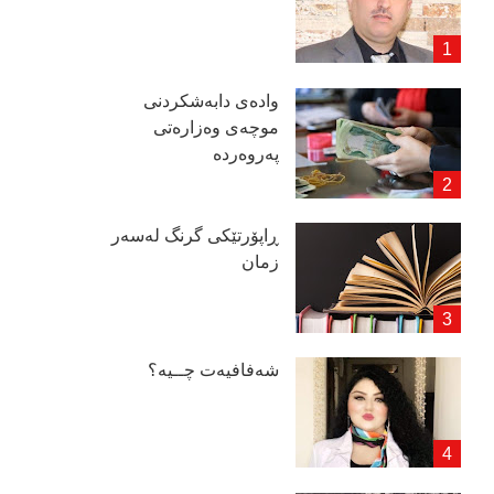
وادەی دابەشكردنی
موچەی وەزارەتی
پەروەردە
ڕاپۆرتێكی گرنگ لەسەر
زمان
شەفافیەت چــیە؟