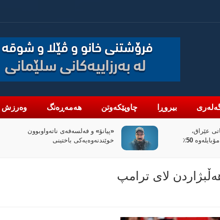
ەلەری
بیروڕا
چاوپێکەوتن
هەمەڕەنگ
وەرزش
اتەواوبوون
سیاسەتی خۆتەعریبکردن لە باشووری
ی
کوردستان
ڵبژاردن لای ترامپ