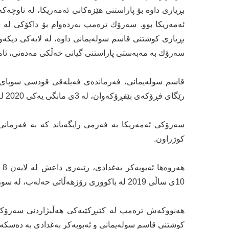
ئه‌مەریكا بوو. سه‌رۆك تره‌مپ به‌رده‌وام بۆ داكۆكی له‌ به‌
بڕیاری كوشتنی قاسم سوله‌یمانی داوه‌، له‌ لایه‌كی دیكه‌و
سه‌رۆك به‌ مه‌به‌ستی پاراستنی گیانی خه‌ڵكی مه‌ده‌نی، ئام
قاسم سولەیمانی، فەرماندەی فەیلەقی قودسی سوپای پاسد
رێگای فڕۆكەی بێفڕۆكەوان، لە 3ی مانگی یه‌كی 2020 لە نزیك فڕۆكەخانەی بەغدا كوژرا.
سه‌رۆكی ئه‌مەریكا به‌ فه‌رمی رایگه‌یاند كه‌ به‌ فه‌رما
كوژراون.
10ی ساڵی 2019 له‌ باكووری رۆژهه‌ڵاتی حه‌له‌ب، له‌ سوریا، كرایه‌ ئامانج و كوژرا.
كوشتنی قاسم سوله‌یمانی و ئه‌بوبه‌كر به‌غدادی به‌ ده‌سكه‌وتێ