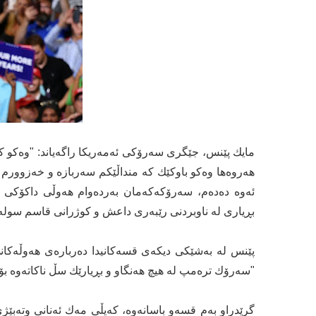
مایك پێنس، جێگری سه‌رۆكی ئه‌مەریكا راگه‌یاند: "وه‌كو ك
‌هه‌روه‌ها وه‌كو باوكێك كه‌ منداڵێكم سه‌ربازه‌ و خه‌زوورم
ئەوە دەدەم، سه‌رۆكه‌كه‌مان به‌رده‌وام هه‌وڵی داكۆكی ل
بڕیاری له‌ ناوبردنی رێبه‌ری داعش و كوژرانی قاسم سوله‌
پێنس له‌ به‌شێكی دیكه‌ی قسه‌كانیدا دەرباره‌ی هه‌وڵه‌كا
"سه‌رۆك تره‌مپ له‌ هیچ هه‌نگاو و بڕیارێك سڵ ناکاتەوە بۆ ئ
گرێدراو به‌م قسه‌و باسانه‌وه‌، كه‌یڵی مه‌ك ئه‌نانی وته‌بێ