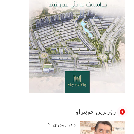
زۆرترین خوێنراو
دادپەروەری !؟