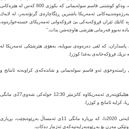
بڕیاری داوه‌ بۆ پاراستنی هێزه‌كانی ئه‌مەریكا، له‌ ناوچه‌كه‌، وه‌كو كوشتنی قاسم سوله‌یمانی كه‌ بكوژی 600 كه‌س له‌ هێزه‌كانی
رژه‌وه‌ندییه‌كانی ئه‌مەریكا باشترین ڕێگاچاره‌ی گرتۆته‌به‌ر، له‌ لایه‌ك
ه‌ كاتێك ئێران فڕۆكه‌یه‌كی بێ فرۆكه‌وانی ئه‌مەریكای خسته‌خواره‌وه‌،
اده‌ نه‌بوو فه‌رمانی هێرشی هاوچه‌شن بدات.‌"
اران، كه‌ لقی ده‌ره‌وه‌ی‌ سوپایه‌، بەهۆی هێرشێكی ئەمەریكا لە
نی راسته‌وخۆی ئه‌و قاسم سوله‌یمانی و شانده‌كه‌ی كراونه‌ته‌ ئامانج و
هه‌روه‌ها ئه‌‌بوبه‌كر به‌غدادی، رێبه‌ری داعش له‌ لایه‌ن 8 هێلیكۆپته‌ری ئه‌مەریكاوه‌ كاتژمێر 12:30 خوله‌كی شه‌وی27ی مانگی
هه‌نووكه‌ش تره‌مپ له‌ کێبڕکێیەکی هه‌ڵبژاردنی سه‌رۆكایه‌تی 2020دا، كه‌ بڕیاره‌ مانگی 11ی ئه‌مساڵ به‌ڕێوه‌بچێت، بڕیاری
كی مه‌زن‌ بۆ به‌ڕێوه‌به‌رایه‌تیه‌كه‌ی ئه‌ژمار ده‌كات.