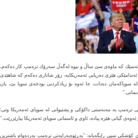
ه‌سێك كه‌ ماوه‌ی سێ ساڵ و نیوه‌ له‌گه‌ڵ سه‌رۆك تره‌مپ كار ده‌كه‌م،
 ئه‌ندامێكی هێزی ده‌ریایی ئه‌مەریكایه‌، زۆر شانازی ده‌كه‌م كه‌ شاهێدی
ه‌ سوپاکەمان ده‌دات‌، جا ئه‌وه‌ بۆ زیادكردنی بودجه‌ی سوپا بێ، یان
یمانی."
نی تره‌مپ به‌ مه‌به‌ستی داكۆكی و پشتیوانی له‌ سوپای ئەمەریكا وتی:
ه‌وه‌ی گیانی هێزه‌ پیاده‌، ئاوی و ئاسمانی سوپای ئه‌مەریكا بپارێزرێت."
ژی كۆشكی سپی رایگه‌یاند: "به‌ڕێوه‌به‌رایه‌تی تره‌مپ به‌رده‌وام باشترین